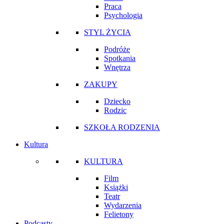
Praca
Psychologia
STYL ŻYCIA
Podróże
Spotkania
Wnętrza
ZAKUPY
Dziecko
Rodzic
SZKOŁA RODZENIA
Kultura
KULTURA
Film
Książki
Teatr
Wydarzenia
Felietony
Podcasty