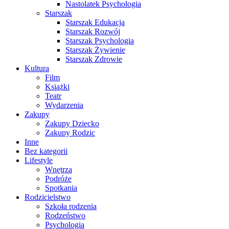
Nastolatek Psychologia
Starszak
Starszak Edukacja
Starszak Rozwój
Starszak Psychologia
Starszak Żywienie
Starszak Zdrowie
Kultura
Film
Książki
Teatr
Wydarzenia
Zakupy
Zakupy Dziecko
Zakupy Rodzic
Inne
Bez kategorii
Lifestyle
Wnętrza
Podróże
Spotkania
Rodzicielstwo
Szkoła rodzenia
Rodzeństwo
Psychologia