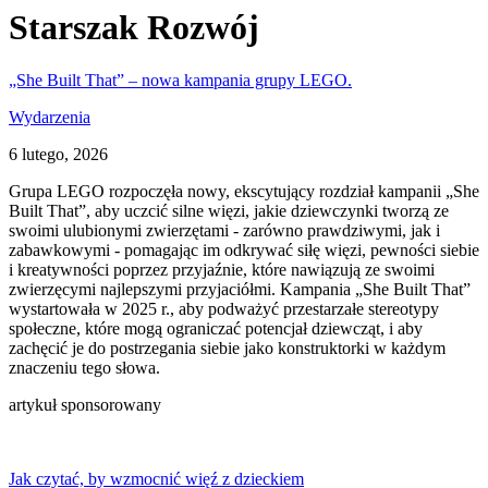
Starszak Rozwój
„She Built That” – nowa kampania grupy LEGO.
Wydarzenia
6 lutego, 2026
Grupa LEGO rozpoczęła nowy, ekscytujący rozdział kampanii „She
Built That”, aby uczcić silne więzi, jakie dziewczynki tworzą ze
swoimi ulubionymi zwierzętami - zarówno prawdziwymi, jak i
zabawkowymi - pomagając im odkrywać siłę więzi, pewności siebie
i kreatywności poprzez przyjaźnie, które nawiązują ze swoimi
zwierzęcymi najlepszymi przyjaciółmi. Kampania „She Built That”
wystartowała w 2025 r., aby podważyć przestarzałe stereotypy
społeczne, które mogą ograniczać potencjał dziewcząt, i aby
zachęcić je do postrzegania siebie jako konstruktorki w każdym
znaczeniu tego słowa.
artykuł sponsorowany
Jak czytać, by wzmocnić więź z dzieckiem