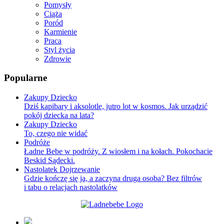
Pomysły
Ciąża
Poród
Karmienie
Praca
Styl życia
Zdrowie
Popularne
Zakupy Dziecko
Dziś kapibary i aksolotle, jutro lot w kosmos. Jak urządzić
pokój dziecka na lata?
Zakupy Dziecko
To, czego nie widać
Podróże
Ładne Bebe w podróży. Z wiosłem i na kołach. Pokochacie
Beskid Sądecki.
Nastolatek Dojrzewanie
Gdzie kończę się ja, a zaczyna druga osoba? Bez filtrów
i tabu o relacjach nastolatków