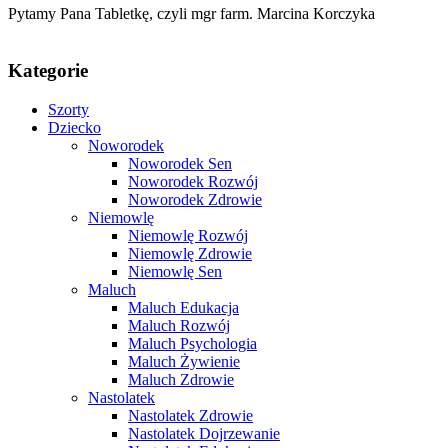
Pytamy Pana Tabletkę, czyli mgr farm. Marcina Korczyka
Kategorie
Szorty
Dziecko
Noworodek
Noworodek Sen
Noworodek Rozwój
Noworodek Zdrowie
Niemowlę
Niemowlę Rozwój
Niemowlę Zdrowie
Niemowlę Sen
Maluch
Maluch Edukacja
Maluch Rozwój
Maluch Psychologia
Maluch Żywienie
Maluch Zdrowie
Nastolatek
Nastolatek Zdrowie
Nastolatek Dojrzewanie