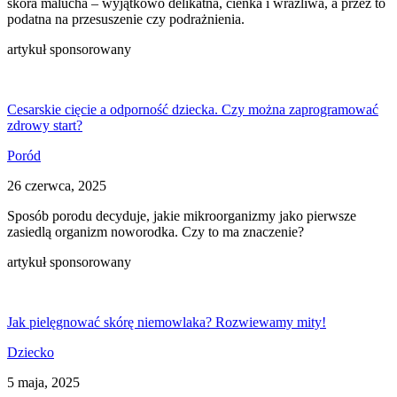
skóra malucha – wyjątkowo delikatna, cienka i wrażliwa, a przez to
podatna na przesuszenie czy podrażnienia.
artykuł sponsorowany
Cesarskie cięcie a odporność dziecka. Czy można zaprogramować
zdrowy start?
Poród
26 czerwca, 2025
Sposób porodu decyduje, jakie mikroorganizmy jako pierwsze
zasiedlą organizm noworodka. Czy to ma znaczenie?
artykuł sponsorowany
Jak pielęgnować skórę niemowlaka? Rozwiewamy mity!
Dziecko
5 maja, 2025