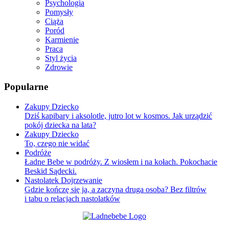
Psychologia
Pomysły
Ciąża
Poród
Karmienie
Praca
Styl życia
Zdrowie
Popularne
Zakupy Dziecko
Dziś kapibary i aksolotle, jutro lot w kosmos. Jak urządzić
pokój dziecka na lata?
Zakupy Dziecko
To, czego nie widać
Podróże
Ładne Bebe w podróży. Z wiosłem i na kołach. Pokochacie
Beskid Sądecki.
Nastolatek Dojrzewanie
Gdzie kończę się ja, a zaczyna druga osoba? Bez filtrów
i tabu o relacjach nastolatków