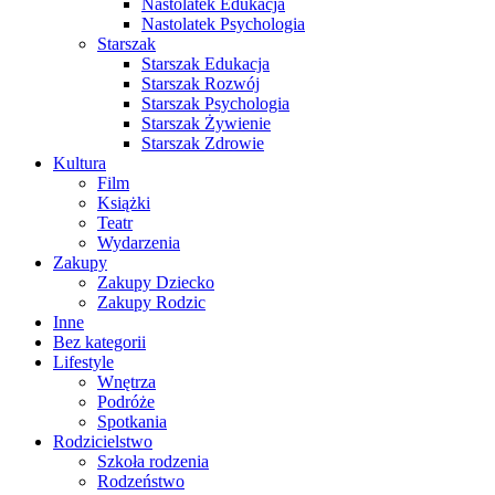
Nastolatek Edukacja
Nastolatek Psychologia
Starszak
Starszak Edukacja
Starszak Rozwój
Starszak Psychologia
Starszak Żywienie
Starszak Zdrowie
Kultura
Film
Książki
Teatr
Wydarzenia
Zakupy
Zakupy Dziecko
Zakupy Rodzic
Inne
Bez kategorii
Lifestyle
Wnętrza
Podróże
Spotkania
Rodzicielstwo
Szkoła rodzenia
Rodzeństwo