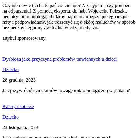
Czy niemowlę trzeba kąpać codziennie? A zasypka – czy pomoże
na odparzenia? Z pomocą eksperta, dr. hab. Wojciecha Feleszki,
pediatry i immunologa, obalamy najpopularniejsze pielęgnacyjne
mity i podpowiadamy, jak troszczyć się o skórę maluchów w sposób
bezpieczny i zgodny z aktualną wiedzą medyczną.
artykuł sponsorowany
Dysbioza jako przyczyna problemów trawiennych u dzieci
Dziecko
28 grudnia, 2023
Jak przywrócić dziecku równowagę mikrobiologiczną w jelitach?
Katary i katusze
Dziecko
23 listopada, 2023
Jak wspierać odporność w sezonie jesienno-zimowym?