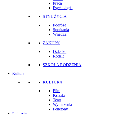
Praca
Psychologia
STYL ŻYCIA
Podróże
Spotkania
Wnętrza
ZAKUPY
Dziecko
Rodzic
SZKOŁA RODZENIA
Kultura
KULTURA
Film
Książki
Teatr
Wydarzenia
Felietony
Podcasty