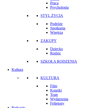
Praca
Psychologia
STYL ŻYCIA
Podróże
Spotkania
Wnętrza
ZAKUPY
Dziecko
Rodzic
SZKOŁA RODZENIA
Kultura
KULTURA
Film
Książki
Teatr
Wydarzenia
Felietony
Podcasty