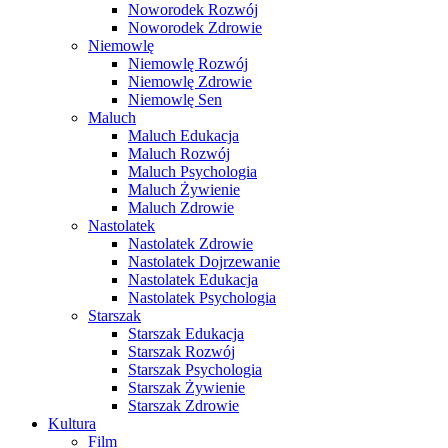
Noworodek Rozwój
Noworodek Zdrowie
Niemowlę
Niemowlę Rozwój
Niemowlę Zdrowie
Niemowlę Sen
Maluch
Maluch Edukacja
Maluch Rozwój
Maluch Psychologia
Maluch Żywienie
Maluch Zdrowie
Nastolatek
Nastolatek Zdrowie
Nastolatek Dojrzewanie
Nastolatek Edukacja
Nastolatek Psychologia
Starszak
Starszak Edukacja
Starszak Rozwój
Starszak Psychologia
Starszak Żywienie
Starszak Zdrowie
Kultura
Film