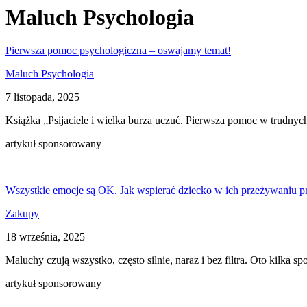
Maluch Psychologia
Pierwsza pomoc psychologiczna – oswajamy temat!
Maluch Psychologia
7 listopada, 2025
Książka „Psijaciele i wielka burza uczuć. Pierwsza pomoc w trudny
artykuł sponsorowany
Wszystkie emocje są OK. Jak wspierać dziecko w ich przeżywaniu 
Zakupy
18 września, 2025
Maluchy czują wszystko, często silnie, naraz i bez filtra. Oto kilk
artykuł sponsorowany