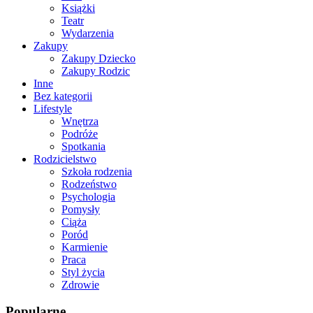
Książki
Teatr
Wydarzenia
Zakupy
Zakupy Dziecko
Zakupy Rodzic
Inne
Bez kategorii
Lifestyle
Wnętrza
Podróże
Spotkania
Rodzicielstwo
Szkoła rodzenia
Rodzeństwo
Psychologia
Pomysły
Ciąża
Poród
Karmienie
Praca
Styl życia
Zdrowie
Popularne