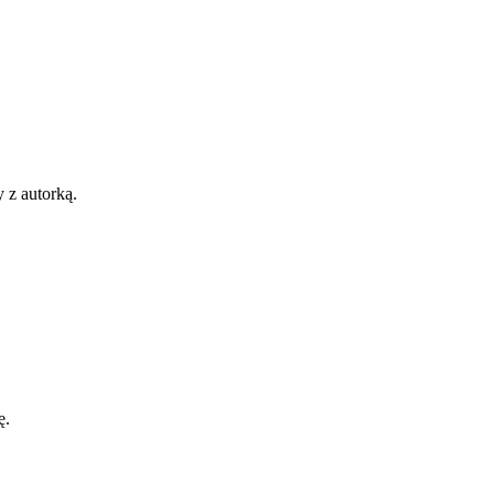
 z autorką.
ę.