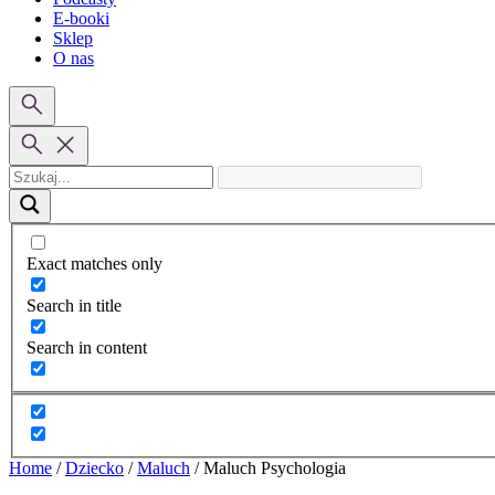
E-booki
Sklep
O nas
Exact matches only
Search in title
Search in content
Home
/
Dziecko
/
Maluch
/
Maluch Psychologia