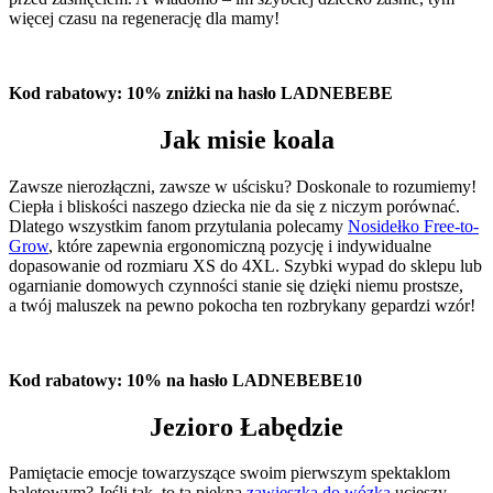
więcej czasu na regenerację dla mamy!
Kod rabatowy: 10% zniżki na hasło LADNEBEBE
Jak misie koala
Zawsze nierozłączni, zawsze w uścisku? Doskonale to rozumiemy!
Ciepła i bliskości naszego dziecka nie da się z niczym porównać.
Dlatego wszystkim fanom przytulania polecamy
Nosidełko Free-to-
Grow
, które zapewnia ergonomiczną pozycję i indywidualne
dopasowanie od rozmiaru XS do 4XL. Szybki wypad do sklepu lub
ogarnianie domowych czynności stanie się dzięki niemu prostsze,
a twój maluszek na pewno pokocha ten rozbrykany gepardzi wzór!
Kod rabatowy: 10% na hasło LADNEBEBE10
Jezioro Łabędzie
Pamiętacie emocje towarzyszące swoim pierwszym spektaklom
baletowym? Jeśli tak, to ta piękna
zawieszka do wózka
ucieszy