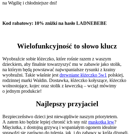
na Wigilię i chłodniejsze dni!
Kod rabatowy: 10% zniżki na hasło LADNEBEBE
Wielofunkcyjność to słowo klucz
Wyobraźcie sobie łóżeczko, które rośnie razem z waszym
dzieckiem, aby finalnie towarzyszyć mu w zabawie jako stolik,
na którym będą powstawać najwspanialsze rysunki z krainy
wyobraźni. Takie właśnie jest
drewniane łóżeczko 5w1
polskiej,
rodzinnej marki Waldin. Dostawka, łóżeczko kołyszące, łóżeczko
wolnostojące, kojec oraz stolik z ławeczką – wciąż mówimy
o jednym produkcie!
Najlepszy przyjaciel
Bezpieczeństwo dzieci jest niewątpliwie naszym priorytetem.
A zatem kto będzie lepiej chronić ich sny niż
maskotka lew
?
Mięciutka, z dostojną grzywą i wspaniałym ogonem idealnie
sprawdzi się zarówno do tulenia, jak i do zabawy w króla dżungli.