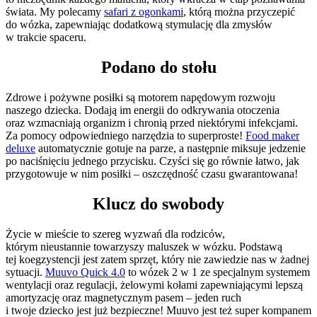
świata. My polecamy
safari z ogonkami
, którą można przyczepić
do wózka, zapewniając dodatkową stymulację dla zmysłów
w trakcie spaceru.
Podano do stołu
Zdrowe i pożywne posiłki są motorem napędowym rozwoju
naszego dziecka. Dodają im energii do odkrywania otoczenia
oraz wzmacniają organizm i chronią przed niektórymi infekcjami.
Za pomocy odpowiedniego narzędzia to superproste!
Food maker
deluxe
automatycznie gotuje na parze, a następnie miksuje jedzenie
po naciśnięciu jednego przycisku. Czyści się go równie łatwo, jak
przygotowuje w nim posiłki – oszczędność czasu gwarantowana!
Klucz do swobody
Życie w mieście to szereg wyzwań dla rodziców,
którym nieustannie towarzyszy maluszek w wózku. Podstawą
tej koegzystencji jest zatem sprzęt, który nie zawiedzie nas w żadnej
sytuacji.
Muuvo Quick 4.0
to wózek 2 w 1 ze specjalnym systemem
wentylacji oraz regulacji, żelowymi kołami zapewniającymi lepszą
amortyzację oraz magnetycznym pasem – jeden ruch
i twoje dziecko jest już bezpieczne! Muuvo jest też super kompanem