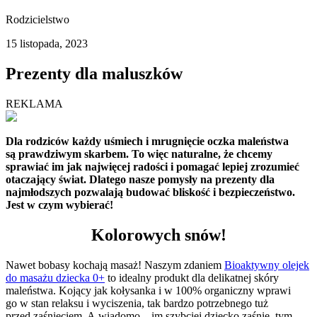
Rodzicielstwo
15 listopada, 2023
Prezenty dla maluszków
REKLAMA
Dla rodziców każdy uśmiech i mrugnięcie oczka maleństwa
są prawdziwym skarbem. To więc naturalne, że chcemy
sprawiać im jak najwięcej radości i pomagać lepiej zrozumieć
otaczający świat. Dlatego nasze pomysły na prezenty dla
najmłodszych pozwalają budować bliskość i bezpieczeństwo.
Jest w czym wybierać!
Kolorowych snów!
Nawet bobasy kochają masaż! Naszym zdaniem
Bioaktywny olejek
do masażu dziecka 0+
to idealny produkt dla delikatnej skóry
maleństwa. Kojący jak kołysanka i w 100% organiczny wprawi
go w stan relaksu i wyciszenia, tak bardzo potrzebnego tuż
przed zaśnięciem. A wiadomo – im szybciej dziecko zaśnie, tym