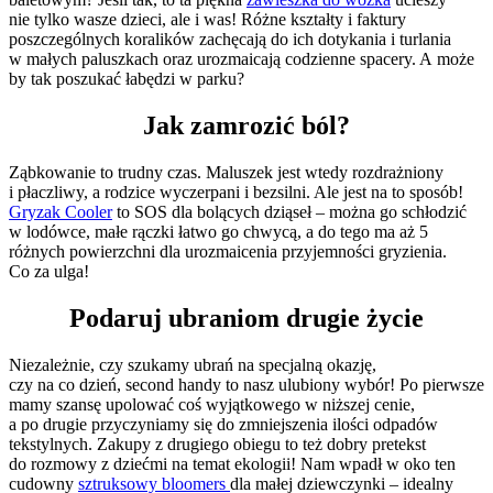
nie tylko wasze dzieci, ale i was! Różne kształty i faktury
poszczególnych koralików zachęcają do ich dotykania i turlania
w małych paluszkach oraz urozmaicają codzienne spacery. A może
by tak poszukać łabędzi w parku?
Jak zamrozić ból?
Ząbkowanie to trudny czas. Maluszek jest wtedy rozdrażniony
i płaczliwy, a rodzice wyczerpani i bezsilni. Ale jest na to sposób!
Gryzak Cooler
to SOS dla bolących dziąseł – można go schłodzić
w lodówce, małe rączki łatwo go chwycą, a do tego ma aż 5
różnych powierzchni dla urozmaicenia przyjemności gryzienia.
Co za ulga!
Podaruj ubraniom drugie życie
Niezależnie, czy szukamy ubrań na specjalną okazję,
czy na co dzień, second handy to nasz ulubiony wybór! Po pierwsze
mamy szansę upolować coś wyjątkowego w niższej cenie,
a po drugie przyczyniamy się do zmniejszenia ilości odpadów
tekstylnych. Zakupy z drugiego obiegu to też dobry pretekst
do rozmowy z dziećmi na temat ekologii! Nam wpadł w oko ten
cudowny
sztruksowy bloomers
dla małej dziewczynki – idealny