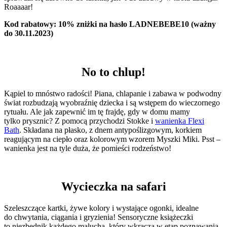
Roaaaar!
Kod rabatowy: 10% zniżki na hasło LADNEBEBE10 (ważny
do 30.11.2023)
No to chlup!
Kąpiel to mnóstwo radości! Piana, chlapanie i zabawa w podwodny
świat rozbudzają wyobraźnię dziecka i są wstępem do wieczornego
rytuału. Ale jak zapewnić im tę frajdę, gdy w domu mamy
tylko prysznic? Z pomocą przychodzi Stokke i
wanienka Flexi
Bath
. Składana na płasko, z dnem antypoślizgowym, korkiem
reagującym na ciepło oraz kolorowym wzorem Myszki Miki. Psst –
wanienka jest na tyle duża, że pomieści rodzeństwo!
Wycieczka na safari
Szeleszczące kartki, żywe kolory i wystające ogonki, idealne
do chwytania, ciągania i gryzienia! Sensoryczne książeczki
to niezbędnik każdego malucha, który wkracza w etap poznawania