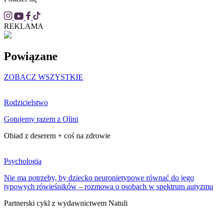
REKLAMA
Powiązane
ZOBACZ WSZYSTKIE
Rodzicielstwo
Gotujemy razem z Olini
Obiad z deserem + coś na zdrowie
Psychologia
Nie ma potrzeby, by dziecko neuronietypowe równać do jego
typowych rówieśników – rozmowa o osobach w spektrum autyzmu
Partnerski cykl z wydawnictwem Natuli