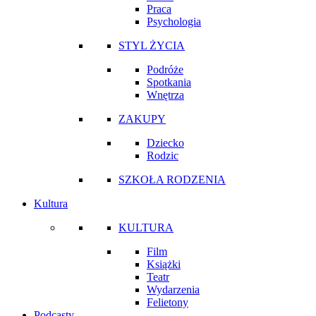
Praca
Psychologia
STYL ŻYCIA
Podróże
Spotkania
Wnętrza
ZAKUPY
Dziecko
Rodzic
SZKOŁA RODZENIA
Kultura
KULTURA
Film
Książki
Teatr
Wydarzenia
Felietony
Podcasty