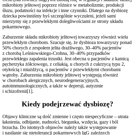
mikrobioty jelitowej poprzez różnice w metabolizmie, produkcji
śluzu, podatności na infekcje i inne czynniki. Dlatego na dysbiozę
dziecka powinniśmy byś szczególnie wyczuleni, jeżeli sami
mierzymy się z przewlekłymi dolegliwościami ze strony układu
pokarmowego.
Zaburzenie składu mikrobioty jelitowej towarzyszy również wielu
przewlekłym chorobom. Szacuje się, że dysbioza towarzyszy ponad
50% chorych z zespołem jelita drażliwego, 30–40% pacjentów
z chorobą Leśniowskiego-Crohna, 30–40% przypadków
przewlekłego zapalenia trzustki. Jest obecna u pacjentów z kamicą
pęcherzyka żółciowego, z celiakią, u chorych z cukrzycą typu 2,
otyłością i miażdżycą, u pacjentów z przewlekłymi chorobami
wątroby. Zaburzenia mikrobioty jelitowej występują również
w chorobach alergicznych, neurodegeneracyjnych,
autoimmunologicznych, a także w depresji, autyzmie
i schizofrenii[1].
Kiedy podejrzewać dysbiozę?
Objawy kliniczne są dość zmienne i często niespecyficzne – utrata
łaknienia, odbijanie, nudności, biegunka, wzdęcia, gazy i ból
brzucha. Do istotnych objawów należy także występowanie
i nasilanie się nietolerancji pokarmowych IgG zależnych