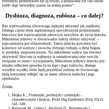
Probiotyki probiotykom nie są równe, a podawanie ich »na chybił
trafił« daje niewielkie szanse na realną pomoc”.
Dysbioza, diagnoza, eubioza – co dalej?
Raz wprowadzoną równowagę najlepiej utrzymać jak najdłużej.
Dlatego często obok suplementacji specyficznymi probiotykami
kluczowe jest wprowadzenie zdrowych nawyków do życia dziecka.
Mikrobiom jelitowy w równowadze należy dobrze odżywiać –
najważniejsza jest różnorodność. Talerz dziecka powinien być
kolorowy od warzyw i owoców różnego rodzaju, a dieta bogata
w produkty nieprzetworzone. Na mikrobiom wpływ ma również
aktywność fizyczna (a najlepszy ta umiarkowana) oraz nawyki
związane ze snem i wysypianiem. Mikrobiom jelitowy dziecka jest
niejako odbiciem sposobu życia jego i jego rodziców, dlatego
wszelkie wysiłki, które będą przybliżać rodzinę do równowagi,
będą korzystnie odbijać się na stanie zdrowia malucha i jego
opiekunów.
Źródła:
Mojka K.,
Probiotyki, prebiotyki i synbiotyki –
charakterystyka i funkcje
, Probl Hig Epidemiol 2014, 95(3):
541–549.
Banaszak M., Górna I., Woźniak D., Przysławski J.,