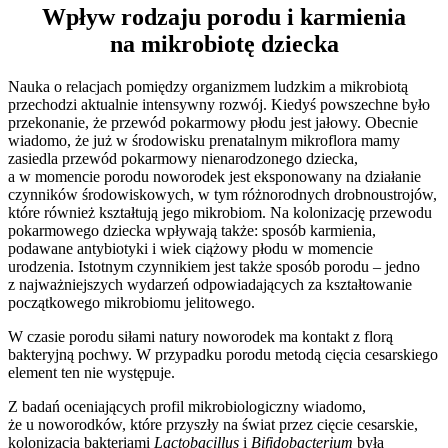
Wpływ rodzaju porodu i karmienia
na mikrobiotę dziecka
Nauka o relacjach pomiędzy organizmem ludzkim a mikrobiotą
przechodzi aktualnie intensywny rozwój. Kiedyś powszechne było
przekonanie, że przewód pokarmowy płodu jest jałowy. Obecnie
wiadomo, że już w środowisku prenatalnym mikroflora mamy
zasiedla przewód pokarmowy nienarodzonego dziecka,
a w momencie porodu noworodek jest eksponowany na działanie
czynników środowiskowych, w tym różnorodnych drobnoustrojów,
które również kształtują jego mikrobiom. Na kolonizację przewodu
pokarmowego dziecka wpływają także: sposób karmienia,
podawane antybiotyki i wiek ciążowy płodu w momencie
urodzenia. Istotnym czynnikiem jest także sposób porodu – jedno
z najważniejszych wydarzeń odpowiadających za kształtowanie
początkowego mikrobiomu jelitowego.
W czasie porodu siłami natury noworodek ma kontakt z florą
bakteryjną pochwy. W przypadku porodu metodą cięcia cesarskiego
element ten nie występuje.
Z badań oceniających profil mikrobiologiczny wiadomo,
że u noworodków, które przyszły na świat przez cięcie cesarskie,
kolonizacja bakteriami
Lactobacillus
i
Bifidobacterium
była