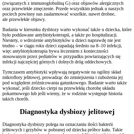
(związanych z immunoglobuliną G) oraz objawów alergicznych
oraz przewlekłe zmęczenie. Przede wszystkim jednak u naszych
pociech powinny nas zaalarmować wszelkie, nawet drobne,
ale przewlekłe objawy.
Badania w kierunku dysbiozy warto wykonać także u dziecka, które
było poddawane antybiotykoterapii, a także po hospitalizacji.
Niestety, o wdrożenie antybiotyków u dzieci naprawdę nie jest
trudno – w ciągu roku dzieci zapadają średnio na 8–10 infekcji,
więc antybiotykoterapia bywa leczeniem z konieczności
stosowanym przez pediatrów w przypadku powtarzających się
infekcji najczęściej górnych i dolnych dróg oddechowych.
Tymczasem antybiotyki wpływają negatywnie na ogólny skład
mikroflory jelitowej, prowadząc do zmniejszenia i zubożenia jej
pod względem zróżnicowania gatunkowego. Badanie warto także
wykonać, jeśli dziecko cierpi na przewlekłą chorobę układu
pokarmowego lub jeśli wiemy, że w rodzinie występuje historia
takich chorób.
Diagnostyka dysbiozy jelitowej
Diagnostyka dysbiozy polega na oznaczaniu ilości bakterii
jelitowych i grzybów w pobranej od dziecka próbce kału. Takie