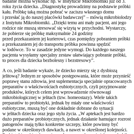
badanie można wykonać np. w Instytucie Mikrobiomiki już od 3.
roku życia dziecka. „Diagnostykę prowadzimy na podstawie próbki
kału. Próbkę taką można pobrać w zaciszu własnego domu
i przesłać ją do naszej placówki badawczej” – mówią mikrobiolodzy
z Instytutu Mikrobiomiki. „Dzięki temu ani mały pacjent, ani jego
rodzice nie muszą stresować się wizytą w przychodni. Wystarczy,
że pobierze się próbkę maksymalnie 24 godziny
przed przekazaniem jej kurierowi, czas pomiędzy pobraniem próbki
a przekazaniem jej do transportu próbka powinna spędzić
w lodówce. To w zasadzie jedyne wymogi. Do każdego naszego
pacjenta wysyłamy specjalny zestaw ułatwiający pobranie próbki,
to proces dla dziecka bezbolesny i bezstresowy”.
A co, jeśli badanie wykaże, że dziecko mierzy się z dysbiozą
jelitową? Jednym ze sposobów postępowania, które może przynieść
poprawę stanu zdrowia, jest suplementacja specjalnie opracowanych
preparatów o właściwościach eubiotycznych, czyli przyjmowanie
produktów, których celem jest wprowadzenie równowagi
mikrobiologicznej w jelitach (tzw. homeostazy). Wiele takich
preparatów to probiotyki, jednak by miały one właściwości
eubiotyczne, muszą być one dokładnie dobrane do sytuacji
w jelitach dziecka oraz jego stylu życia. „W aptekach jest bardzo
dużo preparatów probiotycznych, jednak działanie hamujące rozrost
patogenów mają tylko konkretne szczepy, które powinny być
podane w określonych dawkach, a nawet w określonej kolejności.