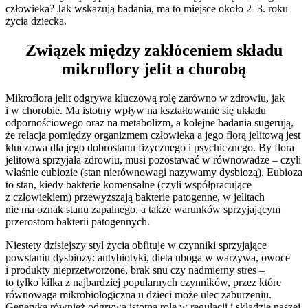
człowieka? Jak wskazują badania, ma to miejsce około 2–3. roku
życia dziecka.
Związek między zakłóceniem składu
mikroflory jelit a chorobą
Mikroflora jelit odgrywa kluczową rolę zarówno w zdrowiu, jak
i w chorobie. Ma istotny wpływ na kształtowanie się układu
odpornościowego oraz na metabolizm, a kolejne badania sugerują,
że relacja pomiędzy organizmem człowieka a jego florą jelitową jest
kluczowa dla jego dobrostanu fizycznego i psychicznego. By flora
jelitowa sprzyjała zdrowiu, musi pozostawać w równowadze – czyli
właśnie eubiozie (stan nierównowagi nazywamy dysbiozą). Eubioza
to stan, kiedy bakterie komensalne (czyli współpracujące
z człowiekiem) przewyższają bakterie patogenne, w jelitach
nie ma oznak stanu zapalnego, a także warunków sprzyjającym
przerostom bakterii patogennych.
Niestety dzisiejszy styl życia obfituje w czynniki sprzyjające
powstaniu dysbiozy: antybiotyki, dieta uboga w warzywa, owoce
i produkty nieprzetworzone, brak snu czy nadmierny stres –
to tylko kilka z najbardziej popularnych czynników, przez które
równowaga mikrobiologiczna u dzieci może ulec zaburzeniu.
Genetyka również odgrywa istotną rolę w regulacji i składzie naszej