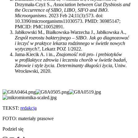
Drzymała-Czyż S.,
Association between Gut Dysbiosis and
the Occurrence of SIBO, LIBO, SIFO and IMO.
Microorganisms
. 2023 Feb 24;11(3):573. doi:
10.3390/microorganisms11030573. PMID: 36985147;
PMCID: PMC10052891.
Jabłkowski M., Białkowska-Warzecha J., Jabłkowska A.,
Zespół rozrostu bakteryjnego – SIBO. Jak go diagnozować
i leczyć w praktyce lekarza rodzinnego w świetle nowych
wytycznych?
, Lekarz POZ 1/2022.
Jama-Kiecik A. i in.,
Znajomość roli pro- i prebiotyków
w profilaktyce zdrowia i leczeniu chorób w świetle badań,
Zdrowie i style życia. Determinanty długości życia
, Uniw.
Wrocławski, 2020.
TEKST:
redakcja
FOTO: materiały prasowe
Podziel się