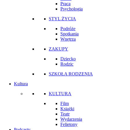
Praca
Psychologia
STYL ŻYCIA
Podróże
Spotkania
Wnętrza
ZAKUPY
Dziecko
Rodzic
SZKOŁA RODZENIA
Kultura
KULTURA
Film
Książki
Teatr
Wydarzenia
Felietony
Podcasty