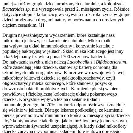
mniejsza niż w grupie dzieci urodzonych naturalnie, a kolonizacja
Bacteroides
sp.
nie występowała przed 2. miesiącem życia. Różnice
dotyczące stopnia kolonizacji wykrywano do 7. roku życia w grupie
dzieci urodzonych drogami natury w porównaniu do urodzonych
cięciem cesarskim. [1]
Drugim najważniejszym wydarzeniem, które kształtuje nasz
mikrobiom jelitowy, jest karmienie naturalne. Mleko matki
ma wpływ na układ immunologiczny i korzystnie kształtuje
populację bakteryjną w jelitach. Skład mleka kobiecego jest inny
u każdej mamy i zawiera ponad 700 szczepów bakterii.
Do najważniejszych z nich należą
Lactobacillus
i
Bifidobacterium
,
które zasiedlają jelita dziecka, stanowiąc barierę ochronną dla
szkodliwych mikroorganizmów. Kluczowe w rozwoju właściwej
mikrobioty jelitowej dziecka są galaktooligosacharydy, czyli
oligosacharydy mleka kobiecego, które stanowią pożywkę
do wzrostu bakterii probiotycznych. Karmienie piersią wspiera
prawidłową i fizjologiczną kolonizację układu pokarmowego
dziecka. Korzystnie wpływa też na działanie układu
immunologicznego, bo 70% komórek odpornościowych znajduje
się właśnie w jelitach. Dlatego lekarze podkreślają, że karmienie
piersią powinno trwać minimum do końca 6. miesiąca życia dziecka
i być kontynuowane tak długo, jak to możliwe przy jednoczesnym
wprowadzaniu żywności uzupełniającej. A kiedy skład mikroflory
dziecka zaczyna przypominać składem florę jelitową dorosłego