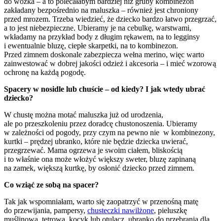
do wózka – a to polecałabym bardziej niż gruby kombinezon
zakładany bezpośrednio na maluszka – również jest chroniony
przed mrozem. Trzeba wiedzieć, że dziecko bardzo łatwo przegrzać,
a to jest niebezpieczne. Ubieramy je na cebulkę, warstwami,
wkładamy na przykład body z długim rękawem, na to legginsy
i ewentualnie bluzę, ciepłe skarpetki, na to kombinezon.
Przed zimnem doskonale zabezpiecza wełna merino, więc warto
zainwestować w dobrej jakości odzież i akcesoria – i mieć wzorową
ochronę na każdą pogodę.
Spacery w nosidle lub chuście – od kiedy? I jak wtedy ubrać
dziecko?
W chustę można motać maluszka już od urodzenia,
ale po przeszkoleniu przez doradcę chustonoszenia. Ubieramy
w zależności od pogody, przy czym na pewno nie w kombinezony,
kurtki – prędzej ubranko, które nie będzie dziecka uwierać,
przegrzewać. Mama ogrzewa je swoim ciałem, bliskością
i to właśnie ona może włożyć większy sweter, bluzę zapinaną
na zamek, większą kurtkę, by osłonić dziecko przed zimnem.
Co wziąć ze sobą na spacer?
Tak jak wspomniałam, warto się zaopatrzyć w przenośną matę
do przewijania, pampersy,
chusteczki nawilżone
, pieluszkę
muślinową, tetrową, kocyk lub otulacz, ubranko do przebrania dla