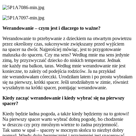
Werandowanie – czym jest i dlaczego to ważne?
Werandowanie to przebywanie z dzieckiem na otwartym powietrzu
przez określony czas, sukcesywnie zwiększany przed wyjściem
na spacer na dwór. Najprościej mówiąc, jest to przygotowanie
maluszka do spaceru. Czy ma sens? Według mnie ma sens jedynie
zimą, by przyzwyczaić dziecko do niskich temperatur. Jednak
nie każdy ma balkon, taras. Według mnie werandowanie nie jest
konieczne, to zależy od podejścia rodziców. Ja na przykład
nie werandowałam córeczki. Urodziłam latem i po prostu wybrałam
się na pierwszy, krótki spacer. Jeśli urodziłabym w zimie, również
wyszłabym na krótki spacer, pomijając werandowanie.
Kiedy zacząć werandowanie i kiedy wybrać się na pierwszy
spacer?
Kiedy będzie ładna pogoda, a także kiedy będziemy na to gotowi!
Na pierwszy spacer warto wybrać dobrą pogodę, bo chodzenie
w deszczu czy przy mroźnym wietrze to żadna przyjemność.
Tak samo w upał – spacery w mocnym słońcu to niezbyt dobry
pomysł. Wtedy dużo bezpieczniej i przyjemniej jest spacerować