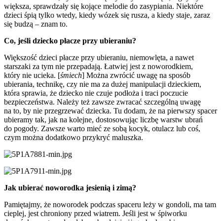
większa, sprawdzały się kojące melodie do zasypiania. Niektóre
dzieci śpią tylko wtedy, kiedy wózek się rusza, a kiedy staje, zaraz
się budzą – znam to.
Co, jeśli dziecko płacze przy ubieraniu?
Większość dzieci płacze przy ubieraniu, niemowlęta, a nawet
starszaki za tym nie przepadają. Łatwiej jest z noworodkiem,
który nie ucieka. [
śmiech
] Można zwrócić uwagę na sposób
ubierania, technikę, czy nie ma za dużej manipulacji dzieckiem,
która sprawia, że dziecko nie czuje podłoża i traci poczucie
bezpieczeństwa. Należy też zawsze zwracać szczególną uwagę
na to, by nie przegrzewać dziecka. Tu dodam, że na pierwszy spacer
ubieramy tak, jak na kolejne, dostosowując liczbę warstw ubrań
do pogody. Zawsze warto mieć ze sobą kocyk, otulacz lub coś,
czym można dodatkowo przykryć maluszka.
Jak ubierać noworodka jesienią i zimą?
Pamiętajmy, że noworodek podczas spaceru leży w gondoli, ma tam
cieplej, jest chroniony przed wiatrem. Jeśli jest w śpiworku