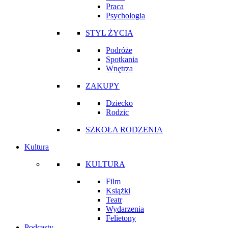
Praca
Psychologia
STYL ŻYCIA
Podróże
Spotkania
Wnętrza
ZAKUPY
Dziecko
Rodzic
SZKOŁA RODZENIA
Kultura
KULTURA
Film
Książki
Teatr
Wydarzenia
Felietony
Podcasty