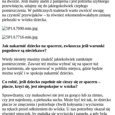
na dworze. Jeśli mamy alarm z pampersa i jest potrzeba szybkiego
przewinięcia, udajmy się do jakiegokolwiek ciepłego
pomieszczenia. W publicznych toaletach warto zwrócić uwagę
na czystość przewijaków – tu również rekomendowałabym zmianę
pieluszki w wózku dziecka.
Jak nakarmić dziecko na spacerze, zwłaszcza jeśli warunki
pogodowe są nieciekawe?
Wtedy niestety musimy znaleźć jakiekolwiek zamknięte
pomieszczenie. Zawsze też można wybrać się na spacer tuż
po karmieniu, ale spacerować w pobliżu miejsca, gdzie będzie
można wejść i w spokoju nakarmić dziecko.
Co robić, jeśli dziecko zupełnie nie cieszy się ze spaceru –
płacze, kręci się, jest niespokojne w wózku?
Sprawdzamy, czy maluszkowi nie jest za gorąco lub za zimno,
czy jest najedzony, a pieluszka sucha. Może być też tak, że dziecko
płacze ze zmęczenia i potrzebuje chwili kołysania i wyciszenia
na rękach przed odłożeniem do wózka. U nas potrzebny okazał się
również smoczek, by malutka się wyciszyła i zasnęła, a gdy była