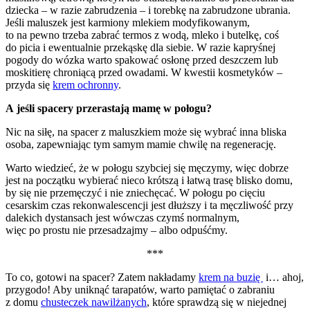
dziecka – w razie zabrudzenia – i torebkę na zabrudzone ubrania.
Jeśli maluszek jest karmiony mlekiem modyfikowanym,
to na pewno trzeba zabrać termos z wodą, mleko i butelkę, coś
do picia i ewentualnie przekąskę dla siebie. W razie kapryśnej
pogody do wózka warto spakować osłonę przed deszczem lub
moskitierę chroniącą przed owadami. W kwestii kosmetyków –
przyda się
krem ochronny
.
A jeśli spacery przerastają mamę w połogu?
Nic na siłę, na spacer z maluszkiem może się wybrać inna bliska
osoba, zapewniając tym samym mamie chwilę na regenerację.
Warto wiedzieć, że w połogu szybciej się męczymy, więc dobrze
jest na początku wybierać nieco krótszą i łatwą trasę blisko domu,
by się nie przemęczyć i nie zniechęcać. W połogu po cięciu
cesarskim czas rekonwalescencji jest dłuższy i ta męczliwość przy
dalekich dystansach jest wówczas czymś normalnym,
więc po prostu nie przesadzajmy – albo odpuśćmy.
***
To co, gotowi na spacer? Zatem nakładamy
krem na buzię
i… ahoj,
przygodo! Aby uniknąć tarapatów, warto pamiętać o zabraniu
z domu
chusteczek nawilżanych
, które sprawdzą się w niejednej