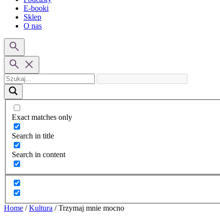
E-booki
Sklep
O nas
Exact matches only
Search in title
Search in content
Home
/
Kultura
/
Trzymaj mnie mocno