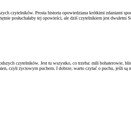
zych czytelników. Prosta historia opowiedziana krótkimi zdaniami spod
tnie posłuchałaby tej opowieści, ale dziś czytelnikiem jest dwuletni S
odszych czytelników. Jest tu wszystko, co trzeba: mili bohaterowie, bl
ien, czyli życiowym puchem. I dobrze, warto czytać o puchu, jeśli są n