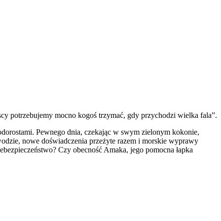
zyscy potrzebujemy mocno kogoś trzymać, gdy przychodzi wielka fala”.
 wodorostami. Pewnego dnia, czekając w swym zielonym kokonie,
w wodzie, nowe doświadczenia przeżyte razem i morskie wyprawy
 na niebezpieczeństwo? Czy obecność Amaka, jego pomocna łapka