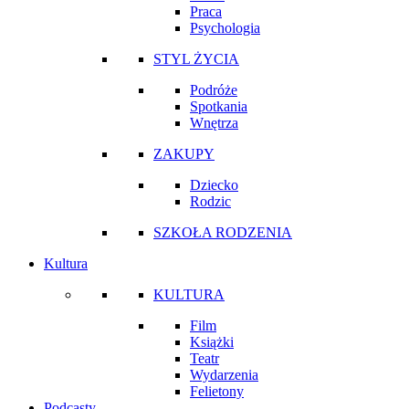
Praca
Psychologia
STYL ŻYCIA
Podróże
Spotkania
Wnętrza
ZAKUPY
Dziecko
Rodzic
SZKOŁA RODZENIA
Kultura
KULTURA
Film
Książki
Teatr
Wydarzenia
Felietony
Podcasty