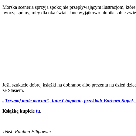
Morska sceneria sprzyja spokojnie przepływającym ilustracjom, które 
tworzą spójny, miły dla oka świat. Jane wyjątkowo ulubiła sobie zwier
Jeśli szukacie dobrej książki na dobranoc albo prezentu na dzień dz
ze Stasiem.
„Trzymaj mnie mocno”, Jane Chapman, przekład: Barbara Supeł,
Książkę kupicie
tu
.
Tekst: Paulina Filipowicz