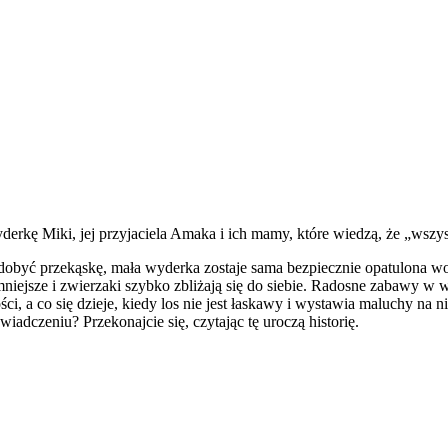
wyderkę Miki, jej przyjaciela Amaka i ich mamy, które wiedzą, że „ws
a zdobyć przekąskę, mała wyderka zostaje sama bezpiecznie opatulona
mniejsze i zwierzaki szybko zbliżają się do siebie. Radosne zabawy 
dości, a co się dzieje, kiedy los nie jest łaskawy i wystawia maluchy
iadczeniu? Przekonajcie się, czytając tę uroczą historię.