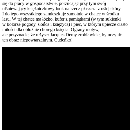
się do pracy w gospodarstwie, porzucając przy tym swój
olśniewający księżniczkowy look na rzecz płaszcza z oślej skóry.
I do tego wszystkiego zamieszkuje samotnie w chatce w środku
lasu. W tej chatce ma łóżko, kufer z pamiątkami (w tym sukienki
w kolorze pogody, słońca i księżyca) i piec, w którym upiecze ciasto
miłości dla obłożnie chorego księcia. Ograny motyw,
ale przyznacie, że reżyser Jacques Demy zrobił wiele, by uczynić
ten obraz niepowtarzalnym. Cudeńko!