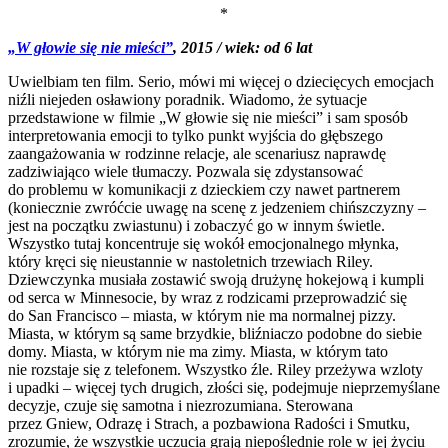
*
„W głowie się nie mieści”
, 2015 / wiek: od 6 lat
Uwielbiam ten film. Serio, mówi mi więcej o dziecięcych emocjach
niźli niejeden osławiony poradnik. Wiadomo, że sytuacje
przedstawione w filmie „W głowie się nie mieści” i sam sposób
interpretowania emocji to tylko punkt wyjścia do głębszego
zaangażowania w rodzinne relacje, ale scenariusz naprawdę
zadziwiająco wiele tłumaczy. Pozwala się zdystansować
do problemu w komunikacji z dzieckiem czy nawet partnerem
(koniecznie zwróćcie uwagę na scenę z jedzeniem chińszczyzny –
jest na początku zwiastunu) i zobaczyć go w innym świetle.
Wszystko tutaj koncentruje się wokół emocjonalnego młynka,
który kręci się nieustannie w nastoletnich trzewiach Riley.
Dziewczynka musiała zostawić swoją drużynę hokejową i kumpli
od serca w Minnesocie, by wraz z rodzicami przeprowadzić się
do San Francisco – miasta, w którym nie ma normalnej pizzy.
Miasta, w którym są same brzydkie, bliźniaczo podobne do siebie
domy. Miasta, w którym nie ma zimy. Miasta, w którym tato
nie rozstaje się z telefonem. Wszystko źle. Riley przeżywa wzloty
i upadki – więcej tych drugich, złości się, podejmuje nieprzemyślane
decyzje, czuje się samotna i niezrozumiana. Sterowana
przez Gniew, Odrazę i Strach, a pozbawiona Radości i Smutku,
zrozumie, że wszystkie uczucia grają niepoślednie role w jej życiu