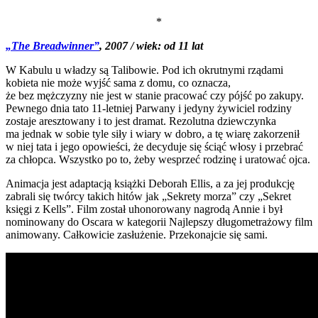
*
„The Breadwinner”
, 2007 / wiek: od 11 lat
W Kabulu u władzy są Talibowie. Pod ich okrutnymi rządami
kobieta nie może wyjść sama z domu, co oznacza,
że bez mężczyzny nie jest w stanie pracować czy pójść po zakupy.
Pewnego dnia tato 11-letniej Parwany i jedyny żywiciel rodziny
zostaje aresztowany i to jest dramat. Rezolutna dziewczynka
ma jednak w sobie tyle siły i wiary w dobro, a tę wiarę zakorzenił
w niej tata i jego opowieści, że decyduje się ściąć włosy i przebrać
za chłopca. Wszystko po to, żeby wesprzeć rodzinę i uratować ojca.
Animacja jest adaptacją książki Deborah Ellis, a za jej produkcję
zabrali się twórcy takich hitów jak „Sekrety morza” czy „Sekret
księgi z Kells”. Film został uhonorowany nagrodą Annie i był
nominowany do Oscara w kategorii Najlepszy długometrażowy film
animowany. Całkowicie zasłużenie. Przekonajcie się sami.