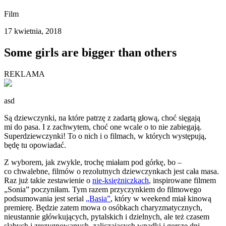
Film
17 kwietnia, 2018
Some girls are bigger than others
REKLAMA
asd
Są dziewczynki, na które patrzę z zadartą głową, choć sięgają
mi do pasa. I z zachwytem, choć one wcale o to nie zabiegają.
Superdziewczynki! To o nich i o filmach, w których występują,
będę tu opowiadać.
Z wyborem, jak zwykle, trochę miałam pod górkę, bo –
co chwalebne, filmów o rezolutnych dziewczynkach jest cała masa.
Raz już takie zestawienie o
nie-księżniczkach
, inspirowane filmem
„Sonia” poczyniłam. Tym razem przyczynkiem do filmowego
podsumowania jest serial
„Basia”
, który w weekend miał kinową
premierę. Będzie zatem mowa o osóbkach charyzmatycznych,
nieustannie główkujących, pytalskich i dzielnych, ale też czasem
słabych i zrezygnowanych, zaliczających wpadki i gorsze dni.