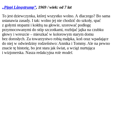
„Pippi Långstrump”
, 1969 / wiek: od 7 lat
To jest dziewczynka, której wszystko wolno. A dlaczego? Bo sama
ustanawia zasady. I tak: wolno jej nie chodzić do szkoły, spać
z gołymi stopami i kołdrą na głowie, szorować podłogę
przymocowanymi do stóp szczotkami, rozbijać jajka na czubku
głowy i wreszcie – mieszkać w kolorowym starym domu
bez dorosłych. Za towarzystwo robią małpka, koń oraz wpadające
do niej w odwiedziny rodzeństwo: Annika i Tommy. Ale na pewno
znacie tę historię, bo jest stara jak świat, a wciąż nurtująca
i wizjonerska. Nasza redakcyjna
role model
.