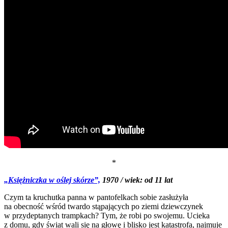
*
„Księżniczka w oślej skórze”,
1970 / wiek: od 11 lat
Czym ta kruchutka panna w pantofelkach sobie zasłużyła
na obecność wśród twardo stąpających po ziemi dziewczynek
w przydeptanych trampkach? Tym, że robi po swojemu. Ucieka
z domu, gdy świat wali się na głowę i blisko jest katastrofa, najmuje