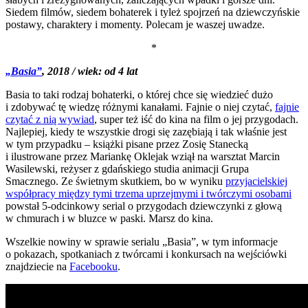
Siedem filmów, siedem bohaterek i tyleż spojrzeń na dziewczyńskie
postawy, charaktery i momenty. Polecam je waszej uwadze.
*
„Basia”
, 2018 / wiek: od 4 lat
Basia to taki rodzaj bohaterki, o której chce się wiedzieć dużo
i zdobywać tę wiedzę różnymi kanałami. Fajnie o niej czytać,
fajnie
czytać z nią wywiad
, super też iść do kina na film o jej przygodach.
Najlepiej, kiedy te wszystkie drogi się zazębiają i tak właśnie jest
w tym przypadku – książki pisane przez Zosię Stanecką
i ilustrowane przez Mariankę Oklejak wziął na warsztat Marcin
Wasilewski, reżyser z gdańskiego studia animacji Grupa
Smacznego. Ze świetnym skutkiem, bo w wyniku
przyjacielskiej
współpracy między tymi trzema uprzejmymi i twórczymi osobami
powstał 5-odcinkowy serial o przygodach dziewczynki z głową
w chmurach i w bluzce w paski. Marsz do kina.
Wszelkie nowiny w sprawie serialu „Basia”, w tym informacje
o pokazach, spotkaniach z twórcami i konkursach na wejściówki
znajdziecie na
Facebooku
.