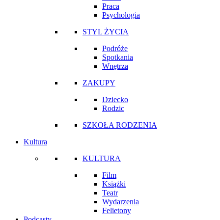
Praca
Psychologia
STYL ŻYCIA
Podróże
Spotkania
Wnętrza
ZAKUPY
Dziecko
Rodzic
SZKOŁA RODZENIA
Kultura
KULTURA
Film
Książki
Teatr
Wydarzenia
Felietony
Podcasty