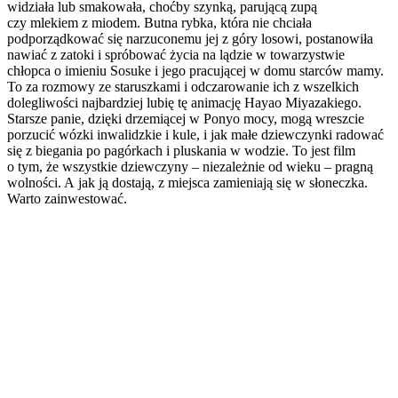
widziała lub smakowała, choćby szynką, parującą zupą
czy mlekiem z miodem. Butna rybka, która nie chciała
podporządkować się narzuconemu jej z góry losowi, postanowiła
nawiać z zatoki i spróbować życia na lądzie w towarzystwie
chłopca o imieniu Sosuke i jego pracującej w domu starców mamy.
To za rozmowy ze staruszkami i odczarowanie ich z wszelkich
dolegliwości najbardziej lubię tę animację Hayao Miyazakiego.
Starsze panie, dzięki drzemiącej w Ponyo mocy, mogą wreszcie
porzucić wózki inwalidzkie i kule, i jak małe dziewczynki radować
się z biegania po pagórkach i pluskania w wodzie. To jest film
o tym, że wszystkie dziewczyny – niezależnie od wieku – pragną
wolności. A jak ją dostają, z miejsca zamieniają się w słoneczka.
Warto zainwestować.