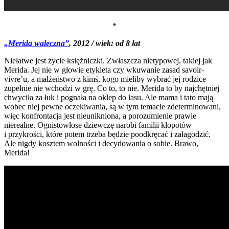
*
„Merida waleczna”
, 2012 / wiek: od 8 lat
Niełatwe jest życie księżniczki. Zwłaszcza nietypowej, takiej jak
Merida. Jej nie w głowie etykieta czy wkuwanie zasad savoir-
vivre’u, a małżeństwo z kimś, kogo mieliby wybrać jej rodzice
zupełnie nie wchodzi w grę. Co to, to nie. Merida to by najchętniej
chwyciła za łuk i pognała na oklep do lasu. Ale mama i tato mają
wobec niej pewne oczekiwania, są w tym temacie zdeterminowani,
więc konfrontacja jest nieunikniona, a porozumienie prawie
nierealne. Ognistowłose dziewczę narobi familii kłopotów
i przykrości, które potem trzeba będzie poodkręcać i załagodzić.
Ale nigdy kosztem wolności i decydowania o sobie. Brawo,
Merida!