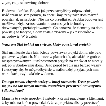
z tym, co postanowimy, dobrze.
Budowa – krótko. Bo jak już przeznaczyliśmy odpowiednią
ilość czasu na sam pomysł, to chcieliśmy, żeby nasz dom marzeń
powstał jak najszybciej. Nie ma co przedłużać. Szybka budowa jest
możliwa dzięki zastosowaniu nowoczesnych technologii
drewnianych, prefabrykowanych. Co oznacza, że elementy na dom
powstają w fabryce, a dom zostaje złożony – jak z klocków –
na budowie. W tydzień.
Wasz syn Staś był już na świecie, kiedy powstawał projekt?
Staś ma niecałe dwa lata. Kiedy powstawał projekt domu, nie było
go nawet w planach. No, może w planach tak, ale takich z grubsza
niesprecyzowanych. Staś postanowił przyjść na ten świat w niecały
rok po wybudowaniu domu. Jego poród był dla nas bardzo ważny
i cieszymy się, że mógł odbyć się w najbardziej przyjaznych nam
warunkach, czyli właśnie w domu.
Do tego tematu chętnie wrócę w innej rozmowie. Teraz powiedz
mi, jak na tak małym metrażu znaleźliście przestrzeń na wszystko
i dla każdego?
Mam na to swoje sposoby. I metody, którymi pracujemy z klientami,
żeby móc na końcu powiedzieć, że zaprojektowaliśmy przestrzeń