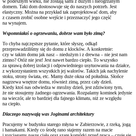
w podeszłym wieku, nie zostają sami z dużym i nieogrzanym
domem. Taki dom dostosowuje się do naszych potrzeb. Jest
elastyczny. Można na przykład tak zaprojektować dom, aby
z czasem zrobić osobne wejście i przeznaczyć jego część
na wynajem.
Wspomniałaś o ogrzewaniu, dobrze wam było zimą?
To chyba najczęstsze pytanie, które słyszę, odkąd
przeprowadziliśmy się do domu z klocków. A konkretnie:
czy w takim domu jak nasz – niedużym i z drewna – nie jest nam
zimno? Otóż nie jest! Jest nawet bardzo ciepło. To wszystko
za sprawą dobrej izolacji i odpowiedniego usytuowania na działce,
z wykorzystaniem wszystkich jej walorów. Takich jak nachylenie
stoku, strony świata, etc. Mamy duże okna od południa. Słońce
nagrzewa wnętrze domu, również zimą, przez cały dzień.
Kiedy ktoś nas odwiedza w mroźny dzień, jest zdziwiony tym,
że nie stosujemy żadnego ogrzewania. Rozpalamy kominek jedynie
na wieczór, ale to bardziej dla fajnego klimatu, niż ze względu
na ciepło.
Dlaczego nazywają was Joginami architektury
Pracujemy w budynku starego młyna w Zabierzowie, z rzeką, jogą
i hamakami. Kiedy co środę rano stajemy razem na macie
i rozciągamy nasze ciała oraz szare komórki przed pracą – czuję się