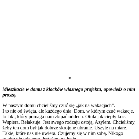
*
Mieszkacie w domu z klocków własnego projektu, opowiedz o nim
proszę.
W naszym domu chcieliśmy czuć się „jak na wakacjach”.
I to nie od święta, ale każdego dnia. Dom, w którym czuć wakacje,
to taki, który pomaga nam złapać oddech. Otula jak ciepły koc.
Wspiera. Relaksuje. Jest swego rodzaju ostoją. Azylem. Chcieliśmy,
żeby ten dom był jak dobrze skrojone ubranie. Uszyte na miarę.
Takie, które nas nie uwiera. Czujemy się w nim sobą. Nikogo
w nim nie udajemy. Jesteśmy na luzie.