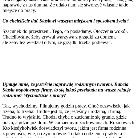
naprawdę z nas dumna. Że udało nam się stworzyć właśnie takie
miejsce do pracy.
Co chcieliście dać Stasiowi waszym miejscem i sposobem życia?
Szacunek do przestrzeni. Tego, co posiadamy. Otoczenia wokół.
Chcielibyśmy, żeby zrywał warzywa z grządki za domem,
ale żeby też wiedział o tym, że grządki trzeba podlewać.
Ujmuje mnie, że jesteście naprawdę rodzinnym tworem. Babcia
Stasia współtworzy firmę, to się jakoś przekłada na wasze relacje
rodzinne? Wychodzicie z pracy?
Tak, wychodzimy. Pilnujemy godzin pracy. Choć oczywiście, jak
trzeba, to trzeba. Trudne jest to, że jesteśmy i rodziną, i firmą.
Trudno to wyjaśnić. Chodzi chyba o zacieranie się granic, gdzie
praca, a gdzie już dom. W codziennym zachowaniach. Rozmowach.
Kto kiedykolwiek doświadczył tworu, jakim jest firma rodzinna,
z pewnością wie, o czym mówię. To taka codzienna praktyka