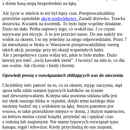
z domu bosą stopą bezpośrednio na łąkę.
Ale życie w mieście to też był fajny czas. Przeprowadzaliśmy
przeróżne sąsiedzkie
akcje podwórkowe.
Zasadź drzewko. Trawka
dosiewka. Kwiatek na kwietnik. To było fajne wspólne działanie.
Dużo mi dało. Próba naprawy tego, co wokół nas. I co często
nazywane jest niczyje. A to jest przecież nasze. Do nas należy ten
widok za oknem. I to my jesteśmy za niego odpowiedzialni. Przez 7
lat mieszkania w bloku w Warszawie przeprowadziliśmy szereg
takich akcji, poznając przy tej okazji wspaniałych ludzi.
Ale z perspektywy czasu widzę też, jakie to było trudne. Dużo
łatwiej jest mieć „swój kawałek ziemi”. I tworzyć na nim to, co dla
nas ważne. Jak chcemy i kiedy chcemy.
Opowiedz proszę o rozwiązaniach zbliżających was do otoczenia.
Chcieliśmy móc patrzeć na to, co za oknem, myjąc naczynia, stąd
spora tafla szkła zamiast typowych kafelków na ścianie
nad zlewozmywakiem. Kolejna taka pozioma szklana tafla jest
tuż obok naszego łóżka w sypialni, dzięki temu każdego dnia
możemy budzić się z widokiem na łąkę. Innym patentem jest
wsuwa, to takie przeszklone miejsce w domu, z dużym materacem,
na którym można czytać książki, przytulać się i spędzać czas
z rodziną lub znajomymi. Nie mamy typowych rozwiązań typu:
kanapa, regał i telewizor. Kiedy przychodzą do nas znajomi,