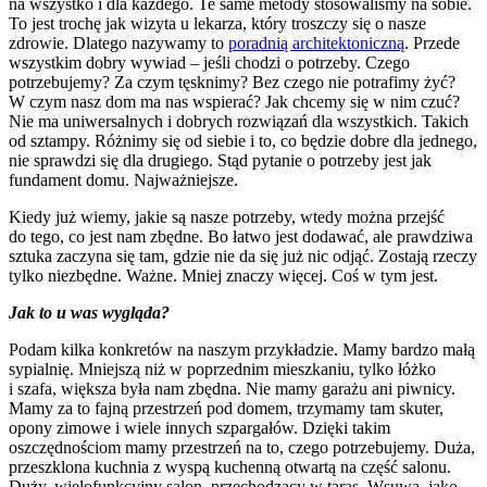
na wszystko i dla każdego. Te same metody stosowaliśmy na sobie.
To jest trochę jak wizyta u lekarza, który troszczy się o nasze
zdrowie. Dlatego nazywamy to
poradnią architektoniczną
. Przede
wszystkim dobry wywiad – jeśli chodzi o potrzeby. Czego
potrzebujemy? Za czym tęsknimy? Bez czego nie potrafimy żyć?
W czym nasz dom ma nas wspierać? Jak chcemy się w nim czuć?
Nie ma uniwersalnych i dobrych rozwiązań dla wszystkich. Takich
od sztampy. Różnimy się od siebie i to, co będzie dobre dla jednego,
nie sprawdzi się dla drugiego. Stąd pytanie o potrzeby jest jak
fundament domu. Najważniejsze.
Kiedy już wiemy, jakie są nasze potrzeby, wtedy można przejść
do tego, co jest nam zbędne. Bo łatwo jest dodawać, ale prawdziwa
sztuka zaczyna się tam, gdzie nie da się już nic odjąć. Zostają rzeczy
tylko niezbędne. Ważne. Mniej znaczy więcej. Coś w tym jest.
Jak to u was wygląda?
Podam kilka konkretów na naszym przykładzie. Mamy bardzo małą
sypialnię. Mniejszą niż w poprzednim mieszkaniu, tylko łóżko
i szafa, większa była nam zbędna. Nie mamy garażu ani piwnicy.
Mamy za to fajną przestrzeń pod domem, trzymamy tam skuter,
opony zimowe i wiele innych szpargałów. Dzięki takim
oszczędnościom mamy przestrzeń na to, czego potrzebujemy. Duża,
przeszklona kuchnia z wyspą kuchenną otwartą na część salonu.
Duży, wielofunkcyjny salon, przechodzący w taras. Wsuwa, jako