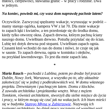
miłości, cierpliwości, stawiania granic – w pracy i rodzinie. Dwa
w jednym.
Na koniec, powiedz mi, czy wasz dom naprawdę pachnie latem?
Oczywiście. Zazwyczaj spędzamy wakacje, wyruszając w podróż –
mamy starego ogórka, kampera VW z lat 70. Dla mnie wakacje
to zapach łąki i kwiatów, a ten przedostaje się do środka domu,
kiedy tylko otworzę okna. Zapach drewna, którym pachną ściany
naszego domu. Uwielbiam drewno. Potrafię przytulać się do ścian.
Lubię też dotyk drewna pod stopami. Uwielbiam zapach ognia.
Czasami ktoś wchodzi do nas do domu i mówi, że czuje się jak
w saunie. To zapach drewna, ognia w kominku i olejków,
na przykład lawendowego. To jest dla mnie zapach lata.
*
Maria Rauch –
pochodzi z Lublina, potem po drodze był jeszcze
Dublin, Nowy Jork, Warszawa, a wszystko po to, aby aktualnie
zakotwiczyć się w jednej z podkrakowskich wsi. W domu własnego
projektu. Drewnianym i pachnącym latem. Domu z klocków.
Z zawodu architektka i projektantka wnętrz. Wraz z mężem
Tomkiem, również architektem, stworzyli dla siebie miejsce do życia
i pracy, w którym mogą się czuć jak na wakacjach. Ich biuro mieści
się w budynku
Starego Młyna w Zabierzowie
. Nazywają ich
joginami architektury, bo dzień pracy zaczynają od wspólnej sesji