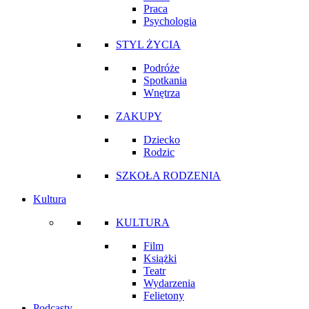
Praca
Psychologia
STYL ŻYCIA
Podróże
Spotkania
Wnętrza
ZAKUPY
Dziecko
Rodzic
SZKOŁA RODZENIA
Kultura
KULTURA
Film
Książki
Teatr
Wydarzenia
Felietony
Podcasty