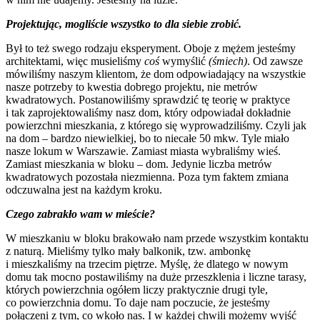
Projektując, mogliście wszystko to dla siebie zrobić.
Był to też swego rodzaju eksperyment. Oboje z mężem jesteśmy
architektami, więc musieliśmy
coś
wymyślić
(śmiech)
. Od zawsze
mówiliśmy naszym klientom, że dom odpowiadający na wszystkie
nasze potrzeby to kwestia dobrego projektu, nie metrów
kwadratowych. Postanowiliśmy sprawdzić tę teorię w praktyce
i tak zaprojektowaliśmy nasz dom, który odpowiadał dokładnie
powierzchni mieszkania, z którego się wyprowadziliśmy. Czyli jak
na dom – bardzo niewielkiej, bo to niecałe 50 mkw. Tyle miało
nasze lokum w Warszawie. Zamiast miasta wybraliśmy wieś.
Zamiast mieszkania w bloku – dom. Jedynie liczba metrów
kwadratowych pozostała niezmienna. Poza tym faktem zmiana
odczuwalna jest na każdym kroku.
Czego zabrakło wam w mieście?
W mieszkaniu w bloku brakowało nam przede wszystkim kontaktu
z naturą. Mieliśmy tylko mały balkonik, tzw. ambonkę
i mieszkaliśmy na trzecim piętrze. Myślę, że dlatego w nowym
domu tak mocno postawiliśmy na duże przeszklenia i liczne tarasy,
których powierzchnia ogółem liczy praktycznie drugi tyle,
co powierzchnia domu. To daje nam poczucie, że jesteśmy
połączeni z tym, co wkoło nas. I w każdej chwili możemy wyjść