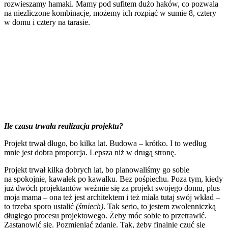
rozwieszamy hamaki. Mamy pod sufitem dużo haków, co pozwala
na niezliczone kombinacje, możemy ich rozpiąć w sumie 8, cztery
w domu i cztery na tarasie.
Ile czasu trwała realizacja projektu?
Projekt trwał długo, bo kilka lat. Budowa – krótko. I to według
mnie jest dobra proporcja. Lepsza niż w drugą stronę.
Projekt trwał kilka dobrych lat, bo planowaliśmy go sobie
na spokojnie, kawałek po kawałku. Bez pośpiechu. Poza tym, kiedy
już dwóch projektantów weźmie się za projekt swojego domu, plus
moja mama – ona też jest architektem i też miała tutaj swój wkład –
to trzeba sporo ustalić
(śmiech)
. Tak serio, to jestem zwolenniczką
długiego procesu projektowego. Żeby móc sobie to przetrawić.
Zastanowić się. Pozmieniać zdanie. Tak, żeby finalnie czuć się