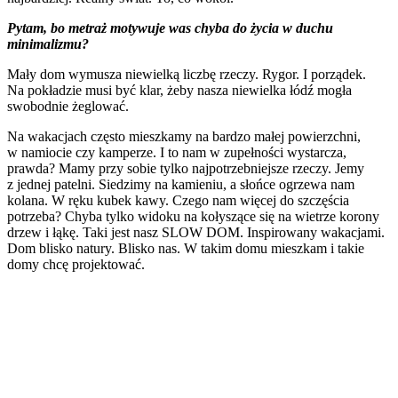
Pytam, bo metraż motywuje was chyba do życia w duchu
minimalizmu?
Mały dom wymusza niewielką liczbę rzeczy. Rygor. I porządek.
Na pokładzie musi być klar, żeby nasza niewielka łódź mogła
swobodnie żeglować.
Na wakacjach często mieszkamy na bardzo małej powierzchni,
w namiocie czy kamperze. I to nam w zupełności wystarcza,
prawda? Mamy przy sobie tylko najpotrzebniejsze rzeczy. Jemy
z jednej patelni. Siedzimy na kamieniu, a słońce ogrzewa nam
kolana. W ręku kubek kawy. Czego nam więcej do szczęścia
potrzeba? Chyba tylko widoku na kołyszące się na wietrze korony
drzew i łąkę. Taki jest nasz SLOW DOM. Inspirowany wakacjami.
Dom blisko natury. Blisko nas. W takim domu mieszkam i takie
domy chcę projektować.