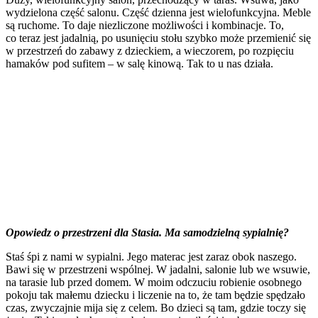
wydzielona część salonu. Część dzienna jest wielofunkcyjna. Meble
są ruchome. To daje niezliczone możliwości i kombinacje. To,
co teraz jest jadalnią, po usunięciu stołu szybko może przemienić się
w przestrzeń do zabawy z dzieckiem, a wieczorem, po rozpięciu
hamaków pod sufitem – w salę kinową. Tak to u nas działa.
Opowiedz o przestrzeni dla Stasia. Ma samodzielną sypialnię?
Staś śpi z nami w sypialni. Jego materac jest zaraz obok naszego.
Bawi się w przestrzeni wspólnej. W jadalni, salonie lub we wsuwie,
na tarasie lub przed domem. W moim odczuciu robienie osobnego
pokoju tak małemu dziecku i liczenie na to, że tam będzie spędzało
czas, zwyczajnie mija się z celem. Bo dzieci są tam, gdzie toczy się