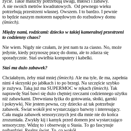
życie. Takie maluchy potrzebują uwagi, miłości i zabawy.
A nie swoich metrów kwadratowych.
Od pewnego wieku
potrzebują przestrzeni własnej. Owszem. I to bardzo. I pewnie
to będzie naszym motorem napędowym do rozbudowy domu
(śmiech)
.
Między nami, rodzicami: dziecko w takiej kameralnej przestrzeni
to codzienny chaos?
Nie wiem. Nigdy nie czułam, że jest nam tu za ciasno. No, może
jedynie, kiedy przynoszę pracę do domu, ale to zdarza się
sporadycznie. Staś uwielbia komputery i kabelki.
Staś ma dużo zabawek?
Chciałabym, żeby miał mniej
(śmiech)
. Ale ma tyle, ile ma, zapełnia
nimi 4 skrzynki po jabłkach i to po brzegi. Na szczęście szybko
je zużywa. Taką już ma SUPERMOC w rękach
(śmiech)
. Tak
naprawdę Staś bawi się dużo chętniej rzeczami codziennego użytku
niż zabawkami. Drewniana łyżka do gotowania, słoiki, garnki
i pokrywki. Nie jestem pewna, czy dziecko aż tak potrzebuje
zabawek. Świat wokół jest wystarczająco barwny i interesujący.
Cała magia zabawek sensorycznych jest dla mnie nie do końca
zrozumiała. Zwykły kij i kamyk przed domem jest wystarczająco
sensoryczny. Widzę to i obserwuję u Stasia. To go fascynuje
najbardziej. Realny świat. To, co wokół.