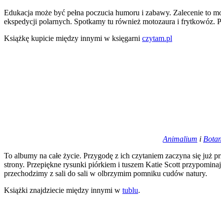
Edukacja może być pełna poczucia humoru i zabawy. Zalecenie to mo
ekspedycji polarnych. Spotkamy tu również motozaura i frytkowóz. P
Książkę kupicie między innymi w księgarni
czytam.pl
Animalium
i
Bota
To albumy na całe życie. Przygodę z ich czytaniem zaczyna się już pr
strony. Przepiękne rysunki piórkiem i tuszem Katie Scott przypomina
przechodzimy z sali do sali w olbrzymim pomniku cudów natury.
Książki znajdziecie między innymi w
tublu
.