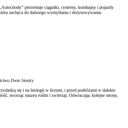
utochody” prezentuje ciągniki, cysterny, kombajny i pojazdy
 która zachęca do dalszego wymyślania i dorysowywania.
nictwo Dwie Siostry
rzydadzą się i na biologii w liceum, i przed podróżami w dalekie
ość, tworząc muzea roślin i zwierząt. Odwracając kolejne strony,