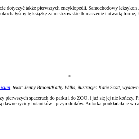
że dotyczyć także pierwszych encyklopedii. Samochodowy leksykon „A
okochałyśmy tę książkę za mistrzowskie tłumaczenie i otwartą formę,
*
nicum
, tekst: Jenny Broom/Kathy Willis, ilustracje: Katie Scott, wydaw
zy pierwszych spacerach do parku i do ZOO, i już się jej nie kończy. P
ją dawne ryciny botaników i przyrodników. Autorka poukładała je w cał