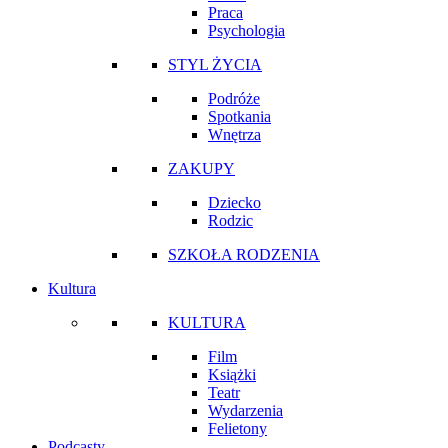
Praca
Psychologia
STYL ŻYCIA
Podróże
Spotkania
Wnętrza
ZAKUPY
Dziecko
Rodzic
SZKOŁA RODZENIA
Kultura
KULTURA
Film
Książki
Teatr
Wydarzenia
Felietony
Podcasty