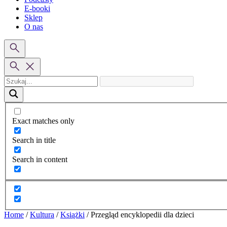
E-booki
Sklep
O nas
Exact matches only
Search in title
Search in content
Home
/
Kultura
/
Książki
/
Przegląd encyklopedii dla dzieci