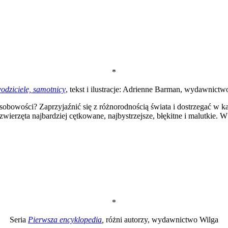
*
dziciele, samotnicy
, tekst i ilustracje: Adrienne Barman, wydawnictw
obowości? Zaprzyjaźnić się z różnorodnością świata i dostrzegać w ka
wierzęta najbardziej cętkowane, najbystrzejsze, błękitne i malutkie.
*
Seria
Pierwsza encyklopedia
,
różni autorzy, wydawnictwo Wilga