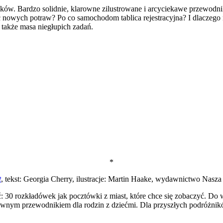
zków. Bardzo solidnie, klarowne zilustrowane i arcyciekawe przewodni
nowych potraw? Po co samochodom tablica rejestracyjna? I dlaczego 
także masa niegłupich zadań.
*
t
, tekst: Georgia Cherry, ilustracje: Martin Haake, wydawnictwo Nasza
30 rozkładówek jak pocztówki z miast, które chce się zobaczyć. Do w
wnym przewodnikiem dla rodzin z dziećmi. Dla przyszłych podróżników