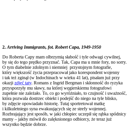
2.
Arriving Immigrants, fot. Robert Capa, 1949-1950
Do Roberta Capy mam olbrzymią słabość i tyle odwagi cywilnej,
by się do tego prędko przyznać. Tak, Capa ma u mnie fory, no sorry.
O tym diabelnie zdolnym i niemniej przystojnym fotografie,
który większość życia przepracował jako korespondent wojenny
i tak też zginął (w Indochinach w wieku 41 lat), pisałam już przy
okazji
zdjęć taty
. Romans z Ingrid Bergman i skłonność do ryzyka
przysporzyły mu sławy, na której węgierskiemu fotografowi
zupełnie nie zależało. To, co go wyróżniało, to czujność i uważność,
która pozwala dostrzec obiekt i podejść do niego na tyle blisko,
by zdjęcie opowiadało historię. Tutaj sportretował matkę
i kilkuletniego syna ewakuujących się ze strefy wojennej.
Rozbrajający jest sposób, w jaki chłopiec uczepił się rąbka spódnicy
mamy – jakby mówił do zalęknionego odbiorcy, że teraz już
wszystko będzie dobrze.