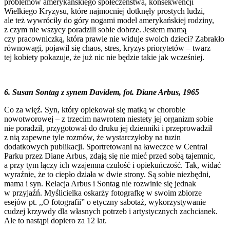
problemów amerykańskiego społeczeństwa, konsekwencji
Wielkiego Kryzysu, które najmocniej dotknęły prostych ludzi,
ale też wywróciły do góry nogami model amerykańskiej rodziny,
z czym nie wszycy poradzili sobie dobrze. Jestem mamą
czy pracowniczką, która prawie nie widuje swoich dzieci? Zabrakło
równowagi, pojawił się chaos, stres, kryzys priorytetów – twarz
tej kobiety pokazuje, że już nic nie będzie takie jak wcześniej.
6. Susan Sontag z synem Davidem, fot. Diane Arbus, 1965
Co za więź. Syn, który opiekował się matką w chorobie
nowotworowej – z trzecim nawrotem niestety jej organizm sobie
nie poradził, przygotował do druku jej dzienniki i przeprowadził
z nią zapewne tyle rozmów, że wystarczyłoby na tuzin
dodatkowych publikacji. Sportretowani na ławeczce w Central
Parku przez Diane Arbus, zdają się nie mieć przed sobą tajemnic,
a przy tym łączy ich wzajemna czułość i opiekuńczość. Tak, widać
wyraźnie, że to ciepło działa w dwie strony. Są sobie niezbędni,
mama i syn. Relacja Arbus i Sontag nie rozwinie się jednak
w przyjaźń. Myślicielka oskarży fotografkę w swoim zbiorze
esejów pt. ,,O fotografii” o etyczny sabotaż, wykorzystywanie
cudzej krzywdy dla własnych potrzeb i artystycznych zachcianek.
Ale to nastąpi dopiero za 12 lat.