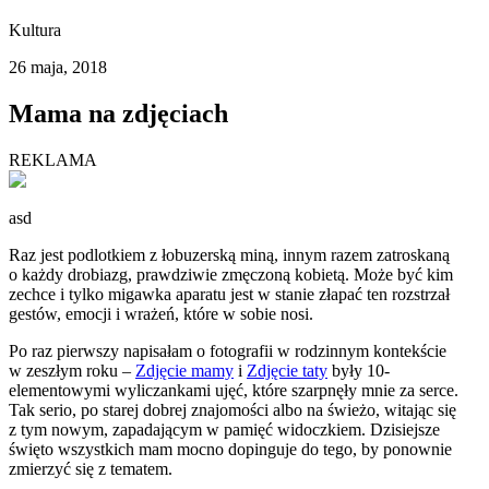
Kultura
26 maja, 2018
Mama na zdjęciach
REKLAMA
asd
Raz jest podlotkiem z łobuzerską miną, innym razem zatroskaną
o każdy drobiazg, prawdziwie zmęczoną kobietą. Może być kim
zechce i tylko migawka aparatu jest w stanie złapać ten rozstrzał
gestów, emocji i wrażeń, które w sobie nosi.
Po raz pierwszy napisałam o fotografii w rodzinnym kontekście
w zeszłym roku –
Zdjęcie mamy
i
Zdjęcie taty
były 10-
elementowymi wyliczankami ujęć, które szarpnęły mnie za serce.
Tak serio, po starej dobrej znajomości albo na świeżo, witając się
z tym nowym, zapadającym w pamięć widoczkiem. Dzisiejsze
święto wszystkich mam mocno dopinguje do tego, by ponownie
zmierzyć się z tematem.