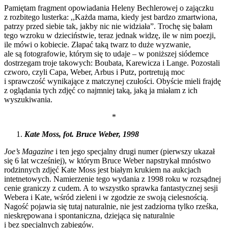
Pamiętam fragment opowiadania Heleny Bechlerowej o zajączku
z rozbitego lusterka: ,,Każda mama, kiedy jest bardzo zmartwiona,
patrzy przed siebie tak, jakby nic nie widziała”. Trochę się bałam
tego wzroku w dzieciństwie, teraz jednak widzę, ile w nim poezji,
ile mówi o kobiecie. Złapać taką twarz to duże wyzwanie,
ale są fotografowie, którym się to udaje – w poniższej siódemce
dostrzegam troje takowych: Boubata, Karewicza i Lange. Pozostali
czworo, czyli Capa, Weber, Arbus i Putz, portretują moc
i sprawczość wynikające z matczynej czułości. Obyście mieli frajdę
z oglądania tych zdjęć co najmniej taką, jaką ja miałam z ich
wyszukiwania.
*
Kate Moss, fot. Bruce Weber, 1998
Joe’s Magazine
i ten jego specjalny drugi numer (pierwszy ukazał
się 6 lat wcześniej), w którym Bruce Weber napstrykał mnóstwo
rodzinnych zdjęć Kate Moss jest białym krukiem na aukcjach
intetnetowych. Namierzenie tego wydania z 1998 roku w rozsądnej
cenie graniczy z cudem. A to wszystko sprawka fantastycznej sesji
Webera i Kate, wśród zieleni i w zgodzie ze swoją cielesnością.
Nagość pojawia się tutaj naturalnie, nie jest zadziorna tylko rześka,
nieskrępowana i spontaniczna, dziejąca się naturalnie
i bez specjalnych zabiegów.