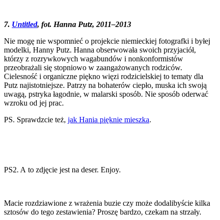
7.
Untitled
, fot. Hanna Putz, 2011–2013
Nie mogę nie wspomnieć o projekcie niemieckiej fotografki i byłej
modelki, Hanny Putz. Hanna obserwowała swoich przyjaciół,
którzy z rozrywkowych wagabundów i nonkonformistów
przeobrażali się stopniowo w zaangażowanych rodziców.
Cielesność i organiczne piękno więzi rodzicielskiej to tematy dla
Putz najistotniejsze. Patrzy na bohaterów ciepło, muska ich swoją
uwagą, pstryka łagodnie, w malarski sposób. Nie sposób oderwać
wzroku od jej prac.
PS. Sprawdzcie też,
jak Hania pięknie mieszka
.
PS2. A to zdjęcie jest na deser. Enjoy.
Macie rozdziawione z wrażenia buzie czy może dodalibyście kilka
sztosów do tego zestawienia? Proszę bardzo, czekam na strzały.