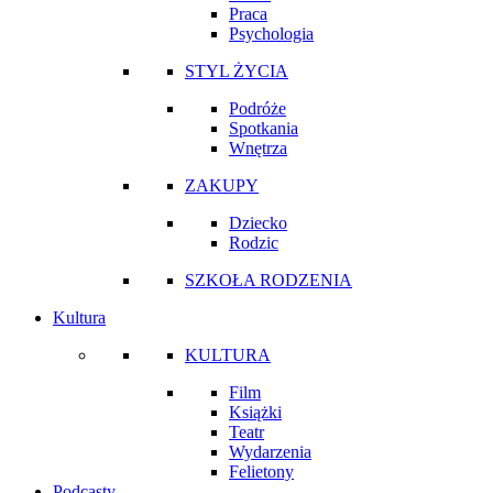
Praca
Psychologia
STYL ŻYCIA
Podróże
Spotkania
Wnętrza
ZAKUPY
Dziecko
Rodzic
SZKOŁA RODZENIA
Kultura
KULTURA
Film
Książki
Teatr
Wydarzenia
Felietony
Podcasty