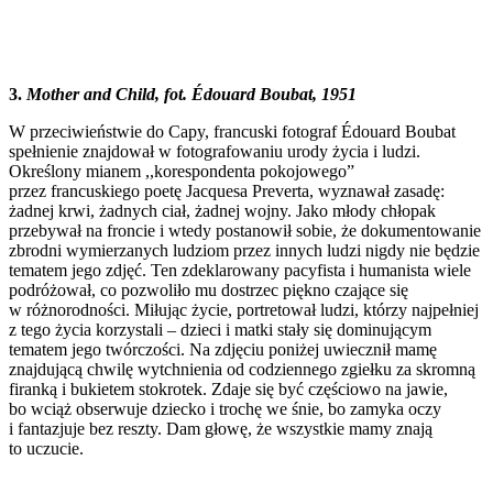
3.
Mother and Child, fot. Édouard Boubat, 1951
W przeciwieństwie do Capy, francuski fotograf Édouard Boubat
spełnienie znajdował w fotografowaniu urody życia i ludzi.
Określony mianem ,,korespondenta pokojowego”
przez francuskiego poetę Jacquesa Preverta, wyznawał zasadę:
żadnej krwi, żadnych ciał, żadnej wojny. Jako młody chłopak
przebywał na froncie i wtedy postanowił sobie, że dokumentowanie
zbrodni wymierzanych ludziom przez innych ludzi nigdy nie będzie
tematem jego zdjęć. Ten zdeklarowany pacyfista i humanista wiele
podróżował, co pozwoliło mu dostrzec piękno czające się
w różnorodności. Miłując życie, portretował ludzi, którzy najpełniej
z tego życia korzystali – dzieci i matki stały się dominującym
tematem jego twórczości. Na zdjęciu poniżej uwiecznił mamę
znajdującą chwilę wytchnienia od codziennego zgiełku za skromną
firanką i bukietem stokrotek. Zdaje się być częściowo na jawie,
bo wciąż obserwuje dziecko i trochę we śnie, bo zamyka oczy
i fantazjuje bez reszty. Dam głowę, że wszystkie mamy znają
to uczucie.