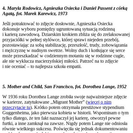
4.
Maryla Rodowicz, Agnieszka Osiecka i Daniel Passent z córką
Agatą, fot. Marek Karewicz, 1973
Jeśli potraktować to zdjęcie dosłownie, Agnieszka Osiecka
dokonuje wyboru pomiędzy ugruntowaną sytuacją rodzinną
i karierą zawodową. Dziarskim krokiem zbliża się do zrelaksowanej
przyjaciółki w pełnej stylówce, której sprawi niejeden przebój,
pozostawiając za sobą stabilizację, przeszłość, trudy, zobowiązania
i mężczyznę w nudnym swetrze. Wolny duch i kotłujące się serce
może przeszkadzać w codziennym motaniu się w rodzinne cugle,
ale nie wyklucza macierzyńskiej miłości. Patrzeć na to zdjęcie
i nie oceniać – to najlepsza szkoła empatii.
5. Mother and Child, San Francisco, fot. Dorothea Lange, 1952
W 1936 roku Dorothea Lange zrobiła swoje najważniejsze zdjęcie
w karierze, zatytułowane ,,Migrant Mother” (
więcej o nim
przeczytacie tu
). Krótko potem otrzymała prestiżowe stypendium
Guggenheima, jako pierwsza kobieta w historii. Wspominam o tym
tylko dlatego, że ten fakt naznaczył jej karierę, otworzył pewne
furtki, a inne zamknął na zawsze. Nigdy potem Lange nie odniosła
równie wielkiego sukcesu. Poświęciła się jednak dokumentowaniu