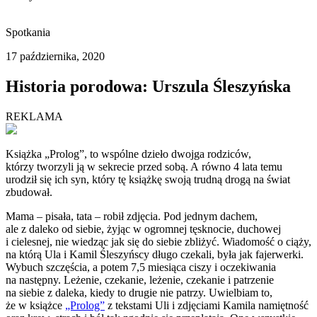
Spotkania
17 października, 2020
Historia porodowa: Urszula Śleszyńska
REKLAMA
Książka „Prolog”, to wspólne dzieło dwojga rodziców,
którzy tworzyli ją w sekrecie przed sobą. A równo 4 lata temu
urodził się ich syn, który tę książkę swoją trudną drogą na świat
zbudował.
Mama – pisała, tata – robił zdjęcia. Pod jednym dachem,
ale z daleko od siebie, żyjąc w ogromnej tęsknocie, duchowej
i cielesnej, nie wiedząc jak się do siebie zbliżyć. Wiadomość o ciąży,
na którą Ula i Kamil Śleszyńscy długo czekali, była jak fajerwerki.
Wybuch szczęścia, a potem 7,5 miesiąca ciszy i oczekiwania
na następny. Leżenie, czekanie, leżenie, czekanie i patrzenie
na siebie z daleka, kiedy to drugie nie patrzy. Uwielbiam to,
że w książce
„Prolog”
z tekstami Uli i zdjęciami Kamila namiętność