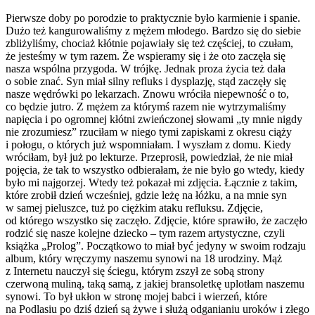
Pierwsze doby po porodzie to praktycznie było karmienie i spanie.
Dużo też kangurowaliśmy z mężem młodego. Bardzo się do siebie
zbliżyliśmy, chociaż kłótnie pojawiały się też częściej, to czułam,
że jesteśmy w tym razem. Że wspieramy się i że oto zaczęła się
nasza wspólna przygoda. W trójkę. Jednak proza życia też dała
o sobie znać. Syn miał silny refluks i dysplazję, stąd zaczęły się
nasze wędrówki po lekarzach. Znowu wróciła niepewność o to,
co będzie jutro. Z mężem za którymś razem nie wytrzymaliśmy
napięcia i po ogromnej kłótni zwieńczonej słowami „ty mnie nigdy
nie zrozumiesz” rzuciłam w niego tymi zapiskami z okresu ciąży
i połogu, o których już wspomniałam. I wyszłam z domu. Kiedy
wróciłam, był już po lekturze. Przeprosił, powiedział, że nie miał
pojęcia, że tak to wszystko odbierałam, że nie było go wtedy, kiedy
było mi najgorzej. Wtedy też pokazał mi zdjęcia. Łącznie z takim,
które zrobił dzień wcześniej, gdzie leżę na łóżku, a na mnie syn
w samej pieluszce, tuż po ciężkim ataku refluksu. Zdjęcie,
od którego wszystko się zaczęło. Zdjęcie, które sprawiło, że zaczęło
rodzić się nasze kolejne dziecko – tym razem artystyczne, czyli
książka „Prolog”. Początkowo to miał być jedyny w swoim rodzaju
album, który wręczymy naszemu synowi na 18 urodziny. Mąż
z Internetu nauczył się ściegu, którym zszył ze sobą strony
czerwoną muliną, taką samą, z jakiej bransoletkę uplotłam naszemu
synowi. To był ukłon w stronę mojej babci i wierzeń, które
na Podlasiu po dziś dzień są żywe i służą odganianiu uroków i złego