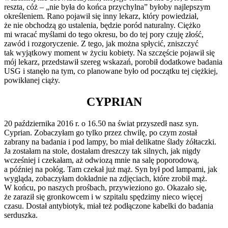
reszta, cóż – „nie była do końca przychylna” byłoby najlepszym
określeniem. Rano pojawił się inny lekarz, który powiedział,
że nie obchodzą go ustalenia, będzie poród naturalny. Ciężko
mi wracać myślami do tego okresu, bo do tej pory czuję złość,
zawód i rozgoryczenie. Z tego, jak można spłycić, zniszczyć
tak wyjątkowy moment w życiu kobiety. Na szczęście pojawił się
mój lekarz, przedstawił szereg wskazań, porobił dodatkowe badania
USG i stanęło na tym, co planowane było od początku tej ciężkiej,
powikłanej ciąży.
CYPRIAN
20 października 2016 r. o 16.50 na świat przyszedł nasz syn.
Cyprian. Zobaczyłam go tylko przez chwilę, po czym został
zabrany na badania i pod lampy, bo miał delikatne ślady żółtaczki.
Ja zostałam na stole, dostałam dreszczy tak silnych, jak nigdy
wcześniej i czekałam, aż odwiozą mnie na salę poporodową,
a później na połóg. Tam czekał już mąż. Syn był pod lampami, jak
wygląda, zobaczyłam dokładnie na zdjęciach, które zrobił mąż.
W końcu, po naszych prośbach, przywieziono go. Okazało się,
że zaraził się gronkowcem i w szpitalu spędzimy nieco więcej
czasu. Dostał antybiotyk, miał też podłączone kabelki do badania
serduszka.