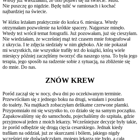
Wtedy już wiedziałam, że ono pojawi się na świecie. Musi.
Nie puszczę go nigdzie. Będę tulić w ramionach i kochać
najbardziej na świecie.
W łóżku leżałam praktycznie do końca 6. miesiąca. Wtedy
otrzymałam pozwolenie na krótkie spacery. Najgorsze minęło.
Wtedy też wrócił temat fotografii. Już pozowałam, już się cieszyłam.
Nie wiedziałam, że wcześniej mąż też czasem mnie fotografował
z ukrycia. I te zdjęcia siedziały w nim głęboko. Ale nie pokazał
mi wszystkich, nie wszystkie trafiły też do książki, którą wiele
miesięcy później zaczęliśmy tworzyć dla naszego syna. To była jego
terapia, jego sposób na radzenie sobie z sytuacją, na zbliżenie się
do mnie. Do nas.
ZNÓW KREW
Poród zaczął się w nocy, dwa dni po oczekiwanym terminie.
Przewróciłam się z jednego boku na drugi, wstałam i poszłam
do toalety. Na majtkach zobaczyłam delikatne czerwone plamki.
Przypomniało mi się wszystko to, co działo się na samym początku.
Zapakowaliśmy się do samochodu, pojechaliśmy do szpitala, gdzie
przyjmował jeden z moich lekarzy. Wcześniejsze decyzje były takie,
że poród odbędzie się drogą cięcia cesarskiego. Jednak kiedy
trafiłam na oddział, już ze skurczami i bólem, jakiego nigdy
wcześniej nie doświadczyłam, mojego lekarza nie było, a cała