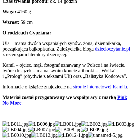
Czas trwania porodu:
ok. 14 godzin
Waga:
4160 g
Wzrost:
59 cm
O rodzicach Cypriana:
Ula – mama dwóch wspaniałych synów, żona, dziennikarka,
początkująca bajkopisarka. Założycielka bloga
dziecioczytanie.pl
z recenzjami literatury dziecięcej.
Kamil – ojciec, mąż, fotograf uznawany w Polsce i na świecie,
twórca książek – ma na swoim koncie artbooki – „Wolka”
i „Prolog” (obydwie z tekstami Uli) oraz „Balistyka Końcowa”.
Informacje o książce znajdziecie na
stronie internetowej Kamila
.
Materiał został przygotowany we współpracy z marką
Pink
No More
.