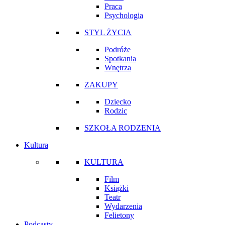
Praca
Psychologia
STYL ŻYCIA
Podróże
Spotkania
Wnętrza
ZAKUPY
Dziecko
Rodzic
SZKOŁA RODZENIA
Kultura
KULTURA
Film
Książki
Teatr
Wydarzenia
Felietony
Podcasty