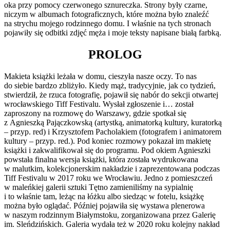
oka przy pomocy czerwonego sznureczka. Strony były czarne,
niczym w albumach fotograficznych, które można było znaleźć
na strychu mojego rodzinnego domu. I właśnie na tych stronach
pojawiły się odbitki zdjęć męża i moje teksty napisane białą farbką.
PROLOG
Makieta książki leżała w domu, cieszyła nasze oczy. To nas
do siebie bardzo zbliżyło. Kiedy mąż, tradycyjnie, jak co tydzień,
stwierdził, że rzuca fotografię, pojawił się nabór do sekcji otwartej
wrocławskiego Tiff Festivalu. Wysłał zgłoszenie i… został
zaproszony na rozmowę do Warszawy, gdzie spotkał się
z Agnieszką Pajączkowską (artystką, animatorką kultury, kuratorką
– przyp. red) i Krzysztofem Pacholakiem (fotografem i animatorem
kultury – przyp. red.). Pod koniec rozmowy pokazał im makietę
książki i zakwalifikował się do programu. Pod okiem Agnieszki
powstała finalna wersja książki, która została wydrukowana
w malutkim, kolekcjonerskim nakładzie i zaprezentowana podczas
Tiff Festivalu w 2017 roku we Wrocławiu. Jedno z pomieszczeń
w maleńkiej galerii sztuki Tętno zamieniliśmy na sypialnię
i to właśnie tam, leżąc na łóżku albo siedząc w fotelu, książkę
można było oglądać. Później pojawiła się wystawa plenerowa
w naszym rodzinnym Białymstoku, zorganizowana przez Galerię
im. Sleńdzińskich. Galeria wydała też w 2020 roku kolejny nakład