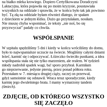
na białko mleka krowiego. Dopiero Certyfikowana Doradczyni
Laktacyjna, która pojawiła się po moim kryzysie, poustawiała
wszystkich na oddziale i sprawiła, że w końcu było tak jak powinno
być. Tą złą na oddziale byłam również dlatego, że spałam
z dzieckiem w jednym łóżku. Dużo go przytulałam, nosiłam.
Nie muszę chyba wspominać, że teksty „nie noś, bo się
przyzwyczai” padały co chwila.
WSPÓŁSPANIE
W szpitalu spędziliśmy 5 dni i kiedy w końcu wróciliśmy do domu,
było to najwspanialsze uczucie na świecie. Mogliśmy całymi dniami
leżeć, karmić się i odpoczywać. Łóżeczko świeciło pustkami, a idea
współspania stała się nie tylko marzeniem, ale realem. W tydzień
młody nadrobił spadek wagi, ba! sporo przybrał. Karmiłam
go nieprzerwanie, jedynie piersią, przez ponad półtora roku.
Przestałam w 7. miesiącu drugiej ciąży, raczej on przerwał,
gdyż samoistnie się odstawił. Wraca teraz sporadycznie, kiedy
karmię jego dwuletniego brata. I mamy wymarzony tandem
(śmiech)
.
ZDJĘCIE, OD KTÓREGO WSZYSTKO
SIĘ ZACZĘŁO