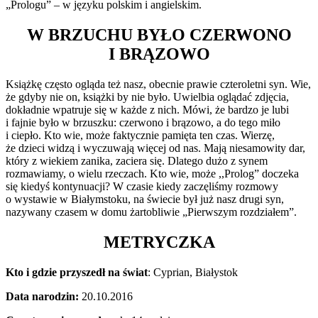
„Prologu” – w języku polskim i angielskim.
W BRZUCHU BYŁO CZERWONO
I BRĄZOWO
Książkę często ogląda też nasz, obecnie prawie czteroletni syn. Wie,
że gdyby nie on, książki by nie było. Uwielbia oglądać zdjęcia,
dokładnie wpatruje się w każde z nich. Mówi, że bardzo je lubi
i fajnie było w brzuszku: czerwono i brązowo, a do tego miło
i ciepło. Kto wie, może faktycznie pamięta ten czas. Wierzę,
że dzieci widzą i wyczuwają więcej od nas. Mają niesamowity dar,
który z wiekiem zanika, zaciera się. Dlatego dużo z synem
rozmawiamy, o wielu rzeczach. Kto wie, może ,,Prolog” doczeka
się kiedyś kontynuacji? W czasie kiedy zaczęliśmy rozmowy
o wystawie w Białymstoku, na świecie był już nasz drugi syn,
nazywany czasem w domu żartobliwie „Pierwszym rozdziałem”.
METRYCZKA
Kto i gdzie przyszedł na świat
: Cyprian, Białystok
Data narodzin:
20.10.2016