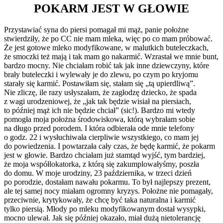
POKARM JEST W GŁOWIE
Przystawiać syna do piersi pomagał mi mąż, panie położne
stwierdziły, że po CC nie mam mleka, więc po co mam próbować.
Że jest gotowe mleko modyfikowane, w malutkich buteleczkach,
że smoczki też mają i tak mam go nakarmić. Wzrastał we mnie bunt,
bardzo mocny. Nie chciałam robić tak jak inne dziewczyny, które
brały buteleczki i wylewały je do zlewu, po czym po kryjomu
starały się karmić. Postawiłam się, stałam się „tą upierdliwą”.
Nie zliczę, ile razy usłyszałam, że zagłodzę dziecko, że spada
z wagi urodzeniowej, że „jak tak będzie wisiał na piersiach,
to później mąż ich nie będzie chciał” (sic!). Bardzo mi wtedy
pomogła moja położna środowiskowa, którą wybrałam sobie
na długo przed porodem. I która odbierała ode mnie telefony
o godz. 22 i wysłuchiwała cierpliwie wszystkiego, co mam jej
do powiedzenia. I powtarzała cały czas, że będę karmić, że pokarm
jest w głowie. Bardzo chciałam już stamtąd wyjść, tym bardziej,
że moja współlokatorka, z którą się zakumplowałyśmy, poszła
do domu. W moje urodziny, 23 października, w trzeci dzień
po porodzie, dostałam nawału pokarmu. To był najlepszy prezent,
ale tej samej nocy miałam ogromny kryzys. Położne nie pomagały,
przeciwnie, krytykowały, że chcę być taka naturalna i karmić
tylko piersią. Młody po mleku modyfikowanym dostał wysypki,
mocno ulewał. Jak się później okazało, miał dużą nietolerancję