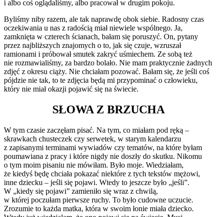
i albo coś oglądaliśmy, albo pracował w drugim pokoju.
Byliśmy niby razem, ale tak naprawdę obok siebie. Radosny czas
oczekiwania u nas z radością miał niewiele wspólnego. Ja,
zamknięta w czterech ścianach, bałam się poruszyć. On, pytany
przez najbliższych znajomych o to, jak się czuje, wzruszał
ramionami i próbował smutek zakryć uśmiechem. Ze sobą też
nie rozmawialiśmy, za bardzo bolało. Nie mam praktycznie żadnych
zdjęć z okresu ciąży. Nie chciałam pozować. Bałam się, że jeśli coś
pójdzie nie tak, to te zdjęcia będą mi przypominać o człowieku,
który nie miał okazji pojawić się na świecie.
SŁOWA Z BRZUCHA
W tym czasie zaczęłam pisać. Na tym, co miałam pod ręką –
skrawkach chusteczek czy serwetek, w starym kalendarzu
z zapisanymi terminami wywiadów czy tematów, na które byłam
poumawiana z pracy i które nigdy nie doszły do skutku. Nikomu
o tym moim pisaniu nie mówiłam. Było moje. Wiedziałam,
że kiedyś będę chciała pokazać niektóre z tych tekstów mężowi,
inne dziecku – jeśli się pojawi. Wtedy to jeszcze było „jeśli”.
W „kiedy się pojawi” zamieniło się wraz z chwilą,
w której poczułam pierwsze ruchy. To było cudowne uczucie.
Zrozumie to każda matka, która w swoim łonie miała dziecko.