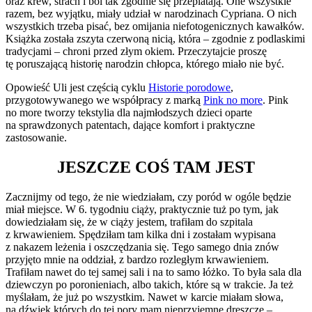
oraz krew, strach i ból tak zgodnie się przeplatają. One wszystkie
razem, bez wyjątku, miały udział w narodzinach Cypriana. O nich
wszystkich trzeba pisać, bez omijania niefotogenicznych kawałków.
Książka została zszyta czerwoną nicią, która – zgodnie z podlaskimi
tradycjami – chroni przed złym okiem. Przeczytajcie proszę
tę poruszającą historię narodzin chłopca, którego miało nie być.
Opowieść Uli jest częścią cyklu
Historie porodowe
,
przygotowywanego we współpracy z marką
Pink no more
. Pink
no more tworzy tekstylia dla najmłodszych dzieci oparte
na sprawdzonych patentach, dające komfort i praktyczne
zastosowanie.
JESZCZE COŚ TAM JEST
Zacznijmy od tego, że nie wiedziałam, czy poród w ogóle będzie
miał miejsce. W 6. tygodniu ciąży, praktycznie tuż po tym, jak
dowiedziałam się, że w ciąży jestem, trafiłam do szpitala
z krwawieniem. Spędziłam tam kilka dni i zostałam wypisana
z nakazem leżenia i oszczędzania się. Tego samego dnia znów
przyjęto mnie na oddział, z bardzo rozległym krwawieniem.
Trafiłam nawet do tej samej sali i na to samo łóżko. To była sala dla
dziewczyn po poronieniach, albo takich, które są w trakcie. Ja też
myślałam, że już po wszystkim. Nawet w karcie miałam słowa,
na dźwięk których do tej pory mam nieprzyjemne dreszcze –