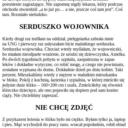
poronienie zagrażające. Nie zapomnę nigdy lekarza, który podczas
obchodu stwierdził: „a to już po… a nie, jeszcze coś tam jest”. Coś
tam. Brzmiało nieludzko.
SERDUSZKO WOJOWNIKA
Kiedy drugi raz trafiłam na oddział, pielęgniarka zabrała mnie
na USG i pierwszy raz usłyszałam bicie malutkiego serduszka.
Serduszka wojownika. Chociaż wtedy myślałam, że wojowniczki,
bo miałam nieodparte wrażenie, że urodzi się dziewczynka, Amelka.
Po dwóch tygodniach pobytu w szpitalu, zaopatrzona w zapas
leków i dokładne wytyczne, co robić mogę, a czego nie powinnam,
zostałam wypisana do domu. Dokładnie dzień po dniu kobiet. Taki
prezent. Mieszkaliśmy wtedy z mężem w malutkim mieszkanku
w bloku. Pokój z kuchnią, łazienka i sypialnia, w której mieściło się
jedynie duże łóżko – 160×200 cm i szafa. Zmieściłoby się również
łóżeczko dziecięce, ale ono pojawiło się dopiero pod sam koniec
ciąży. Nie chcieliśmy zapeszać.
NIE CHCĘ ZDJĘĆ
Z przykazem leżenia w łóżku było mi ciężko. Byłam tylko ja, laptop
i pies. Mąż wychodził do pracy rano, wracał popołudniu, robił obiad