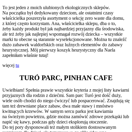
To jest jeden z moich ulubionych ekologicznych sklepów.
Na początku był dedykowany dzieciom, ale ostatnimi czasy
właścicielka poszerzyła asortyment o sekcję zero waste dla domu,
z której często korzystam. Ana, właścicielka sklepu, dba o to,
żeby każdy produkt był jak najbardziej przyjazny dla środowiska,
ale też żeby jak najlepiej wspomagał rozwój dziecka – wszystkie
marki tu obecne są starannie wyselekcjonowane. Można tu znaleźć
dużo zabawek waldorfskich oraz luźnych elementów do zabawy
heurystycznej. Mój pierwszy koszyk heurystyczny dla Naela
zapełniłam właśnie tutaj!
więcej
tu
TURÓ PARC, PINHAN CAFE
Uwielbiam! Spełnia prawie wszystkie kryteria z mojej listy kawiarni
przyjaznych dla rodzin z dziećmi. Sam parc Turó jest dość duży,
wiele osób chodzi do niego ćwiczyć lub pospacerować. Znajdują się
tam też drewniane place zabaw, dwa małe stawy i mnóstwo
kwitnących krzewów. W samym sercu parku jest kawiarnia
na świeżym powietrzu, gdzie można zamówić zdrowe przekąski lub
napić się kawy, podczas gdy dzieci eksplorują otoczenie.
Do tej pory dysponowali też małym stolikiem dostosowanym