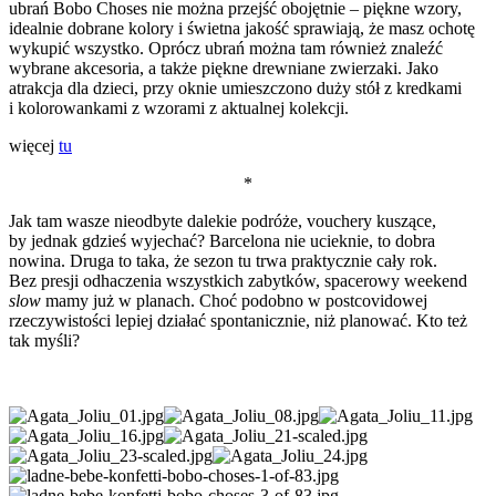
ubrań Bobo Choses nie można przejść obojętnie – piękne wzory,
idealnie dobrane kolory i świetna jakość sprawiają, że masz ochotę
wykupić wszystko.
Oprócz ubrań można tam również znaleźć
wybrane akcesoria, a także piękne drewniane zwierzaki. Jako
atrakcja dla dzieci, przy oknie umieszczono duży stół z kredkami
i kolorowankami z wzorami z aktualnej kolekcji.
więcej
tu
*
Jak tam wasze nieodbyte dalekie podróże, vouchery kuszące,
by jednak gdzieś wyjechać? Barcelona nie ucieknie, to dobra
nowina. Druga to taka, że sezon tu trwa praktycznie cały rok.
Bez presji odhaczenia wszystkich zabytków, spacerowy weekend
slow
mamy już w planach. Choć podobno w postcovidowej
rzeczywistości lepiej działać spontanicznie, niż planować. Kto też
tak myśli?