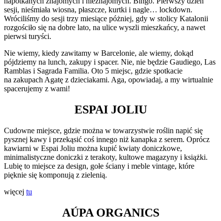
napotkanych znajomych i nieznajomych. Bingo. Pierwszy dzień
sesji, nieśmiała wiosna, płaszcze, kurtki i nagle… lockdown.
Wróciliśmy do sesji trzy miesiące póżniej, gdy w stolicy Katalonii
rozgościło się na dobre lato, na ulice wyszli mieszkańcy, a nawet
pierwsi turyści.
Nie wiemy, kiedy zawitamy w Barcelonie, ale wiemy, dokąd
pójdziemy na lunch, zakupy i spacer. Nie, nie będzie Gaudiego, Las
Ramblas i Sagrada Familia. Oto 5 miejsc, gdzie spotkacie
na zakupach Agatę z dzieciakami. Aga, opowiadaj, a my wirtualnie
spacerujemy z wami!
ESPAI JOLIU
Cudowne miejsce, gdzie można w towarzystwie roślin napić się
pysznej kawy i przekąsić coś innego niż kanapka z serem. Oprócz
kawiarni w Espai Joliu można kupić kwiaty doniczkowe,
minimalistyczne doniczki z terakoty, kultowe magazyny i książki.
Lubię to miejsce za design, gołe ściany i meble vintage, które
pięknie się komponują z zielenią.
więcej
tu
AÚPA ORGANICS