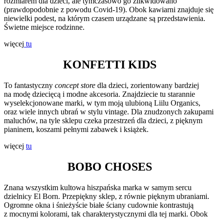
rozmiarem dla dzieci, ale tymczasowo go zlikwidowano
(prawdopodobnie z powodu Covid-19). Obok kawiarni znajduje się
niewielki podest, na którym czasem urządzane są przedstawienia.
Świetne miejsce rodzinne.
więcej
tu
KONFETTI KIDS
To fantastyczny
concept store
dla dzieci, zorientowany bardziej
na modę dziecięcą i modne akcesoria. Znajdziecie tu starannie
wyselekcjonowane marki, w tym moją ulubioną Liilu Organics,
oraz wiele innych ubrań w stylu vintage. Dla znudzonych zakupami
maluchów, na tyle sklepu czeka przestrzeń dla dzieci, z pięknym
pianinem, koszami pełnymi zabawek i książek.
więcej
tu
BOBO CHOSES
Znana wszystkim kultowa hiszpańska marka w samym sercu
dzielnicy El Born. Przepiękny sklep, z równie pięknym ubraniami.
Ogromne okna i śnieżyście białe ściany cudownie kontrastują
z mocnymi kolorami, tak charakterystycznymi dla tej marki. Obok