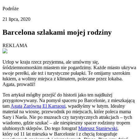
Podróże
21 lipca, 2020
Barcelona szlakami mojej rodziny
REKLAMA
Urlop w kraju rzecz przyjemna, ale umówmy się,
śródziemnomorskim miastem nie pogardzimy. Każde miasto ukrywa
swoje perełki, ale też i turystyczne pułapki. Te omijamy szerokim
łukiem, a wolimy miejsca z klimatem, polecane przez lokalsa.
Agata, prowadź!
Ten artykuł mógłby przejść do historii jako ten najdłużej
przygotowywany. Na pomysł spaceru po Barcelonie, z mieszkającą
tam
Agatą Zarówną El Karraoui
, wpadłyśmy w lutym. Idealny
materiał na wiosnę, przewodnik po miejscach, które poleca mama
Sary i Naela. Nie po muzeach czy turystycznych atrakcjach – tych
wiadomo, gdzie szukać – ale niespieszny spacer rodzinny tropem
ulubionych sklepów. Do tego fotograf
Mateusz Staniewski
,
który od 11 lat mieszka w Barcelonie i z chęcią fotografuje