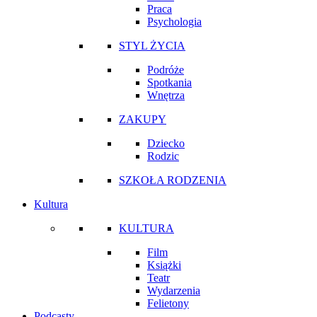
Praca
Psychologia
STYL ŻYCIA
Podróże
Spotkania
Wnętrza
ZAKUPY
Dziecko
Rodzic
SZKOŁA RODZENIA
Kultura
KULTURA
Film
Książki
Teatr
Wydarzenia
Felietony
Podcasty