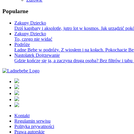
Popularne
Zakupy Dziecko
Dziś kapibary i aksolotle, jutro lot w kosmos. Jak urządzić pokó
Zakupy Dziecko
To, czego nie widać
Podróże
Ładne Bebe w podróży. Z wiosłem i na kołach. Pokochacie Be
Nastolatek Dojrzewanie
Gdzie kończę się ja, a zaczyna druga osoba? Bez filtrów i tabu
Kontakt
Regulamin serwisu
Polityka prywatności
Prawa autorskie