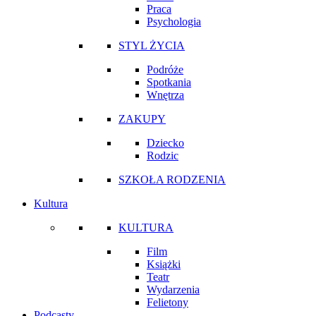
Praca
Psychologia
STYL ŻYCIA
Podróże
Spotkania
Wnętrza
ZAKUPY
Dziecko
Rodzic
SZKOŁA RODZENIA
Kultura
KULTURA
Film
Książki
Teatr
Wydarzenia
Felietony
Podcasty