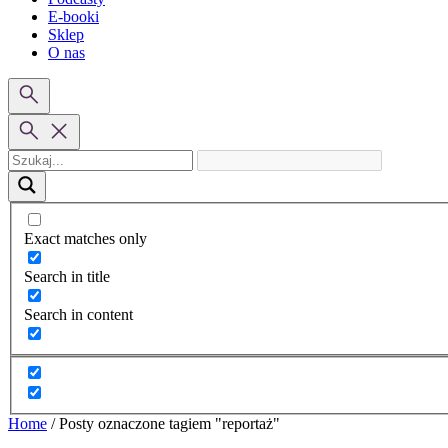
E-booki
Sklep
O nas
Exact matches only
Search in title
Search in content
Home
/
Posty oznaczone tagiem "reportaż"