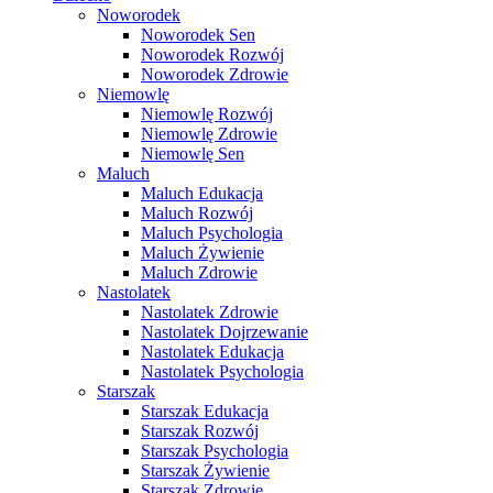
Noworodek
Noworodek Sen
Noworodek Rozwój
Noworodek Zdrowie
Niemowlę
Niemowlę Rozwój
Niemowlę Zdrowie
Niemowlę Sen
Maluch
Maluch Edukacja
Maluch Rozwój
Maluch Psychologia
Maluch Żywienie
Maluch Zdrowie
Nastolatek
Nastolatek Zdrowie
Nastolatek Dojrzewanie
Nastolatek Edukacja
Nastolatek Psychologia
Starszak
Starszak Edukacja
Starszak Rozwój
Starszak Psychologia
Starszak Żywienie
Starszak Zdrowie