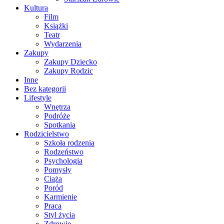
Kultura
Film
Książki
Teatr
Wydarzenia
Zakupy
Zakupy Dziecko
Zakupy Rodzic
Inne
Bez kategorii
Lifestyle
Wnętrza
Podróże
Spotkania
Rodzicielstwo
Szkoła rodzenia
Rodzeństwo
Psychologia
Pomysły
Ciąża
Poród
Karmienie
Praca
Styl życia
Zdrowie