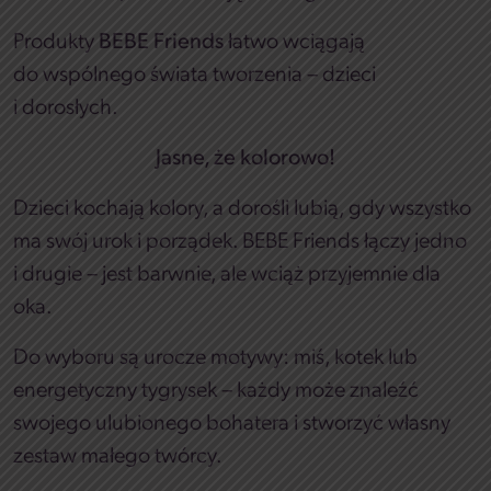
Produkty
BEBE Friends
łatwo wciągają
do wspólnego świata tworzenia – dzieci
i dorosłych.
Jasne, że kolorowo!
Dzieci kochają kolory, a dorośli lubią, gdy wszystko
ma swój urok i porządek. BEBE Friends łączy jedno
i drugie – jest barwnie, ale wciąż przyjemnie dla
oka.
Do wyboru są urocze motywy: miś, kotek lub
energetyczny tygrysek – każdy może znaleźć
swojego ulubionego bohatera i stworzyć własny
zestaw małego twórcy.