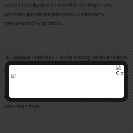
woda lub wilgotna ściereczka. Do tego uczy
podstaw języka angielskiego w naturalny,
niewymuszony sposób.
6. Tatuaże i naklejki – małe rzeczy, wielka radość
Czasem to właśnie drobiazgi wywołują największy
uśmiech. Naklejki, tatuaże i ozdoby BEBE Friends
są kolorowe, urocze i bezpieczne dla dzieci.
Idealne do zabawy, ozdabiania i tworzenia
własnego stylu.