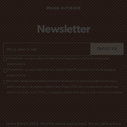
PRAWA AUTORSKIE
Newsletter
Oświadczam, że zapoznałam/em się z treścią Regulaminu oraz że akceptuję jego
postanowienia
Oświadczam, że zapoznałam/em się z treścią Polityki Prywatności oraz że akceptuję jej
postanowienia
Wyrażam zgodę na przesyłanie informacji handlowych za pomocą środków komunikacji
elektronicznej w rozumieniu ustawy z dnia 18 lipca 2002 roku o świadczenie usług drogą
elektroniczną (Dz.U.2017.1219 t.j.) na podany przeze mnie adres e-mail w formie newslettera
Ładne Bebe© 2024. Wszelkie prawa zastrzeżone. Stronę zabezpiecza