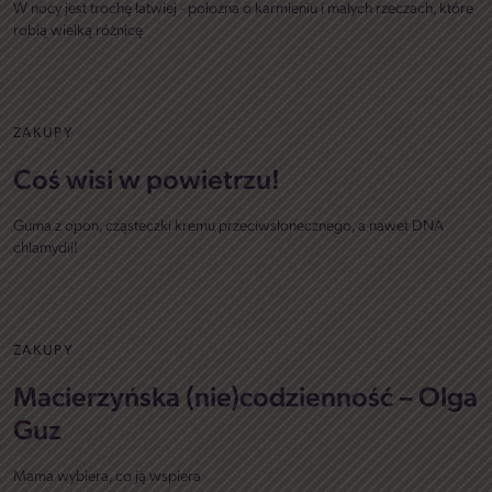
W nocy jest trochę łatwiej - położna o karmieniu i małych rzeczach, które
robią wielką różnicę
ZAKUPY
Coś wisi w powietrzu!
Guma z opon, cząsteczki kremu przeciwsłonecznego, a nawet DNA
chlamydii!
ZAKUPY
Macierzyńska (nie)codzienność – Olga
Guz
Mama wybiera, co ją wspiera