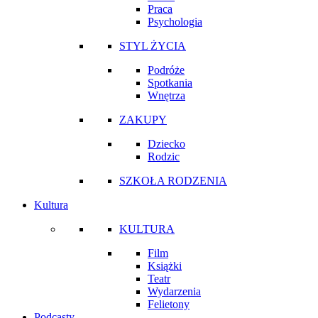
Praca
Psychologia
STYL ŻYCIA
Podróże
Spotkania
Wnętrza
ZAKUPY
Dziecko
Rodzic
SZKOŁA RODZENIA
Kultura
KULTURA
Film
Książki
Teatr
Wydarzenia
Felietony
Podcasty