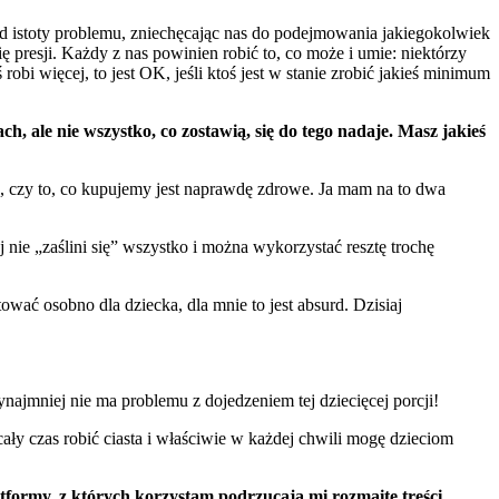
 od istoty problemu, zniechęcając nas do podejmowania jakiegokolwiek
ę presji. Każdy z nas powinien robić to, co może i umie: niektórzy
 robi więcej, to jest OK, jeśli ktoś jest w stanie zrobić jakieś minimum
 ale nie wszystko, co zostawią, się do tego nadaje. Masz jakieś
ć, czy to, co kupujemy jest naprawdę zdrowe. Ja mam na to dwa
 nie „zaślini się” wszystko i można wykorzystać resztę trochę
ować osobno dla dziecka, dla mnie to jest absurd. Dzisiaj
najmniej nie ma problemu z dojedzeniem tej dziecięcej porcji!
 cały czas robić ciasta i właściwie w każdej chwili mogę dzieciom
atformy, z których korzystam podrzucają mi rozmaite treści