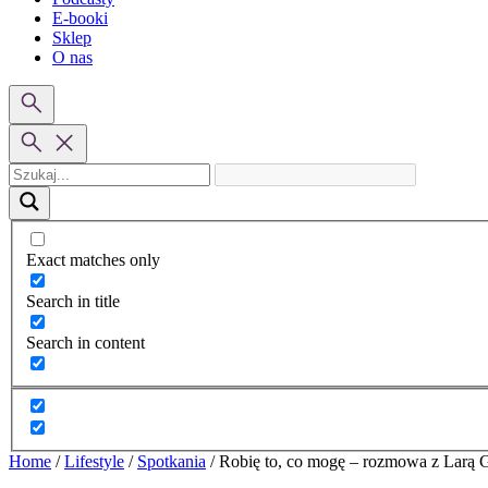
E-booki
Sklep
O nas
Exact matches only
Search in title
Search in content
Home
/
Lifestyle
/
Spotkania
/
Robię to, co mogę – rozmowa z Larą G