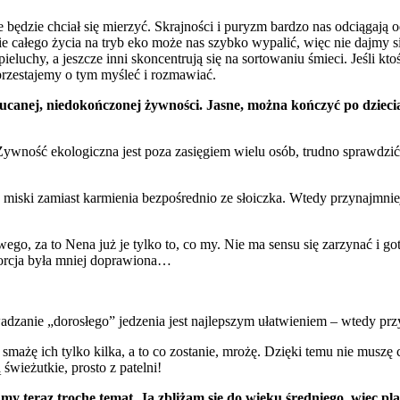
e będzie chciał się mierzyć. Skrajności i puryzm bardzo nas odciągają
ie całego życia na tryb eko może nas szybko wypalić, więc nie dajmy si
eluchy, a jeszcze inni skoncentrują się na sortowaniu śmieci. Jeśli ktoś
 przestajemy o tym myśleć i rozmawiać.
anej, niedokończonej żywności. Jasne, można kończyć po dzieciach,
! Żywność ekologiczna jest poza zasięgiem wielu osób, trudno sprawdzi
 miski zamiast karmienia bezpośrednio ze słoiczka. Wtedy przynajmniej
go, za to Nena już je tylko to, co my. Nie ma sensu się zarzynać i got
porcja była mniej doprawiona…
dzanie „dorosłego” jedzenia jest najlepszym ułatwieniem – wtedy przy
 smażę ich tylko kilka, a to co zostanie, mrożę. Dzięki temu nie muszę
wieżutkie, prosto z patelni!
my teraz trochę temat. Ja zbliżam się do wieku średniego, więc pl