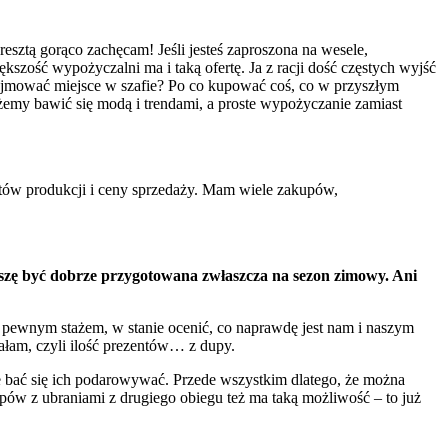
esztą gorąco zachęcam! Jeśli jesteś zaproszona na wesele,
iększość wypożyczalni ma i taką ofertę. Ja z racji dość częstych wyjść
 zajmować miejsce w szafie? Po co kupować coś, co w przyszłym
emy bawić się modą i trendami, a proste wypożyczanie zamiast
sztów produkcji i ceny sprzedaży. Mam wiele zakupów,
muszę być dobrze przygotowana zwłaszcza na sezon zimowy. Ani
 z pewnym stażem, w stanie ocenić, co naprawdę jest nam i naszym
ałam, czyli ilość prezentów… z dupy.
ie bać się ich podarowywać. Przede wszystkim dlatego, że można
epów z ubraniami z drugiego obiegu też ma taką możliwość – to już