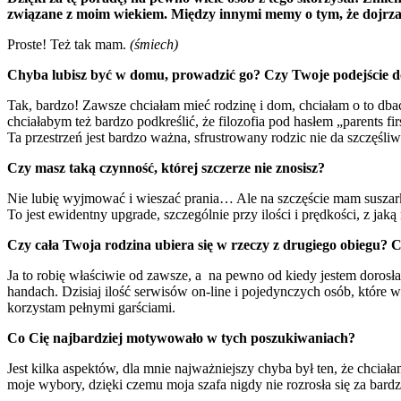
związane z moim wiekiem. Między innymi memy o tym, że dojrzałoś
Proste! Też tak mam.
(śmiech)
Chyba lubisz być w domu, prowadzić go? Czy Twoje podejście do
Tak, bardzo! Zawsze chciałam mieć rodzinę i dom, chciałam o to dba
chciałabym też bardzo podkreślić, że filozofia pod hasłem „parents fi
Ta przestrzeń jest bardzo ważna, sfrustrowany rodzic nie da szczęśli
Czy masz taką czynność, której szczerze nie znosisz?
Nie lubię wyjmować i wieszać prania… Ale na szczęście mam suszarkę 
To jest ewidentny upgrade, szczególnie przy ilości i prędkości, z jaką
Czy cała Twoja rodzina ubiera się w rzeczy z drugiego obiegu? C
Ja to robię właściwie od zawsze, a na pewno od kiedy jestem dorosł
handach. Dzisiaj ilość serwisów on-line i pojedynczych osób, które w
korzystam pełnymi garściami.
Co Cię najbardziej motywowało w tych poszukiwaniach?
Jest kilka aspektów, dla mnie najważniejszy chyba był ten, że chciał
moje wybory, dzięki czemu moja szafa nigdy nie rozrosła się za bardz