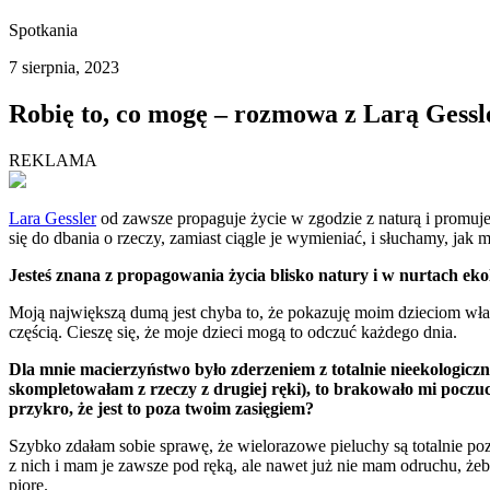
Spotkania
7 sierpnia, 2023
Robię to, co mogę – rozmowa z Larą Gessl
REKLAMA
Lara Gessler
od zawsze propaguje życie w zgodzie z naturą i promuje
się do dbania o rzeczy, zamiast ciągle je wymieniać, i słuchamy, 
Jesteś znana z propagowania życia blisko natury i w nurtach eko
Moją największą dumą jest chyba to, że pokazuję moim dzieciom właśnie
częścią. Cieszę się, że moje dzieci mogą to odczuć każdego dnia.
Dla mnie macierzyństwo było zderzeniem z totalnie nieekologicz
skompletowałam z rzeczy z drugiej ręki), to brakowało mi poczuc
przykro, że jest to poza twoim zasięgiem?
Szybko zdałam sobie sprawę, że wielorazowe pieluchy są totalnie po
z nich i mam je zawsze pod ręką, ale nawet już nie mam odruchu, ż
piorę.