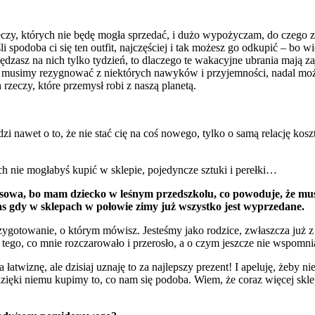
eczy, których nie będę mogła sprzedać, i dużo wypożyczam, do czego zr
i spodoba ci się ten outfit, najczęściej i tak możesz go odkupić – bo w
pędzasz na nich tylko tydzień, to dlaczego te wakacyjne ubrania mają
e musimy rezygnować z niektórych nawyków i przyjemności, nadal moż
rzeczy, które przemysł robi z naszą planetą.
zi nawet o to, że nie stać cię na coś nowego, tylko o samą relację ko
h nie mogłabyś kupić w sklepie, pojedyncze sztuki i perełki…
finansowa, bo mam dziecko w leśnym przedszkolu, co powoduje, że 
zas gdy w sklepach w połowie zimy już wszystko jest wyprzedane.
o przygotowanie, o którym mówisz. Jesteśmy jako rodzice, zwłaszcza już
 tego, co mnie rozczarowało i przerosło, a o czym jeszcze nie wspomni
wiznę, ale dzisiaj uznaję to za najlepszy prezent! I apeluję, żeby n
dzięki niemu kupimy to, co nam się podoba. Wiem, że coraz więcej skl