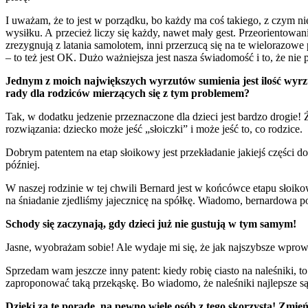
I uważam, że to jest w porządku, bo każdy ma coś takiego, z czym ni
wysiłku. A przecież liczy się każdy, nawet mały gest. Przeorientowan
zrezygnują z latania samolotem, inni przerzucą się na te wielorazowe pi
– to też jest OK. Dużo ważniejsza jest nasza świadomość i to, że nie
Jednym z moich największych wyrzutów sumienia jest ilość wyrzuc
rady dla rodziców mierzących się z tym problemem?
Tak, w dodatku jedzenie przeznaczone dla dzieci jest bardzo drogie
rozwiązania: dziecko może jeść „słoiczki” i może jeść to, co rodzice.
Dobrym patentem na etap słoikowy jest przekładanie jakiejś części do
później.
W naszej rodzinie w tej chwili Bernard jest w końcówce etapu słoikowe
na śniadanie zjedliśmy jajecznicę na spółkę. Wiadomo, bernardowa 
Schody się zaczynają, gdy dzieci już nie gustują w tym samym!
Jasne, wyobrażam sobie! Ale wydaje mi się, że jak najszybsze wprowa
Sprzedam wam jeszcze inny patent: kiedy robię ciasto na naleśniki, to
zaproponować taką przekąskę. Bo wiadomo, że naleśniki najlepsze są ś
Dzięki za tę poradę, na pewno wiele osób z tego skorzysta! Zmień