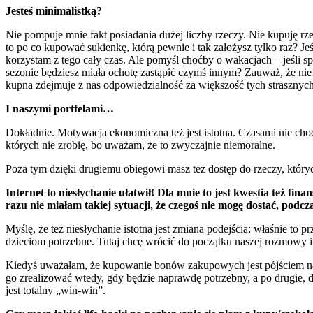
Jesteś minimalistką?
Nie pompuje mnie fakt posiadania dużej liczby rzeczy. Nie kupuję rz
to po co kupować sukienkę, którą pewnie i tak założysz tylko raz? Jeśl
korzystam z tego cały czas. Ale pomyśl choćby o wakacjach – jeśli s
sezonie będziesz miała ochotę zastąpić czymś innym? Zauważ, że ni
kupna zdejmuje z nas odpowiedzialność za większość tych strasznych 
I naszymi portfelami…
Dokładnie. Motywacja ekonomiczna też jest istotna. Czasami nie chod
których nie zrobię, bo uważam, że to zwyczajnie niemoralne.
Poza tym dzięki drugiemu obiegowi masz też dostęp do rzeczy, któryc
Internet to niesłychanie ułatwił! Dla mnie to jest kwestia też 
razu nie miałam takiej sytuacji, że czegoś nie mogę dostać, podc
Myślę, że też niesłychanie istotna jest zmiana podejścia: właśnie t
dzieciom potrzebne. Tutaj chcę wrócić do początku naszej rozmowy i
Kiedyś uważałam, że kupowanie bonów zakupowych jest pójściem na łat
go zrealizować wtedy, gdy będzie naprawdę potrzebny, a po drugie, 
jest totalny „win-win”.