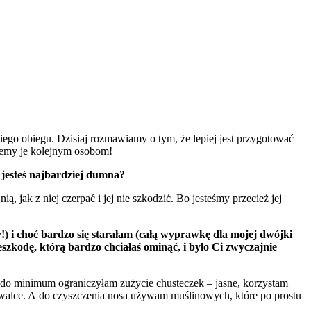
iego obiegu. Dzisiaj rozmawiamy o tym, że lepiej jest przygotować
ażemy je kolejnym osobom!
 jesteś najbardziej dumna?
 jak z niej czerpać i jej nie szkodzić. Bo jesteśmy przecież jej
) i choć bardzo się starałam (całą wyprawkę dla mojej dwójki
szkodę, którą bardzo chciałaś ominąć, i było Ci zwyczajnie
to do minimum ograniczyłam zużycie chusteczek – jasne, korzystam
mywalce. A do czyszczenia nosa używam muślinowych, które po prostu