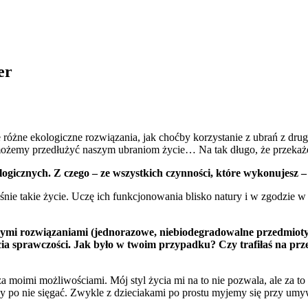
er
 różne ekologiczne rozwiązania, jak choćby korzystanie z ubrań z drug
jak możemy przedłużyć naszym ubraniom życie… Na tak długo, że przek
logicznych. Z czego – ze wszystkich czynności, które wykonujesz –
 takie życie. Uczę ich funkcjonowania blisko natury i w zgodzie w nią,
nymi rozwiązaniami (jednorazowe, niebiodegradowalne przedmioty!
ia sprawczości. Jak było w twoim przypadku? Czy trafiłaś na prze
za moimi możliwościami. Mój styl życia mi na to nie pozwala, ale za 
eby po nie sięgać. Zwykle z dzieciakami po prostu myjemy się przy u