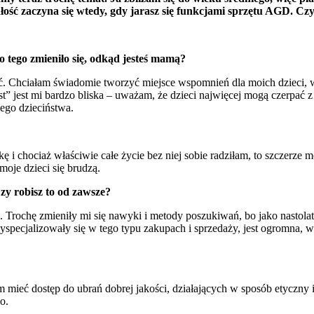
ć zaczyna się wtedy, gdy jarasz się funkcjami sprzętu AGD. Czy t
 tego zmieniło się, odkąd jesteś mamą?
ć. Chciałam świadomie tworzyć miejsce wspomnień dla moich dzieci, w
rst” jest mi bardzo bliska – uważam, że dzieci najwięcej mogą czerpać 
wego dzieciństwa.
i chociaż właściwie całe życie bez niej sobie radziłam, to szczerze m
 moje dzieci się brudzą.
zy robisz to od zawsze?
a. Trochę zmieniły mi się nawyki i metody poszukiwań, bo jako nastol
yspecjalizowały się w tego typu zakupach i sprzedaży, jest ogromna, wi
am mieć dostęp do ubrań dobrej jakości, działających w sposób etyczny 
o.