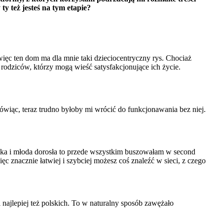
y też jesteś na tym etapie?
ięc ten dom ma dla mnie taki dzieciocentryczny rys. Chociaż
z rodziców, którzy mogą wieść satysfakcjonujące ich życie.
ówiąc, teraz trudno byłoby mi wrócić do funkcjonawania bez niej.
atka i młoda dorosła to przede wszystkim buszowałam w second
ęc znacznie łatwiej i szybciej możesz coś znaleźć w sieci, z czego
i najlepiej też polskich. To w naturalny sposób zawężało