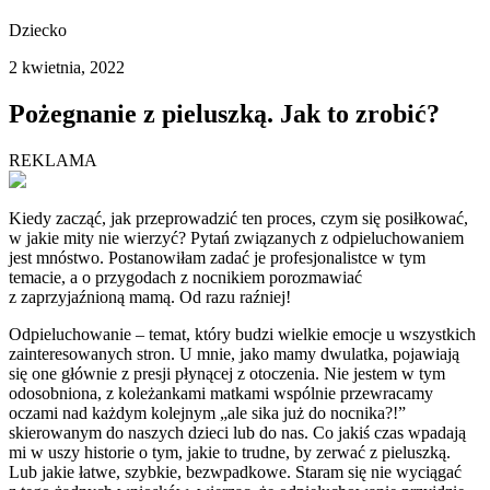
Dziecko
2 kwietnia, 2022
Pożegnanie z pieluszką. Jak to zrobić?
REKLAMA
Kiedy zacząć, jak przeprowadzić ten proces, czym się posiłkować,
w jakie mity nie wierzyć? Pytań związanych z odpieluchowaniem
jest mnóstwo. Postanowiłam zadać je profesjonalistce w tym
temacie, a o przygodach z nocnikiem porozmawiać
z zaprzyjaźnioną mamą. Od razu raźniej!
Odpieluchowanie – temat, który budzi wielkie emocje u wszystkich
zainteresowanych stron. U mnie, jako mamy dwulatka, pojawiają
się one głównie z presji płynącej z otoczenia. Nie jestem w tym
odosobniona, z koleżankami matkami wspólnie przewracamy
oczami nad każdym kolejnym „ale sika już do nocnika?!”
skierowanym do naszych dzieci lub do nas. Co jakiś czas wpadają
mi w uszy historie o tym, jakie to trudne, by zerwać z pieluszką.
Lub jakie łatwe, szybkie, bezwpadkowe. Staram się nie wyciągać