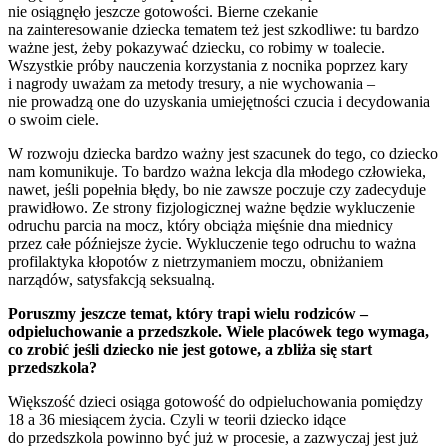
nie osiągnęło jeszcze gotowości. Bierne czekanie
na zainteresowanie dziecka tematem też jest szkodliwe: tu bardzo
ważne jest, żeby pokazywać dziecku, co robimy w toalecie.
Wszystkie próby nauczenia korzystania z nocnika poprzez kary
i nagrody uważam za metody tresury, a nie wychowania –
nie prowadzą one do uzyskania umiejętności czucia i decydowania
o swoim ciele.
W rozwoju dziecka bardzo ważny jest szacunek do tego, co dziecko
nam komunikuje. To bardzo ważna lekcja dla młodego człowieka,
nawet, jeśli popełnia błędy, bo nie zawsze poczuje czy zadecyduje
prawidłowo. Ze strony fizjologicznej ważne będzie wykluczenie
odruchu parcia na mocz, który obciąża mięśnie dna miednicy
przez całe późniejsze życie. Wykluczenie tego odruchu to ważna
profilaktyka kłopotów z nietrzymaniem moczu, obniżaniem
narządów, satysfakcją seksualną.
Poruszmy jeszcze temat, który trapi wielu rodziców –
odpieluchowanie a przedszkole. Wiele placówek tego wymaga,
co zrobić jeśli dziecko nie jest gotowe, a zbliża się start
przedszkola?
Większość dzieci osiąga gotowość do odpieluchowania pomiędzy
18 a 36 miesiącem życia. Czyli w teorii dziecko idące
do przedszkola powinno być już w procesie, a zazwyczaj jest już