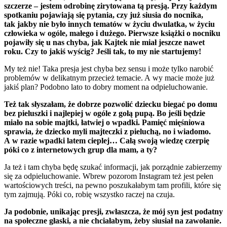
szczerze – jestem odrobinę zirytowana tą presją. Przy każdym
spotkaniu pojawiają się pytania, czy już siusia do nocnika,
tak jakby nie było innych tematów w życiu dwulatka, w życiu
człowieka w ogóle, małego i dużego. Pierwsze książki o nocniku
pojawiły się u nas chyba, jak Kajtek nie miał jeszcze nawet
roku. Czy to jakiś wyścig? Jeśli tak, to my nie startujemy!
My też nie! Taka presja jest chyba bez sensu i może tylko narobić
problemów w delikatnym przecież temacie. A wy macie może już
jakiś plan? Podobno lato to dobry moment na odpieluchowanie.
Też tak słyszałam, że dobrze pozwolić dziecku biegać po domu
bez pieluszki i najlepiej w ogóle z gołą pupą. Bo jeśli będzie
miało na sobie majtki, łatwiej o wpadki. Pamięć mięśniowa
sprawia, że dziecko myli majteczki z pieluchą, no i wiadomo.
A w razie wpadki latem cieplej… Całą swoją wiedzę czerpię
póki co z internetowych grup dla mam, a ty?
Ja też i tam chyba będę szukać informacji, jak porządnie zabierzemy
się za odpieluchowanie. Wbrew pozorom Instagram też jest pełen
wartościowych treści, na pewno poszukałabym tam profili, które się
tym zajmują. Póki co, robię wszystko raczej na czuja.
Ja podobnie, unikając presji, zwłaszcza, że mój syn jest podatny
na społeczne głaski, a nie chciałabym, żeby siusiał na zawołanie.