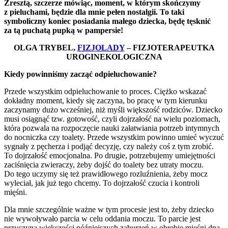
Zresztą, szczerze mówiąc, moment, w którym skończymy
z pieluchami, będzie dla mnie pełen nostalgii. To taki
symboliczny koniec posiadania małego dziecka, będę tęsknić
za tą puchatą pupką w pampersie!
OLGA TRYBEL,
FIZJOLADY
– FIZJOTERAPEUTKA
UROGINEKOLOGICZNA
Kiedy powinniśmy zacząć odpieluchowanie?
Przede wszystkim odpieluchowanie to proces. Ciężko wskazać
dokładny moment, kiedy się zaczyna, bo pracę w tym kierunku
zaczynamy dużo wcześniej, niż myśli większość rodziców. Dziecko
musi osiągnąć tzw. gotowość, czyli dojrzałość na wielu poziomach,
która pozwala na rozpoczęcie nauki załatwiania potrzeb intymnych
do nocniczka czy toalety. Przede wszystkim powinno umieć wyczuć
sygnały z pęcherza i podjąć decyzję, czy należy coś z tym zrobić.
To dojrzałość emocjonalna. Po drugie, potrzebujemy umiejętności
zaciśnięcia zwieraczy, żeby dojść do toalety bez utraty moczu.
Do tego uczymy się też prawidłowego rozluźnienia, żeby mocz
wyleciał, jak już tego chcemy. To dojrzałość czucia i kontroli
mięśni.
Dla mnie szczególnie ważne w tym procesie jest to, żeby dziecko
nie wywoływało parcia w celu oddania moczu. To parcie jest
przyczyną większości późniejszych zaburzeń w obrębie mięśni dna