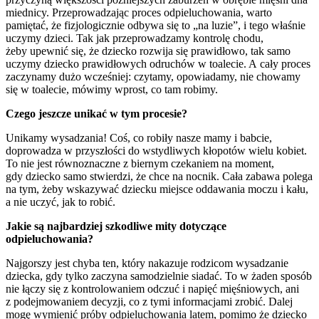
miednicy. Przeprowadzając proces odpieluchowania, warto
pamiętać, że fizjologicznie odbywa się to „na luzie”, i tego właśnie
uczymy dzieci. Tak jak przeprowadzamy kontrolę chodu,
żeby upewnić się, że dziecko rozwija się prawidłowo, tak samo
uczymy dziecko prawidłowych odruchów w toalecie. A cały proces
zaczynamy dużo wcześniej: czytamy, opowiadamy, nie chowamy
się w toalecie, mówimy wprost, co tam robimy.
Czego jeszcze unikać w tym procesie?
Unikamy wysadzania! Coś, co robiły nasze mamy i babcie,
doprowadza w przyszłości do wstydliwych kłopotów wielu kobiet.
To nie jest równoznaczne z biernym czekaniem na moment,
gdy dziecko samo stwierdzi, że chce na nocnik. Cała zabawa polega
na tym, żeby wskazywać dziecku miejsce oddawania moczu i kału,
a nie uczyć, jak to robić.
Jakie są najbardziej szkodliwe mity dotyczące
odpieluchowania?
Najgorszy jest chyba ten, który nakazuje rodzicom wysadzanie
dziecka, gdy tylko zaczyna samodzielnie siadać. To w żaden sposób
nie łączy się z kontrolowaniem odczuć i napięć mięśniowych, ani
z podejmowaniem decyzji, co z tymi informacjami zrobić. Dalej
mogę wymienić próby odpieluchowania latem, pomimo że dziecko