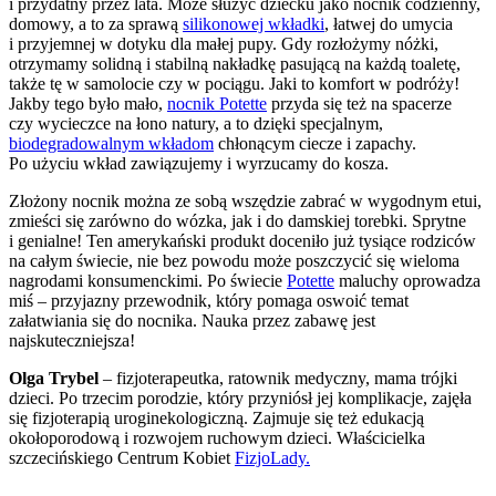
i przydatny przez lata. Może służyć dziecku jako nocnik codzienny,
domowy, a to za sprawą
silikonowej wkładki
, łatwej do umycia
i przyjemnej w dotyku dla małej pupy. Gdy rozłożymy nóżki,
otrzymamy solidną i stabilną nakładkę pasującą na każdą toaletę,
także tę w samolocie czy w pociągu. Jaki to komfort w podróży!
Jakby tego było mało,
nocnik Potette
przyda się też na spacerze
czy wycieczce na łono natury, a to dzięki specjalnym,
biodegradowalnym wkładom
chłonącym ciecze i zapachy.
Po użyciu wkład zawiązujemy i wyrzucamy do kosza.
Złożony nocnik można ze sobą wszędzie zabrać w wygodnym etui,
zmieści się zarówno do wózka, jak i do damskiej torebki. Sprytne
i genialne! Ten amerykański produkt doceniło już tysiące rodziców
na całym świecie, nie bez powodu może poszczycić się wieloma
nagrodami konsumenckimi. Po świecie
Potette
maluchy oprowadza
miś – przyjazny przewodnik, który pomaga oswoić temat
załatwiania się do nocnika. Nauka przez zabawę jest
najskuteczniejsza!
Olga Trybel
– fizjoterapeutka, ratownik medyczny, mama trójki
dzieci. Po trzecim porodzie, który przyniósł jej komplikacje, zajęła
się fizjoterapią uroginekologiczną. Zajmuje się też edukacją
okołoporodową i rozwojem ruchowym dzieci. Właścicielka
szczecińskiego Centrum Kobiet
FizjoLady.