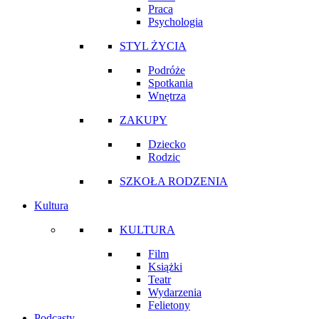
Praca
Psychologia
STYL ŻYCIA
Podróże
Spotkania
Wnętrza
ZAKUPY
Dziecko
Rodzic
SZKOŁA RODZENIA
Kultura
KULTURA
Film
Książki
Teatr
Wydarzenia
Felietony
Podcasty