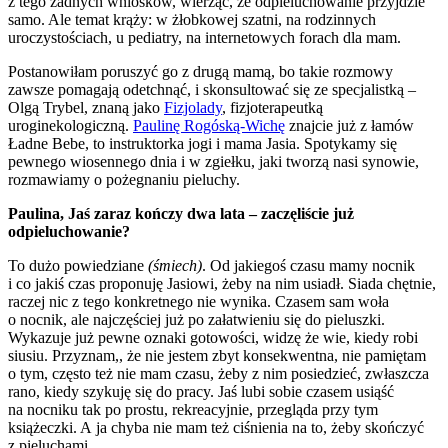
z tego żadnych wniosków, wierząc, że odpieluchowanie przyjdzie
samo. Ale temat krąży: w żłobkowej szatni, na rodzinnych
uroczystościach, u pediatry, na internetowych forach dla mam.
Postanowiłam poruszyć go z drugą mamą, bo takie rozmowy
zawsze pomagają odetchnąć, i skonsultować się ze specjalistką –
Olgą Trybel, znaną jako
Fizjolady
, fizjoterapeutką
uroginekologiczną.
Paulinę Rogóską-Wichę
znajcie już z łamów
Ładne Bebe, to instruktorka jogi i mama Jasia. Spotykamy się
pewnego wiosennego dnia i w zgiełku, jaki tworzą nasi synowie,
rozmawiamy o pożegnaniu pieluchy.
Paulina, Jaś zaraz kończy dwa lata – zaczęliście już
odpieluchowanie?
To dużo powiedziane
(śmiech)
. Od jakiegoś czasu mamy nocnik
i co jakiś czas proponuję Jasiowi, żeby na nim usiadł. Siada chętnie,
raczej nic z tego konkretnego nie wynika. Czasem sam woła
o nocnik, ale najczęściej już po załatwieniu się do pieluszki.
Wykazuje już pewne oznaki gotowości, widzę że wie, kiedy robi
siusiu. Przyznam,, że nie jestem zbyt konsekwentna, nie pamiętam
o tym, często też nie mam czasu, żeby z nim posiedzieć, zwłaszcza
rano, kiedy szykuję się do pracy. Jaś lubi sobie czasem usiąść
na nocniku tak po prostu, rekreacyjnie, przegląda przy tym
książeczki. A ja chyba nie mam też ciśnienia na to, żeby skończyć
z pieluchami.