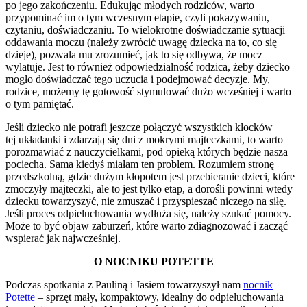
po jego zakończeniu. Edukując młodych rodziców, warto
przypominać im o tym wczesnym etapie, czyli pokazywaniu,
czytaniu, doświadczaniu. To wielokrotne doświadczanie sytuacji
oddawania moczu (należy zwrócić uwagę dziecka na to, co się
dzieje), pozwala mu zrozumieć, jak to się odbywa, że mocz
wylatuje. Jest to również odpowiedzialność rodzica, żeby dziecko
mogło doświadczać tego uczucia i podejmować decyzje. My,
rodzice, możemy tę gotowość stymulować dużo wcześniej i warto
o tym pamiętać.
Jeśli dziecko nie potrafi jeszcze połączyć wszystkich klocków
tej układanki i zdarzają się dni z mokrymi majteczkami, to warto
porozmawiać z nauczycielkami, pod opieką których będzie nasza
pociecha. Sama kiedyś miałam ten problem. Rozumiem stronę
przedszkolną, gdzie dużym kłopotem jest przebieranie dzieci, które
zmoczyły majteczki, ale to jest tylko etap, a dorośli powinni wtedy
dziecku towarzyszyć, nie zmuszać i przyspieszać niczego na siłę.
Jeśli proces odpieluchowania wydłuża się, należy szukać pomocy.
Może to być objaw zaburzeń, które warto zdiagnozować i zacząć
wspierać jak najwcześniej.
O NOCNIKU POTETTE
Podczas spotkania z Pauliną i Jasiem towarzyszył nam
nocnik
Potette
– sprzęt mały, kompaktowy, idealny do odpieluchowania