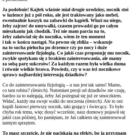
Ja podobnie! Kajtek właśnie miał drugie urodziny, nocnik stoi
w łazience już z pół roku, ale jest traktowany jako mebel,
ewentualnie koszyk na zabawki do kąpieli. Włazi na niego,
żeby zajrzeć do umywalki, czasem prowadzi go po całym
mieszkaniu jak chodzik. Też nie mam parcia na to,
żeby załatwiał się do nocnika, wiem że ten moment
i tak w końcu nastąpi. Na pewno się zbliża – wskazuje
na to sucha pielucha po drzemce czy po nocy i duże
zainteresowanie fizjologią. Co jakiś czas proponuję mu nocnik,
zwykle spotykam się z brakiem zainteresowania, ale mamy
za sobą parę sukcesów! Za każdym razem była wielka duma
i równie wielkie brawa. Powiedz, czy u was też nocnikowe
sprawy najbardziej interesują dziadków?
Co do zainteresowania fizjologią – u nas jest tak samo! Mamo,
co tam robisz?
(śmiech).
Natomiast presji od dziadków nie czuję,
bardzo za to nalegają, żeby Jaś pożegnał się już ze smoczkiem.
Widać, każdy ma swoje walki do stoczenia
(śmiech)
. Ale to oni
kupili Jasiowi pierwszy nocnik, taki grający i świecący. To było
chyba rok temu, więc dosyć wcześnie, nasz domowy pojawił się
jakiś czas później, bo pamiętam, że Jaś całkiem się zainteresował
tamtym sprzętem.
To masz szczęście, że nie naciskają na efekty, bo ja przyznam