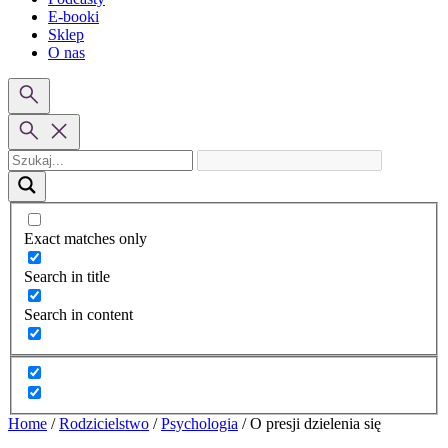
E-booki
Sklep
O nas
Exact matches only
Search in title
Search in content
Home
/
Rodzicielstwo
/
Psychologia
/
O presji dzielenia się