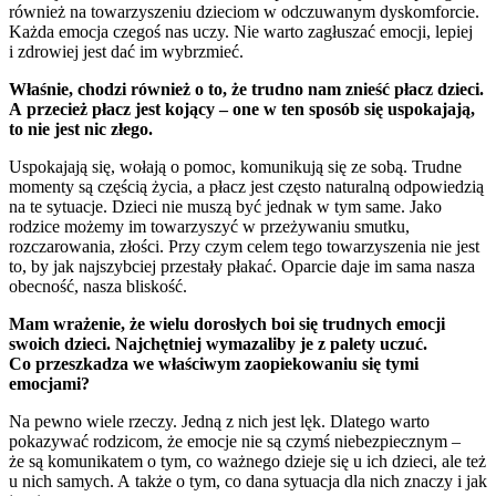
również na towarzyszeniu dzieciom w odczuwanym dyskomforcie.
Każda emocja czegoś nas uczy. Nie warto zagłuszać emocji, lepiej
i zdrowiej jest dać im wybrzmieć.
Właśnie, chodzi również o to, że trudno nam znieść płacz dzieci.
A przecież płacz jest kojący – one w ten sposób się uspokajają,
to nie jest nic złego.
Uspokajają się, wołają o pomoc, komunikują się ze sobą. Trudne
momenty są częścią życia, a płacz jest często naturalną odpowiedzią
na te sytuacje. Dzieci nie muszą być jednak w tym same. Jako
rodzice możemy im towarzyszyć w przeżywaniu smutku,
rozczarowania, złości. Przy czym celem tego towarzyszenia nie jest
to, by jak najszybciej przestały płakać. Oparcie daje im sama nasza
obecność, nasza bliskość.
Mam wrażenie, że wielu dorosłych boi się trudnych emocji
swoich dzieci. Najchętniej wymazaliby je z palety uczuć.
Co przeszkadza we właściwym zaopiekowaniu się tymi
emocjami?
Na pewno wiele rzeczy. Jedną z nich jest lęk. Dlatego warto
pokazywać rodzicom, że emocje nie są czymś niebezpiecznym –
że są komunikatem o tym, co ważnego dzieje się u ich dzieci, ale też
u nich samych. A także o tym, co dana sytuacja dla nich znaczy i jak