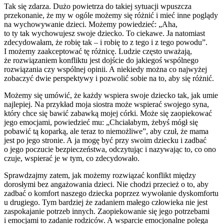
Tak się zdarza. Dużo powietrza do takiej sytuacji wpuszcza
przekonanie, że my w ogóle możemy się różnić i mieć inne poglądy
na wychowywanie dzieci. Możemy powiedzieć: „Aha,
to ty tak wychowujesz swoje dziecko. To ciekawe. Ja natomiast
zdecydowałam, że robię tak – i robię to z tego i z tego powodu”.
I możemy zaakceptować tę różnicę. Ludzie często uważają,
że rozwiązaniem konfliktu jest dojście do jakiegoś wspólnego
rozwiązania czy wspólnej opinii. A niekiedy można co najwyżej
zobaczyć dwie perspektywy i pozwolić sobie na to, aby się różnić.
Możemy się umówić, że każdy wspiera swoje dziecko tak, jak umie
najlepiej. Na przykład moja siostra może wspierać swojego syna,
który chce się bawić zabawką mojej córki. Może się zaopiekować
jego emocjami, powiedzieć mu: „Chciałabym, żebyś mógł się
pobawić tą koparką, ale teraz to niemożliwe”, aby czuł, że mama
jest po jego stronie. A ja mogę być przy swoim dziecku i zadbać
o jego poczucie bezpieczeństwa, odczytując i nazywając to, co ono
czuje, wspierać je w tym, co zdecydowało.
Sprawdzajmy zatem, jak możemy rozwiązać konflikt między
dorosłymi bez angażowania dzieci. Nie chodzi przecież o to, aby
zadbać o komfort naszego dziecka poprzez wywołanie dyskomfortu
u drugiego. Tym bardziej że zadaniem małego człowieka nie jest
zaspokajanie potrzeb innych. Zaopiekowanie się jego potrzebami
i emocjami to zadanie rodziców. A wsparcie emocjonalne polega