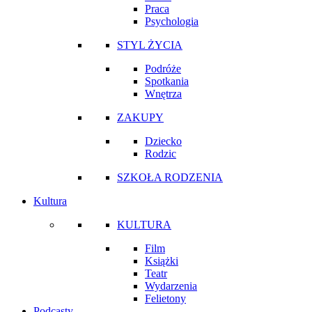
Praca
Psychologia
STYL ŻYCIA
Podróże
Spotkania
Wnętrza
ZAKUPY
Dziecko
Rodzic
SZKOŁA RODZENIA
Kultura
KULTURA
Film
Książki
Teatr
Wydarzenia
Felietony
Podcasty