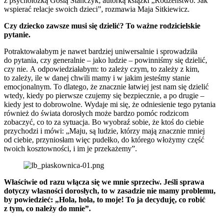
z psycholożką Gosią Stańczyk, autorką książki „Rodzeństwo. Jak
wspierać relacje swoich dzieci”, rozmawia Maja Sitkiewicz.
Czy dziecko zawsze musi się dzielić? To ważne rodzicielskie
pytanie.
Potraktowałabym je nawet bardziej uniwersalnie i sprowadziła
do pytania, czy generalnie – jako ludzie – powinniśmy się dzielić,
czy nie.
A odpowiedziałabym: to zależy czym, to zależy z kim,
to zależy, ile w danej chwili mamy i w jakim jesteśmy stanie
emocjonalnym. To dlatego, że znacznie łatwiej jest nam się dzielić
wtedy, kiedy po pierwsze czujemy się bezpiecznie, a po drugie –
kiedy jest to dobrowolne. Wydaje mi się, że odniesienie tego pytania
również do świata dorosłych może bardzo pomóc rodzicom
zobaczyć, co to za sytuacja. Bo wyobraź sobie, że ktoś do ciebie
przychodzi i mówi: „Maju, są ludzie, którzy mają znacznie mniej
od ciebie, przyniosłam więc pudełko, do którego włożymy część
twoich kosztowności, i im je przekażemy”.
Właściwie od razu włącza się we mnie sprzeciw. Jeśli sprawa
dotyczy własności dorosłych, to w zasadzie nie mamy problemu,
by powiedzieć: „Hola, hola, to moje! To ja decyduję, co robić
z tym, co należy do mnie”.