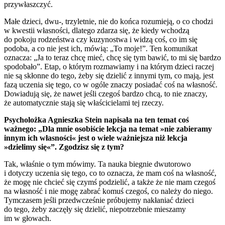
przywłaszczyć.
Małe dzieci, dwu-, trzyletnie, nie do końca rozumieją, o co chodzi
w kwestii własności, dlatego zdarza się, że kiedy wchodzą
do pokoju rodzeństwa czy kuzynostwa i widzą coś, co im się
podoba, a co nie jest ich, mówią: „To moje!”. Ten komunikat
oznacza: „Ja to teraz chcę mieć, chcę się tym bawić, to mi się bardzo
spodobało”. Etap, o którym rozmawiamy i na którym dzieci raczej
nie są skłonne do tego, żeby się dzielić z innymi tym, co mają, jest
fazą uczenia się tego, co w ogóle znaczy posiadać coś na własność.
Dowiadują się, że nawet jeśli czegoś bardzo chcą, to nie znaczy,
że automatycznie stają się właścicielami tej rzeczy.
Psycholożka Agnieszka Stein napisała na ten temat coś
ważnego: „Dla mnie osobiście lekcja na temat »nie zabieramy
innym ich własności« jest o wiele ważniejsza niż lekcja
»dzielimy się«”.
Zgodzisz się z tym?
Tak, właśnie o tym mówimy. Ta nauka biegnie dwutorowo
i dotyczy uczenia się tego, co to oznacza, że mam coś na własność,
że mogę nie chcieć się czymś podzielić, a także że nie mam czegoś
na własność i nie mogę zabrać komuś czegoś, co należy do niego.
Tymczasem jeśli przedwcześnie próbujemy nakłaniać dzieci
do tego, żeby zaczęły się dzielić, niepotrzebnie mieszamy
im w głowach.