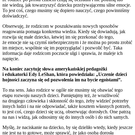
nie wiedzą, jak towarzyszyć dziecku przeżywającemu silne emocje.
To jest coś, czego musimy się dopiero nauczyć, czego powinniśmy
doświadczyć.
Obserwuję, że rodzicom w poszukiwaniu nowych sposobów
reagowania pomaga konkretna wiedza. Kiedy się dowiadują, jak
rozwija się małe dziecko, łatwiej im się przekonać do tego,
że emocje nie są czymś niebezpiecznym i że można po prostu zrobić
im miejsce, wspólnie się im poprzyglądać i pozwolić być. Taka
informacja daje rodzicom poczucie ulgi i sprawia, że maleje ich
napięcie.
Na koniec zacytuję słowa amerykańskiej pedagożki
i edukatorki Edy LeShan, która powiedziała: „Uczenie dzieci
hojności zaczyna się od pozwolenia im na bycie egoistami”.
To ma sens. Jako rodzice w ogóle nie musimy się obawiać tego
etapu rozwoju naszych dzieci. Pamiętajmy też, że wrażliwość
na drugiego człowieka i skłonność do tego, żeby widzieć potrzeby
innych ludzi i na nie odpowiadać, także kosztem własnych potrzeb,
to jest coś, czego dzieci się uczą, obserwując dorosłych. One patrzą
na nas i widzą, jak odnosimy się do innych osób i do nich samych.
Myślę, że naciskanie na dziecko, by się dzieliło wtedy, kiedy jeszcze
nie jest na to gotowe, może sprawić, że jako osoba dorosła