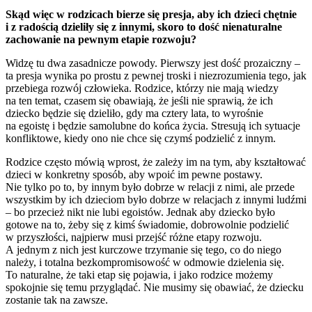
Skąd więc w rodzicach bierze się presja, aby ich dzieci chętnie
i z radością dzieliły się z innymi, skoro to dość nienaturalne
zachowanie na pewnym etapie rozwoju?
Widzę tu dwa zasadnicze powody. Pierwszy jest dość prozaiczny –
ta presja wynika po prostu z pewnej troski i niezrozumienia tego, jak
przebiega rozwój człowieka. Rodzice, którzy nie mają wiedzy
na ten temat, czasem się obawiają, że jeśli nie sprawią, że ich
dziecko będzie się dzieliło, gdy ma cztery lata, to wyrośnie
na egoistę i będzie samolubne do końca życia. Stresują ich sytuacje
konfliktowe, kiedy ono nie chce się czymś podzielić z innym.
Rodzice często mówią wprost, że zależy im na tym, aby kształtować
dzieci w konkretny sposób, aby wpoić im pewne postawy.
Nie tylko po to, by innym było dobrze w relacji z nimi, ale przede
wszystkim by ich dzieciom było dobrze w relacjach z innymi ludźmi
– bo przecież nikt nie lubi egoistów. Jednak aby dziecko było
gotowe na to, żeby się z kimś świadomie, dobrowolnie podzielić
w przyszłości, najpierw musi przejść różne etapy rozwoju.
A jednym z nich jest kurczowe trzymanie się tego, co do niego
należy, i totalna bezkompromisowość w odmowie dzielenia się.
To naturalne, że taki etap się pojawia, i jako rodzice możemy
spokojnie się temu przyglądać. Nie musimy się obawiać, że dziecku
zostanie tak na zawsze.