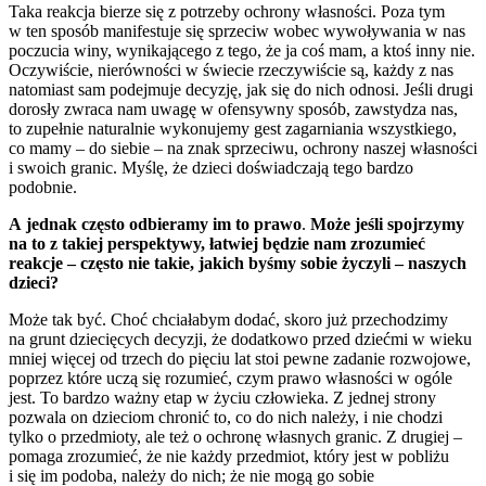
Taka reakcja bierze się z potrzeby ochrony własności. Poza tym
w ten sposób manifestuje się sprzeciw wobec wywoływania w nas
poczucia winy, wynikającego z tego, że ja coś mam, a ktoś inny nie.
Oczywiście, nierówności w świecie rzeczywiście są, każdy z nas
natomiast sam podejmuje decyzję, jak się do nich odnosi. Jeśli drugi
dorosły zwraca nam uwagę w ofensywny sposób, zawstydza nas,
to zupełnie naturalnie wykonujemy gest zagarniania wszystkiego,
co mamy – do siebie – na znak sprzeciwu, ochrony naszej własności
i swoich granic. Myślę, że dzieci doświadczają tego bardzo
podobnie.
A jednak często odbieramy im to prawo
.
Może
jeśli spojrzymy
na to z takiej perspektywy, łatwiej będzie nam zrozumieć
reakcje – często nie takie, jakich byśmy sobie życzyli – naszych
dzieci?
Może tak być. Choć chciałabym dodać, skoro już przechodzimy
na grunt dziecięcych decyzji, że dodatkowo przed dziećmi w wieku
mniej więcej od trzech do pięciu lat stoi pewne zadanie rozwojowe,
poprzez które uczą się rozumieć, czym prawo własności w ogóle
jest. To bardzo ważny etap w życiu człowieka. Z jednej strony
pozwala on dzieciom chronić to, co do nich należy, i nie chodzi
tylko o przedmioty, ale też o ochronę własnych granic. Z drugiej –
pomaga zrozumieć, że nie każdy przedmiot, który jest w pobliżu
i się im podoba, należy do nich; że nie mogą go sobie