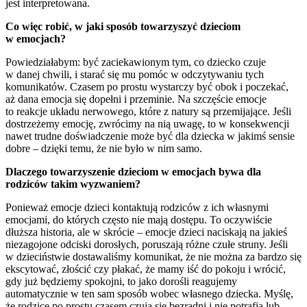
jest interpretowana.
Co więc robić, w jaki sposób towarzyszyć dzieciom
w emocjach?
Powiedziałabym: być zaciekawionym tym, co dziecko czuje
w danej chwili, i starać się mu pomóc w odczytywaniu tych
komunikatów. Czasem po prostu wystarczy być obok i poczekać,
aż dana emocja się dopełni i przeminie. Na szczęście emocje
to reakcje układu nerwowego, które z natury są przemijające. Jeśli
dostrzeżemy emocję, zwrócimy na nią uwagę, to w konsekwencji
nawet trudne doświadczenie może być dla dziecka w jakimś sensie
dobre – dzięki temu, że nie było w nim samo.
Dlaczego towarzyszenie dzieciom w emocjach bywa dla
rodziców takim wyzwaniem?
Ponieważ emocje dzieci kontaktują rodziców z ich własnymi
emocjami, do których często nie mają dostępu. To oczywiście
dłuższa historia, ale w skrócie – emocje dzieci naciskają na jakieś
niezagojone odciski dorosłych, poruszają różne czułe struny. Jeśli
w dzieciństwie dostawaliśmy komunikat, że nie można za bardzo się
ekscytować, złościć czy płakać, że mamy iść do pokoju i wrócić,
gdy już będziemy spokojni, to jako dorośli reagujemy
automatycznie w ten sam sposób wobec własnego dziecka. Myślę,
że rodzice po prostu czasem czują się bezradni i nie potrafią lub