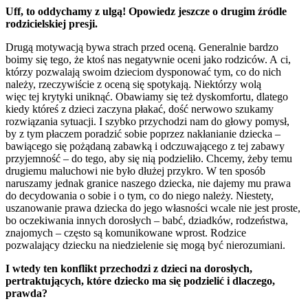
Uff, to oddychamy z ulgą! Opowiedz jeszcze o drugim źródle
rodzicielskiej presji.
Drugą motywacją bywa strach przed oceną. Generalnie bardzo
boimy się tego, że ktoś nas negatywnie oceni jako rodziców. A ci,
którzy pozwalają swoim dzieciom dysponować tym, co do nich
należy, rzeczywiście z oceną się spotykają. Niektórzy wolą
więc tej krytyki uniknąć. Obawiamy się też dyskomfortu, dlatego
kiedy któreś z dzieci zaczyna płakać, dość nerwowo szukamy
rozwiązania sytuacji. I szybko przychodzi nam do głowy pomysł,
by z tym płaczem poradzić sobie poprzez nakłanianie dziecka –
bawiącego się pożądaną zabawką i odczuwającego z tej zabawy
przyjemność – do tego, aby się nią podzieliło. Chcemy, żeby temu
drugiemu maluchowi nie było dłużej przykro. W ten sposób
naruszamy jednak granice naszego dziecka, nie dajemy mu prawa
do decydowania o sobie i o tym, co do niego należy. Niestety,
uszanowanie prawa dziecka do jego własności wcale nie jest proste,
bo oczekiwania innych dorosłych – babć, dziadków, rodzeństwa,
znajomych – często są komunikowane wprost. Rodzice
pozwalający dziecku na niedzielenie się mogą być nierozumiani.
I wtedy ten konflikt przechodzi z dzieci na dorosłych,
pertraktujących, które dziecko ma się podzielić i dlaczego,
prawda?