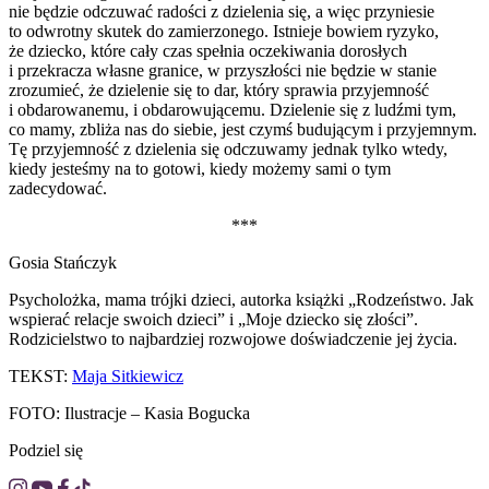
nie będzie odczuwać radości z dzielenia się, a więc przyniesie
to odwrotny skutek do zamierzonego. Istnieje bowiem ryzyko,
że dziecko, które cały czas spełnia oczekiwania dorosłych
i przekracza własne granice, w przyszłości nie będzie w stanie
zrozumieć, że dzielenie się to dar, który sprawia przyjemność
i obdarowanemu, i obdarowującemu. Dzielenie się z ludźmi tym,
co mamy, zbliża nas do siebie, jest czymś budującym i przyjemnym.
Tę przyjemność z dzielenia się odczuwamy jednak tylko wtedy,
kiedy jesteśmy na to gotowi, kiedy możemy sami o tym
zadecydować.
***
Gosia Stańczyk
Psycholożka, mama trójki dzieci, autorka książki „Rodzeństwo. Jak
wspierać relacje swoich dzieci” i „Moje dziecko się złości”.
Rodzicielstwo to najbardziej rozwojowe doświadczenie jej życia.
TEKST:
Maja Sitkiewicz
FOTO: Ilustracje – Kasia Bogucka
Podziel się