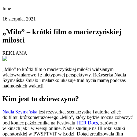
Inne
16 sierpnia, 2021
„Milo” – krótki film o macierzyńskiej
miłości
REKLAMA
„Milo” to krótki film o macierzyńskiej miłości widzianym
wielowymiarowo i z nietypowej perspektywy. Reżyserka Nadia
Szymańska śmiało i malarsko ukazuje trud bycia mamą podczas
nadmorskich wakacji.
Kim jest ta dziewczyna?
Nadia Szymańska
jest reżyserką, scenarzystką i autorką zdjęć
do filmu krótkometrażowego „Milo”, który będzie można zobaczyć
pod koniec października na Festiwalu
HER Docs
, zarówno
w kinach jak i w wersji online. Nadia studiuje na III roku sztuki
operatorskiej w PWSFTViT w Łodzi. Dotąd zrealizowała film