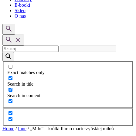
E-booki
Sklep
O nas
Exact matches only
Search in title
Search in content
Home
/
Inne
/
„Milo” – krótki film o macierzyńskiej miłości