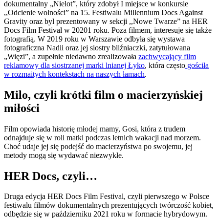
dokumentalny „Nielot”, który zdobył I miejsce w konkursie
,,Odcienie wolności” na 15. Festiwalu Millennium Docs Against
Gravity oraz byl prezentowany w sekcji ,,Nowe Twarze” na HER
Docs Film Festival w 20201 roku. Poza filmem, interesuje się także
fotografią. W 2019 roku w Warszawie odbyła się wystawa
fotograficzna Nadii oraz jej siostry bliźniaczki, zatytułowana
„Więzi”, a zupełnie niedawno zrealizowała
zachwycający film
reklamowy dla siostrzanej marki lnianej Łyko
, która często
gościła
w rozmaitych kontekstach na naszych łamach
.
Milo, czyli krótki film o macierzyńskiej
miłości
Film opowiada historię młodej mamy, Gosi, która z trudem
odnajduje się w roli matki podczas letnich wakacji nad morzem.
Choć udaje jej się podejść do macierzyństwa po swojemu, jej
metody mogą się wydawać niezwykłe.
HER Docs, czyli…
Druga edycja HER Docs Film Festival, czyli pierwszego w Polsce
festiwalu filmów dokumentalnych prezentujących twórczość kobiet,
odbędzie się w październiku 2021 roku w formacie hybrydowym.