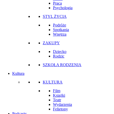
Praca
Psychologia
STYL ŻYCIA
Podróże
Spotkania
Wnętrza
ZAKUPY
Dziecko
Rodzic
SZKOŁA RODZENIA
Kultura
KULTURA
Film
Książki
Teatr
Wydarzenia
Felietony
Podcasty