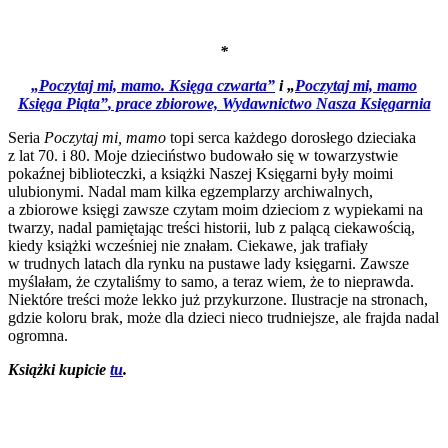
*
„Poczytaj mi, mamo. Księga czwarta”
i „
Poczytaj mi, mamo
Księga Piąta”
, prace zbiorowe, Wydawnictwo Nasza Księgarnia
Seria
Poczytaj mi, mamo
topi serca każdego dorosłego dzieciaka
z lat 70. i 80. Moje dzieciństwo budowało się w towarzystwie
pokaźnej biblioteczki, a książki Naszej Księgarni były moimi
ulubionymi. Nadal mam kilka egzemplarzy archiwalnych,
a zbiorowe księgi zawsze czytam moim dzieciom z wypiekami na
twarzy, nadal pamiętając treści historii, lub z palącą ciekawością,
kiedy książki wcześniej nie znałam. Ciekawe, jak trafiały
w trudnych latach dla rynku na pustawe lady księgarni. Zawsze
myślałam, że czytaliśmy to samo, a teraz wiem, że to nieprawda.
Niektóre treści może lekko już przykurzone. Ilustracje na stronach,
gdzie koloru brak, może dla dzieci nieco trudniejsze, ale frajda nadal
ogromna.
Książki kupicie
tu
.