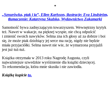
*
„Sznurówka, ptak i ja”, Ellen Karlsson, ilustracje: Eva Lindström,
tłumaczenie: Katarzyna Skalska, Wydawnictwo Zakamarki
Samotność bywa zadręczającym towarzyszem. Wewnętrzny krytyk
też. Nawet w wakacje, na pięknej wyspie, nie chcą odpuścić
i zmienić swoich nawyków. Selma zna ich głosy aż za dobrze i boi
się, że może ptak dziobiący jej serce ma rację, nigdy nie będzie
miała przyjaciółki. Selma nawet nie wie, że wymarzona przyjaźń
jest już tuż-tuż.
Książka otrzymała w 2013 roku Nagrodę Augusta, czyli
najważniejsze szwedzkie wyróżnienie dla książki dziecięcej.
To rekomendacja, która mnie skusiła i nie zawiodła.
Książkę kupicie
tu.