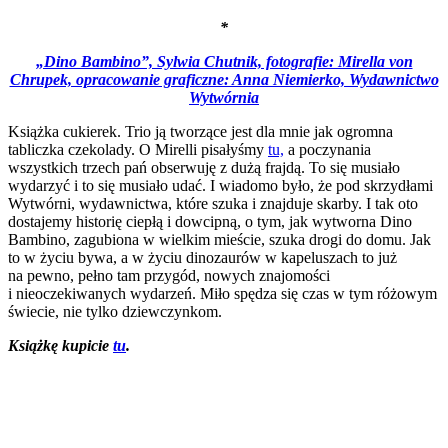
*
„Dino Bambino”, Sylwia Chutnik, fotografie: Mirella von
Chrupek, opracowanie graficzne: Anna Niemierko, Wydawnictwo
Wytwórnia
Książka cukierek. Trio ją tworzące jest dla mnie jak ogromna
tabliczka czekolady. O Mirelli pisałyśmy
tu,
a poczynania
wszystkich trzech pań obserwuję z dużą frajdą. To się musiało
wydarzyć i to się musiało udać. I wiadomo było, że pod skrzydłami
Wytwórni, wydawnictwa, które szuka i znajduje skarby. I tak oto
dostajemy historię ciepłą i dowcipną, o tym, jak wytworna Dino
Bambino, zagubiona w wielkim mieście, szuka drogi do domu. Jak
to w życiu bywa, a w życiu dinozaurów w kapeluszach to już
na pewno, pełno tam przygód, nowych znajomości
i nieoczekiwanych wydarzeń. Miło spędza się czas w tym różowym
świecie, nie tylko dziewczynkom.
Książkę kupicie
tu
.