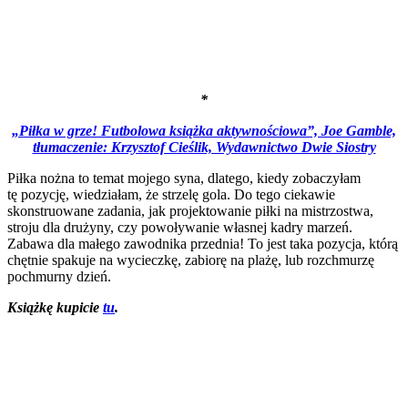
*
„Piłka w grze! Futbolowa książka aktywnościowa”, Joe Gamble,
tłumaczenie: Krzysztof Cieślik, Wydawnictwo Dwie Siostry
Piłka nożna to temat mojego syna, dlatego, kiedy zobaczyłam
tę pozycję, wiedziałam, że strzelę gola. Do tego ciekawie
skonstruowane zadania, jak projektowanie piłki na mistrzostwa,
stroju dla drużyny, czy powoływanie własnej kadry marzeń.
Zabawa dla małego zawodnika przednia! To jest taka pozycja, którą
chętnie spakuje na wycieczkę, zabiorę na plażę, lub rozchmurzę
pochmurny dzień.
Książkę kupicie
tu
.