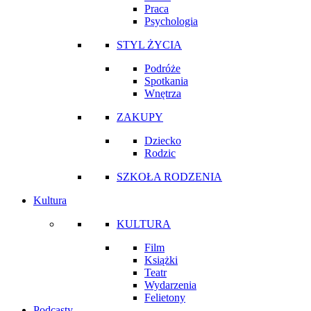
Praca
Psychologia
STYL ŻYCIA
Podróże
Spotkania
Wnętrza
ZAKUPY
Dziecko
Rodzic
SZKOŁA RODZENIA
Kultura
KULTURA
Film
Książki
Teatr
Wydarzenia
Felietony
Podcasty