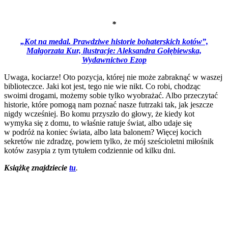
*
„Kot na medal. Prawdziwe historie bohaterskich kotów”,
Małgorzata Kur, ilustracje: Aleksandra Gołębiewska,
Wydawnictwo Ezop
Uwaga, kociarze! Oto pozycja, której nie może zabraknąć w waszej
biblioteczce. Jaki kot jest, tego nie wie nikt. Co robi, chodząc
swoimi drogami, możemy sobie tylko wyobrażać. Albo przeczytać
historie, które pomogą nam poznać nasze futrzaki tak, jak jeszcze
nigdy wcześniej. Bo komu przyszło do głowy, że kiedy kot
wymyka się z domu, to właśnie ratuje świat, albo udaje się
w podróż na koniec świata, albo lata balonem? Więcej kocich
sekretów nie zdradzę, powiem tylko, że mój sześcioletni miłośnik
kotów zasypia z tym tytułem codziennie od kilku dni.
Książkę znajdziecie
tu
.