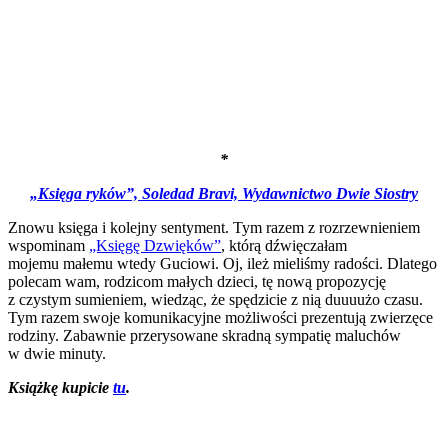
*
„Księga ryków”, Soledad Bravi, Wydawnictwo Dwie Siostry
Znowu księga i kolejny sentyment. Tym razem z rozrzewnieniem
wspominam
„Księgę Dzwięków”
, którą dźwięczałam
mojemu małemu wtedy Guciowi. Oj, ileż mieliśmy radości. Dlatego
polecam wam, rodzicom małych dzieci, tę nową propozycję
z czystym sumieniem, wiedząc, że spędzicie z nią duuuużo czasu.
Tym razem swoje komunikacyjne możliwości prezentują zwierzęce
rodziny. Zabawnie przerysowane skradną sympatię maluchów
w dwie minuty.
Książkę kupicie
tu
.