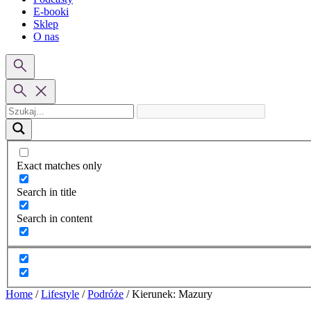
E-booki
Sklep
O nas
Exact matches only
Search in title
Search in content
Home
/
Lifestyle
/
Podróże
/
Kierunek: Mazury