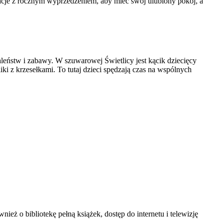
wacje z rocznym wyprzedzeniem, aby mieć swój ulubiony pokój, a
leństw i zabawy. W szuwarowej Świetlicy jest kącik dziecięcy
i z krzesełkami. To tutaj dzieci spędzają czas na wspólnych
eż o bibliotekę pełną książek, dostęp do internetu i telewizję