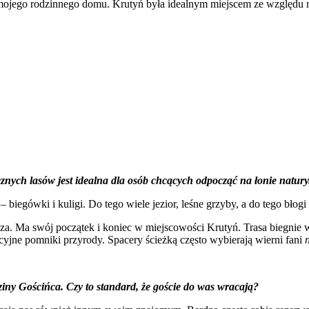
ojego rodzinnego domu. Krutyń była idealnym miejscem ze względu na b
icznych lasów jest idealna dla osób chcących odpocząć na łonie natur
ą – biegówki i kuligi. Do tego wiele jezior, leśne grzyby, a do tego bło
icza. Ma swój początek i koniec w miejscowości Krutyń. Trasa biegni
yjne pomniki przyrody. Spacery ścieżką często wybierają wierni fani
y Gościńca. Czy to standard, że goście do was wracają?