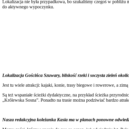
Lokalizacja nie była przypadkowa, bo szukaliśmy czegoś w pobliżu m
do aktywnego wypoczynku.
Lokalizacja Gościńca Szuwary, bliskość rzeki i soczysta zieleń okol
Jest tu wiele atrakcji: kajaki, konie, trasy biegowe i rowerowe, a zim
Są też wspaniałe ścieżki dydaktyczne, na przykład ścieżka przyrodn
„Królewska Sosna”. Ponadto na trasie można podziwiać bardzo atrakc
Nasza redakcyjna koleżanka Kasia ma w planach ponowne odwiedzin