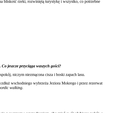
liskość rzeki, rozwiniętą turystykę i wszystko, co potrzebne
y. Co jeszcze przyciąga waszych gości?
gi spokój, niczym niezmącona cisza i boski zapach lasu.
e wzdłuż wschodniego wybrzeża Jeziora Mokrego i przez rezerwat
nordic walking
.