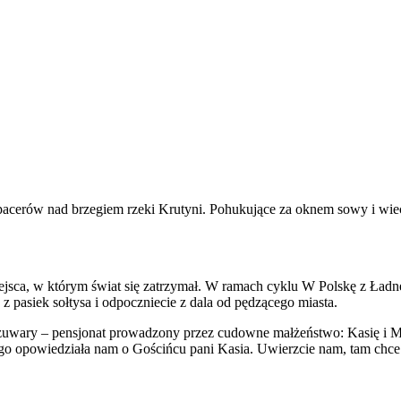
spacerów nad brzegiem rzeki Krutyni. Pohukujące za oknem sowy i wiec
sca, w którym świat się zatrzymał. W ramach cyklu W Polskę z Ładne
z pasiek sołtysa i odpoczniecie z dala od pędzącego miasta.
Szuwary – pensjonat prowadzony przez cudowne małżeństwo: Kasię i M
go opowiedziała nam o Gościńcu pani Kasia. Uwierzcie nam, tam chce 