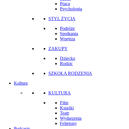
Praca
Psychologia
STYL ŻYCIA
Podróże
Spotkania
Wnętrza
ZAKUPY
Dziecko
Rodzic
SZKOŁA RODZENIA
Kultura
KULTURA
Film
Książki
Teatr
Wydarzenia
Felietony
Podcasty