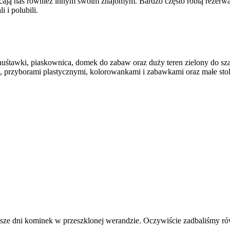
olecają nas również innym swoim znajomym. Bardzo często robią rezer
 i polubili.
huśtawki, piaskownica, domek do zabaw oraz duży teren zielony do sza
 przyborami plastycznymi, kolorowankami i zabawkami oraz małe stolik
sze dni kominek w przeszklonej werandzie. Oczywiście zadbaliśmy równi