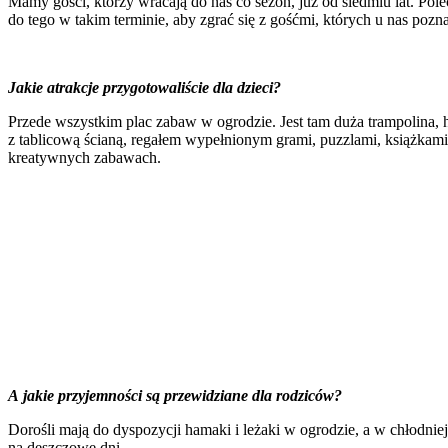
Mamy gości, którzy wracają do nas co sezon, już od siedmiu lat. P
do tego w takim terminie, aby zgrać się z gośćmi, których u nas poznali
Jakie atrakcje przygotowaliście dla dzieci?
Przede wszystkim plac zabaw w ogrodzie. Jest tam duża trampolina, 
z tablicową ścianą, regałem wypełnionym grami, puzzlami, książkami,
kreatywnych zabawach.
A jakie przyjemności są przewidziane dla rodziców?
Dorośli mają do dyspozycji hamaki i leżaki w ogrodzie, a w chłodniej
na deszczowe dni.