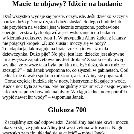
Macie te objawy? Idźcie na badanie
Dziś wszystko wydaje się proste, oczywiste. Jeśli dziecko zaczyna
bardzo dużo pić oraz często i dużo siusiać, do tego chudnie lub
nie przybiera na wadze i jest wiecznie zmęczone, pozbawione
energii – zestaw tych objawów jest wskazaniem do badania
w kierunku cukrzycy typu 1. W przypadku Aliny żaden z lekarzy
nie połączył kropek. „Dużo siusia i moczy się w nocy?
To adaptacja, tak reaguje na brata, zresztą to wciąż mała
dziewczynka. Dużo pije? No pije, jest lato, dziecko jest aktywne
i ma większe zapotrzebowanie. Jest drobna? Z siatki centylowej
wynika, że zawsze taka była, po kim ma być duża, skoro rodzice
szczupli?” – tak Janek wspomina to, co słyszeli w gabinetach. Coś
jednak nie dawało spokoju rodzicom, a stan Aliny się pogarszał.
„Coraz częściej budziła się w nocy, histerycznie błagając o wodę.
Każda noc była zarwana. Nie mogliśmy zrozumieć, z czego wynika
tak duże zapotrzebowanie na płyny. W ciągu jednej nocy potrafiła
wypić nawet litr wody” – wspomina Janek.
Glukoza 700
„Zaczęliśmy szukać odpowiedzi. Zrobiliśmy badanie krwi i moczu,
okazało się, że glukoza Aliny jest wystrzelona w kosmos. Nagle
wszystko zaczęło układać się w całość” – mówi Janek.