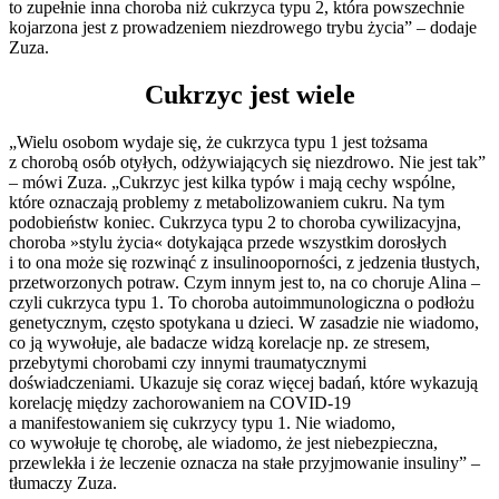
to zupełnie inna choroba niż cukrzyca typu 2, która powszechnie
kojarzona jest z prowadzeniem niezdrowego trybu życia” – dodaje
Zuza.
Cukrzyc jest wiele
„Wielu osobom wydaje się, że cukrzyca typu 1 jest tożsama
z chorobą osób otyłych, odżywiających się niezdrowo. Nie jest tak”
– mówi Zuza. „Cukrzyc jest kilka typów i mają cechy wspólne,
które oznaczają problemy z metabolizowaniem cukru. Na tym
podobieństw koniec. Cukrzyca typu 2 to choroba cywilizacyjna,
choroba »stylu życia« dotykająca przede wszystkim dorosłych
i to ona może się rozwinąć z insulinooporności, z jedzenia tłustych,
przetworzonych potraw. Czym innym jest to, na co choruje Alina –
czyli cukrzyca typu 1. To choroba autoimmunologiczna o podłożu
genetycznym, często spotykana u dzieci. W zasadzie nie wiadomo,
co ją wywołuje, ale badacze widzą korelacje np. ze stresem,
przebytymi chorobami czy innymi traumatycznymi
doświadczeniami. Ukazuje się coraz więcej badań, które wykazują
korelację między zachorowaniem na COVID-19
a manifestowaniem się cukrzycy typu 1. Nie wiadomo,
co wywołuje tę chorobę, ale wiadomo, że jest niebezpieczna,
przewlekła i że leczenie oznacza na stałe przyjmowanie insuliny” –
tłumaczy Zuza.