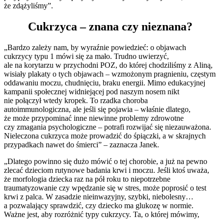
że zdążyliśmy”.
Cukrzyca – znana czy nieznana?
„Bardzo zależy nam, by wyraźnie powiedzieć: o objawach
cukrzycy typu 1 mówi się za mało. Trudno uwierzyć,
ale na korytarzu w przychodni POZ, do której chodziliśmy z Aliną,
wisiały plakaty o tych objawach – wzmożonym pragnieniu, częstym
oddawaniu moczu, chudnięciu, braku energii. Mimo edukacyjnej
kampanii społecznej widniejącej pod naszym nosem nikt
nie połączył wtedy kropek. To rzadka choroba
autoimmunologiczna, ale jeśli się pojawia – właśnie dlatego,
że może przypominać inne niewinne problemy zdrowotne
czy zmagania psychologiczne – potrafi rozwijać się niezauważona.
Nieleczona cukrzyca może prowadzić do śpiączki, a w skrajnych
przypadkach nawet do śmierci” – zaznacza Janek.
„Dlatego powinno się dużo mówić o tej chorobie, a już na pewno
zlecać dzieciom rutynowe badania krwi i moczu. Jeśli ktoś uważa,
że morfologia dziecka raz na pół roku to niepotrzebne
traumatyzowanie czy wpędzanie się w stres, może poprosić o test
krwi z palca. W zasadzie nieinwazyjny, szybki, niebolesny…
a pozwalający sprawdzić, czy dziecko ma glukozę w normie.
Ważne jest, aby rozróżnić typy cukrzycy. Ta, o której mówimy,