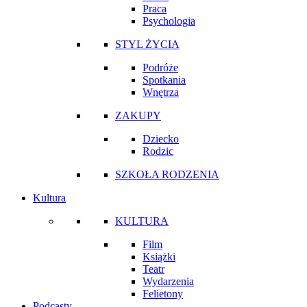
Praca
Psychologia
STYL ŻYCIA
Podróże
Spotkania
Wnętrza
ZAKUPY
Dziecko
Rodzic
SZKOŁA RODZENIA
Kultura
KULTURA
Film
Książki
Teatr
Wydarzenia
Felietony
Podcasty