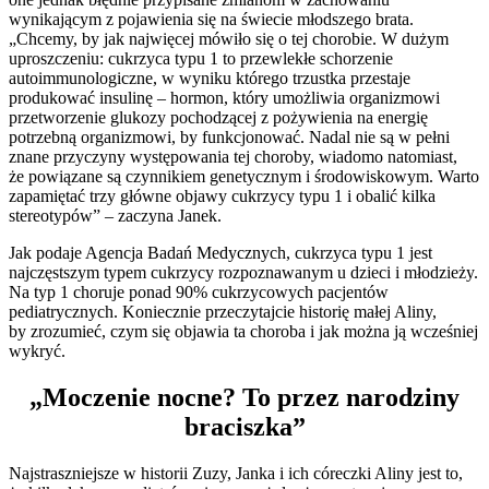
wynikającym z pojawienia się na świecie młodszego brata.
„Chcemy, by jak najwięcej mówiło się o tej chorobie. W dużym
uproszczeniu: cukrzyca typu 1 to przewlekłe schorzenie
autoimmunologiczne, w wyniku którego trzustka przestaje
produkować insulinę – hormon, który umożliwia organizmowi
przetworzenie glukozy pochodzącej z pożywienia na energię
potrzebną organizmowi, by funkcjonować. Nadal nie są w pełni
znane przyczyny występowania tej choroby, wiadomo natomiast,
że powiązane są czynnikiem genetycznym i środowiskowym. Warto
zapamiętać trzy główne objawy cukrzycy typu 1 i obalić kilka
stereotypów” – zaczyna Janek.
Jak podaje Agencja Badań Medycznych, cukrzyca typu 1 jest
najczęstszym typem cukrzycy rozpoznawanym u dzieci i młodzieży.
Na typ 1 choruje ponad 90% cukrzycowych pacjentów
pediatrycznych. Koniecznie przeczytajcie historię małej Aliny,
by zrozumieć, czym się objawia ta choroba i jak można ją wcześniej
wykryć.
„Moczenie nocne? To przez narodziny
braciszka”
Najstraszniejsze w historii Zuzy, Janka i ich córeczki Aliny jest to,