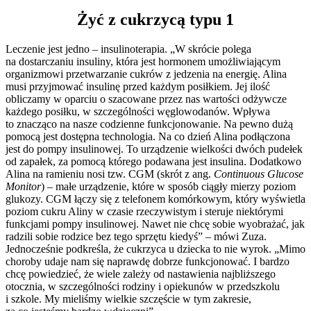
Żyć z cukrzycą typu 1
Leczenie jest jedno – insulinoterapia. „W skrócie polega
na dostarczaniu insuliny, która jest hormonem umożliwiającym
organizmowi przetwarzanie cukrów z jedzenia na energię. Alina
musi przyjmować insulinę przed każdym posiłkiem. Jej ilość
obliczamy w oparciu o szacowane przez nas wartości odżywcze
każdego posiłku, w szczególności węglowodanów. Wpływa
to znacząco na nasze codzienne funkcjonowanie. Na pewno dużą
pomocą jest dostępna technologia. Na co dzień Alina podłączona
jest do pompy insulinowej. To urządzenie wielkości dwóch pudełek
od zapałek, za pomocą którego podawana jest insulina. Dodatkowo
Alina na ramieniu nosi tzw. CGM (skrót z ang.
Continuous Glucose
Monitor
) – małe urządzenie, które w sposób ciągły mierzy poziom
glukozy. CGM łączy się z telefonem komórkowym, który wyświetla
poziom cukru Aliny w czasie rzeczywistym i steruje niektórymi
funkcjami pompy insulinowej. Nawet nie chcę sobie wyobrażać, jak
radzili sobie rodzice bez tego sprzętu kiedyś” – mówi Zuza.
Jednocześnie podkreśla, że cukrzyca u dziecka to nie wyrok. „Mimo
choroby udaje nam się naprawdę dobrze funkcjonować. I bardzo
chcę powiedzieć, że wiele zależy od nastawienia najbliższego
otocznia, w szczególności rodziny i opiekunów w przedszkolu
i szkole. My mieliśmy wielkie szczęście w tym zakresie,