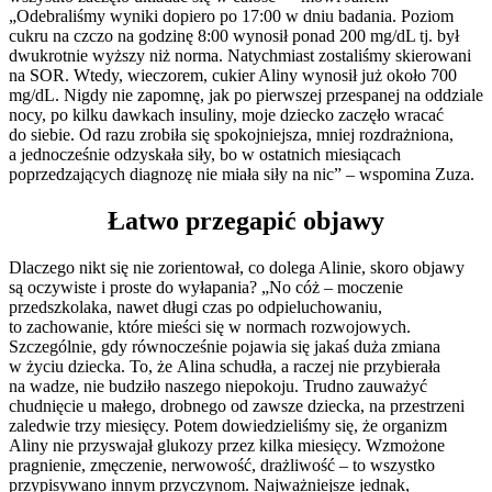
„Odebraliśmy wyniki dopiero po 17:00 w dniu badania. Poziom
cukru na czczo na godzinę 8:00 wynosił ponad 200 mg/dL tj. był
dwukrotnie wyższy niż norma. Natychmiast zostaliśmy skierowani
na SOR. Wtedy, wieczorem, cukier Aliny wynosił już około 700
mg/dL. Nigdy nie zapomnę, jak po pierwszej przespanej na oddziale
nocy, po kilku dawkach insuliny, moje dziecko zaczęło wracać
do siebie. Od razu zrobiła się spokojniejsza, mniej rozdrażniona,
a jednocześnie odzyskała siły, bo w ostatnich miesiącach
poprzedzających diagnozę nie miała siły na nic” – wspomina Zuza.
Łatwo przegapić objawy
Dlaczego nikt się nie zorientował, co dolega Alinie, skoro objawy
są oczywiste i proste do wyłapania? „No cóż – moczenie
przedszkolaka, nawet długi czas po odpieluchowaniu,
to zachowanie, które mieści się w normach rozwojowych.
Szczególnie, gdy równocześnie pojawia się jakaś duża zmiana
w życiu dziecka. To, że Alina schudła, a raczej nie przybierała
na wadze, nie budziło naszego niepokoju. Trudno zauważyć
chudnięcie u małego, drobnego od zawsze dziecka, na przestrzeni
zaledwie trzy miesięcy. Potem dowiedzieliśmy się, że organizm
Aliny nie przyswajał glukozy przez kilka miesięcy. Wzmożone
pragnienie, zmęczenie, nerwowość, drażliwość – to wszystko
przypisywano innym przyczynom. Najważniejsze jednak,