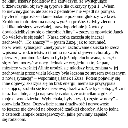
że kilku lekarzy pediatrów nie zauważyło, że występujące
u dziewczynki objawy są typowe dla cukrzycy typu 1. „Wiem,
to niewiarygodne, ale żaden z pediatrów nie wpadł na pomysł,
by zlecić najprostsze i tanie badanie poziomu glukozy we krwi.
Zrobiono to dopiero na naszą wyraźną prośbę. Gdyby zlecono
je kilka miesięcy wcześniej, prawdopodobnie już wtedy
dowiedzielibyśmy się o chorobie Aliny” – zaczyna opowieść Janek.
Co właściwie się stało? „Nasza córka zaczęła się inaczej
zachować”. „To znaczy?” – pytam Zuzę, jak to rozumieć,
bo w wielu sytuacjach „nietypowe” zachowanie dziecka to rzecz
wpisana w rodzicielstwo i trudno nazwać objawem choroby. „Po
pierwsze, pomimo że dawno była już odpieluchowana, zaczęła
się znów moczyć w nocy. Jednak ze względu na to, że parę
miesięcy wcześniej Alinie urodził się młodszy brat, zmiana w jej
zachowaniu przez wielu lekarzy była łączona ze stresem związanym
z nową sytuacją” – wspominają Janek i Zuza. Potem pojawiły się
inne objawy, skarżyła się na brak energii, niemalże przysypiała
na stojąco, zrobiła się też nerwowa, drażliwa. Nie była sobą. „Brzmi
teraz banalnie, ale ja naprawdę czułam, że »straciłam« gdzieś
moje dawne dziecko. Wybuchała, były krzyki, często w nocy” –
opowiada Zuza. Oczywiście sama drażliwość i nerwowość
to jeszcze nie dowód na obecność rzadkiej choroby. Ale to jedna
z czterech lampek ostrzegawczych, jakie powinny zapalać
się rodzicom.