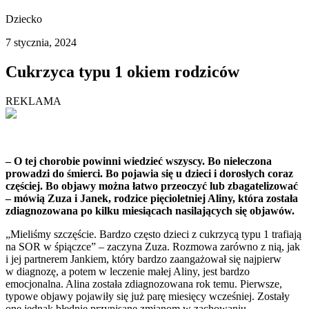
Dziecko
7 stycznia, 2024
Cukrzyca typu 1 okiem rodziców
REKLAMA
– O tej chorobie powinni wiedzieć wszyscy. Bo nieleczona
prowadzi do śmierci. Bo pojawia się u dzieci i dorosłych coraz
częściej. Bo objawy można łatwo przeoczyć lub zbagatelizować
– mówią Zuza i Janek, rodzice pięcioletniej Aliny, która została
zdiagnozowana po kilku miesiącach nasilających się objawów.
„Mieliśmy szczęście. Bardzo często dzieci z cukrzycą typu 1 trafiają
na SOR w śpiączce” – zaczyna Zuza. Rozmowa zarówno z nią, jak
i jej partnerem Jankiem, który bardzo zaangażował się najpierw
w diagnozę, a potem w leczenie małej Aliny, jest bardzo
emocjonalna. Alina została zdiagnozowana rok temu. Pierwsze,
typowe objawy pojawiły się już parę miesięcy wcześniej. Zostały
one jednak błędnie przypisane zmianom w zachowaniu