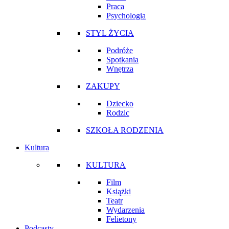
Praca
Psychologia
STYL ŻYCIA
Podróże
Spotkania
Wnętrza
ZAKUPY
Dziecko
Rodzic
SZKOŁA RODZENIA
Kultura
KULTURA
Film
Książki
Teatr
Wydarzenia
Felietony
Podcasty