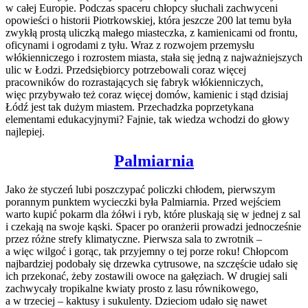
w całej Europie. Podczas spaceru chłopcy słuchali zachwyceni
opowieści o historii Piotrkowskiej, która jeszcze 200 lat temu była
zwykłą prostą uliczką małego miasteczka, z kamienicami od frontu,
oficynami i ogrodami z tyłu. Wraz z rozwojem przemysłu
włókienniczego i rozrostem miasta, stała się jedną z najważniejszych
ulic w Łodzi. Przedsiębiorcy potrzebowali coraz więcej
pracowników do rozrastających się fabryk włókienniczych,
więc przybywało też coraz więcej domów, kamienic i stąd dzisiaj
Łódź jest tak dużym miastem. Przechadzka poprzetykana
elementami edukacyjnymi? Fajnie, tak wiedza wchodzi do głowy
najlepiej.
Palmiarnia
Jako że styczeń lubi poszczypać policzki chłodem, pierwszym
porannym punktem wycieczki była Palmiarnia. Przed wejściem
warto kupić pokarm dla żółwi i ryb, które pluskają się w jednej z sal
i czekają na swoje kąski. Spacer po oranżerii prowadzi jednocześnie
przez różne strefy klimatyczne. Pierwsza sala to zwrotnik –
a więc wilgoć i gorąc, tak przyjemny o tej porze roku! Chłopcom
najbardziej podobały się drzewka cytrusowe, na szczęście udało się
ich przekonać, żeby zostawili owoce na gałęziach. W drugiej sali
zachwycały tropikalne kwiaty prosto z lasu równikowego,
a w trzeciej – kaktusy i sukulenty. Dzieciom udało się nawet