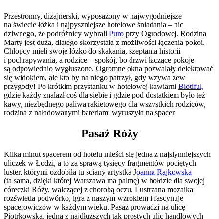
Przestronny, dizajnerski, wyposażony w najwygodniejsze
na świecie łóżka i najpyszniejsze hotelowe śniadania – nic
dziwnego, że podróżnicy wybrali
Puro
przy Ogrodowej. Rodzina
Marty jest duża, dlatego skorzystała z możliwości łączenia pokoi.
Chłopcy mieli swoje łóżko do skakania, szeptania historii
i pochrapywania, a rodzice – spokój, bo drzwi łączące pokoje
są odpowiednio wygłuszone. Ogromne okna pozwalały delektować
się widokiem, ale kto by na niego patrzył, gdy wzywa zew
przygody! Po krótkim przystanku w hotelowej kawiarni
Biotiful,
gdzie każdy znalazł coś dla siebie i gdzie pod dostatkiem było też
kawy, niezbędnego paliwa rakietowego dla wszystkich rodziców,
rodzina z naładowanymi bateriami wyruszyła na spacer.
Pasaż Róży
Kilka minut spacerem od hotelu mieści się jedna z najsłynniejszych
uliczek w Łodzi, a to za sprawą tysięcy fragmentów pociętych
luster, którymi ozdobiła tu ściany artystka J
oanna Rajkowska
(ta sama, dzięki której Warszawa ma palmę) w hołdzie dla swojej
córeczki Róży, walczącej z chorobą oczu. Lustrzana mozaika
rozświetla podwórko, igra z naszym wzrokiem i fascynuje
spacerowiczów w każdym wieku. Pasaż prowadzi na ulicę
Piotrkowską, jedną z najdłuższych tak prostych ulic handlowych