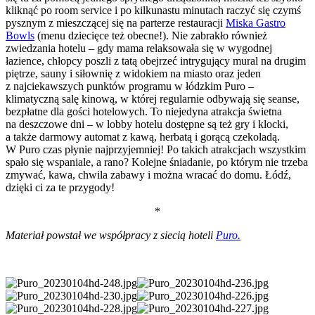
kliknąć po room service i po kilkunastu minutach raczyć się czymś
pysznym z mieszczącej się na parterze restauracji
Miska Gastro
Bowls
(menu dziecięce też obecne!). Nie zabrakło również
zwiedzania hotelu – gdy mama relaksowała się w wygodnej
łazience, chłopcy poszli z tatą obejrzeć intrygujący mural na drugim
piętrze, sauny i siłownię z widokiem na miasto oraz jeden
z najciekawszych punktów programu w łódzkim Puro –
klimatyczną salę kinową, w której regularnie odbywają się seanse,
bezpłatne dla gości hotelowych. To niejedyna atrakcja świetna
na deszczowe dni – w lobby hotelu dostępne są też gry i klocki,
a także darmowy automat z kawą, herbatą i gorącą czekoladą.
W Puro czas płynie najprzyjemniej! Po takich atrakcjach wszystkim
spało się wspaniale, a rano? Kolejne śniadanie, po którym nie trzeba
zmywać, kawa, chwila zabawy i można wracać do domu. Łódź,
dzięki ci za te przygody!
*
Materiał powstał we współpracy z siecią hoteli
Puro.