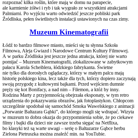
rozpoznać kilka roślin, które mają w domu na parapecie,
ale karmienie żółwi i ryb i tak wygrało ze wszystkimi atrakcjami
Palmiarni. Po wyjściu warto odwiedzić jeszcze pobliski park
Źródliska, pełen świetlistych instalacji ustawionych na czas zimy.
Muzeum Kinematografii
Łódź to bardzo filmowe miasto, mieści się tu słynna Szkoła
Filmowa, Aleja Gwiazd i Narodowe Centrum Kultury Filmowej.
A w parku Źródliska jest jeszcze jedna atrakcja, której nie warto
pomijać – Muzeum Kinematografii, zlokalizowane w zabytkowym
pałacu Karola Scheiblera, łódzkiego fabrykanta. Świetne
nie tylko dla dorosłych oglądaczy, którzy w małym palcu mają
historię polskiego kina, lecz także dla tych, którzy dopiero zaczynają
swoją przygodę z kultowymi bajkami. Przed wejściem dumnie
pręży się kot Bonifacy, a nad nim – Filemon, a któż by inny.
Rodzina Marty z przyjemnością obejrzała eksponaty, w tym retro
urządzenia do pokazywania obrazów, jak fotoplastykon. Chłopcom
szczególnie spodobał się samochód Smoka Wawelskiego z animacji
„Porwanie Baltazara Gąbki”, do którego mogli się wdrapać. Wizyta
w muzeum to dobra okazja do przypomnienia sobie, że po ciekawe
filmy i bajki dla dzieci nie zawsze trzeba sięgać na Netflixa,
bo klasyki też są warte uwagi – serię o Baltazarze Gąbce herbu
Zielona Pietruszka można znaleźć min. na YouTubie.