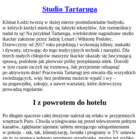
Studio Tartaruga
Klimat Łodzi tworzą w dużej mierze postindustrialne budynki,
w których kiedyś mieściły się fabryki tekstyliów. Ale rzemieślnicy
nadal tu są! Na przykład Tartaruga, wielokrotnie nagradzane studio
tkackie założone przez Jadzię Lenart i Wiktorię Podolec.
Dziewczyny od 2017 roku projektują i wykonują kilimy, makatki
i dywany, używając do tego tradycyjnych technik i narzędzi. Dla
trzech małych chłopców maszyny tkackie okazały się fascynującą
sprawą, podobnie jak pierwsze próby przeplatania nitek. Dorośli
w tym czasie raczyli się rozmową. Jak przyjemnie odsapnąć
po aktywnym dniu! Pracownia Tartarugi jest otwarta dla wszystkich
zwiedzających, więc bez problemu możecie wpaść i wy –
na pogawędkę, zakupy, a nawet warsztaty, które dziewczyny
prowadzą regularnie.
I z powrotem do hotelu
Po długim spacerze całej drużynie należał się relaks w przyjemnych
wnętrzach Puro. Chwila wylegiwania się przed telewizorem pełnym
kanałów, zgłębianie tajemnic tabletu sterującego udogodnieniami
w pokoju – tak, tak, klimatyzację, światła i programy w TV ustawia
się tu za pomocą jednego sprytnego urządzonka, można też szybko