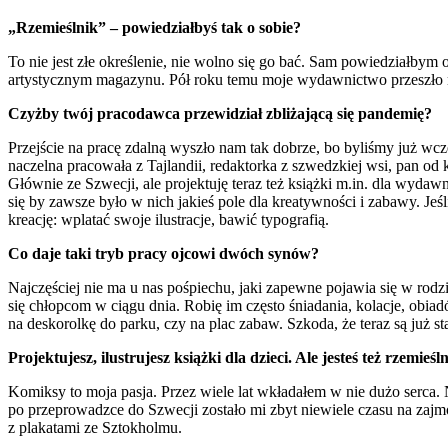
„Rzemieślnik” – powiedziałbyś tak o sobie?
To nie jest złe określenie, nie wolno się go bać. Sam powiedziałbym 
artystycznym magazynu. Pół roku temu moje wydawnictwo przeszło na
Czyżby twój pracodawca przewidział zbliżającą się pandemię?
Przejście na pracę zdalną wyszło nam tak dobrze, bo byliśmy już wcz
naczelna pracowała z Tajlandii, redaktorka z szwedzkiej wsi, pan od 
Głównie ze Szwecji, ale projektuję teraz też książki m.in. dla wyda
się by zawsze było w nich jakieś pole dla kreatywności i zabawy. Jeś
kreację: wplatać swoje ilustracje, bawić typografią.
Co daje taki tryb pracy ojcowi dwóch synów?
Najczęściej nie ma u nas pośpiechu, jaki zapewne pojawia się w rod
się chłopcom w ciągu dnia. Robię im często śniadania, kolacje, obia
na deskorolkę do parku, czy na plac zabaw. Szkoda, że teraz są już sta
Projektujesz, ilustrujesz książki dla dzieci. Ale jesteś też rzemie
Komiksy to moja pasja. Przez wiele lat wkładałem w nie dużo serca.
po przeprowadzce do Szwecji zostało mi zbyt niewiele czasu na zaj
z plakatami ze Sztokholmu.