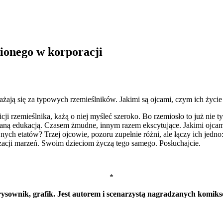
ionego w korporacji
ważają się za typowych rzemieślników. Jakimi są ojcami, czym ich życie 
icji rzemieślnika, każą o niej myśleć szeroko. Bo rzemiosło to już ni
debraną edukacją. Czasem żmudne, innym razem ekscytujące. Jakimi ojc
nych etatów? Trzej ojcowie, pozoru zupełnie różni, ale łączy ich jed
zacji marzeń. Swoim dzieciom życzą tego samego. Posłuchajcie.
*
 rysownik, grafik. Jest autorem i scenarzystą nagradzanych komik