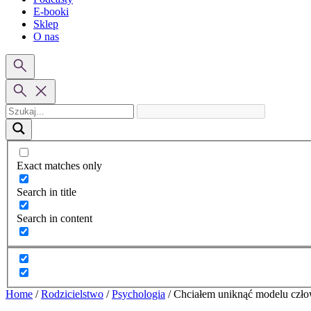
E-booki
Sklep
O nas
Exact matches only
Search in title
Search in content
Home
/
Rodzicielstwo
/
Psychologia
/
Chciałem uniknąć modelu czło