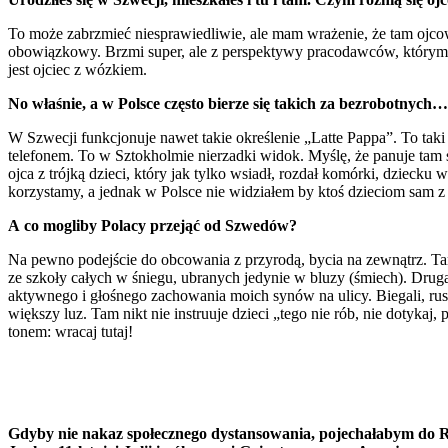
To może zabrzmieć niesprawiedliwie, ale mam wrażenie, że tam ojcowi
obowiązkowy. Brzmi super, ale z perspektywy pracodawców, którym ta
jest ojciec z wózkiem.
No właśnie, a w Polsce często bierze się takich za bezrobotnych…
W Szwecji funkcjonuje nawet takie określenie „Latte Pappa”. To taki t
telefonem. To w Sztokholmie nierzadki widok. Myślę, że panuje tam 
ojca z trójką dzieci, który jak tylko wsiadł, rozdał komórki, dzieck
korzystamy, a jednak w Polsce nie widziałem by ktoś dzieciom sam z
A co mogliby Polacy przejąć od Szwedów?
Na pewno podejście do obcowania z przyrodą, bycia na zewnątrz. Tam
ze szkoły całych w śniegu, ubranych jedynie w bluzy (śmiech). Drug
aktywnego i głośnego zachowania moich synów na ulicy. Biegali, ruszal
większy luz. Tam nikt nie instruuje dzieci „tego nie rób, nie dotyka
tonem: wracaj tutaj!
Gdyby nie nakaz społecznego dystansowania, pojechałabym do Ra