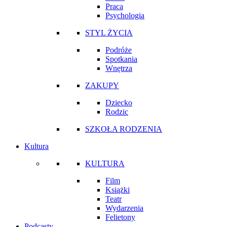
Praca
Psychologia
STYL ŻYCIA
Podróże
Spotkania
Wnętrza
ZAKUPY
Dziecko
Rodzic
SZKOŁA RODZENIA
Kultura
KULTURA
Film
Książki
Teatr
Wydarzenia
Felietony
Podcasty