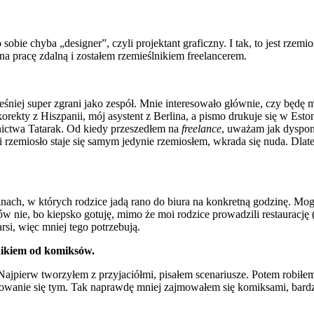
o sobie chyba „designer”, czyli projektant graficzny. I tak, to jest 
 pracę zdalną i zostałem rzemieślnikiem freelancerem.
eśniej super zgrani jako zespół. Mnie interesowało głównie, czy będę
korekty z Hiszpanii, mój asystent z Berlina, a pismo drukuje się w Est
wnictwa Tatarak. Od kiedy przeszedłem na
freelance
, uważam jak dysponu
li rzemiosło staje się samym jedynie rzemiosłem, wkrada się nuda. Dla
zinach, w których rodzice jadą rano do biura na konkretną godzinę. 
dów nie, bo kiepsko gotuję, mimo że moi rodzice prowadzili restaurac
rsi, więc mniej tego potrzebują.
ślnikiem od komiksów.
 Najpierw tworzyłem z przyjaciółmi, pisałem scenariusze. Potem robi
mowanie się tym. Tak naprawdę mniej zajmowałem się komiksami, bardzi