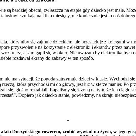
e są bardziej obecni, zwłaszcza na etapie gdy dziecko jest małe. Może 
tusiowie znikają na kilka miesięcy, nie koniecznie jest to coś dobr
ata, który niby się zajmuje dzieckiem, ale przesiaduje z kolegami w mo
spore przyzwolenie na korzystanie z elektroniki i ekranów przez nawe
u w wózku też, a sam gapił się w okno. Nie uważam by elektronika była 
 siebie rozdawał ekrany do zabawy w ten sposób.
 nie ma sytuacji, że pogoda zatrzymuje dzieci w klasie. Wychodzi się
ą rzeczą, która przychodzi mi do głowy, jest luz w sferze manier. Po
i się, głośno rozrabiali. Łapaliśmy się z żoną na tym, że ich ciągle s
j, przestań”. Dopiero jak dziecko stanie, powiedzmy, na skraju niebezp
*
fała Duszyńskiego rowerem, zrobić wywiad na żywo, w jego gospod