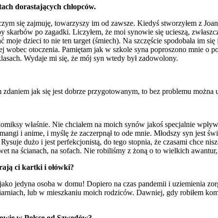
tach dorastających chłopców.
czym się zajmuję, towarzyszy im od zawsze. Kiedyś stworzyłem z Joan
y skarbów po zagadki. Liczyłem, że moi synowie się ucieszą, zwłas
ć moje dzieci to nie ten target (śmiech). Na szczęście spodobała im si
ardziej wobec otoczenia. Pamiętam jak w szkole syna poproszono mnie o
 klasach. Wydaje mi się, że mój syn wtedy był zadowolony.
 zdaniem jak się jest dobrze przygotowanym, to bez problemu można u
 komiksy właśnie. Nie chciałem na moich synów jakoś specjalnie wpływ
mangi i anime, i myślę że zaczerpnął to ode mnie. Młodszy syn jest świ
ysuje dużo i jest perfekcjonistą, do tego stopnia, że czasami chce nis
t na ścianach, na sofach. Nie robiliśmy z żoną o to wielkich awantur,
ją ci kartki i ołówki?
 jako jedyna osoba w domu! Dopiero na czas pandemii i uziemienia zor
wiarniach, lub w mieszkaniu moich rodziców. Dawniej, gdy robiłem ko
ojcowie w Polsce od Szwedów?