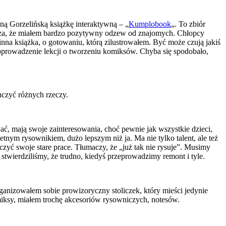
ną Gorzelińską książkę interaktywną – „
Kumplobook
„. To zbiór
zcza, że miałem bardzo pozytywny odzew od znajomych. Chłopcy
ę inna książka, o gotowaniu, którą zilustrowałem. Być może czują jakiś
 poprowadzenie lekcji o tworzeniu komiksów. Chyba się spodobało,
czyć różnych rzeczy.
ać, mają swoje zainteresowania, choć pewnie jak wszystkie dzieci,
etnym rysownikiem, dużo lepszym niż ja. Ma nie tylko talent, ale też
zczyć swoje stare prace. Tłumaczy, że „już tak nie rysuje”. Musimy
 stwierdziliśmy, że trudno, kiedyś przeprowadzimy remont i tyle.
ganizowałem sobie prowizoryczny stoliczek, który mieści jedynie
miksy, miałem trochę akcesoriów rysowniczych, notesów.