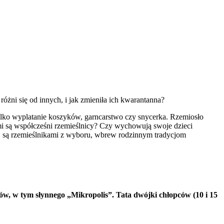
różni się od innych, i jak zmieniła ich kwarantanna?
e tylko wyplatanie koszyków, garncarstwo czy snycerka. Rzemiosło
ami są współcześni rzemieślnicy? Czy wychowują swoje dzieci
no: są rzemieślnikami z wyboru, wbrew rodzinnym tradycjom
sów, w tym słynnego „Mikropolis”. Tata dwójki chłopców (10 i 15