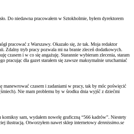
rzemiosło. Do niedawna pracowałem w Sztokholmie, byłem dyrektorem
 mógł pracować z Warszawy. Okazało się, że tak. Moja redaktor
onii. Zdalny tryb pracy pozwala mi na branie zleceń dodatkowych.
ję czasem i w co się angażuję. Starannie wybieram zlecenia, staram
tego pracując dla gazet starałem się zawsze maksymalnie uruchamiać
Mogę manewrować czasem i zadaniami w pracy, tak by móc poświęcić
ję (śmiech). Nie mam problemu by w środku dnia wyjść z dziećmi
łem komiksy sam, wydałem nowelę graficzną “566 kadrów”. Niestety
ej ilustracją. Otworzyłem nawet sklep internetowy
dennissimo.se