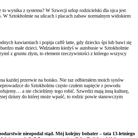
to wynika z systemu? W Szwecji urlop rodzicielski dla ojca jest
ego. W Sztokholmie na ulicach i placach zabaw normalnym widokiem
dnych kawiarniach i popija caffè latte, gdy dziecko śpi lub bawi się
t bardzo małe dzieci. Widziałem kiedyś w autobusie w Sztokholmie
czymś z gruntu złym, to element rzeczywistości z którego wszyscy
 na każdej przerwie na boisko. Nie raz odbierałem moich synów
 przeprowadzce do Sztokholmu często czułem napięcie z powodu
trofujemy… a nie chcieliśmy tego robić. Szwedzi mają inną kulturę,
iecznej dziury do której może wpaść, to rodzic powie stanowczym
arstwie nieopodal stąd. Mój kolejny bohater – tata 13-letniego