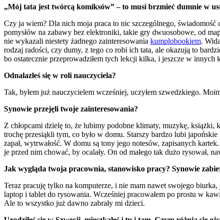
„Mój tata jest twórcą komiksów” – to musi brzmieć dumnie w us
Czy ja wiem? Dla nich moja praca to nic szczególnego, świadomość 
pomysłów na zabawy bez elektroniki, takie gry dwuosobowe, od map
nie wykazali niestety żadnego zainteresowania
kumplobookiem
. Wida
rodzaj radości, czy dumy, z tego co robi ich tata, ale okazują to b
bo ostatecznie przeprowadziłem tych lekcji kilka, i jeszcze w innych
Odnalazłeś się w roli nauczyciela?
Tak, byłem już nauczycielem wcześniej, uczyłem szwedzkiego. Moim
Synowie przejęli twoje zainteresowania?
Z chłopcami dzielę to, że lubimy podobne klimaty, muzykę, książki,
trochę przesiąkli tym, co było w domu. Starszy bardzo lubi japońskie 
zapał, wytrwałość. W domu są tony jego notesów, zapisanych kartek. R
je przed nim chować, by ocalały. On od małego tak dużo rysował, nawe
Jak wygląda twoja pracownia, stanowisko pracy? Synowie zabiera
Teraz pracuję tylko na komputerze, i nie mam nawet swojego biurka,
laptop i tablet do rysowania. Wcześniej pracowałem po prostu w ka
Ale to wszystko już dawno zabrały mi dzieci.
Urodziłeś się w Szwecji, mieszkałeś i tu i tam. Czym różnią się 