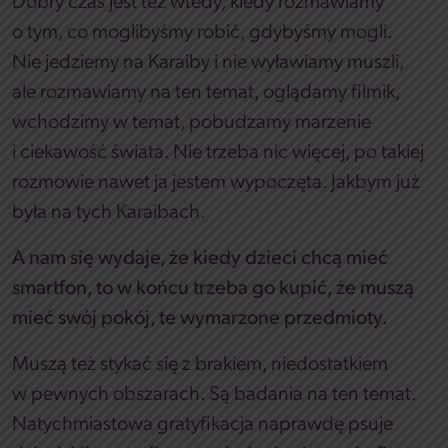
Dobry czas jest też wtedy, kiedy rozmawiamy
o tym, co moglibyśmy robić, gdybyśmy mogli.
Nie jedziemy na Karaiby i nie wyławiamy muszli,
ale rozmawiamy na ten temat, oglądamy filmik,
wchodzimy w temat, pobudzamy marzenie
i ciekawość świata. Nie trzeba nic więcej, po takiej
rozmowie nawet ja jestem wypoczęta. Jakbym już
była na tych Karaibach.
A nam się wydaje, że kiedy dzieci chcą mieć
smartfon, to w końcu trzeba go kupić, że muszą
mieć swój pokój, te wymarzone przedmioty.
Muszą też stykać się z brakiem, niedostatkiem
w pewnych obszarach. Są badania na ten temat.
Natychmiastowa gratyfikacja naprawdę psuje