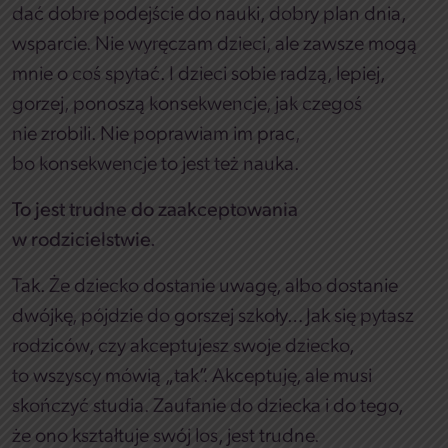
dać dobre podejście do nauki, dobry plan dnia,
wsparcie. Nie wyręczam dzieci, ale zawsze mogą
mnie o coś spytać. I dzieci sobie radzą, lepiej,
gorzej, ponoszą konsekwencje, jak czegoś
nie zrobili. Nie poprawiam im prac,
bo konsekwencje to jest też nauka.
To jest trudne do zaakceptowania
w rodzicielstwie.
Tak. Że dziecko dostanie uwagę, albo dostanie
dwójkę, pójdzie do gorszej szkoły… Jak się pytasz
rodziców, czy akceptujesz swoje dziecko,
to wszyscy mówią „tak”. Akceptuję, ale musi
skończyć studia. Zaufanie do dziecka i do tego,
że ono kształtuje swój los, jest trudne.