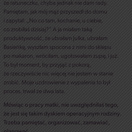
że ratuneczku, chyba jednak nie dam rady.
Pamiętam, jak mój mąż przyszedł do domu
i zapytał: „No co tam, kochanie, u ciebie,
co zrobiłaś dzisiaj?”. A ja miałam taką
produktywność, że ubrałam Julka, ubrałam
Basieńkę, wyszłam spocona z nimi do sklepu
po makaron, wróciłam, ugotowałam zupę, i już.
To był moment, by przyjąć z pokorą,
że rzeczywiście nic więcej nie jestem w stanie
zrobić. Moje uzdrowienie z wypalenia to był
proces, trwał ze dwa lata.
Mówiąc o pracy matki, nie uwzględniłaś tego,
że jest się takim dyskiem operacyjnym rodziny.
Trzeba pamiętać, organizować, zamawiać,
planować.