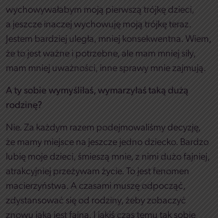
wychowywałabym moją pierwszą trójkę dzieci,
a jeszcze inaczej wychowuję moją trójkę teraz.
Jestem bardziej uległa, mniej konsekwentna. Wiem,
że to jest ważne i potrzebne, ale mam mniej siły,
mam mniej uważności, inne sprawy mnie zajmują.
A ty sobie wymyśliłaś, wymarzyłaś taką dużą
rodzinę?
Nie. Za każdym razem podejmowaliśmy decyzję,
że mamy miejsce na jeszcze jedno dziecko. Bardzo
lubię moje dzieci, śmieszą mnie, z nimi dużo fajniej,
atrakcyjniej przeżywam życie. To jest fenomen
macierzyństwa. A czasami muszę odpocząć,
zdystansować się od rodziny, żeby zobaczyć
znowu jaka jest fajna. I jakiś czas temu tak sobie