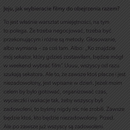
Jeju, jak wybieracie filmy do obejrzenia razem?
To jest właśnie warsztat umiejętności, na tym
to polega. Że trzeba negocjować, trzeba być
przekonującym i różne są metody. Głosowanie,
albo wymiana – za coś tam. Albo: „Ko znajdzie
mój sekator, który gdzieś zostawiłam, będzie mógł
w weekend wybrać film”. Uuuu, wszyscy od razu
szukają sekatora. Ale to, że zawsze ktoś płacze i jest
niezadowolony, jest wpisane w dzień. Jeżeli moim
celem by było gotować, organizować czas,
wycieczki i wakacje tak, żeby wszyscy byli
zadowoleni, to byśmy nigdy nic nie zrobili. Zawsze
będzie ktoś, kto będzie niezadowolony. Przed.
Ale po zawsze już wszyscy są zadowoleni.