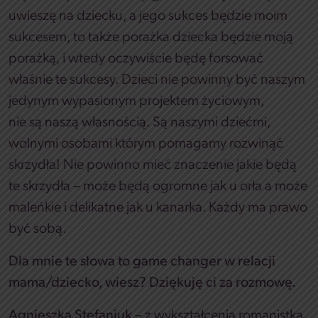
uwieszę na dziecku, a jego sukces będzie moim
sukcesem, to także porażka dziecka będzie moją
porażką, i wtedy oczywiście będę forsować
właśnie te sukcesy. Dzieci nie powinny być naszym
jedynym wypasionym projektem życiowym,
nie są naszą własnością. Są naszymi dziećmi,
wolnymi osobami którym pomagamy rozwinąć
skrzydła! Nie powinno mieć znaczenie jakie będą
te skrzydła – może będą ogromne jak u orła a może
maleńkie i delikatne jak u kanarka. Każdy ma prawo
być sobą.
Dla mnie te słowa to game changer w relacji
mama/dziecko, wiesz? Dziękuję ci za rozmowę.
Agnieszka Stefaniuk
– z wykształcenia romanistka,