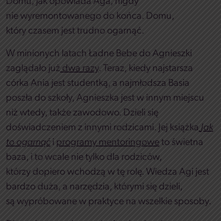
Domu, jak opowiada Aga, nigdy
nie wyremontowanego do końca. Domu,
który czasem jest trudno ogarnąć.
W minionych latach Ładne Bebe do Agnieszki
zaglądało już
dwa razy
. Teraz, kiedy najstarsza
córka Ania jest studentką, a najmłodsza Basia
poszła do szkoły, Agnieszka jest w innym miejscu
niż wtedy, także zawodowo. Dzieli się
doświadczeniem z innymi rodzicami. Jej książka
Jak
to ogarnąć
i
programy mentoringowe
to świetna
baza, i to wcale nie tylko dla rodziców,
którzy dopiero wchodzą w tę rolę. Wiedza Agi jest
bardzo duża, a narzędzia, którymi się dzieli,
są wypróbowane w praktyce na wszelkie sposoby.