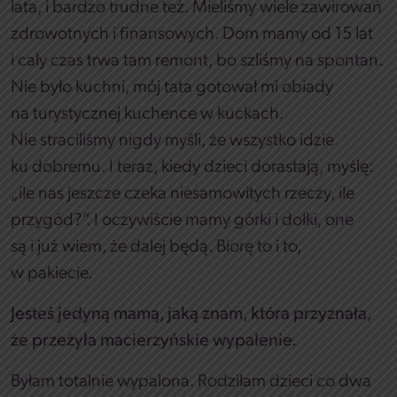
lata, i bardzo trudne też. Mieliśmy wiele zawirowań
zdrowotnych i finansowych. Dom mamy od 15 lat
i cały czas trwa tam remont, bo szliśmy na spontan.
Nie było kuchni, mój tata gotował mi obiady
na turystycznej kuchence w kuckach.
Nie straciliśmy nigdy myśli, że wszystko idzie
ku dobremu. I teraz, kiedy dzieci dorastają, myślę:
„ile nas jeszcze czeka niesamowitych rzeczy, ile
przygód?”. I oczywiście mamy górki i dołki, one
są i już wiem, że dalej będą. Biorę to i to,
w pakiecie.
Jesteś jedyną mamą, jaką znam, która przyznała,
że przeżyła macierzyńskie wypalenie.
Byłam totalnie wypalona. Rodziłam dzieci co dwa