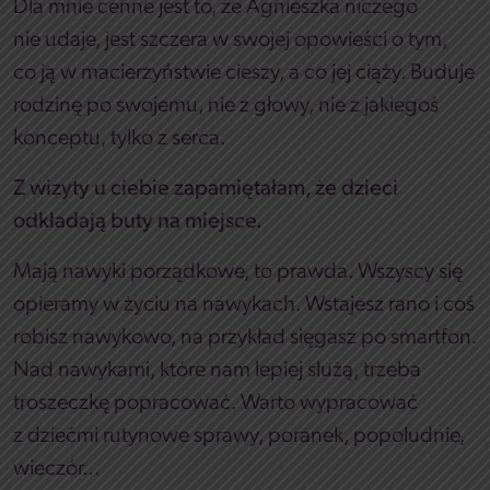
Dla mnie cenne jest to, że Agnieszka niczego
nie udaje, jest szczera w swojej opowieści o tym,
co ją w macierzyństwie cieszy, a co jej ciąży. Buduje
rodzinę po swojemu, nie z głowy, nie z jakiegoś
konceptu, tylko z serca.
Z wizyty u ciebie zapamiętałam, że dzieci
odkładają buty na miejsce.
Mają nawyki porządkowe, to prawda. Wszyscy się
opieramy w życiu na nawykach. Wstajesz rano i coś
robisz nawykowo, na przykład sięgasz po smartfon.
Nad nawykami, które nam lepiej służą, trzeba
troszeczkę popracować. Warto wypracować
z dziećmi rutynowe sprawy, poranek, popołudnie,
wieczór…