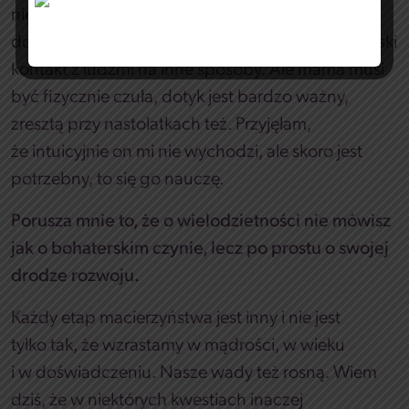
nie cieszyły. To, że cały czas są przylepione
do piersi, było dla mnie męczące. Wchodzę w bliski
kontakt z ludźmi na inne sposoby. Ale mama musi
być fizycznie czuła, dotyk jest bardzo ważny,
zresztą przy nastolatkach też. Przyjęłam,
że intuicyjnie on mi nie wychodzi, ale skoro jest
potrzebny, to się go nauczę.
Porusza mnie to, że o wielodzietności nie mówisz
jak o bohaterskim czynie, lecz po prostu o swojej
drodze rozwoju.
Każdy etap macierzyństwa jest inny i nie jest
tylko tak, że wzrastamy w mądrości, w wieku
i w doświadczeniu. Nasze wady też rosną. Wiem
dziś, że w niektórych kwestiach inaczej