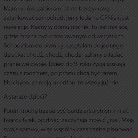
Mam synów, zabieram ich na benzynową
zatankować samochód. Jemy loda na CPNie i jest
rewelacja. Mamy w domu pralnię i to jest miejsce,
gdzie można być odizolowanym od wszystkich.
Schodziłam do piwnicy, szeptałam do jednego
dziecka: chodź, chodź, chodź i szliśmy składać
pranie we dwoje. Dzieci do 9. roku życia szukają
czasu z rodzicem, po prostu chcą być razem.
No chyba, że mają smartfon, to wtedy już nie.
A starsze dzieci?
Potem trochę trzeba być bardziej sprytnym i mieć
twardy tyłek, bo dzieci zaczynają mówić „nie”. Mają
swoje sprawy, więc wspólny czas trzeba planować.