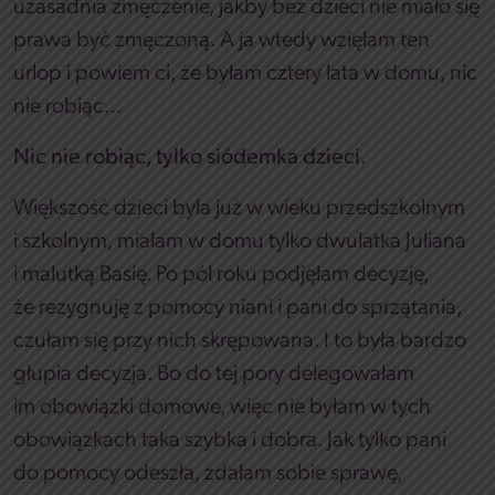
uzasadnia zmęczenie, jakby bez dzieci nie miało się
prawa być zmęczoną. A ja wtedy wzięłam ten
urlop i powiem ci, że byłam cztery lata w domu, nic
nie robiąc…
Nic nie robiąc, tylko siódemka dzieci.
Większość dzieci była już w wieku przedszkolnym
i szkolnym, miałam w domu tylko dwulatka Juliana
i malutką Basię. Po pół roku podjęłam decyzję,
że rezygnuję z pomocy niani i pani do sprzątania,
czułam się przy nich skrępowana. I to była bardzo
głupia decyzja. Bo do tej pory delegowałam
im obowiązki domowe, więc nie byłam w tych
obowiązkach taka szybka i dobra. Jak tylko pani
do pomocy odeszła, zdałam sobie sprawę,