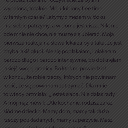
Po prostu robiłam. I oczywiście, że byłam
wypalona, totalnie. Mój ulubiony free time
w tamtym czasie? Leżymy z mężem w łóżku
i na siebie patrzymy, a w domu jest cisza. Nikt nic
ode mnie nie chce, nie muszę się ubierać. Moja
pierwsza reakcja na słowa lekarza była taka, że jest
chyba jakiś głupi. Ale się popłakałam, i płakałam
bardzo długo i bardzo intensywnie, bo dotknęłam
jakiejś swojej granicy. Bo ktoś mi powiedział
w końcu, że robię rzeczy, których nie powinnam
robić, że się powinnam zatrzymać. Dla mnie
to wtedy brzmiało: „Jesteś słaba. Nie dałaś rady”.
A mój mąż mówił: „Ale kochanie, rodzisz zaraz
siódme dziecko. Mamy dom, mamy tak dużo
rzeczy poukładanych, mamy superżycie. Masz