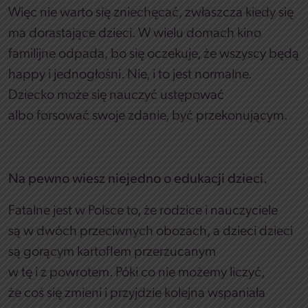
Więc nie warto się zniechęcać, zwłaszcza kiedy się
ma dorastające dzieci. W wielu domach kino
familijne odpada, bo się oczekuje, że wszyscy będą
happy i jednogłośni. Nie, i to jest normalne.
Dziecko może się nauczyć ustępować
albo forsować swoje zdanie, być przekonującym.
Na pewno wiesz niejedno o edukacji dzieci.
Fatalne jest w Polsce to, że rodzice i nauczyciele
są w dwóch przeciwnych obozach, a dzieci dzieci
są gorącym kartoflem przerzucanym
w tę i z powrotem. Póki co nie możemy liczyć,
że coś się zmieni i przyjdzie kolejna wspaniała