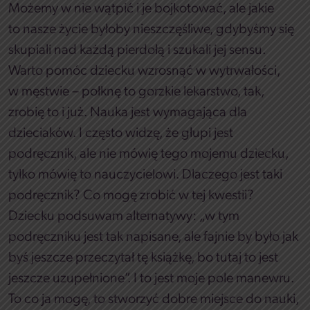
Możemy w nie wątpić i je bojkotować, ale jakie
to nasze życie byłoby nieszczęśliwe, gdybyśmy się
skupiali nad każdą pierdołą i szukali jej sensu.
Warto pomóc dziecku wzrosnąć w wytrwałości,
w męstwie – połknę to gorzkie lekarstwo, tak,
zrobię to i już. Nauka jest wymagająca dla
dzieciaków. I często widzę, że głupi jest
podręcznik, ale nie mówię tego mojemu dziecku,
tylko mówię to nauczycielowi. Dlaczego jest taki
podręcznik? Co mogę zrobić w tej kwestii?
Dziecku podsuwam alternatywy: „w tym
podręczniku jest tak napisane, ale fajnie by było jak
byś jeszcze przeczytał tę książkę, bo tutaj to jest
jeszcze uzupełnione”. I to jest moje pole manewru.
To co ja mogę, to stworzyć dobre miejsce do nauki,