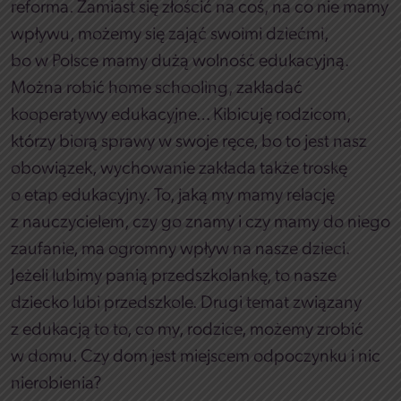
reforma. Zamiast się złościć na coś, na co nie mamy
wpływu, możemy się zająć swoimi dziećmi,
bo w Polsce mamy dużą wolność edukacyjną.
Można robić home schooling, zakładać
kooperatywy edukacyjne… Kibicuję rodzicom,
którzy biorą sprawy w swoje ręce, bo to jest nasz
obowiązek, wychowanie zakłada także troskę
o etap edukacyjny. To, jaką my mamy relację
z nauczycielem, czy go znamy i czy mamy do niego
zaufanie, ma ogromny wpływ na nasze dzieci.
Jeżeli lubimy panią przedszkolankę, to nasze
dziecko lubi przedszkole. Drugi temat związany
z edukacją to to, co my, rodzice, możemy zrobić
w domu. Czy dom jest miejscem odpoczynku i nic
nierobienia?