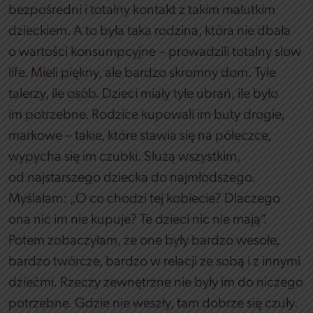
bezpośredni i totalny kontakt z takim malutkim
dzieckiem. A to była taka rodzina, która nie dbała
o wartości konsumpcyjne – prowadzili totalny slow
life. Mieli piękny, ale bardzo skromny dom. Tyle
talerzy, ile osób. Dzieci miały tyle ubrań, ile było
im potrzebne. Rodzice kupowali im buty drogie,
markowe – takie, które stawia się na półeczce,
wypycha się im czubki. Służą wszystkim,
od najstarszego dziecka do najmłodszego.
Myślałam: „O co chodzi tej kobiecie? Dlaczego
ona nic im nie kupuje? Te dzieci nic nie mają”.
Potem zobaczyłam, że one były bardzo wesołe,
bardzo twórcze, bardzo w relacji ze sobą i z innymi
dziećmi. Rzeczy zewnętrzne nie były im do niczego
potrzebne. Gdzie nie weszły, tam dobrze się czuły.