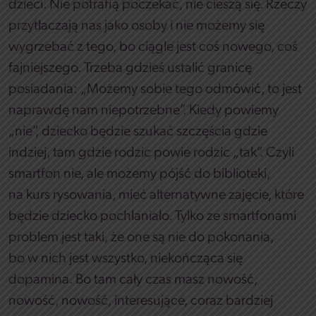
dzieci. Nie potrafią poczekać, nie cieszą się. Rzeczy
przytłaczają nas jako osoby i nie możemy się
wygrzebać z tego, bo ciągle jest coś nowego, coś
fajniejszego. Trzeba gdzieś ustalić granicę
posiadania: „Możemy sobie tego odmówić, to jest
naprawdę nam niepotrzebne”. Kiedy powiemy
„nie”, dziecko będzie szukać szczęścia gdzie
indziej, tam gdzie rodzic powie rodzic „tak”. Czyli
smartfon nie, ale możemy pójść do biblioteki,
na kurs rysowania, mieć alternatywne zajęcie, które
będzie dziecko pochłaniało. Tylko ze smartfonami
problem jest taki, że one są nie do pokonania,
bo w nich jest wszystko, niekończąca się
dopamina. Bo tam cały czas masz nowość,
nowość, nowość, interesujące, coraz bardziej