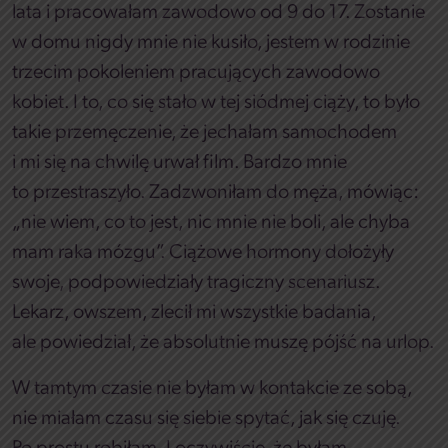
lata i pracowałam zawodowo od 9 do 17. Zostanie
w domu nigdy mnie nie kusiło, jestem w rodzinie
trzecim pokoleniem pracujących zawodowo
kobiet. I to, co się stało w tej siódmej ciąży, to było
takie przemęczenie, że jechałam samochodem
i mi się na chwilę urwał film. Bardzo mnie
to przestraszyło. Zadzwoniłam do męża, mówiąc:
„nie wiem, co to jest, nic mnie nie boli, ale chyba
mam raka mózgu”. Ciążowe hormony dołożyły
swoje, podpowiedziały tragiczny scenariusz.
Lekarz, owszem, zlecił mi wszystkie badania,
ale powiedział, że absolutnie muszę pójść na urlop.
W tamtym czasie nie byłam w kontakcie ze sobą,
nie miałam czasu się siebie spytać, jak się czuję.