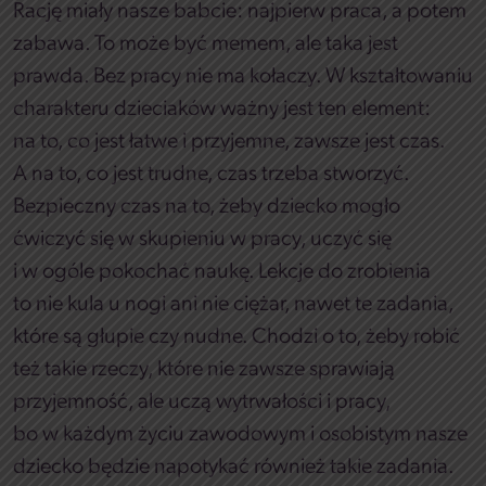
Rację miały nasze babcie: najpierw praca, a potem
zabawa. To może być memem, ale taka jest
prawda. Bez pracy nie ma kołaczy. W kształtowaniu
charakteru dzieciaków ważny jest ten element:
na to, co jest łatwe i przyjemne, zawsze jest czas.
A na to, co jest trudne, czas trzeba stworzyć.
Bezpieczny czas na to, żeby dziecko mogło
ćwiczyć się w skupieniu w pracy, uczyć się
i w ogóle pokochać naukę. Lekcje do zrobienia
to nie kula u nogi ani nie ciężar, nawet te zadania,
które są głupie czy nudne. Chodzi o to, żeby robić
też takie rzeczy, które nie zawsze sprawiają
przyjemność, ale uczą wytrwałości i pracy,
bo w każdym życiu zawodowym i osobistym nasze
dziecko będzie napotykać również takie zadania.