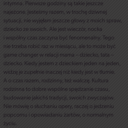
intymna. Pierwsze godziny są takie jeszcze
najeżone. Jesteśmy razem, w trochę dziwnej
sytuacji, nie wyjęłam jeszcze głowy z moich spraw,
dziecko ze swoich. Ale jest wieczór, nocka
i wspólny czas zaczyna być fenomenalny. Tego
nie trzeba robić raz w miesiącu, ale to może być
game changer w relacji mama – dziecko, tata –
dziecko. Kiedy jestem z dzieckiem jeden na jeden,
widzę je zupełnie inaczej niż kiedy jest w tłumie.
A o czas razem, rodzinny, też walczę. Kultura
rodzinna to dobre wspólne spędzanie czasu,
budowanie jakichś tradycji, swoich zwyczajów.
Nie mówię o słuchaniu opery, raczej o jedzeniu
popcornu i opowiadaniu żartów, o normalnym
życiu.