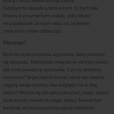
pracę i robisz kawał dobrej roboty”.
Gdybym to słyszała o kimś innym, to bym biła
brawo, a w sumie bym wolała, żeby lekarz
mi powiedział, że mam raka, niż że jestem
zmęczona i mam odpocząć.
Dlaczego?
Bo to by była poważna wymówka, żeby przestać
się zarzynać. Natomiast zmęczenie nie było wtedy
dla mnie poważną wymówką. Czy my jesteśmy
normalne? Ile jest takich kobiet, które tak właśnie
ciągną swoje rodziny, bez względu na liczbę
dzieci? Można się tak samo zarzynać, mając jedno
dziecko lub nawet nie mając dzieci. Nawet tym
bardziej, bo macierzyństwo jakoś niektórym