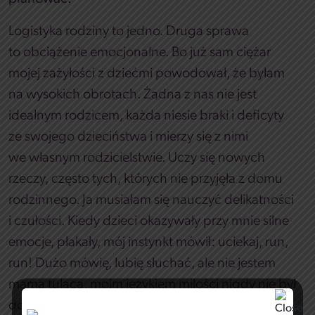
Logistyka rodziny to jedno. Druga sprawa
to obciążenie emocjonalne. Bo już sam ciężar
mojej zażyłości z dziećmi powodował, że byłam
na wysokich obrotach. Żadna z nas nie jest
idealnym rodzicem, każda niesie braki i deficyty
ze swojego dzieciństwa i mierzy się z nimi
we własnym rodzicielstwie. Uczy się nowych
rzeczy, często tych, których nie przyjęła z domu
rodzinnego. Ja musiałam się nauczyć delikatności
i czułości. Kiedy dzieci okazywały przy mnie silne
emocje, płakały, mój instynkt mówił: uciekaj, run,
run! Dużo mówię, lubię słuchać, ale nie jestem
mamą tulącą, moim językiem miłości nigdy nie był
dotyk. I dlatego też maleńkie dzieci w ogóle mnie