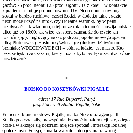
gazów: 75 proc. neonu i 25 proc. argonu. Ta z kolei – w kontakcie
z prądem – emituje promieniowanie UV. Neon umiejscowiony
został w bardzo ruchliwej części Łodzi, w dodatku takiej, gdzie
neon może liczyć na mrok, czyli idealne warunki, by w pełni
rozbłysnąć. Jak wiadomo, o tej porze roku ciemność spowija polskie
ulice tuż po 16:00, tak więc jest spora szansa, że dojrzycie ten
rozluźniający, migoczący nakaz podczas popołudniowego spaceru
ulicą Piotrkowską. Hasło przyświecające (dosłownie) twórcom
brzmiało: WDECH/WYDECH – póki są ludzie, jest miasto. Kto
jeszcze tęskni za czasami, kiedy można było bez lęku zachłysnąć się
powietrzem?
*
BOISKO DO KOSZYKÓWKI PIGALLE
adres: 17 Rue Duperré, Paryż
projektanci: ill-Studio, Pigalle, Nike
Francuski brand modowy Pigalle, marka Nike oraz agencja ill-
Studio połączyli siły, by wspólnie dokonać transformacji paryskiego
boiska w skrzące się kolorami miejsce spotkań i interakcji lokalnej
społeczności. Fuksja, kanarkowa żółć i płonący oranż w mig