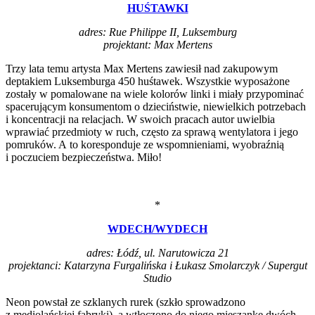
HUŚTAWKI
adres: Rue Philippe II, Luksemburg
projektant: Max Mertens
Trzy lata temu artysta Max Mertens zawiesił nad zakupowym
deptakiem Luksemburga 450 huśtawek. Wszystkie wyposażone
zostały w pomalowane na wiele kolorów linki i miały przypominać
spacerującym konsumentom o dzieciństwie, niewielkich potrzebach
i koncentracji na relacjach. W swoich pracach autor uwielbia
wprawiać przedmioty w ruch, często za sprawą wentylatora i jego
pomruków. A to koresponduje ze wspomnieniami, wyobraźnią
i poczuciem bezpieczeństwa. Miło!
*
WDECH/WYDECH
adres: Łódź, ul. Narutowicza 21
projektanci: Katarzyna Furgalińska i Łukasz Smolarczyk / Supergut
Studio
Neon powstał ze szklanych rurek (szkło sprowadzono
z mediolańskiej fabryki), a wtłoczono do niego mieszankę dwóch