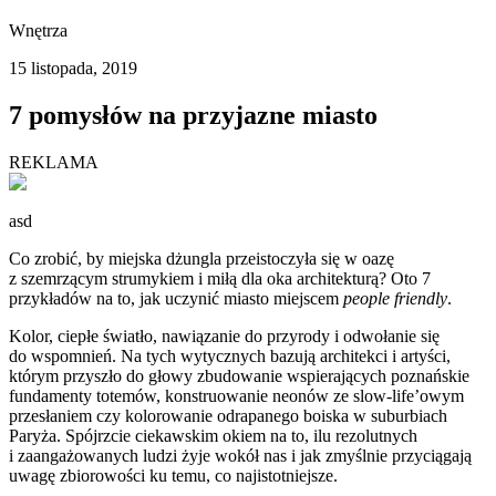
Wnętrza
15 listopada, 2019
7 pomysłów na przyjazne miasto
REKLAMA
asd
Co zrobić, by miejska dżungla przeistoczyła się w oazę
z szemrzącym strumykiem i miłą dla oka architekturą? Oto 7
przykładów na to, jak uczynić miasto miejscem
people friendly
.
Kolor, ciepłe światło, nawiązanie do przyrody i odwołanie się
do wspomnień. Na tych wytycznych bazują architekci i artyści,
którym przyszło do głowy zbudowanie wspierających poznańskie
fundamenty totemów, konstruowanie neonów ze slow-life’owym
przesłaniem czy kolorowanie odrapanego boiska w suburbiach
Paryża. Spójrzcie ciekawskim okiem na to, ilu rezolutnych
i zaangażowanych ludzi żyje wokół nas i jak zmyślnie przyciągają
uwagę zbiorowości ku temu, co najistotniejsze.