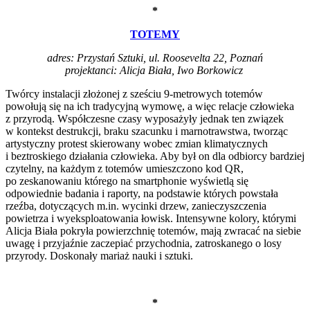
*
TOTEMY
adres: Przystań Sztuki, ul. Roosevelta 22, Poznań
projektanci: Alicja Biała, Iwo Borkowicz
Twórcy instalacji złożonej z sześciu 9-metrowych totemów
powołują się na ich tradycyjną wymowę, a więc relacje człowieka
z przyrodą. Współczesne czasy wyposażyły jednak ten związek
w kontekst destrukcji, braku szacunku i marnotrawstwa, tworząc
artystyczny protest skierowany wobec zmian klimatycznych
i beztroskiego działania człowieka. Aby był on dla odbiorcy bardziej
czytelny, na każdym z totemów umieszczono kod QR,
po zeskanowaniu którego na smartphonie wyświetlą się
odpowiednie badania i raporty, na podstawie których powstała
rzeźba, dotyczących m.in. wycinki drzew, zanieczyszczenia
powietrza i wyeksploatowania łowisk. Intensywne kolory, którymi
Alicja Biała pokryła powierzchnię totemów, mają zwracać na siebie
uwagę i przyjaźnie zaczepiać przychodnia, zatroskanego o losy
przyrody. Doskonały mariaż nauki i sztuki.
*