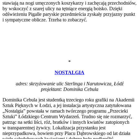
stawiają na nogi umęczonych koszykarzy i zachęcają przechodniów,
by wskoczyć z szarej ulicy na tętniące energią boisko. Dzięki
odświeżeniu Pigalle paryskie przedmieścia zyskały przyjazny punkt
i sympatyczne oblicze. Trzeba to zobaczyć.
*
NOSTALGIA
adres: skrzyżowanie ulic Sterlinga i Narutowicza, Łódź
projektant: Dominika Cebula
Dominika Cebula jest studentką trzeciego roku grafiki na Akademii
Sztuk Pięknych w Łodzi, a jej instalacja artystyczna zatytułowana
„Nostalgia” powstała w ramach twórczego programu „Przecieki
Sztuki” Łódzkiego Centrum Wydarzeń. Trudno się nie rozmarzyć,
patrząc na setki liści, róż, bratków i innych kwiatów zatopionych
w transparentnej żywicy. Lokalizacja przystanku jest
nieprzypadkowa, bowiem przy Placu Dąbrowskiego od lat działa
wiele całodobowych kwiaciarni i dobrze było podkreślić