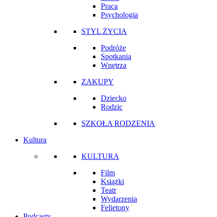
Praca
Psychologia
STYL ŻYCIA
Podróże
Spotkania
Wnętrza
ZAKUPY
Dziecko
Rodzic
SZKOŁA RODZENIA
Kultura
KULTURA
Film
Książki
Teatr
Wydarzenia
Felietony
Podcasty