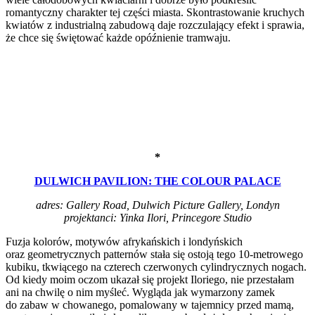
romantyczny charakter tej części miasta. Skontrastowanie kruchych
kwiatów z industrialną zabudową daje rozczulający efekt i sprawia,
że chce się świętować każde opóźnienie tramwaju.
*
DULWICH PAVILION: THE COLOUR PALACE
adres: Gallery Road, Dulwich Picture Gallery, Londyn
projektanci: Yinka Ilori, Princegore Studio
Fuzja kolorów, motywów afrykańskich i londyńskich
oraz geometrycznych patternów stała się ostoją tego 10-metrowego
kubiku, tkwiącego na czterech czerwonych cylindrycznych nogach.
Od kiedy moim oczom ukazał się projekt Iloriego, nie przestałam
ani na chwilę o nim myśleć. Wygląda jak wymarzony zamek
do zabaw w chowanego, pomalowany w tajemnicy przed mamą,