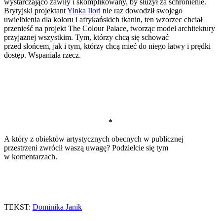
wystarczająco zawiły i skomplikowany, by służył za schronienie.
Brytyjski projektant
Yinka Ilori
nie raz dowodził swojego
uwielbienia dla koloru i afrykańskich tkanin, ten wzorzec chciał
przenieść na projekt The Colour Palace, tworząc model architektury
przyjaznej wszystkim. Tym, którzy chcą się schować
przed słońcem, jak i tym, którzy chcą mieć do niego łatwy i prędki
dostęp. Wspaniała rzecz.
*
A który z obiektów artystycznych obecnych w publicznej
przestrzeni zwrócił waszą uwagę? Podzielcie się tym
w komentarzach.
TEKST:
Dominika Janik