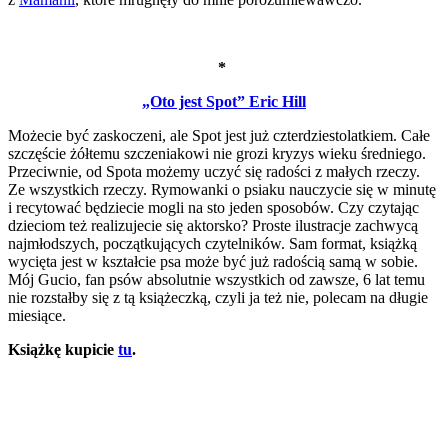
*
„Oto jest Spot” Eric Hill
Możecie być zaskoczeni, ale Spot jest już czterdziestolatkiem. Całe
szczęście żółtemu szczeniakowi nie grozi kryzys wieku średniego.
Przeciwnie, od Spota możemy uczyć się radości z małych rzeczy.
Ze wszystkich rzeczy. Rymowanki o psiaku nauczycie się w minutę
i recytować będziecie mogli na sto jeden sposobów. Czy czytając
dzieciom też realizujecie się aktorsko? Proste ilustracje zachwycą
najmłodszych, początkujących czytelników. Sam format, książką
wycięta jest w kształcie psa może być już radością samą w sobie.
Mój Gucio, fan psów absolutnie wszystkich od zawsze, 6 lat temu
nie rozstałby się z tą książeczką, czyli ja też nie, polecam na długie
miesiące.
Książkę kupicie
tu
.