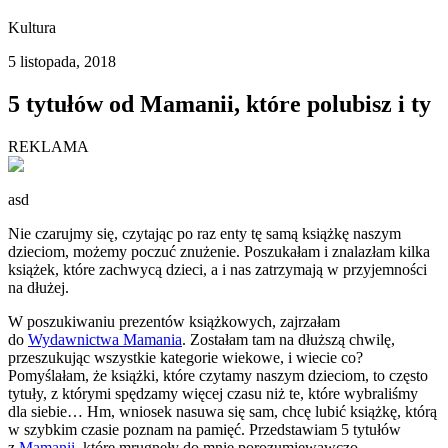
Kultura
5 listopada, 2018
5 tytułów od Mamanii, które polubisz i ty
REKLAMA
asd
Nie czarujmy się, czytając po raz enty tę samą książkę naszym
dzieciom, możemy poczuć znużenie. Poszukałam i znalazłam kilka
książek, które zachwycą dzieci, a i nas zatrzymają w przyjemności
na dłużej.
W poszukiwaniu prezentów książkowych, zajrzałam
do
Wydawnictwa Mamania
. Zostałam tam na dłuższą chwilę,
przeszukując wszystkie kategorie wiekowe, i wiecie co?
Pomyślałam, że książki, które czytamy naszym dzieciom, to często
tytuły, z którymi spędzamy więcej czasu niż te, które wybraliśmy
dla siebie… Hm, wniosek nasuwa się sam, chcę lubić książkę, którą
w szybkim czasie poznam na pamięć. Przedstawiam 5 tytułów
z
Mamanii
, które mrugnęły do mnie porozumiewawczo.