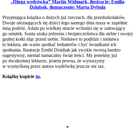
„Długa wędrówka” Martin Widmark, ilustracje: Emilia
Dziubak, tłumaczenie: Marta Dybula
Przejmująca książka o dużych już rzeczach, dla przedszkolaków.
Dwoje nieznających się dzieci tego samego dnia rusza w zupełnie
inną podróż. Adam po wielkiej stracie wchodzi się w zalewający
go smutek. Sonia szuka jedzenia i bezpieczeństwa dla siebie i swojej
grubej kotki idąc przed siebie. Niełatwe to podróże i niełatwa
to lektura, ale warto spotkać bohaterów i być świadkami ich
spotkania. Ilustracje Emilii Dziubak jak zwykle tworzą bardzo
sugestywny, niemal namacalny świat treści. My jesteśmy już
po dwukrotnej lekturze, jestem pewna, że wyruszymy
w wymyśloną przez autora wędrówkę jeszcze nie raz.
Książkę kupicie
tu
.
*