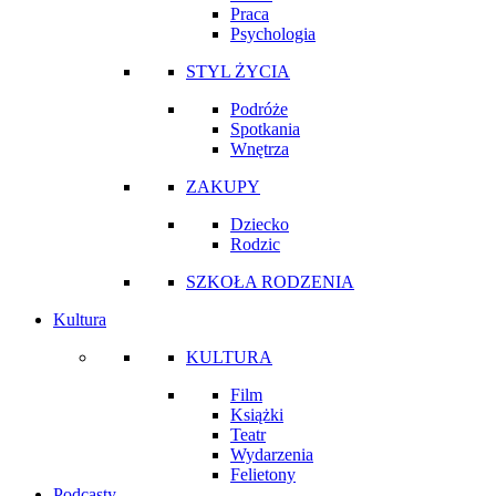
Praca
Psychologia
STYL ŻYCIA
Podróże
Spotkania
Wnętrza
ZAKUPY
Dziecko
Rodzic
SZKOŁA RODZENIA
Kultura
KULTURA
Film
Książki
Teatr
Wydarzenia
Felietony
Podcasty