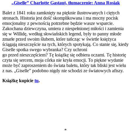
„Giselle” Charlotte Gastaut, tłumaczenie: Anna Rosiak
Balet z 1841 roku zamknięty na pięknie ilustrowanych i ciętych
stronach. Historia jest dość skomplikowana i ma mocny pocisk
emocjonalny z pewnością potrzebne będzie wasze wsparcie.
Zakochana dziewczyna, umiera z niespełnionej miłości i zamienia
się w Willidę, według słowiańskich legend, były to panny młode
zmarłe przed swoim ślubem, które tańcząc w świetle księżyca
ściągają nieszczęście na tych, których spotykają. Co stanie się, kiedy
Giselle spotka swego wybranka? Czy uchroni
go przed nieszczęściem? Tę książkę się odbiera oczami. Tę historię
czyta się sercem, moja córka nie kryła emocji. To piękne wydanie
może być zaproszeniem do świata baletu, który tak bliski jest wielu
z nas. „Giselle” podobno nigdy nie schodzi ze światowych afiszy.
Książkę kupicie
tu
.
*