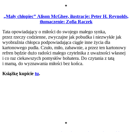
*
„Mały chłopiec” Alison McGhee, ilustracje: Peter H. Reynolds,
tłumaczenie: Zofia Raczek
Tata opowiadający o miłości do swojego małego synka,
przez rzeczy codzienne, zwyczajne jak pobudka i niezwykłe jak
wyobraźnia chłopca podpowiadająca ciągle inne życia dla
kartonowego pudła. Czuło, miło, zabawnie, a przez ten kartonowy
refren będzie dużo radości małego czytelnika z uważności własnej
i co raz ciekawszych pomysłów bohatera. Do czytania z tatą
i mamą, do wyznawania miłości bez końca.
Książkę kupicie
tu
.
*