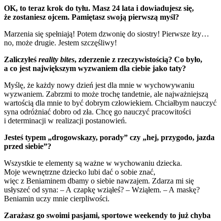
OK, to teraz krok do tyłu. Masz 24 lata i dowiadujesz się,
że zostaniesz ojcem. Pamiętasz swoją pierwszą myśl?
Marzenia się spełniają! Potem d
zwonię do siostry!
Pierwsze łzy…
no, może drugie.
Jestem szczęśliwy!
Zaliczyłeś
reality bites
, zderzenie z rzeczywistością? Co było,
a co jest największym wyzwaniem dla ciebie jako taty?
Myślę, że każdy nowy dzień jest dla mnie w wychowywaniu
wyzwaniem.
Zabrzmi to może trochę tandetnie, ale najważniejszą
wartością dla mnie to być dobrym człowiekiem.
Chciałbym nauczyć
syna odróżniać dobro od zła.
Chcę go nauczyć pracowitości
i determinacji w realizacji postanowień.
Jesteś typem „drogowskazy, porady” czy „hej, przygodo, jazda
przed siebie”?
Wszystkie te elementy są ważne w wychowaniu dziecka.
Moje wewnętrzne dziecko lubi dać o sobie znać,
więc z Beniaminem dbamy o siebie nawzajem. Z
darza mi się
usłyszeć od syna: –
A czapkę wziąłeś?
– Wziąłem.
– A maskę?
Beniamin uczy mnie cierpliwości.
Zarażasz go swoimi pasjami, sportowe weekendy to już chyba