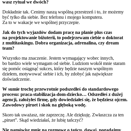
wasz rytuał we dwóch?
Dokładnie tak. Cenimy naszą wspólną przestrzeń i to, że możemy
być tylko dla siebie. Bez telefonu i mojego komputera.
Za to w wakacje we wspólnej przyczepie.
Jak do tych wyjazdów dodam pracę na planie plus czas
na projektowanie biżuterii, to podejrzewam ciebie o doktorat
z multitaskingu. Dobra organizacja, adrenalina, czy dream
team?
Wszystko ma znaczenie.
Jestem wymagający wobec innych,
bo bardzo wiele wymagam od siebie.
Ludziom wokół mnie staram
się pomóc osiągnąć sukces, który będzie naszym wspólnym
dziełem, motywować siebie i ich, by zdobyć jak największe
doświadczenie.
W sumie trochę przewrotnie podszedłeś do standardowego
procesu: praca-stabilizacja-dom-dziecko… Odszedłeś z dużej
agencji, założyłeś firmę, gdy dowiedziałeś się, że będziesz ojcem.
Zawodowy piruet i skok na głęboką wodę.
Skoro tak uważasz, nie zaprzeczę.
Ale dziękuję.
Zwłaszcza za ten
„piruet”.
Skąd wiedziałaś, że lubię tańczyć?
Nie namówisz mnie na rozmowę o tańcu, dawaj, pogadajmy