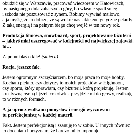
obudzić się w Warszawie, pracować wieczorem w Katowicach,
by następnego dnia zahaczyć o góry, bo właśnie spadł śnieg
i szkoda nie poszusować z synem. Robimy wywiad mailowo,
a ja myślę, że to dobrze, że są wokół nas takie energetyczne petardy.
Z taką energią i na pełnym biegu chcę wejść w ten nowy rok.
Produkcja filmowa, snowboard, sport, projektowanie biżuterii
– jakbyś miał uszeregować w kolejności od największej zajawki,
to…
Zapomniałaś o kite!
(śmiech)
Racja, jeszcze fale.
Jestem ogromnym szczęściarzem, bo moja praca to moje hobby.
Kocham piękno, czy dotyczy to moich projektów w Highnoon,
czy sportu, który uprawiam, czy biżuterii, którą projektuję.
Jestem
kreatywną osobą i jeżeli cokolwiek przyjdzie mi do głowy, realizuję
to w różnych formach.
A ja oprócz wulkanu pomysłów i energii wyczuwam
tu perfekcjonistę w każdej materii.
Fakt. Jestem perfekcjonistą i szanuję to w sobie.
U innych również
to doceniam i przyznam, że bardzo mi to imponuje.