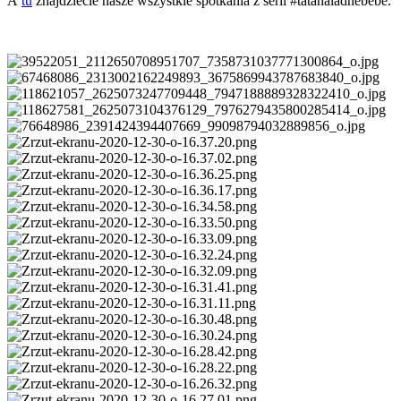
A
tu
znajdziecie nasze wszystkie spotkania z serii #tatanaladnebebe.