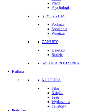
Praca
Psychologia
STYL ŻYCIA
Podróże
Spotkania
Wnętrza
ZAKUPY
Dziecko
Rodzic
SZKOŁA RODZENIA
Kultura
KULTURA
Film
Książki
Teatr
Wydarzenia
Felietony
Podcasty