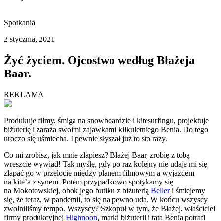
Spotkania
2 stycznia, 2021
Żyć życiem. Ojcostwo według Błażeja
Baar.
REKLAMA
Produkuje filmy, śmiga na snowboardzie i kitesurfingu, projektuje
biżuterię i zaraża swoimi zajawkami kilkuletniego Benia. Do tego
uroczo się uśmiecha. I pewnie słyszał już to sto razy.
Co mi zrobisz, jak mnie złapiesz? Błażej Baar, zrobię z tobą
wreszcie wywiad! Tak myślę, gdy po raz kolejny nie udaje mi się
złapać go w przelocie między planem filmowym a wyjazdem
na kite’a z synem. Potem przypadkowo spotykamy się
na Mokotowskiej, obok jego butiku z biżuterią
Beller
i śmiejemy
się, że teraz, w pandemii, to się na pewno uda. W końcu wszyscy
zwolniliśmy tempo. Wszyscy? Szkopuł w tym, że Błażej, właściciel
firmy produkcyjnej
Highnoon
, marki biżuterii i tata Benia potrafi