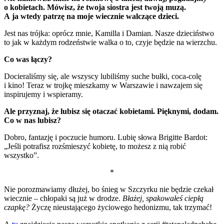
o kobietach. Mówisz, że twoja siostra jest twoją muzą.
A ja wtedy patrzę na moje wiecznie walczące dzieci.
Jest nas trójka: oprócz mnie, Kamilla i Damian.
Nasze dzieciństwo
to jak w każdym rodzeństwie walka o to, czyje będzie na wierzchu.
Co was łączy?
Docieraliśmy się, ale wszyscy lubiliśmy suche bułki, coca-colę
i kino!
Teraz w trojkę mieszkamy w Warszawie i nawzajem się
inspirujemy i wspieramy.
Ale przyznaj, że lubisz się otaczać kobietami. Pięknymi, dodam.
Co w nas lubisz?
Dobro, fantazję i poczucie humoru.
Lubię słowa Brigitte Bardot:
„Jeśli potrafisz rozśmieszyć kobietę, to możesz z nią robić
wszystko”.
*
Nie porozmawiamy dłużej, bo śnieg w Szczyrku nie będzie czekał
wiecznie – chłopaki są już w drodze.
Błażej, spakowałeś ciepłą
czapkę?
Życzę nieustającego życiowego hedonizmu, tak trzymać!