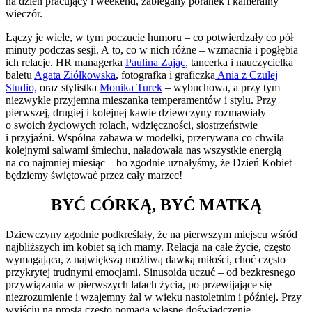
na dzień pracujący i weekend, zabiegany poranek i kameralny
wieczór.
Łączy je wiele, w tym poczucie humoru – co potwierdzały co pół
minuty podczas sesji. A to, co w nich różne – wzmacnia i pogłębia
ich relacje. HR managerka
Paulina Zając
, tancerka i nauczycielka
baletu
Agata Ziółkowska
, fotografka i graficzka
Ania z Czulej
Studio,
oraz stylistka
Monika Turek
– wybuchowa, a przy tym
niezwykle przyjemna mieszanka temperamentów i stylu. Przy
pierwszej, drugiej i kolejnej kawie dziewczyny rozmawiały
o swoich życiowych rolach, wdzięczności, siostrzeństwie
i przyjaźni. Wspólna zabawa w modelki, przerywana co chwila
kolejnymi salwami śmiechu, naładowała nas wszystkie energią
na co najmniej miesiąc – bo zgodnie uznałyśmy, że Dzień Kobiet
będziemy świętować przez cały marzec!
BYĆ CÓRKĄ, BYĆ MATKĄ
Dziewczyny zgodnie podkreślały, że na pierwszym miejscu wśród
najbliższych im kobiet są ich mamy. Relacja na całe życie, często
wymagająca, z największą możliwą dawką miłości, choć często
przykrytej trudnymi emocjami. Sinusoida uczuć – od bezkresnego
przywiązania w pierwszych latach życia, po przewijające się
niezrozumienie i wzajemny żal w wieku nastoletnim i później. Przy
wyjściu na prostą często pomaga własne doświadczenie