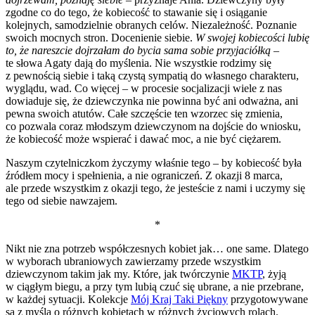
zgodne co do tego, że kobiecość to stawanie się i osiąganie
kolejnych, samodzielnie obranych celów. Niezależność. Poznanie
swoich mocnych stron. Docenienie siebie.
W swojej kobiecości lubię
to, że nareszcie dojrzałam do bycia sama sobie przyjaciółką
–
te słowa Agaty dają do myślenia. Nie wszystkie rodzimy się
z pewnością siebie i taką czystą sympatią do własnego charakteru,
wyglądu, wad. Co więcej – w procesie socjalizacji wiele z nas
dowiaduje się, że dziewczynka nie powinna być ani odważna, ani
pewna swoich atutów. Całe szczęście ten wzorzec się zmienia,
co pozwala coraz młodszym dziewczynom na dojście do wniosku,
że kobiecość może wspierać i dawać moc, a nie być ciężarem.
Naszym czytelniczkom życzymy właśnie tego – by kobiecość była
źródłem mocy i spełnienia, a nie ograniczeń. Z okazji 8 marca,
ale przede wszystkim z okazji tego, że jesteście z nami i uczymy się
tego od siebie nawzajem.
*
Nikt nie zna potrzeb współczesnych kobiet jak… one same. Dlatego
w wyborach ubraniowych zawierzamy przede wszystkim
dziewczynom takim jak my. Które, jak twórczynie
MKTP
, żyją
w ciągłym biegu, a przy tym lubią czuć się ubrane, a nie przebrane,
w każdej sytuacji. Kolekcje
Mój Kraj Taki Piękny
przygotowywane
są z myślą o różnych kobietach w różnych życiowych rolach.