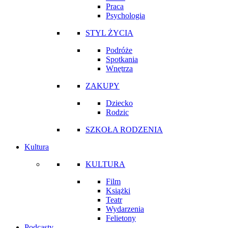
Praca
Psychologia
STYL ŻYCIA
Podróże
Spotkania
Wnętrza
ZAKUPY
Dziecko
Rodzic
SZKOŁA RODZENIA
Kultura
KULTURA
Film
Książki
Teatr
Wydarzenia
Felietony
Podcasty