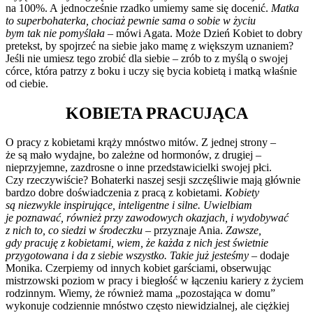
na 100%. A jednocześnie rzadko umiemy same się docenić.
Matka
to superbohaterka, chociaż pewnie sama o sobie w życiu
bym tak nie pomyślała
– mówi Agata. Może Dzień Kobiet to dobry
pretekst, by spojrzeć na siebie jako mamę z większym uznaniem?
Jeśli nie umiesz tego zrobić dla siebie – zrób to z myślą o swojej
córce, która patrzy z boku i uczy się bycia kobietą i matką właśnie
od ciebie.
KOBIETA PRACUJĄCA
O pracy z kobietami krąży mnóstwo mitów. Z jednej strony –
że są mało wydajne, bo zależne od hormonów, z drugiej –
nieprzyjemne, zazdrosne o inne przedstawicielki swojej płci.
Czy rzeczywiście? Bohaterki naszej sesji szczęśliwie mają głównie
bardzo dobre doświadczenia z pracą z kobietami.
Kobiety
są niezwykle inspirujące, inteligentne i silne. Uwielbiam
je poznawać, również przy zawodowych okazjach, i wydobywać
z nich to, co siedzi w środeczku
– przyznaje Ania.
Zawsze,
gdy pracuję z kobietami, wiem, że każda z nich jest świetnie
przygotowana i da z siebie wszystko. Takie już jesteśmy
– dodaje
Monika. Czerpiemy od innych kobiet garściami, obserwując
mistrzowski poziom w pracy i biegłość w łączeniu kariery z życiem
rodzinnym. Wiemy, że również mama „pozostająca w domu”
wykonuje codziennie mnóstwo często niewidzialnej, ale ciężkiej