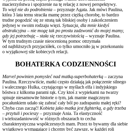
macierzyństwa i spojrzenie na tę relację z nowej perspektywy.
To więź nie do podrobienia
– przyznaje Agata. Jak mówi Paulina,
która 3 lata temu straciła mamę przez ciężką chorobę, to bardzo
trudne pogodzić się ze stratą tak bliskiej osoby i zakończeniem
jedynej w swoim rodzaju więzi.
Sytuacja, dla mnie kiedyś
abstrakcyjna – nie mogę tak po prostu zadzwonić do mojej mamy,
gdy jej potrzebuję – stała się rzeczywistością
– wyznaje Paulina.
W tym trudnym czasie nieocenioną pomoc otrzymała
od najbliższych przyjaciółek, co tylko umocniło ją w przekonaniu
o wyjątkowej sile kobiecych relacji.
BOHATERKA CODZIENNOŚCI
Marvel powinien pomysleć nad matką-superbohaterką
– zaczyna
Paulina. Rzeczywiście, matki często działają jak połączenie silnego
i walecznego Hulka, czytającego w myślach elfa i indyjskiego
bóstwa z kilkoma parami rąk. Czy ktoś z wypiekami na twarzy
spisuje niesamowite historie o tym, jak mamie magicznym
pocałunkiem udało się zabrać cały ból po zadrapaniu małej ręki?
Chyba czas zacząć!
Kobieta jako matka jest fighterką, a gdy trzeba
– przytuli i pocieszy
– przyznaje Ania. Ta elastyczność
i wielozadaniowość w różnych obszarach to cecha
charakterystyczna współczesnych mam. Przez to bywamy dla siebie
wyjątkowo wymagające i chcemy być zawsze, w każdej roli