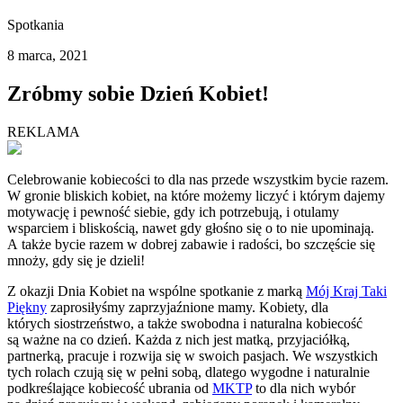
Spotkania
8 marca, 2021
Zróbmy sobie Dzień Kobiet!
REKLAMA
Celebrowanie kobiecości to dla nas przede wszystkim bycie razem.
W gronie bliskich kobiet, na które możemy liczyć i którym dajemy
motywację i pewność siebie, gdy ich potrzebują, i otulamy
wsparciem i bliskością, nawet gdy głośno się o to nie upominają.
A także bycie razem w dobrej zabawie i radości, bo szczęście się
mnoży, gdy się je dzieli!
Z okazji Dnia Kobiet na wspólne spotkanie z marką
Mój Kraj Taki
Piękny
zaprosiłyśmy zaprzyjaźnione mamy. Kobiety, dla
których siostrzeństwo, a także swobodna i naturalna kobiecość
są ważne na co dzień. Każda z nich jest matką, przyjaciółką,
partnerką, pracuje i rozwija się w swoich pasjach. We wszystkich
tych rolach czują się w pełni sobą, dlatego wygodne i naturalnie
podkreślające kobiecość ubrania od
MKTP
to dla nich wybór