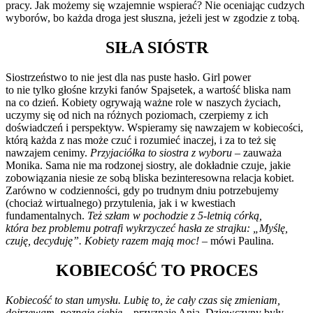
pracy. Jak możemy się wzajemnie wspierać? Nie oceniając cudzych
wyborów, bo każda droga jest słuszna, jeżeli jest w zgodzie z tobą.
SIŁA SIÓSTR
Siostrzeństwo to nie jest dla nas puste hasło. Girl power
to nie tylko głośne krzyki fanów Spajsetek, a wartość bliska nam
na co dzień. Kobiety ogrywają ważne role w naszych życiach,
uczymy się od nich na różnych poziomach, czerpiemy z ich
doświadczeń i perspektyw. Wspieramy się nawzajem w kobiecości,
którą każda z nas może czuć i rozumieć inaczej, i za to też się
nawzajem cenimy.
Przyjaciółka to siostra z wyboru
– zauważa
Monika. Sama nie ma rodzonej siostry, ale dokładnie czuje, jakie
zobowiązania niesie ze sobą bliska bezinteresowna relacja kobiet.
Zarówno w codzienności, gdy po trudnym dniu potrzebujemy
(chociaż wirtualnego) przytulenia, jak i w kwestiach
fundamentalnych.
Też szłam w pochodzie z 5-letnią córką,
która bez problemu potrafi wykrzyczeć hasła ze strajku: „Myślę,
czuję, decyduję”. Kobiety razem mają moc!
– mówi Paulina.
KOBIECOŚĆ TO PROCES
Kobiecość to stan umysłu. Lubię to, że cały czas się zmieniam,
dojrzewam, poznaję siebie
– przyznaje Ania. Dziewczyny były