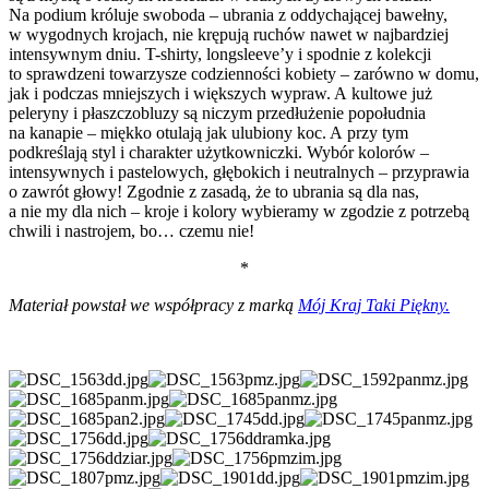
Na podium króluje swoboda – ubrania z oddychającej bawełny,
w wygodnych krojach, nie krępują ruchów nawet w najbardziej
intensywnym dniu. T-shirty, longsleeve’y i spodnie z kolekcji
to sprawdzeni towarzysze codzienności kobiety – zarówno w domu,
jak i podczas mniejszych i większych wypraw. A kultowe już
peleryny i płaszczobluzy są niczym przedłużenie popołudnia
na kanapie – miękko otulają jak ulubiony koc. A przy tym
podkreślają styl i charakter użytkowniczki. Wybór kolorów –
intensywnych i pastelowych, głębokich i neutralnych – przyprawia
o zawrót głowy! Zgodnie z zasadą, że to ubrania są dla nas,
a nie my dla nich – kroje i kolory wybieramy w zgodzie z potrzebą
chwili i nastrojem, bo… czemu nie!
*
Materiał powstał we współpracy z marką
Mój Kraj Taki Piękny.