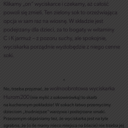
Klikamy „on” wyciskarce i czekamy, aż całość
powoli się zmieli. Ten zielony sok to orzeźwiająca
opcja w sam raz na wiosnę. W składzie jest
podejrzany dla dzieci, za to bogaty w witaminy
C i K jarmuż – z pozoru suchy, ale spokojnie,
wyciskarka porządnie wydobędzie z niego cenne
soki.
*
wolnoobrotowa wyciskarka
No, trzeba przyznać, że
Hurom200
(nie mylić z sokowirówką) to skarb
na kuchennym pokładzie! W sokach łatwo przemycimy
dzieciom „trudniejsze” warzywa i podejrzane smaki.
Przezornym objaśniamy też, że wyciskarka jest na tyle
zgrabna, że (o ile mamy nieco miejsca na blacie) nie trzeba jej