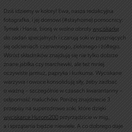
Dziś idziemy w kolory! Ewa, nasza redakcyjna
fotografka, i jej domowi (#stayhome) pomocnicy:
Tymek i Hania, biorą w wolne obroty
wyciskarkę
do zadań specjalnych i czarują soki w pyszniących
się odcieniach czerwonego, zielonego i żółtego.
Wśród składników znajdują się nie tylko dobrze
znane jabłka czy marchewki, ale też mniej
oczywiste jarmuż, papryka i kurkuma. Wyciskane
warzywa i owoce konsolidują siły, żeby zadbać
o ważną – szczególnie w czasach kwarantanny –
odporność maluchów. Poniżej znajdziecie 3
przepisy na superzdrowe soki, które dzięki
wyciskarce Hurom200
przyrządzicie w mig,
a i sprzątania będzie niewiele. A co dobrego daje