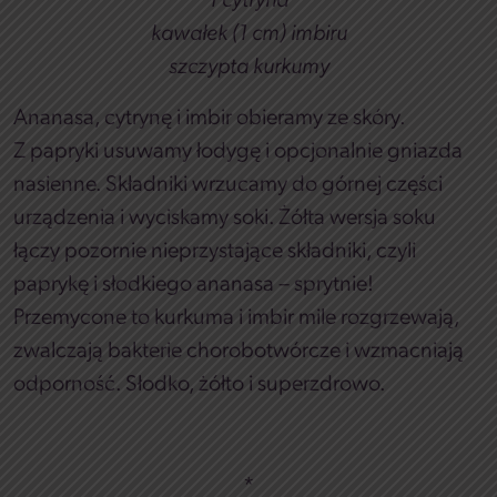
1 cytryna
kawałek (1 cm) imbiru
szczypta kurkumy
Ananasa, cytrynę i imbir obieramy ze skóry.
Z papryki usuwamy łodygę i opcjonalnie gniazda
nasienne. Składniki wrzucamy do górnej części
urządzenia i wyciskamy soki. Żółta wersja soku
łączy pozornie nieprzystające składniki, czyli
paprykę i słodkiego ananasa – sprytnie!
Przemycone to kurkuma i imbir mile rozgrzewają,
zwalczają bakterie chorobotwórcze i wzmacniają
odporność. Słodko, żółto i superzdrowo.
*