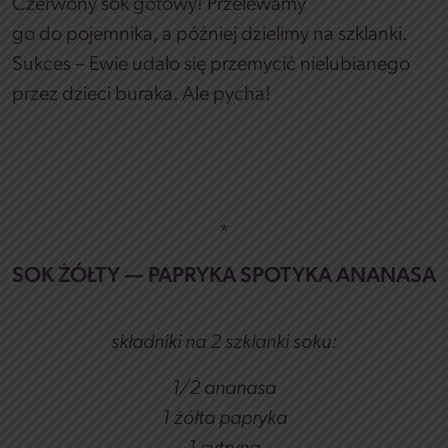
Czerwony sok gotowy! Przelewamy
go do pojemnika, a później dzielimy na szklanki.
Sukces – Ewie udało się przemycić nielubianego
przez dzieci buraka. Ale pycha!
*
SOK ŻÓŁTY — PAPRYKA SPOTYKA ANANASA
składniki na 2 szklanki soku:
1/2 ananasa
1 żółta papryka