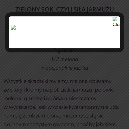
ZIELONY SOK, CZYLI SIŁA JARMUŻU
składniki na 2 szklanki soku:
4 liście jarmużu
1 ogórek
1 gruszka
1/2 melona
+ opcjonalnie jabłka
Wszystkie składniki myjemy, melona obieramy
ze skóry i kroimy na pół. Listki jarmużu, połówki
melona, gruszkę i ogórka umieszczamy
w wyciskarce. Jeśli w czasie kwarantanny nie uda
nam się zdobyć melona, możemy zastąpić
go innym soczystym owocem, choćby jabłkiem.