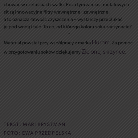
chować w czeluściach szafki. Poza tym zamiast metalowych
sit są innowacyjne filtry wewnętrzne i zewnętrzne,
a to oznacza łatwość czyszczenia – wystarczy przepłukać
je pod wodą i tyle. To co, od którego koloru soku zaczynacie?
*
Hurom
Materiał powstał przy współpracy z marką
. Za pomoc
Zielonej skrzynce
w przygotowaniu soków dziękujemy
.
TEKST:
MARI KRYSTMAN
FOTO: EWA PRZEDPEŁSKA