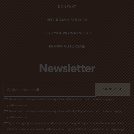
KONTAKT
REGULAMIN SERWISU
POLITYKA PRYWATNOŚCI
PRAWA AUTORSKIE
Newsletter
Oświadczam, że zapoznałam/em się z treścią Regulaminu oraz że akceptuję jego
postanowienia
Oświadczam, że zapoznałam/em się z treścią Polityki Prywatności oraz że akceptuję jej
postanowienia
Wyrażam zgodę na przesyłanie informacji handlowych za pomocą środków komunikacji
elektronicznej w rozumieniu ustawy z dnia 18 lipca 2002 roku o świadczenie usług drogą