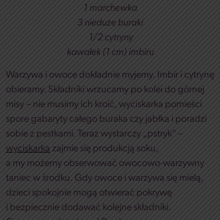
1 marchewka
3 nieduże buraki
1/2 cytryny
kawałek (1 cm) imbiru
Warzywa i owoce dokładnie myjemy. Imbir i cytrynę
obieramy. Składniki wrzucamy po kolei do górnej
misy – nie musimy ich kroić, wyciskarka pomieści
spore gabaryty całego buraka czy jabłka i poradzi
sobie z pestkami. Teraz wystarczy „pstryk” –
wyciskarka
zajmie się produkcją soku,
a my możemy obserwować owocowo-warzywny
taniec w środku. Gdy owoce i warzywa się mielą,
dzieci spokojnie mogą otwierać pokrywę
i bezpiecznie dodawać kolejne składniki.