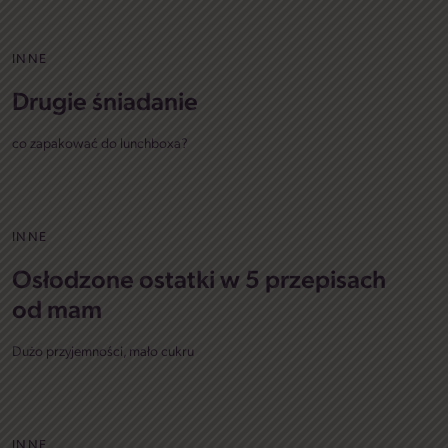
INNE
Drugie śniadanie
co zapakować do lunchboxa?
INNE
Osłodzone ostatki w 5 przepisach
od mam
Dużo przyjemności, mało cukru
INNE