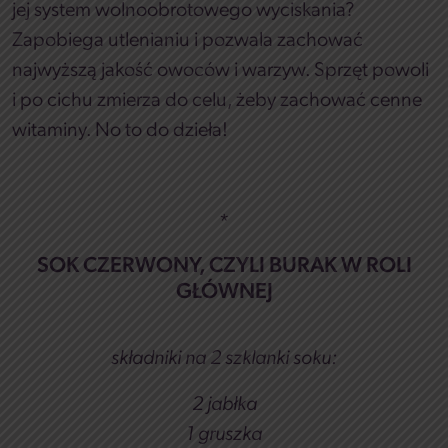
jej system wolnoobrotowego wyciskania?
Zapobiega utlenianiu i pozwala zachować
najwyższą jakość owoców i warzyw. Sprzęt powoli
i po cichu zmierza do celu, żeby zachować cenne
witaminy. No to do dzieła!
*
SOK CZERWONY, CZYLI BURAK W ROLI
GŁÓWNEJ
składniki na 2 szklanki soku:
2 jabłka
1 gruszka