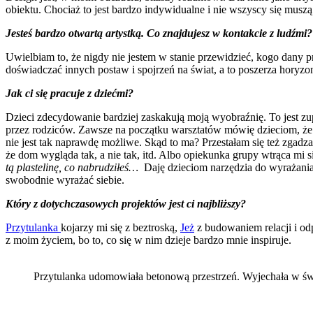
obiektu. Chociaż to jest bardzo indywidualne i nie wszyscy się musz
Jesteś bardzo otwartą artystką. Co znajdujesz w kontakcie z ludźmi
Uwielbiam to, że nigdy nie jestem w stanie przewidzieć, kogo dany pr
doświadczać innych postaw i spojrzeń na świat, a to poszerza horyzon
Jak ci się pracuje z dziećmi?
Dzieci zdecydowanie bardziej zaskakują moją wyobraźnię. To jest zup
przez rodziców. Zawsze na początku warsztatów mówię dzieciom, że tut
nie jest tak naprawdę możliwe. Skąd to ma? Przestałam się też zgad
że dom wygląda tak, a nie tak, itd. Albo opiekunka grupy wtrąca mi 
tą plastelinę, co nabrudziłeś…
Daję dzieciom narzędzia do wyrażania
swobodnie wyrażać siebie.
Który z dotychczasowych projektów jest ci najbliższy?
Przytulanka
kojarzy mi się z beztroską,
Jeż
z budowaniem relacji i od
z moim życiem, bo to, co się w nim dzieje bardzo mnie inspiruje.
Przytulanka udomowiała betonową przestrzeń. Wyjechała w św