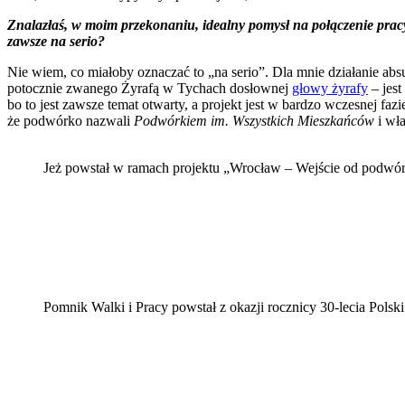
Znalazłaś, w moim przekonaniu, idealny pomysł na połączenie pracy 
zawsze na serio?
Nie wiem, co miałoby oznaczać to „na serio”. Dla mnie działanie abs
potocznie zwanego Żyrafą w Tychach dosłownej
głowy żyrafy
– jest
bo to jest zawsze temat otwarty, a projekt jest w bardzo wczesnej f
że podwórko nazwali
Podwórkiem im. Wszystkich Mieszkańców
i wła
Jeż powstał w ramach projektu „Wrocław – Wejście od podwórz
Pomnik Walki i Pracy powstał z okazji rocznicy 30-lecia Pols