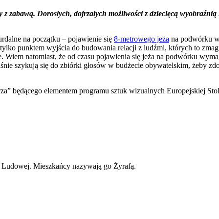
z zabawą. Dorosłych, dojrzałych możliwości z dziecięcą wyobraźnią i o
urdalne na początku – pojawienie się
8-metrowego jeża
na podwórku wy
 tylko punktem wyjścia do budowania relacji z ludźmi, których to zma
azie. Wiem natomiast, że od czasu pojawienia się jeża na podwórku wym
śnie szykują się do zbiórki głosów w budżecie obywatelskim, żeby zd
a” będącego elementem programu sztuk wizualnych Europejskiej Stolic
ki Ludowej. Mieszkańcy nazywają go Żyrafą.