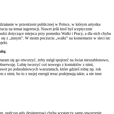
 działanie w przestrzeni publicznej w Polsce, w którym artystka
ia na temat ingerencji. Nawet jeśli ktoś był sceptycznie
udzi dotyczące miejsca przy pomniku Walki i Pracy, a dla nich chyba
ać się z „innym”. W moim poczuciu „walki” na komentarze w sieci nic
jekt.
uką.
taram się go otworzyć, żeby mógł spojrzeć na świat nieszablonowo,
h obserwuję. Lubię tworzyć coś nowego z kontaktów z nimi,
awet po jednodniowych warsztatach, które gdzieś robię np. rok
 z nimi, bo to z mojej energii teraz podejmują takie, a nie inne
innym, podczas gdy designerowi chyba wystarczy samo stworzenie