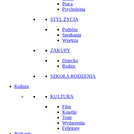
Praca
Psychologia
STYL ŻYCIA
Podróże
Spotkania
Wnętrza
ZAKUPY
Dziecko
Rodzic
SZKOŁA RODZENIA
Kultura
KULTURA
Film
Książki
Teatr
Wydarzenia
Felietony
Podcasty