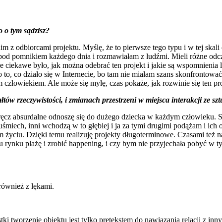
 o tym sądzisz?
m z odbiorcami projektu. Myślę, że to pierwsze tego typu i w tej skali
pod pomnikiem każdego dnia i rozmawiałam z ludźmi. Mieli różne odczuc
 ciekawe było, jak można odebrać ten projekt i jakie są wspomnienia l
ło to, co działo się w Internecie, bo tam nie miałam szans skonfrontow
 człowiekiem. Ale może się mylę, czas pokaże, jak rozwinie się ten pro
 rzeczywistości, i zmianach przestrzeni w miejsca interakcji ze szt
wręcz absurdalne odnoszę się do dużego dziecka w każdym człowieku. S
 uśmiech, inni wchodzą w to głębiej i ja za tymi drugimi podążam i ic
m życiu. Dzięki temu realizuję projekty długoterminowe. Czasami też n
u rynku plażę i zrobić happening, i czy bym nie przyjechała pobyć w tym
również z lękami.
tki tworzenie obiektu jest tylko pretekstem do nawiązania relacji z 