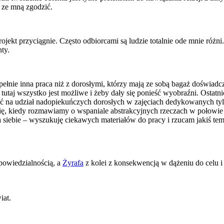
ą ze mną zgodzić.
?
ojekt przyciągnie. Często odbiorcami są ludzie totalnie ode mnie różni
ty.
ełnie inna praca niż z dorosłymi, którzy mają ze sobą bagaż doświadcz
aj wszystko jest możliwe i żeby dały się ponieść wyobraźni. Ostatnio j
zać na udział nadopiekuńczych dorosłych w zajęciach dedykowanych tyl
się, kiedy rozmawiamy o wspaniale abstrakcyjnych rzeczach w połowie 
 siebie – wyszukuję ciekawych materiałów do pracy i rzucam jakiś te
powiedzialnością, a
Żyrafa
z kolei z konsekwencją w dążeniu do celu 
iat.