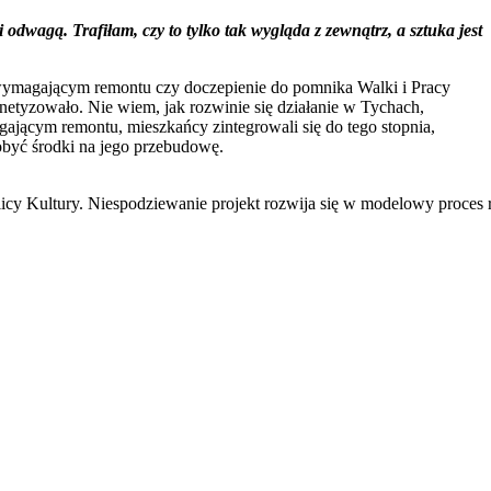
dwagą. Trafiłam, czy to tylko tak wygląda z zewnątrz, a sztuka jest
magającym remontu czy doczepienie do pomnika Walki i Pracy
gnetyzowało. Nie wiem, jak rozwinie się działanie w Tychach,
agającym remontu, mieszkańcy zintegrowali się do tego stopnia,
obyć środki na jego przebudowę.
y Kultury. Niespodziewanie projekt rozwija się w modelowy proces re