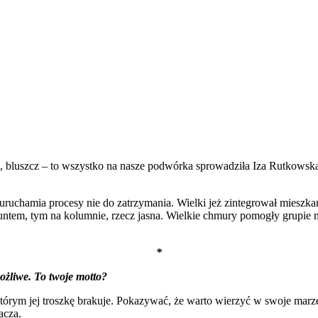
a, bluszcz – to wszystko na nasze podwórka sprowadziła Iza Rutkowska.
uruchamia procesy nie do zatrzymania. Wielki jeż zintegrował mieszka
tem, tym na kolumnie, rzecz jasna. Wielkie chmury pomogły grupie ma
*
ożliwe. To twoje motto?
tórym jej troszkę brakuje. Pokazywać, że warto wierzyć w swoje marz
acza.