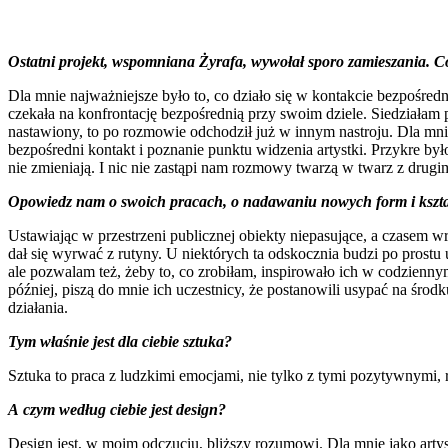
Ostatni projekt, wspomniana Żyrafa, wywołał sporo zamieszania. Co
Dla mnie najważniejsze było to, co działo się w kontakcie bezpośredni
czekała na konfrontację bezpośrednią przy swoim dziele. Siedziałam 
nastawiony, to po rozmowie odchodził już w innym nastroju. Dla mnie
bezpośredni kontakt i poznanie punktu widzenia artystki. Przykre by
nie zmieniają. I nic nie zastąpi nam rozmowy twarzą w twarz z drugim
Opowiedz nam o swoich pracach, o nadawaniu nowych form i kształtów
Ustawiając w przestrzeni publicznej obiekty niepasujące, a czasem 
dał się wyrwać z rutyny. U niektórych ta odskocznia budzi po prostu
ale pozwalam też, żeby to, co zrobiłam, inspirowało ich w codzienny
później, piszą do mnie ich uczestnicy, że postanowili usypać na środk
działania.
Tym właśnie jest dla ciebie sztuka?
Sztuka to praca z ludzkimi emocjami, nie tylko z tymi pozytywnymi, 
A czym według ciebie jest design?
Design jest, w moim odczuciu, bliższy rozumowi. Dla mnie jako artys