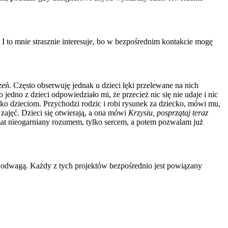
. I to mnie strasznie interesuje, bo w bezpośrednim kontakcie mogę
eń. Często obserwuję jednak u dzieci lęki przelewane na nich
edno z dzieci odpowiedziało mi, że przecież nic się nie udaje i nic
ko dzieciom. Przychodzi rodzic i robi rysunek za dziecko, mówi mu,
zajęć. Dzieci się otwierają, a ona mówi
Krzysiu, posprzątaj teraz
mat nieogarniany rozumem, tylko sercem, a potem pozwalam już
i odwagą. Każdy z tych projektów bezpośrednio jest powiązany