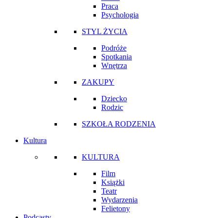
Praca
Psychologia
STYL ŻYCIA
Podróże
Spotkania
Wnętrza
ZAKUPY
Dziecko
Rodzic
SZKOŁA RODZENIA
Kultura
KULTURA
Film
Książki
Teatr
Wydarzenia
Felietony
Podcasty