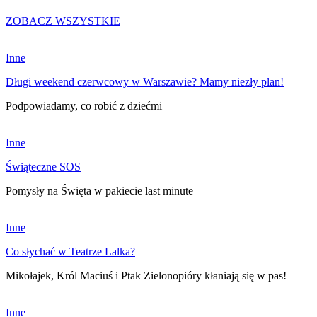
ZOBACZ WSZYSTKIE
Inne
Długi weekend czerwcowy w Warszawie? Mamy niezły plan!
Podpowiadamy, co robić z dziećmi
Inne
Świąteczne SOS
Pomysły na Święta w pakiecie last minute
Inne
Co słychać w Teatrze Lalka?
Mikołajek, Król Maciuś i Ptak Zielonopióry kłaniają się w pas!
Inne