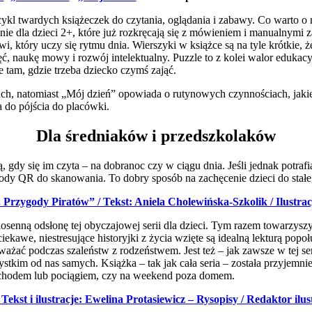
l twardych książeczek do czytania, oglądania i zabawy. Co warto o ni
nie dla dzieci 2+, które już rozkręcają się z mówieniem i manualnym
i, który uczy się rytmu dnia. Wierszyki w książce są na tyle krótkie, ż
ęć, naukę mowy i rozwój intelektualny. Puzzle to z kolei walor eduka
e tam, gdzie trzeba dziecko czymś zająć.
ch, natomiast „Mój dzień” opowiada o rutynowych czynnościach, jakie
a do pójścia do placówki.
Dla średniaków i przedszkolaków
 gdy się im czyta – na dobranoc czy w ciągu dnia. Jeśli jednak potrafią 
 kody QR do skanowania. To dobry sposób na zachęcenie dzieci do stał
 Przygody Piratów” / Tekst: Aniela Cholewińska-Szkolik / Ilustra
senną odsłonę tej obyczajowej serii dla dzieci. Tym razem towarzy
iekawe, niestresujące historyjki z życia wzięte są idealną lekturą po
ważać podczas szaleństw z rodzeństwem. Jest też – jak zawsze w tej ser
stkim od nas samych. Książka – tak jak cała seria – została przyjemni
chodem lub pociągiem, czy na weekend poza domem.
 Tekst i ilustracje: Ewelina Protasiewicz – Rysopisy / Redaktor i