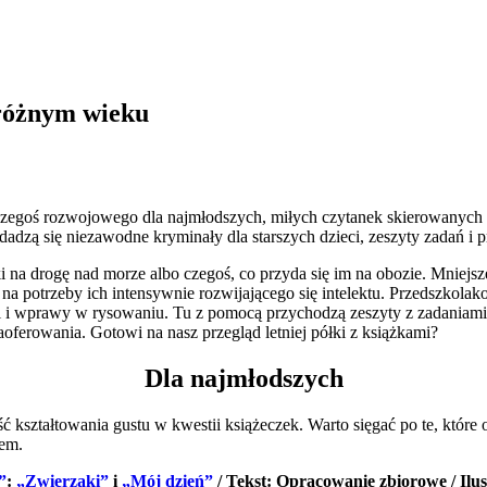
 różnym wieku
zegoś rozwojowego dla najmłodszych, miłych czytanek skierowanych
dadzą się niezawodne kryminały dla starszych dzieci, zeszyty zadań i 
ki na drogę nad morze albo czegoś, co przyda się im na obozie. Mniejs
e na potrzeby ich intensywnie rozwijającego się intelektu. Przedszkola
ji i wprawy w rysowaniu. Tu z pomocą przychodzą zeszyty z zadaniami. 
oferowania. Gotowi na nasz przegląd letniej półki z książkami?
Dla najmłodszych
kształtowania gustu w kwestii książeczek. Warto sięgać po te, które o
iem.
”
:
„Zwierzaki”
i
„Mój dzień”
/ Tekst: Opracowanie zbiorowe / Ilu