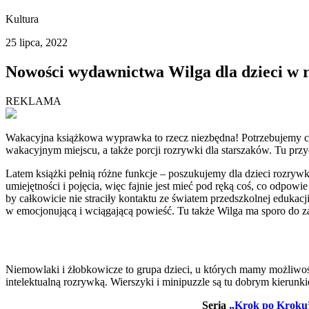
Kultura
25 lipca, 2022
Nowości wydawnictwa Wilga dla dzieci w
REKLAMA
Wakacyjna książkowa wyprawka to rzecz niezbędna! Potrzebujemy c
wakacyjnym miejscu, a także porcji rozrywki dla starszaków. Tu przy
Latem książki pełnią różne funkcje – poszukujemy dla dzieci rozryw
umiejętności i pojęcia, więc fajnie jest mieć pod ręką coś, co odpowi
by całkowicie nie straciły kontaktu ze światem przedszkolnej edukac
w emocjonującą i wciągającą powieść. Tu także Wilga ma sporo do za
Niemowlaki i żłobkowicze to grupa dzieci, u których mamy możliwość 
intelektualną rozrywką. Wierszyki i minipuzzle są tu dobrym kierunk
Seria
„Krok po Kroku