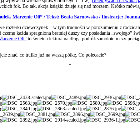
ją wpływ na wielkie sprawy dorosłych – i w
„Detektywach na wakacj
łtyckich fok. Bo tak, akcja książki dzieje się nad morzem. Krótko mówi
ułek. Marzenie Oli” / Tekst: Beata Sarnowska / Ilustracje: Joann
powe rozterki dziewczynek – w tym trudności w porozumieniu z rodzicam
zemu każda spragniona bratniej duszy czy posiadania „swojego” świata
Marzenie Oli”
to świetna lektura na długą podróż samolotem czy pociąg
ie znać, co trafiło już na waszą półkę. Co polecacie?
*