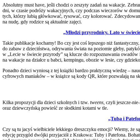
Absolutny must have, jeśli chodzi o zeszyty zadań na wakacje. Zeb
dni, w czasie podróży wakacyjnych, czy podczas wieczorów w domu. 
tych, którzy lubią główkować, rysować, czy kolorować. Zdecydowani
na nudę, gdy rodzice są aktualnie zajęci.
„Młodzi przyrodnicy. Lato w świeci
Takie publikacje kochamy! Bo czy jest coś lepszego niż fantastyczn
do zabaw z dzieciństwa, odrywania świata na poziomie gleby, patykó
w „Lecie w świecie przyrody” są klucze do rozpoznawania owadów i r
na wakacje na działce u babci, kempingu, obozie w lesie, czy gdziek
Ponadto dzieci wyniosą z tej książki bardzo praktyczną wiedzę – nauc
cyfrowych maniaków – w książce są kody QR, które pozwalają na ska
Kilka propozycji dla dzieci szkolnych i tzw.
tweens,
czyli jeszcze-ni
oraz dziewczyńską powieść ze słodkimi kotami w tle.
„Tuba i Patefo
Czy są tu jacyś wielbiciele lekkiego dreszczyku emocji? Wiemy, że są!
edycję przygód dwójki przyjaciół z Krakowa: Tuby i Patefona. Boha