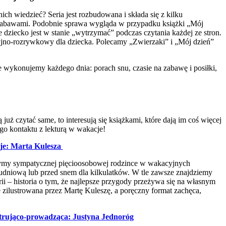
ch wiedzieć? Seria jest rozbudowana i składa się z kilku
i zabawami. Podobnie sprawa wygląda w przypadku książki „Mój
e dziecko jest w stanie „wytrzymać” podczas czytania każdej ze stron.
cyjno-rozrywkowy dla dziecka. Polecamy „Zwierzaki” i „Mój dzień”
 wykonujemy każdego dnia: porach snu, czasie na zabawę i posiłki,
już czytać same, to interesują się książkami, które dają im coś więcej
ego kontaktu z lekturą w wakacje!
cje: Marta Kulesza
szymy sympatycznej pięcioosobowej rodzince w wakacyjnych
południową lub przed snem dla kilkulatków. W tle zawsze znajdziemy
ii – historia o tym, że najlepsze przygody przeżywa się na własnym
e zilustrowana przez Martę Kuleszę, a poręczny format zachęca,
lustrująco-prowadząca: Justyna Jednoróg