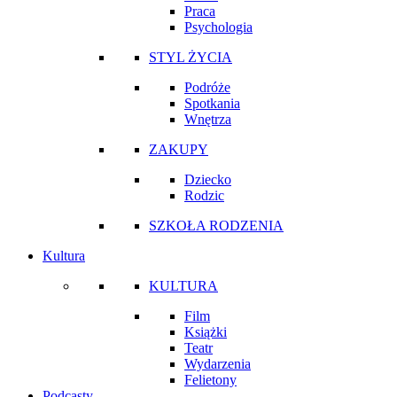
Praca
Psychologia
STYL ŻYCIA
Podróże
Spotkania
Wnętrza
ZAKUPY
Dziecko
Rodzic
SZKOŁA RODZENIA
Kultura
KULTURA
Film
Książki
Teatr
Wydarzenia
Felietony
Podcasty