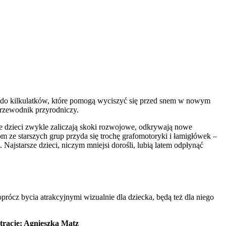
 do kilkulatków, które pomogą wyciszyć się przed snem w nowym
przewodnik przyrodniczy.
ze dzieci zwykle zaliczają skoki rozwojowe, odkrywają nowe
kom ze starszych grup przyda się trochę grafomotoryki i łamigłówek –
Najstarsze dzieci, niczym mniejsi dorośli, lubią latem odpłynąć
prócz bycia atrakcyjnymi wizualnie dla dziecka, będą też dla niego
stracje: Agnieszka Matz