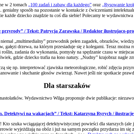
rane w 2 tomach
„100 zadań i zabaw dla każdego”
oraz
„Rysowanie krok
genialny sposób na pozostanie w kontakcie z ćwiczeniami intelektual
e każde dziecko znajdzie tu coś dla siebie! Polecamy te wydawnictw
e przyrody” / Tekst: Patrycja Zarawska / Redaktor ilustrująco-
y, niemal „multimedialny” przewodnik pełen zagadek, obrazków, wiedzy
w, gałęzi drzewa, na którym przesiaduje się z kolegami. Teraz można 
oślin, zadania do wykonania, pomysły na spędzanie czasu w miejscach,
olwiek, gdzie dziecko trafia na łono natury. „Nudny” krajobraz nagle 
zą się np. interpretować zjawiska meteorologiczne, robić zdjęcia przy
nowanie i słuchanie głosów zwierząt. Nawet jeśli nie spotkacie praw
Dla starszaków
e-nastolatków. Wydawnictwo Wilga proponuje dwie publikacje: niezawo
n. Detektywi na wakacjach” / Tekst: Katarzyna Ryrych / ilustracje
 Kto szuka wciągającej detektywistycznej powieści dla starszych (ale jes
terowie wyjeżdżają na obóz i już na samym początku przydarza im si