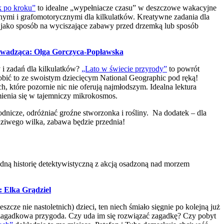
 po kroku”
to idealne „wypełniacze czasu” w deszczowe wakacyjne
nymi i grafomotorycznymi dla kilkulatków. Kreatywne zadania dla
a jako sposób na wyciszające zabawy przed drzemką lub sposób
prowadząca: Olga Gorczyca-Popławska
 i zadań dla kilkulatków?
„Lato w świecie przyrody”
to powrót
robić to ze swoistym dziecięcym National Geographic pod ręką!
 które pozornie nic nie oferują najmłodszym. Idealna lektura
zmienia się w tajemniczy mikrokosmos.
rodnicze, odróżniać groźne stworzonka i rośliny. Na dodatek – dla
dziwego wilka, zabawa będzie przednia!
dną historię detektywistyczną z akcją osadzoną nad morzem
: Elka Grądziel
zcze nie nastoletnich) dzieci, ten niech śmiało sięgnie po kolejną już
ę zagadkowa przygoda. Czy uda im się rozwiązać zagadkę? Czy pobyt