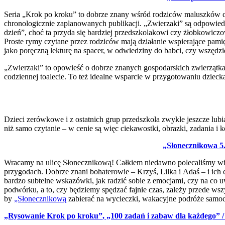
Seria „Krok po kroku” to dobrze znany wśród rodziców maluszków cyk
chronologicznie zaplanowanych publikacji. „Zwierzaki” są odpowied
dzień”, choć ta przyda się bardziej przedszkolakowi czy żłobkowiczow
Proste rymy czytane przez rodziców mają działanie wspierające pami
jako poręczną lekturę na spacer, w odwiedziny do babci, czy wszędzi
„Zwierzaki” to opowieść o dobrze znanych gospodarskich zwierzątka
codziennej toalecie. To też idealne wsparcie w przygotowaniu dzieck
Dzieci zerówkowe i z ostatnich grup przedszkola zwykle jeszcze lubią,
niż samo czytanie – w cenie są więc ciekawostki, obrazki, zadania i
„Słonecznikowa 5.
Wracamy na ulicę Słonecznikową! Całkiem niedawno polecaliśmy wio
przygodach. Dobrze znani bohaterowie – Krzyś, Lilka i Adaś – i ich c
bardzo subtelne wskazówki, jak radzić sobie z emocjami, czy na co u
podwórku, a to, czy będziemy spędzać fajnie czas, zależy przede wszy
by
„Słonecznikową
zabierać na wycieczki, wakacyjne podróże samo
„Rysowanie Krok po kroku”
, „100 zadań i zabaw dla każdego” /