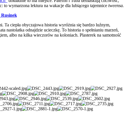
ach”
dokładnie to ma miejsce. Patefon i Tuba demaskują chciwość,
ąc: to wymarzona lektura na wakacje dla lubiącego tajemnice
tweensa.
a Rusinek
i. Ta ciepła obyczajowa historia wyróżnia się bardzo luźnym,
 nastolatka odnajdzie ucieczkę. To historia o spełnianiu marzeń,
iem, albo na kilka wieczorów na koloniach. Plasterek na samotność