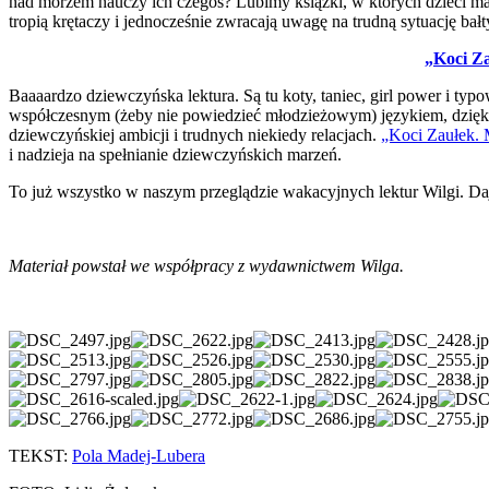
nad morzem nauczy ich czegoś? Lubimy książki, w których dzieci ma
tropią krętaczy i jednocześnie zwracają uwagę na trudną sytuację ba
„Koci Za
Baaaardzo dziewczyńska lektura. Są tu koty, taniec, girl power i ty
współczesnym (żeby nie powiedzieć młodzieżowym) językiem, dzięki c
dziewczyńskiej ambicji i trudnych niekiedy relacjach.
„Koci Zaułek. 
i nadzieja na spełnianie dziewczyńskich marzeń.
To już wszystko w naszym przeglądzie wakacyjnych lektur Wilgi. Dajc
Materiał powstał we współpracy z wydawnictwem Wilga.
TEKST:
Pola Madej-Lubera