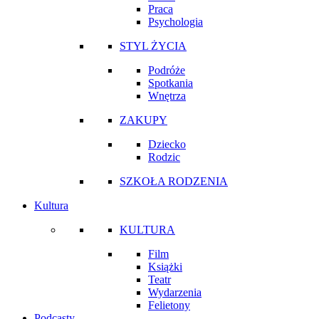
Praca
Psychologia
STYL ŻYCIA
Podróże
Spotkania
Wnętrza
ZAKUPY
Dziecko
Rodzic
SZKOŁA RODZENIA
Kultura
KULTURA
Film
Książki
Teatr
Wydarzenia
Felietony
Podcasty