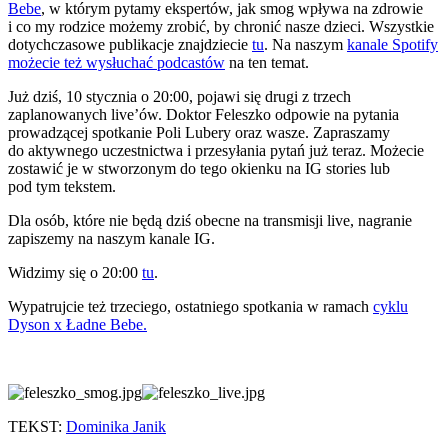
Bebe
, w którym pytamy ekspertów, jak smog wpływa na zdrowie
i co my rodzice możemy zrobić, by chronić nasze dzieci. Wszystkie
dotychczasowe publikacje znajdziecie
tu
. Na naszym
kanale Spotify
możecie też wysłuchać podcastów
na ten temat.
Już dziś, 10 stycznia o 20:00, pojawi się drugi z trzech
zaplanowanych live’ów. Doktor Feleszko odpowie na pytania
prowadzącej spotkanie Poli Lubery oraz wasze. Zapraszamy
do aktywnego uczestnictwa i przesyłania pytań już teraz. Możecie
zostawić je w stworzonym do tego okienku na IG stories lub
pod tym tekstem.
Dla osób, które nie będą dziś obecne na transmisji live, nagranie
zapiszemy na naszym kanale IG.
Widzimy się o 20:00
tu
.
Wypatrujcie też trzeciego, ostatniego spotkania w ramach
cyklu
Dyson x Ładne Bebe.
TEKST:
Dominika Janik