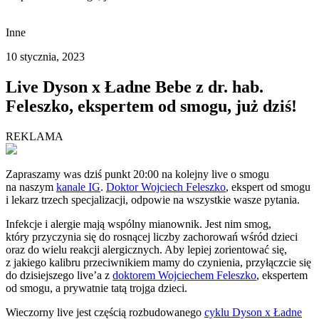
Inne
10 stycznia, 2023
Live Dyson x Ładne Bebe z dr. hab.
Feleszko, ekspertem od smogu, już dziś!
REKLAMA
Zapraszamy was dziś punkt 20:00 na kolejny live o smogu
na naszym
kanale IG
.
Doktor Wojciech Feleszko
, ekspert od smogu
i lekarz trzech specjalizacji, odpowie na wszystkie wasze pytania.
Infekcje i alergie mają wspólny mianownik. Jest nim smog,
który przyczynia się do rosnącej liczby zachorowań wśród dzieci
oraz do wielu reakcji alergicznych. Aby lepiej zorientować się,
z jakiego kalibru przeciwnikiem mamy do czynienia, przyłączcie się
do dzisiejszego live’a z
doktorem Wojciechem Feleszko
, ekspertem
od smogu, a prywatnie tatą trojga dzieci.
Wieczorny live jest częścią rozbudowanego
cyklu Dyson x Ładne