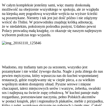
W całym kompleksie jesteśmy sami, więc mamy doskonałą
możliwość na obejrzenie wszystkiego w spokoju, ale ze względu
na kiepską aurę pogodową wszystkie wejścia na wyższe ścieżki
są pozamykane. Niestety i tak jest już dość późno i nie zdążymy
wrócić do Tbilisi. W przewodniku znajduję krótką adnotację,
że w niedalekim, położonym pośrodku pustyni, Udabno pewni
Polacy prowadzą małą knajpkę, co okazuje się naszym najlepszym
wyborem podczas tego wyjazdu.
Wiadomo, my trafiamy tam po za sezonem, wszystko jest
pozamykane i nie widać żywego ducha. Nagle z pola zbiega do nas
pewien mężczyzna, który wpuszcza nas do kuchni wspomnianej
restauracji, gdzie rozpływamy się w cieple pieca, a za wielkim
wspólnym stołem dostajemy obiad. Pyszne serowe i mięsne
chaczapuri, talerz miejscowych serów i warzyw, żeberka, swański
sos i najlepszą na świecie zupę cebulową. W kuchni panuje mały
rozgardiasz, porozstawiane naczynia, pełno Polskich akcentów
w postaci książek, płyt i regionalnych plakatów, meble z przypadku,
łóżko z palet, wojskowe skrzynie po nabojach i ciepły piec. Całość