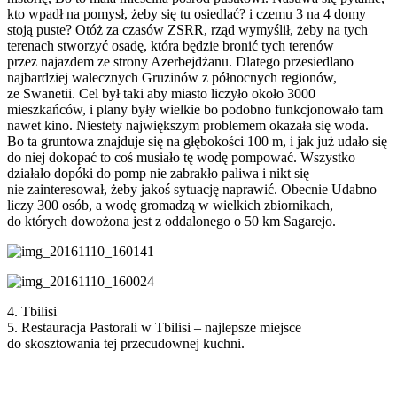
kto wpadł na pomysł, żeby się tu osiedlać? i czemu 3 na 4 domy
stoją puste? Otóż za czasów ZSRR, rząd wymyślił, żeby na tych
terenach stworzyć osadę, która będzie bronić tych terenów
przez najazdem ze strony Azerbejdżanu. Dlatego przesiedlano
najbardziej walecznych Gruzinów z północnych regionów,
ze Swanetii. Cel był taki aby miasto liczyło około 3000
mieszkańców, i plany były wielkie bo podobno funkcjonowało tam
nawet kino. Niestety największym problemem okazała się woda.
Bo ta gruntowa znajduje się na głębokości 100 m, i jak już udało się
do niej dokopać to coś musiało tę wodę pompować. Wszystko
działało dopóki do pomp nie zabrakło paliwa i nikt się
nie zainteresował, żeby jakoś sytuację naprawić. Obecnie Udabno
liczy 300 osób, a wodę gromadzą w wielkich zbiornikach,
do których dowożona jest z oddalonego o 50 km Sagarejo.
4. Tbilisi
5. Restauracja Pastorali w Tbilisi – najlepsze miejsce
do skosztowania tej przecudownej kuchni.