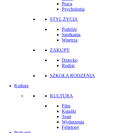
Praca
Psychologia
STYL ŻYCIA
Podróże
Spotkania
Wnętrza
ZAKUPY
Dziecko
Rodzic
SZKOŁA RODZENIA
Kultura
KULTURA
Film
Książki
Teatr
Wydarzenia
Felietony
Podcasty