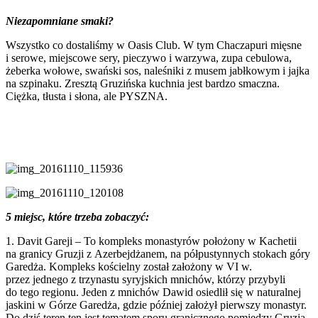
Niezapomniane smaki?
Wszystko co dostaliśmy w Oasis Club. W tym Chaczapuri mięsne
i serowe, miejscowe sery, pieczywo i warzywa, zupa cebulowa,
żeberka wołowe, swański sos, naleśniki z musem jabłkowym i jajka
na szpinaku. Zresztą Gruzińska kuchnia jest bardzo smaczna.
Ciężka, tłusta i słona, ale PYSZNA.
5 miejsc, które trzeba zobaczyć:
1. Davit Gareji – To kompleks monastyrów położony w Kachetii
na granicy Gruzji z Azerbejdżanem, na półpustynnych stokach góry
Garedża. Kompleks kościelny został założony w VI w.
przez jednego z trzynastu syryjskich mnichów, którzy przybyli
do tego regionu. Jeden z mnichów Dawid osiedlił się w naturalnej
jaskini w Górze Garedża, gdzie później założył pierwszy monastyr.
Do dziś teren ten jest tematem sporu granicznego pomiędzy Gruzją