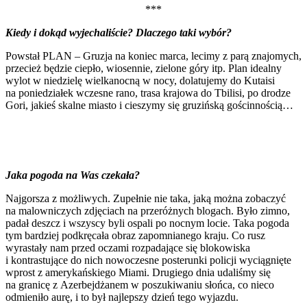
***
Kiedy i dokąd wyjechaliście? Dlaczego taki wybór?
Powstał PLAN – Gruzja na koniec marca, lecimy z parą znajomych,
przecież będzie ciepło, wiosennie, zielone góry itp. Plan idealny
wylot w niedzielę wielkanocną w nocy, dolatujemy do Kutaisi
na poniedziałek wczesne rano, trasa krajowa do Tbilisi, po drodze
Gori, jakieś skalne miasto i cieszymy się gruzińską gościnnością…
Jaka pogoda na Was czekała?
Najgorsza z możliwych. Zupełnie nie taka, jaką można zobaczyć
na malowniczych zdjęciach na przeróżnych blogach. Było zimno,
padał deszcz i wszyscy byli ospali po nocnym locie. Taka pogoda
tym bardziej podkręcała obraz zapomnianego kraju. Co rusz
wyrastały nam przed oczami rozpadające się blokowiska
i kontrastujące do nich nowoczesne posterunki policji wyciągnięte
wprost z amerykańskiego Miami. Drugiego dnia udaliśmy się
na granicę z Azerbejdżanem w poszukiwaniu słońca, co nieco
odmieniło aurę, i to był najlepszy dzień tego wyjazdu.