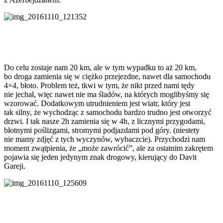
Do celu zostaje nam 20 km, ale w tym wypadku to aż 20 km,
bo droga zamienia się w ciężko przejezdne, nawet dla samochodu
4×4, błoto. Problem też, tkwi w tym, że nikt przed nami tędy
nie jechał, więc nawet nie ma śladów, na których moglibyśmy się
wzorować. Dodatkowym utrudnieniem jest wiatr, który jest
tak silny, że wychodząc z samochodu bardzo trudno jest otworzyć
drzwi. I tak nasze 2h zamienia się w 4h, z licznymi przygodami,
błotnymi poślizgami, stromymi podjazdami pod góry. (niestety
nie mamy zdjęć z tych wyczynów, wybaczcie). Przychodzi nam
moment zwątpienia, że „może zawrócić”, ale za ostatnim zakrętem
pojawia się jeden jedynym znak drogowy, kierujący do Davit
Gareji.