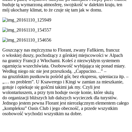
buduje tą wymarzoną atmosferę, swojskość w dalekim kraju, ten
mój ukochany klimat, to że czuje się tam jak w domu.
Goszczący nas mężczyzna to Florant, zwany Fafikiem, francuz
o włoskiej duszy, pochodzący z górskiej miejscowości w Alpach
na granicy Francji z Włochami. Koleś z niezwykłym systemem
ogarnięcia wszechświata. Osobowość wybijająca się ponad miary.
Według niego nic nie jest przeszkodą. „Cappucino…” –
na gruzińskim pustkowiu pośród gór, bez ekspresu, spieniacza itp. –
„… no problem”. U Ksawerego i Kingi w zamian za mieszkanie,
gotuje i opiekuje się gośćmi takimi jak my. Czyli jest
wolontariuszem, a przy tym hoduje swoje konie, które służą
do organizacji bliższych lub dalszych wycieczek dla turystów.
Jednego jestem pewna Florant jest nierozłącznym elementem całego
„kompleksu” Oasis Club i jego obecność, a przede wszystkim
osobowość wychodzi wszystkim na dobre.