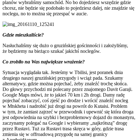
planów wybraliśmy samochód. No bo dojedziesz wszędzie gdzie
chcesz, nie będzie się podobało to pojedziesz dalej, nie znajdzie się
noclegu, no to można się przespać w aucie.
Gdzie mieszkaliście?
Nasłuchaliśmy się dużo o gruzińskiej gościnności i założyliśmy,
że będziemy na bieżąco szukać jakichś noclegów.
Co zrobiło na Was największe wrażenie?
Sytuacja wyglądała tak. Jesteśmy w Tbilisi, jest poranek dnia
drugiego naszej gruzińskiej przygody i wciąż pada. Szukamy
alternatywy, gdzie można pojechać, żeby znaleźć trochę słońca.
Do głowy przychodzi mi polecany przez znajomego Davit Garaji.
Google Maps mówi, że to jakieś 70 km i 2h drogi. Damy radę
pojechać zobaczyć, coś zjeść po drodze i wrócić znaleźć nocleg
w Mtskheta i nadrobić już drogi na powrót do Kutaisi. Problem
w tym, że zamiast zajrzeć w przewodnik i upewnić się która droga
jest odpowiednia na szybki i bezproblemowy dojazd do monastyru,
zaczynamy polegać na Google i wybieramy „najkrótszą” drogę
przez Rustavi. Tuż za Rustavi trasa skręca w góry, gdzie trasa
zmienia się w offroadową przygodę na samej granicy
z Azerbejdżanem.