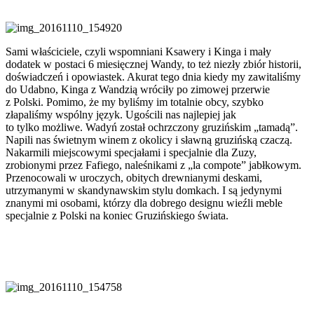
Sami właściciele, czyli wspomniani Ksawery i Kinga i mały
dodatek w postaci 6 miesięcznej Wandy, to też niezły zbiór historii,
doświadczeń i opowiastek. Akurat tego dnia kiedy my zawitaliśmy
do Udabno, Kinga z Wandzią wróciły po zimowej przerwie
z Polski. Pomimo, że my byliśmy im totalnie obcy, szybko
złapaliśmy wspólny język. Ugościli nas najlepiej jak
to tylko możliwe. Wadyń został ochrzczony gruzińskim „tamadą”.
Napili nas świetnym winem z okolicy i sławną gruzińską czaczą.
Nakarmili miejscowymi specjałami i specjalnie dla Zuzy,
zrobionymi przez Fafiego, naleśnikami z „la compote” jabłkowym.
Przenocowali w uroczych, obitych drewnianymi deskami,
utrzymanymi w skandynawskim stylu domkach. I są jedynymi
znanymi mi osobami, którzy dla dobrego designu wieźli meble
specjalnie z Polski na koniec Gruzińskiego świata.