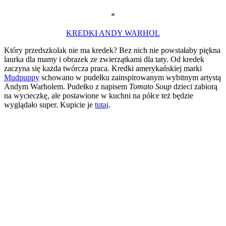
*
KREDKI ANDY WARHOL
Który przedszkolak nie ma kredek? Bez nich nie powstałaby piękna
laurka dla mamy i obrazek ze zwierzątkami dla taty. Od kredek
zaczyna się każda twórcza praca. Kredki amerykańskiej marki
Mudpuppy
schowano w pudełku zainspirowanym wybitnym artystą
Andym Warholem. Pudełko z napisem
Tomato Soup
dzieci zabiorą
na wycieczkę, ale postawione w kuchni na półce też będzie
wyglądało super. Kupicie je
tutaj
.