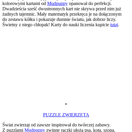
kolorowymi kartami od
Mudpuppy
opanował do perfekcji.
Dwadzieścia sześć dwustronnych kart nie skrywa przed nim już
żadnych tajemnic. Mały matematyk przekręca je na dołączonym
do zestawu kółku i pokazuje dumnie światu, jak dobrze liczy.
Świetny z niego chłopak! Karty do nauki liczenia kupicie
tutaj
.
*
PUZZLE ZWIERZĘTA
Świat zwierząt od zawsze inspirował do twórczej zabawy.
Z puzzlami
Mudpuppy
zwinne rączki ułożą psa, kota, szopa,