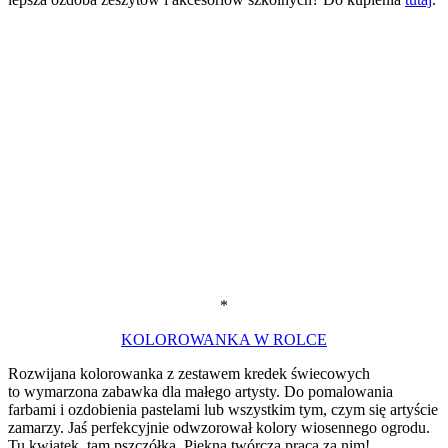
*
KOLOROWANKA W ROLCE
Rozwijana kolorowanka z zestawem kredek świecowych
to wymarzona zabawka dla małego artysty. Do pomalowania
farbami i ozdobienia pastelami lub wszystkim tym, czym się artyście
zamarzy. Jaś perfekcyjnie odwzorował kolory wiosennego ogrodu.
Tu kwiatek, tam pszczółka. Piękna twórcza praca za nim!