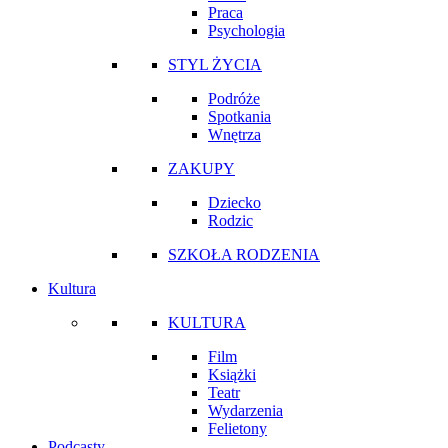
Praca
Psychologia
STYL ŻYCIA
Podróże
Spotkania
Wnętrza
ZAKUPY
Dziecko
Rodzic
SZKOŁA RODZENIA
Kultura
KULTURA
Film
Książki
Teatr
Wydarzenia
Felietony
Podcasty