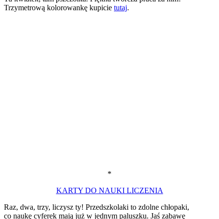
Trzymetrową kolorowankę kupicie
tutaj
.
*
KARTY DO NAUKI LICZENIA
Raz, dwa, trzy, liczysz ty! Przedszkolaki to zdolne chłopaki,
co naukę cyferek mają już w jednym paluszku. Jaś zabawę