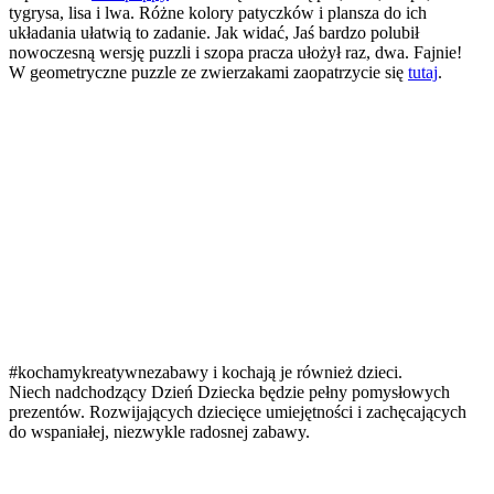
tygrysa, lisa i lwa. Różne kolory patyczków i plansza do ich
układania ułatwią to zadanie. Jak widać, Jaś bardzo polubił
nowoczesną wersję puzzli i szopa pracza ułożył raz, dwa. Fajnie!
W geometryczne puzzle ze zwierzakami zaopatrzycie się
tutaj
.
#kochamykreatywnezabawy i kochają je również dzieci.
Niech nadchodzący Dzień Dziecka będzie pełny pomysłowych
prezentów. Rozwijających dziecięce umiejętności i zachęcających
do wspaniałej, niezwykle radosnej zabawy.