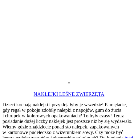
*
NAKLEJKI LEŚNE ZWIERZĘTA
Dzieci kochają naklejki i przyklejałyby je wszędzie! Pamiętacie,
gdy regał w pokoju zdobiły nalepki z napojów, gum do żucia
i chrupek w kolorowych opakowaniach? To były czasy! Teraz
posiadanie dużej liczby naklejek jest prostsze niż by się wydawało.
Wiemy gdzie znajdziecie ponad sto nalepek, zapakowanych
w kartonowe pudełeczko z wizerunkiem sowy. Czy może być
lepsza ozdoba zeszytów i akcesoriów szkolnych? Do kupienia
tutaj
.