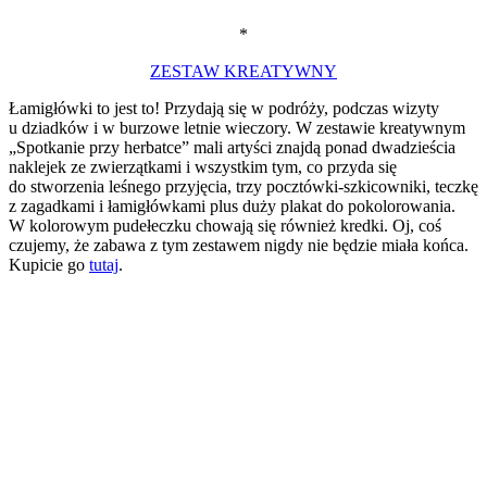
*
ZESTAW KREATYWNY
Łamigłówki to jest to! Przydają się w podróży, podczas wizyty
u dziadków i w burzowe letnie wieczory. W zestawie kreatywnym
„Spotkanie przy herbatce” mali artyści znajdą ponad dwadzieścia
naklejek ze zwierzątkami i wszystkim tym, co przyda się
do stworzenia leśnego przyjęcia, trzy pocztówki-szkicowniki, teczkę
z zagadkami i łamigłówkami plus duży plakat do pokolorowania.
W kolorowym pudełeczku chowają się również kredki. Oj, coś
czujemy, że zabawa z tym zestawem nigdy nie będzie miała końca.
Kupicie go
tutaj
.