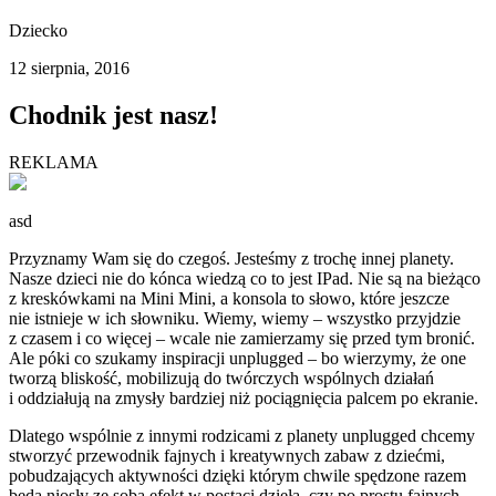
Dziecko
12 sierpnia, 2016
Chodnik jest nasz!
REKLAMA
asd
Przyznamy Wam się do czegoś. Jesteśmy z trochę innej planety.
Nasze dzieci nie do kónca wiedzą co to jest IPad. Nie są na bieżąco
z kreskówkami na Mini Mini, a konsola to słowo, które jeszcze
nie istnieje w ich słowniku. Wiemy, wiemy – wszystko przyjdzie
z czasem i co więcej – wcale nie zamierzamy się przed tym bronić.
Ale póki co szukamy inspiracji unplugged – bo wierzymy, że one
tworzą bliskość, mobilizują do twórczych wspólnych działań
i oddziałują na zmysły bardziej niż pociągnięcia palcem po ekranie.
Dlatego wspólnie z innymi rodzicami z planety unplugged chcemy
stworzyć przewodnik fajnych i kreatywnych zabaw z dziećmi,
pobudzających aktywności dzięki którym chwile spędzone razem
będą niosły ze sobą efekt w postaci dzieła, czy po prostu fajnych