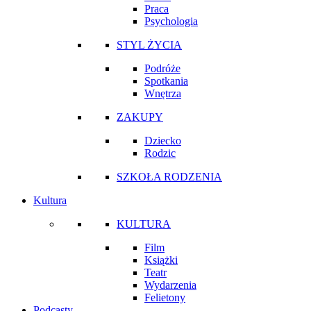
Praca
Psychologia
STYL ŻYCIA
Podróże
Spotkania
Wnętrza
ZAKUPY
Dziecko
Rodzic
SZKOŁA RODZENIA
Kultura
KULTURA
Film
Książki
Teatr
Wydarzenia
Felietony
Podcasty