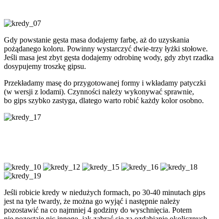
Gdy powstanie gęsta masa dodajemy farbę, aż do uzyskania
pożądanego koloru. Powinny wystarczyć dwie-trzy łyżki stołowe.
Jeśli masa jest zbyt gęsta dodajemy odrobinę wody, gdy zbyt rzadka
dosypujemy troszkę gipsu.
Przekładamy masę do przygotowanej formy i wkładamy patyczki
(w wersji z lodami). Czynności należy wykonywać sprawnie,
bo gips szybko zastyga, dlatego warto robić każdy kolor osobno.
Jeśli robicie kredy w niedużych formach, po 30-40 minutach gips
jest na tyle twardy, że można go wyjąć i następnie należy
pozostawić na co najmniej 4 godziny do wyschnięcia. Potem
nie pozostaje nic innego, jak zabrać się za ozdabianie okolicznych