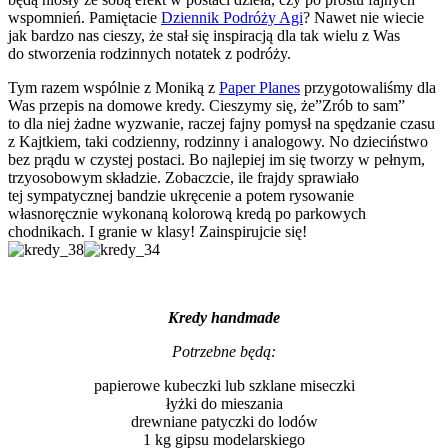
wspomnień. Pamiętacie
Dziennik Podróży Agi
? Nawet nie wiecie
jak bardzo nas cieszy, że stał się inspiracją dla tak wielu z Was
do stworzenia rodzinnych notatek z podróży.
Tym razem wspólnie z Moniką z
Paper Planes
przygotowaliśmy dla
Was przepis na domowe kredy. Cieszymy się, że”Zrób to sam”
to dla niej żadne wyzwanie, raczej fajny pomysł na spędzanie czasu
z Kajtkiem, taki codzienny, rodzinny i analogowy. No dzieciństwo
bez prądu w czystej postaci. Bo najlepiej im się tworzy w pełnym,
trzyosobowym składzie. Zobaczcie, ile frajdy sprawiało
tej sympatycznej bandzie ukręcenie a potem rysowanie
własnoręcznie wykonaną kolorową kredą po parkowych
chodnikach. I granie w klasy! Zainspirujcie się!
Kredy handmade
Potrzebne będą:
papierowe kubeczki lub szklane miseczki
łyżki do mieszania
drewniane patyczki do lodów
1 kg gipsu modelarskiego