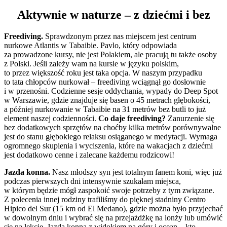
Aktywnie w naturze – z dziećmi i bez
Freediving.
Sprawdzonym przez nas miejscem jest centrum
nurkowe Atlantis w Tabaibie. Pavlo, który odpowiada
za prowadzone kursy, nie jest Polakiem, ale pracują tu także osoby
z Polski. Jeśli zależy wam na kursie w języku polskim,
to przez większość roku jest taka opcja. W naszym przypadku
to tata chłopców nurkował – freediving wciągnął go dosłownie
i w przenośni. Codzienne sesje oddychania, wypady do Deep Spot
w Warszawie, gdzie znajduje się basen o 45 metrach głębokości,
a później nurkowanie w Tabaibie na 31 metrów bez butli to już
element naszej codzienności.
Co daje freediving?
Zanurzenie się
bez dodatkowych sprzętów na choćby kilka metrów porównywalne
jest do stanu głębokiego relaksu osiąganego w medytacji. Wymaga
ogromnego skupienia i wyciszenia, które na wakacjach z dziećmi
jest dodatkowo cenne i zalecane każdemu rodzicowi!
Jazda konna.
Nasz młodszy syn jest totalnym fanem koni, więc już
podczas pierwszych dni intensywnie szukałam miejsca,
w którym będzie mógł zaspokoić swoje potrzeby z tym związane.
Z polecenia innej rodziny trafiliśmy do pięknej stadniny Centro
Hipico del Sur (15 km od El Medano), gdzie można było przyjechać
w dowolnym dniu i wybrać się na przejażdżkę na lonży lub umówić
się na lekcje. Jazda konna z widokiem na góry i ocean – kto