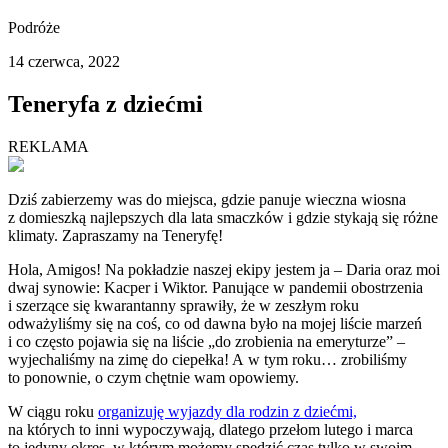
Podróże
14 czerwca, 2022
Teneryfa z dziećmi
REKLAMA
Dziś zabierzemy was do miejsca, gdzie panuje wieczna wiosna
z domieszką najlepszych dla lata smaczków i gdzie stykają się różne
klimaty. Zapraszamy na Teneryfę!
Hola, Amigos! Na pokładzie naszej ekipy jestem ja – Daria oraz moi
dwaj synowie: Kacper i Wiktor. Panujące w pandemii obostrzenia
i szerzące się kwarantanny sprawiły, że w zeszłym roku
odważyliśmy się na coś, co od dawna było na mojej liście marzeń
i co często pojawia się na liście „do zrobienia na emeryturze” –
wyjechaliśmy na zimę do ciepełka! A w tym roku… zrobiliśmy
to ponownie, o czym chętnie wam opowiemy.
W ciągu roku
organizuję wyjazdy dla rodzin z dziećmi,
na których to inni wypoczywają, dlatego przełom lutego i marca
to jedyny okres, w którym możemy spędzić czas tylko w swoim