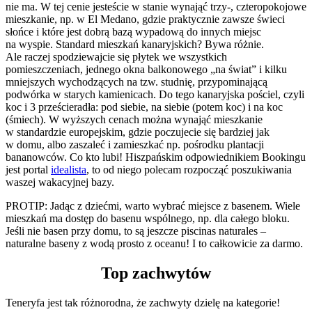
nie ma. W tej cenie jesteście w stanie wynająć trzy-, czteropokojowe
mieszkanie, np. w El Medano, gdzie praktycznie zawsze świeci
słońce i które jest dobrą bazą wypadową do innych miejsc
na wyspie. Standard mieszkań kanaryjskich? Bywa różnie.
Ale raczej spodziewajcie się płytek we wszystkich
pomieszczeniach, jednego okna balkonowego „na świat” i kilku
mniejszych wychodzących na tzw. studnię, przypominającą
podwórka w starych kamienicach. Do tego kanaryjska pościel, czyli
koc i 3 prześcieradła: pod siebie, na siebie (potem koc) i na koc
(śmiech). W wyższych cenach można wynająć mieszkanie
w standardzie europejskim, gdzie poczujecie się bardziej jak
w domu, albo zaszaleć i zamieszkać np. pośrodku plantacji
bananowców. Co kto lubi! Hiszpańskim odpowiednikiem Bookingu
jest portal
idealista
, to od niego polecam rozpocząć poszukiwania
waszej wakacyjnej bazy.
PROTIP: Jadąc z dziećmi, warto wybrać miejsce z basenem. Wiele
mieszkań ma dostęp do basenu wspólnego, np. dla całego bloku.
Jeśli nie basen przy domu, to są jeszcze piscinas naturales –
naturalne baseny z wodą prosto z oceanu! I to całkowicie za darmo.
Top zachwytów
Teneryfa jest tak różnorodna, że zachwyty dzielę na kategorie!