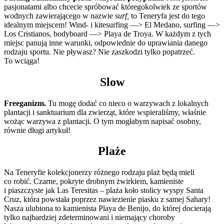
pasjonatami albo chcecie spróbować któregokolwiek ze sportów
wodnych zawierającego w nazwie
surf,
to Teneryfa jest do tego
idealnym miejscem! Wind- i kitesurfing —> El Medano, surfing —>
Los Cristianos, bodyboard —> Playa de Troya. W każdym z tych
miejsc panują inne warunki, odpowiednie do uprawiania danego
rodzaju sportu. Nie pływasz? Nie zaszkodzi tylko popatrzeć.
To wciąga!
Slow
Freeganizm.
Tu mogę dodać co nieco o warzywach z lokalnych
plantacji i sanktuarium dla zwierząt, które wspieraliśmy, właśnie
wożąc warzywa z plantacji. O tym mogłabym napisać osobny,
równie długi artykuł!
Plaże
Na Teneryfie kolekcjonerzy różnego rodzaju plaż będą mieli
co robić. Czarne, pokryte drobnym żwirkiem, kamieniste
i piaszczyste jak Las Teresitas – plaża koło stolicy wyspy Santa
Cruz, która powstała poprzez nawiezienie piasku z samej Sahary!
Nasza ulubiona to kamienista Playa de Benijo, do której docierają
tylko najbardziej zdeterminowani i niemający choroby