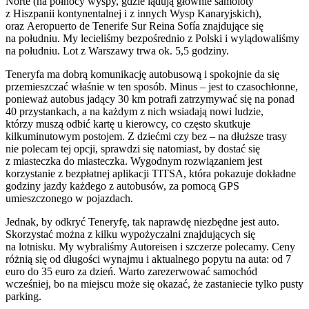
Norte (na północy wyspy, gdzie lądują głównie samoloty
z Hiszpanii kontynentalnej i z innych Wysp Kanaryjskich),
oraz Aeropuerto de Tenerife Sur Reina Sofía znajdujące się
na południu. My lecieliśmy bezpośrednio z Polski i wylądowaliśmy
na południu. Lot z Warszawy trwa ok. 5,5 godziny.
Teneryfa ma dobrą komunikację autobusową i spokojnie da się
przemieszczać właśnie w ten sposób. Minus – jest to czasochłonne,
ponieważ autobus jadący 30 km potrafi zatrzymywać się na ponad
40 przystankach, a na każdym z nich wsiadają nowi ludzie,
którzy muszą odbić kartę u kierowcy, co często skutkuje
kilkuminutowym postojem. Z dziećmi czy bez – na dłuższe trasy
nie polecam tej opcji, sprawdzi się natomiast, by dostać się
z miasteczka do miasteczka. Wygodnym rozwiązaniem jest
korzystanie z bezpłatnej aplikacji TITSA, która pokazuje dokładne
godziny jazdy każdego z autobusów, za pomocą GPS
umieszczonego w pojazdach.
Jednak, by odkryć Teneryfę, tak naprawdę niezbędne jest auto.
Skorzystać można z kilku wypożyczalni znajdujących się
na lotnisku. My wybraliśmy Autoreisen i szczerze polecamy. Ceny
różnią się od długości wynajmu i aktualnego popytu na auta: od 7
euro do 35 euro za dzień. Warto zarezerwować samochód
wcześniej, bo na miejscu może się okazać, że zastaniecie tylko pusty
parking.