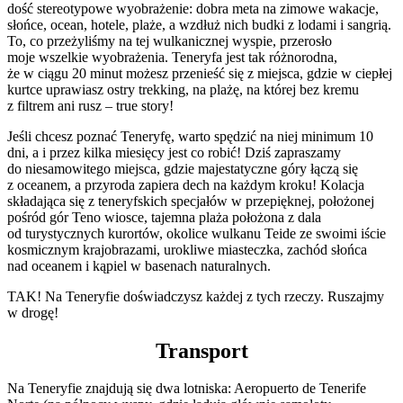
dość stereotypowe wyobrażenie: dobra meta na zimowe wakacje,
słońce, ocean, hotele, plaże, a wzdłuż nich budki z lodami i sangrią.
To, co przeżyliśmy na tej wulkanicznej wyspie, przerosło
moje wszelkie wyobrażenia. Teneryfa jest tak różnorodna,
że w ciągu 20 minut możesz przenieść się z miejsca, gdzie w ciepłej
kurtce uprawiasz ostry trekking, na plażę, na której bez kremu
z filtrem ani rusz – true story!
Jeśli chcesz poznać Teneryfę, warto spędzić na niej minimum 10
dni, a i przez kilka miesięcy jest co robić! Dziś zapraszamy
do niesamowitego miejsca, gdzie majestatyczne góry łączą się
z oceanem, a przyroda zapiera dech na każdym kroku! Kolacja
składająca się z teneryfskich specjałów w przepięknej, położonej
pośród gór Teno wiosce, tajemna plaża położona z dala
od turystycznych kurortów, okolice wulkanu Teide ze swoimi iście
kosmicznym krajobrazami, urokliwe miasteczka, zachód słońca
nad oceanem i kąpiel w basenach naturalnych.
TAK! Na Teneryfie doświadczysz każdej z tych rzeczy. Ruszajmy
w drogę!
Transport
Na Teneryfie znajdują się dwa lotniska: Aeropuerto de Tenerife