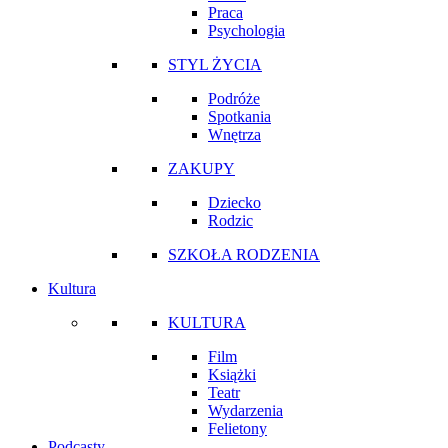
Praca
Psychologia
STYL ŻYCIA
Podróże
Spotkania
Wnętrza
ZAKUPY
Dziecko
Rodzic
SZKOŁA RODZENIA
Kultura
KULTURA
Film
Książki
Teatr
Wydarzenia
Felietony
Podcasty