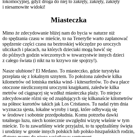
lokomocyjnej, gdyż droga do niej to zakręty, zakręty, zakręty
i niesamowite widoki!
Miasteczka
Mimo że zdecydowanie bliżej nam do bycia w naturze niż
do spędzania czasu w mieście, to na Teneryfie warto zaplanować
spędzenie części czasu na beztroskiej włóczędze po uroczych
uliczkach i placach, na których dzieciaki mogą bawić się
do późnych godzin wieczornych w towarzystwie innych dzieci
z całego świata (i nikt na to krzywo nie spojrzy!).
Nasze ulubione? El Medano. To miasteczko, gdzie turystyka
przeplata się z lokalnym sznytem. To położona zaledwie kilka
kilometrów od lotniska mekka wind- i kitesurferów. To dwa place
otoczone niezliczonymi uroczymi knajpkami, zaledwie kilka
metrów od ciągnącej się wzdłuż miasteczka plaży. To miejsce
zdecydowanie różni się od znajdujących się kilkanaście kilometrów
na północ kurortów takich jak Los Cristianos. Tu nadal rytm dnia
wyznacza sjesta, lokalne wyroby i targi, które odbywają się
w środowe i sobotnie przedpołudnia. Komu potrzeba dawki
totalnego luzu, niech koniecznie uwzględni wizytę właśnie w tym
mieście. To tu zawarliśmy wiele przyjaźni, to tu spędzaliśmy święta
i urodziny w gronie innych polskich lub polsko-hiszpańskich rodzin,
dlatego mamy do niego wyjątkowy sentyment.