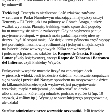
by odmówił!
Trekkingi
. Teneryfa to niezliczona ilość szlaków, zarówno
w centrum w Parku Narodowym otaczającym najwyższy szczyt
Teneryfy – El Teide, jak i na północy w Górach Anaga, a także
wzdłuż wybrzeża. Planując trekking, warto sprawdzić pogodę,
bo tu możemy się niemile zaskoczyć. Gdy na wybrzeżu panuje
przyjemne 20 stopni, w górach może padać naprawdę ulewny
deszcz i być 10 stopni mniej. Ale dzięki temu północna część wyspy
jest porośnięta niesamowitą roślinnością i jednymi z najstarszych
na świecie lasów wawrzynowych. Kilka sprawdzonych
i polecanych przez nas szlaków to:
Roques de Garcia
,
Paisaje
Lunar
(Skały księżycowe), szczyt
Roque de Taborno
i
Barranco
del Infierno
, czyli Piekielny Wąwóz.
Praktycznie wszędzie możecie liczyć na zapierające dech
w piersiach widoki. Jeśli jedziecie z dziećmi, koniecznie zaopatrzcie
się w wodę i przekąski! Naszym sposobem na motywowanie dzieci
do kilkunastokilometrowych wędrówek jest przygotowanie
wcześniej mapki z miejscami „do zaliczenia” na drodze
albo z rzeczami, które mają odnaleźć podczas wędrówki (np. 10
szyszek, 4 rośliny itp.). Wymaga to wcześniejszego przygotowania,
ale działa!
Surfing odmieniany przez wszystkie przypadki.
Jeśli jesteście