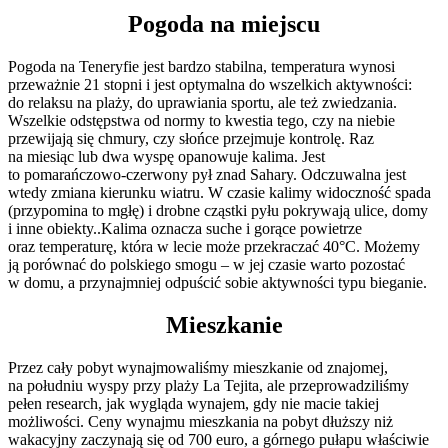
Pogoda na miejscu
Pogoda na Teneryfie jest bardzo stabilna, temperatura wynosi
przeważnie 21 stopni i jest optymalna do wszelkich aktywności:
do relaksu na plaży, do uprawiania sportu, ale też zwiedzania.
Wszelkie odstępstwa od normy to kwestia tego, czy na niebie
przewijają się chmury, czy słońce przejmuje kontrolę. Raz
na miesiąc lub dwa wyspę opanowuje kalima. Jest
to pomarańczowo-czerwony pył znad Sahary. Odczuwalna jest
wtedy zmiana kierunku wiatru. W czasie kalimy widoczność spada
(przypomina to mgłę) i drobne cząstki pyłu pokrywają ulice, domy
i inne obiekty..Kalima oznacza suche i gorące powietrze
oraz temperaturę, która w lecie może przekraczać 40°C. Możemy
ją porównać do polskiego smogu – w jej czasie warto pozostać
w domu, a przynajmniej odpuścić sobie aktywności typu bieganie.
Mieszkanie
Przez cały pobyt wynajmowaliśmy mieszkanie od znajomej,
na południu wyspy przy plaży La Tejita, ale przeprowadziliśmy
pełen research, jak wygląda wynajem, gdy nie macie takiej
możliwości. Ceny wynajmu mieszkania na pobyt dłuższy niż
wakacyjny zaczynają się od 700 euro, a górnego pułapu właściwie