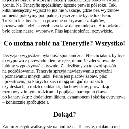
gronie. Na Teneryfie spędziliśmy łącznie prawie pół roku. Taki
kilkumiesięczny wyjazd to już nie wakacje, gdzie bez wyrzutów
sumienia poleżymy pod palmą, i jeszcze nie bycie lokalsem.
To za to idealny czas na powolne odkrywanie zakątków,
poznawanie ludzi i sposobu życia w danym miejscu. A to właśnie
było celem naszej wyprawy. Plus łapanie słońca, oczywiście.
Co można robić na Teneryfie? Wszystko!
Decyzja o wyjeździe była dość spontaniczna. Nie chciałam, by była
to wyprawa z przewodnikiem w ręce, mimo że zdecydowanie
lubimy wypoczywać aktywnie. Znaleźliśmy za to swój sposób
na podróżowanie. Teneryfa sprzyja nawiązywaniu przyjaźni
i poznawaniu innych ludzi. Pełna jest placów zabaw, plaż
i przestrzeni, po których dzieci mogą śmigać na rolkach
czy deskach, a rodzice oddać się duchowi slow, prowadząc
rozmowy z innymi rodzicami i popijając barraquito (kawa
po kanaryjsku: z dodatkiem likieru, cynamonem i skórką cytrynową
– koniecznie spróbujcie!).
Dokąd?
Zanim zdecydowaliśmy się na podróż na Teneryfę, miałam o niej