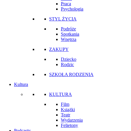
Praca
Psychologia
STYL ŻYCIA
Podróże
Spotkania
Wnętrza
ZAKUPY
Dziecko
Rodzic
SZKOŁA RODZENIA
Kultura
KULTURA
Film
Książki
Teatr
Wydarzenia
Felietony
Podcasty