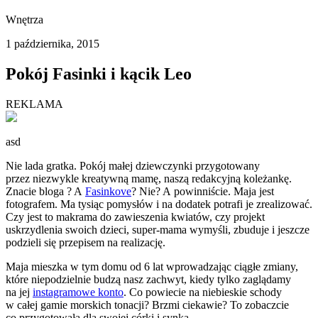
Wnętrza
1 października, 2015
Pokój Fasinki i kącik Leo
REKLAMA
asd
Nie lada gratka. Pokój małej dziewczynki przygotowany
przez niezwykle kreatywną mamę, naszą redakcyjną koleżankę.
Znacie bloga ? A
Fasinkove
? Nie? A powinniście. Maja jest
fotografem. Ma tysiąc pomysłów i na dodatek potrafi je zrealizować.
Czy jest to makrama do zawieszenia kwiatów, czy projekt
uskrzydlenia swoich dzieci, super-mama wymyśli, zbuduje i jeszcze
podzieli się przepisem na realizację.
Maja mieszka w tym domu od 6 lat wprowadzając ciągłe zmiany,
które niepodzielnie budzą nasz zachwyt, kiedy tylko zaglądamy
na jej
instagramowe konto
. Co powiecie na niebieskie schody
w całej gamie morskich tonacji? Brzmi ciekawie? To zobaczcie
co przygotowała dla swojej córki i synka.