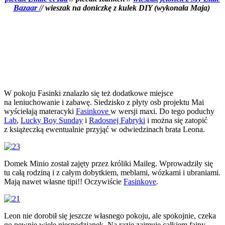
Bazaar /
/ wieszak na doniczkę z kulek DIY (wykonała Maja)
W pokoju Fasinki znalazło się też dodatkowe miejsce
na leniuchowanie i zabawę. Siedzisko z płyty osb projektu Mai
wyściełają materacyki
Fasinkove
w wersji maxi. Do tego poduchy
Lab
,
Lucky Boy Sunday
i
Radosnej Fabryki
i można się zatopić
z książeczką ewentualnie przyjąć w odwiedzinach brata Leona.
Domek Minio został zajęty przez króliki Maileg. Wprowadziły się
tu całą rodziną i z całym dobytkiem, meblami, wózkami i ubraniami.
Mają nawet własne tipi!! Oczywiście
Fasinkove
.
Leon nie dorobił się jeszcze własnego pokoju, ale spokojnie, czeka
go pewnie wiele niespodzianek. Na razie zajmuje całkiem fajny