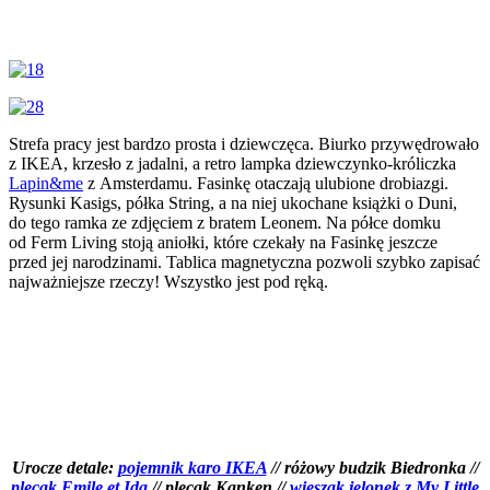
Strefa pracy jest bardzo prosta i dziewczęca. Biurko przywędrowało
z IKEA, krzesło z jadalni, a retro lampka dziewczynko-króliczka
Lapin&me
z Amsterdamu. Fasinkę otaczają ulubione drobiazgi.
Rysunki Kasigs, półka String, a na niej ukochane książki o Duni,
do tego ramka ze zdjęciem z bratem Leonem. Na półce domku
od Ferm Living stoją aniołki, które czekały na Fasinkę jeszcze
przed jej narodzinami. Tablica magnetyczna pozwoli szybko zapisać
najważniejsze rzeczy! Wszystko jest pod ręką.
Urocze detale:
pojemnik karo IKEA
// różowy budzik Biedronka //
plecak Emile et Ida
// plecak Kanken //
wieszak jelonek z My Little