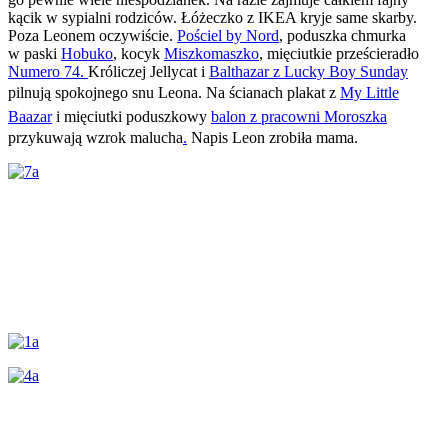
kącik w sypialni rodziców. Łóżeczko z IKEA kryje same skarby.
Poza Leonem oczywiście.
Pościel by Nord
, poduszka chmurka
w paski
Hobuko
, kocyk
Miszkomaszko
, mięciutkie prześcieradło
Numero 74.
Króliczej Jellycat i
Balthazar z Lucky Boy Sunday
pilnują spokojnego snu Leona. Na ścianach plakat
z
My Little
Baazar
i mięciutki poduszkowy
balon z pracowni Moroszka
przykuwają wzrok malucha
.
Napis Leon zrobiła mama.