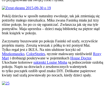
Pokój dziecka w sposób naturalny ewoluuje, tak jak zmieniają się
potrzeby małego mieszkańca. Mika zwana Fasinką miała już trzy
różne pokoje, bo po co się ograniczać. Zwłaszcza jak się ma tyle
pomysłów. Maja uprzedza – dzieci mają bibliotekę na piętrze stąd
brak książek w pokoju.
Zaczynamy buszowanie po pokoju Fasinki od szafy, oczywiście
projektu mamy. Zresztą wieszak z półką to też pomysł Mai.
Tylko regał jest z IKEA. Na nim ulubione kocyki od
Miszkomaszko
,
ColorStories
, ręcznie malowany niedźwiedź
Roxy
Marj
i drobiazgi poukrywane w pojemnikach
House Doctor
.
Ukochane kolorowe
sukienki Louise Misha
są jednocześnie ozdobą
pokoju. Napis na drzwiach z zeszłorocznych walentynek
to tylko początek ozdób spod znaku DIY. Delikatne papierowe
kwiaty nad szafą powstawały po nocach, kiedy dzieci spały.