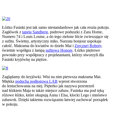
Łóżko Fasinki jest tak samo niestandardowe jak cała reszta pokoju.
Zagłówek z
tapetą Sandberg
, pudrowe poduszki z Zara Home,
Numero 74 i Louis Louise, a do tego zielone liście zwieszające się
z sufitu. Świetny, artystyczny miks. Narzuta bonjour uspokaja
całość. Makrama do kwiatów to dzieło Mai i
Zręcznej Roboty
,
świetnie współgra z lampą
sufitową Honore
. Łóżko piętrowe
powstało przy współpracy z projektantami, którzy stworzyli dla
Fasinki kryjówkę na piętrze.
Zaglądamy do kryjówki. Wisi na nim pierwsza makrama Mai.
Miękka
poducha podłogowa LAB
wprost stworzona
do leniuchowania na niej. Pięterko jak nazywa przestrzeń
nad łóżkiem Maja to także miejsce zabaw, Fasinka ma pod ręką
różowe łóżko, które okupują Anna i Elsa, klocki Lego i mnóstwo
zabawek. Dzięki takiemu rozwiązaniu łatwiej zachować porządek
w pokoju.