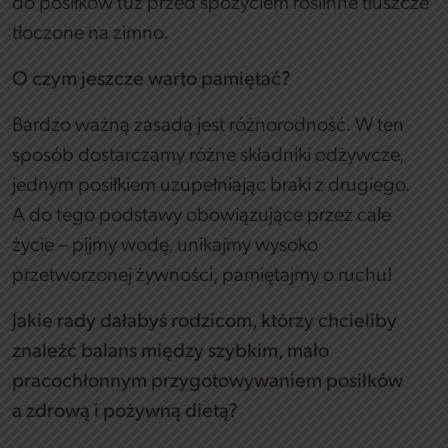
do posiłków tuż przed spożyciem roślinne tłuszcze
tłoczone na zimno.
O czym jeszcze warto pamiętać?
Bardzo ważną zasadą jest różnorodność. W ten
sposób dostarczamy różne składniki odżywcze,
jednym posiłkiem uzupełniając braki z drugiego.
A do tego podstawy obowiązujące przez całe
życie – pijmy wodę, unikajmy wysoko
przetworzonej żywności, pamiętajmy o ruchu!
Jakie rady dałabyś rodzicom, którzy chcieliby
znaleźć balans między szybkim, mało
pracochłonnym przygotowywaniem posiłków
a zdrową i pożywną dietą?