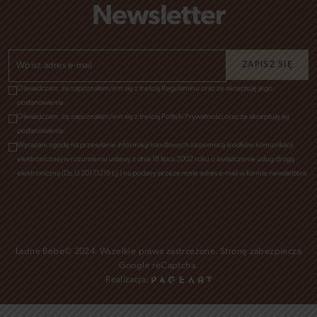
Newsletter
Oświadczam, że zapoznałam/em się z treścią Regulaminu oraz że akceptuję jego
postanowienia
Oświadczam, że zapoznałam/em się z treścią Polityki Prywatności oraz że akceptuję jej
postanowienia
Wyrażam zgodę na przesyłanie informacji handlowych za pomocą środków komunikacji
elektronicznej w rozumieniu ustawy z dnia 18 lipca 2002 roku o świadczenie usług drogą
elektroniczną (Dz.U.2017.1219 t.j.) na podany przeze mnie adres e-mail w formie newslettera
Ładne Bebe© 2024. Wszelkie prawa zastrzeżone. Stronę zabezpiecza
Google reCaptcha
.
Realizacja: