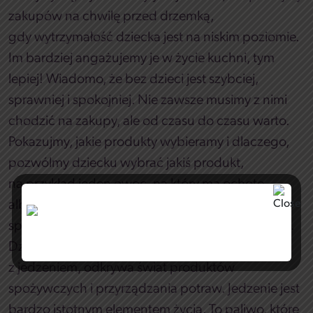
zakupów na chwilę przed drzemką,
gdy wytrzymałość dziecka jest na niskim poziomie.
Im bardziej angażujemy je w życie kuchni, tym
lepiej! Wiadomo, że bez dzieci jest szybciej,
sprawniej i spokojniej. Nie zawsze musimy z nimi
chodzić na zakupy, ale od czasu do czasu warto.
Pokazujmy, jakie produkty wybieramy i dlaczego,
pozwólmy dziecku wybrać jakiś produkt,
na przykład jeden owoc, na który ma ochotę
albo którego nigdy nie jadło, a chciałoby
spróbować. Tak samo ze wspólnym gotowaniem.
Dziecko dużo się wtedy uczy, oswaja się
z jedzeniem, odkrywa świat produktów
spożywczych i przyrządzania potraw. Jedzenie jest
bardzo istotnym elementem życia. To paliwo, które