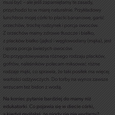
musi być – ale jeśli zapamiętamy te zasady,
przychodzi to w miarę naturalnie. Przykładowy
lunchbox mojej córki to placki bananowe, garść
orzechów, trochę rodzynek i porcja owoców.
Z orzechów mamy zdrowe tłuszcze i białko,
z placków białko (jajko) i węglowodany (mąka), jest
i spora porcja świeżych owoców.
Do przygotowywania różnego rodzaju placków,
gofrów, naleśników polecam miksować różne
rodzaje mąki, co sprawia, że taki posiłek ma więcej
wartości odżywczych. Do torby na wynos zawsze
wrzucam też bidon z wodą.
Na koniec pytanie bardziej do mamy niż
edukatorki. Co pojawia się w diecie córki,
a kiedyś myślałaś, że nigdy się nie wydarzy?