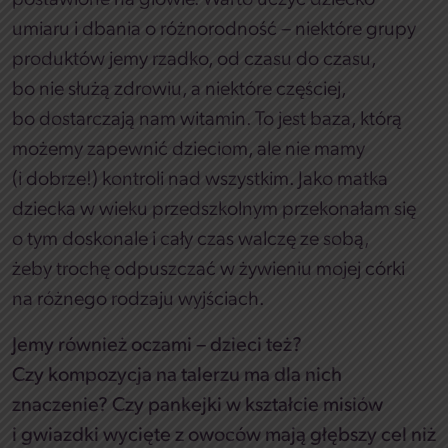
postawione na głowie. Warto uczyć dziecko
umiaru i dbania o różnorodność – niektóre grupy
produktów jemy rzadko, od czasu do czasu,
bo nie służą zdrowiu, a niektóre częściej,
bo dostarczają nam witamin. To jest baza, którą
możemy zapewnić dzieciom, ale nie mamy
(i dobrze!) kontroli nad wszystkim. Jako matka
dziecka w wieku przedszkolnym przekonałam się
o tym doskonale i cały czas walczę ze sobą,
żeby trochę odpuszczać w żywieniu mojej córki
na różnego rodzaju wyjściach.
Jemy również oczami – dzieci też?
Czy kompozycja na talerzu ma dla nich
znaczenie? Czy pankejki w kształcie misiów
i gwiazdki wycięte z owoców mają głębszy cel niż