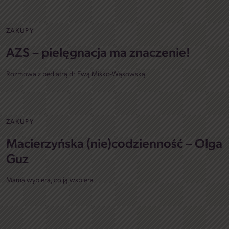
ZAKUPY
AZS – pielęgnacja ma znaczenie!
Rozmowa z pediatrą dr Ewą Miśko-Wąsowską
ZAKUPY
Macierzyńska (nie)codzienność – Olga
Guz
Mama wybiera, co ją wspiera