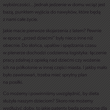
wybiórczości… Jednak jedzenie w domu wciąż jest
bazą, punktem wyjścia do nawyków, które będą
z nami całe życie.
Jakie macie pierwsze skojarzenia z latem? Pewnie
w epoce „przed dziećmi” były nieco inne niż
obecnie. Do słońca, upałów i spędzania czasu
w plenerze dochodzi codzienna logistyka: łączenie
pracy zdalnej z opieką nad dziećmi czy wożenie
ich na półkolonie w innej części miasta. I jakby mało
było zawirowań, trzeba mieć sprytny plan
na posiłki.
Co możemy i powinniśmy uwzględnić, by dieta
służyła naszym dzieciom? Skoro nie możemy
wydłużyć doby, to jakie patenty będą pomocne dla