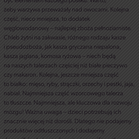
być elementem każdego posiłku. Warto,
żeby warzywa przeważały nad owocami. Kolejna
część, nieco mniejsza, to dodatek
węglowodanowy – najlepiej zboża pełnoziarniste.
Chleb żytni na zakwasie, różnego rodzaju kasze
i pseudozboża, jak kasza gryczana niepalona,
kasza jaglana, komosa ryżowa – niech będą
na naszych talerzach częściej niż białe pieczywo
czy makaron. Kolejna, jeszcze mniejsza część
to białko: mięso, ryby, strączki, orzechy i pestki, jaja,
nabiał. Najmniejsza część wzorcowego talerza
to tłuszcze. Najmniejsza, ale kluczowa dla rozwoju
mózgu! Ważna uwaga – dzieci potrzebują ich
znacznie więcej niż dorośli. Dlatego nie podajemy
produktów odtłuszczonych i dodajemy