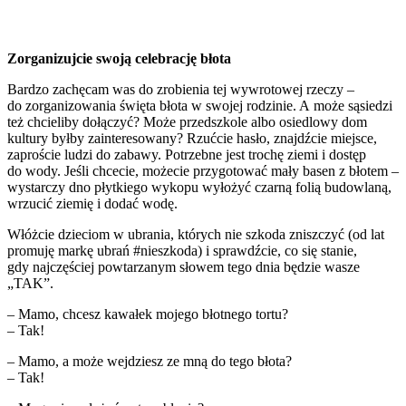
Zorganizujcie swoją celebrację błota
Bardzo zachęcam was do zrobienia tej wywrotowej rzeczy –
do zorganizowania święta błota w swojej rodzinie. A może sąsiedzi
też chcieliby dołączyć? Może przedszkole albo osiedlowy dom
kultury byłby zainteresowany? Rzućcie hasło, znajdźcie miejsce,
zaproście ludzi do zabawy. Potrzebne jest trochę ziemi i dostęp
do wody. Jeśli chcecie, możecie przygotować mały basen z błotem –
wystarczy dno płytkiego wykopu wyłożyć czarną folią budowlaną,
wrzucić ziemię i dodać wodę.
Włóżcie dzieciom w ubrania, których nie szkoda zniszczyć (od lat
promuję markę ubrań #nieszkoda) i sprawdźcie, co się stanie,
gdy najczęściej powtarzanym słowem tego dnia będzie wasze
„TAK”.
– Mamo, chcesz kawałek mojego błotnego tortu?
–
Tak!
– Mamo, a może wejdziesz ze mną do tego błota?
–
Tak!