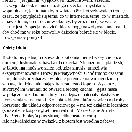
i brudu – jest jakimś wyjątkowym dzieciństwem. Przecież
tak wygląda codzienność każdego dziecka – myślałam,
wspominając, jak to nam było w latach 80. Potrzebowałam trochę
czasu, że przyglądać się temu, co w internecie, temu, co w miastach,
a nawet temu, co u rodzin w okolicy, by zrozumieć, że wcale
tak nie jest. A specjalny dzień, kiedy mogę nawoływać inne matki,
aby choć raz w roku pozwoliły dzieciom babrać się w błocie,
to wspaniały pomysł!
Zalety błota
Błoto to bezpłatna, możliwa do spotkania niemal wszędzie poza
domem, doskonała zabawka dla dziecka. Niepozorne taplanie się
w błocie ma mnóstwo zalet: pobudza zmysły, umożliwia
eksperymentowanie i rozwija kreatywność. Choć trudno czasami
nam, dorosłym zobaczyć w błocie potencjał na wielogodzinną
zabawę, to dzieci nie mają z tym żadnego kłopotu. Wystarczy
stworzyć im warunki do otwarcia błotnej kuchni – gęsta masa
w połączeniu z darami natury to najlepsze materiały plastyczne
i ćwiczenia z arteterapii. Kontakt z błotem, które zawiera mikroby –
korzystne dla układu odpornościowego – ma też działanie lecznicze
(sprawdźcie książkę „Let them eat dirt” Marie-Claire Arriety
i B. Bretta Finlay’a plus stronę letthemeatdirt.com).
Ale najważniejsza w związku z błotem jest wspólna zabawa!