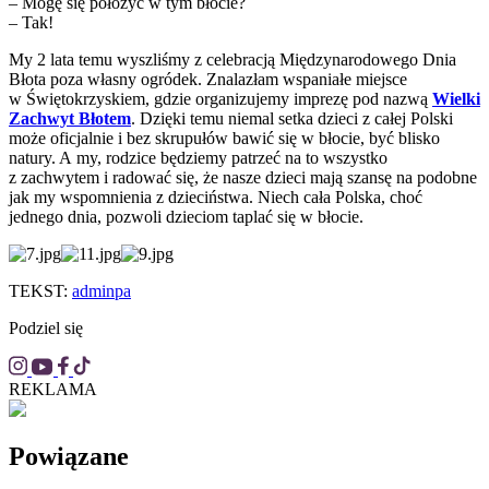
– Mogę się położyć w tym błocie?
–
Tak!
My 2 lata temu wyszliśmy z celebracją Międzynarodowego Dnia
Błota poza własny ogródek. Znalazłam wspaniałe miejsce
w Świętokrzyskiem, gdzie organizujemy imprezę pod nazwą
Wielki
Zachwyt Błotem
. Dzięki temu niemal setka dzieci z całej Polski
może oficjalnie i bez skrupułów bawić się w błocie, być blisko
natury. A my, rodzice będziemy patrzeć na to wszystko
z zachwytem i radować się, że nasze dzieci mają szansę na podobne
jak my wspomnienia z dzieciństwa. Niech cała Polska, choć
jednego dnia, pozwoli dzieciom taplać się w błocie.
TEKST:
adminpa
Podziel się
REKLAMA
Powiązane