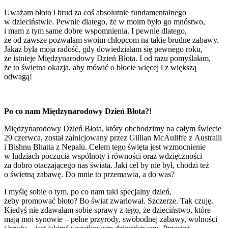
Uważam błoto i brud za coś absolutnie fundamentalnego
w dzieciństwie. Pewnie dlatego, że w moim było go mnóstwo,
i mam z tym same dobre wspomnienia. I pewnie dlatego,
że od zawsze pozwalam swoim chłopcom na takie brudne zabawy.
Jakaż była moja radość, gdy dowiedziałam się pewnego roku,
że istnieje Międzynarodowy Dzień Błota. I od razu pomyślałam,
że to świetna okazja, aby mówić o błocie więcej i z większą
odwagą!
Po co nam Międzynarodowy Dzień Błota?!
Międzynarodowy Dzień Błota, który obchodzimy na całym świecie
29 czerwca, został zainicjowany przez Gillian McAuliffe z Australii
i Bishnu Bhatta z Nepalu. Celem tego święta jest wzmocnienie
w ludziach poczucia wspólnoty i równości oraz wdzięczności
za dobro otaczającego nas świata. Jaki cel by nie był, chodzi też
o świetną zabawę. Do mnie to przemawia, a do was?
I myślę sobie o tym, po co nam taki specjalny dzień,
żeby promować błoto? Bo świat zwariował. Szczerze. Tak czuję.
Kiedyś nie zdawałam sobie sprawy z tego, że dzieciństwo, które
mają moi synowie – pełne przyrody, swobodnej zabawy, wolności