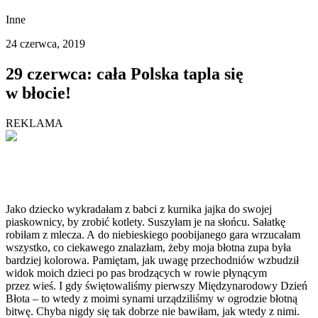
Inne
24 czerwca, 2019
29 czerwca: cała Polska tapla się
w błocie!
REKLAMA
Jako dziecko wykradałam z babci z kurnika jajka do swojej
piaskownicy, by zrobić kotlety. Suszyłam je na słońcu. Sałatkę
robiłam z mlecza. A do niebieskiego poobijanego gara wrzucałam
wszystko, co ciekawego znalazłam, żeby moja błotna zupa była
bardziej kolorowa. Pamiętam, jak uwagę przechodniów wzbudził
widok moich dzieci po pas brodzących w rowie płynącym
przez wieś. I gdy świętowaliśmy pierwszy Międzynarodowy Dzień
Błota – to wtedy z moimi synami urządziliśmy w ogrodzie błotną
bitwę. Chyba nigdy się tak dobrze nie bawiłam, jak wtedy z nimi.