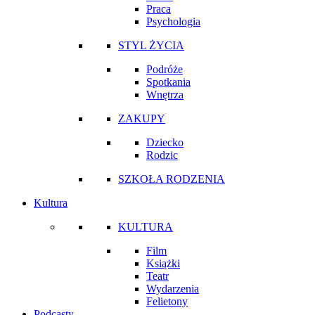
Praca
Psychologia
STYL ŻYCIA
Podróże
Spotkania
Wnętrza
ZAKUPY
Dziecko
Rodzic
SZKOŁA RODZENIA
Kultura
KULTURA
Film
Książki
Teatr
Wydarzenia
Felietony
Podcasty