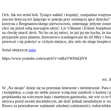
Och. Jak ten serial boli. Tysiące nakłuć i kopnięć, szarpanina wnętrzno
zawsze dotyczą też śpiącego w pokoju przy szumiącej apce dziecka? No
korzysta z Bergmanowskiego pierwowzoru, zmieniając jedynie zostawiają
chce się przed sobą nawzajem ukryć. Liv Ullmann i Erland Josephson w
na chwilę stracić dech. No bo on jej mówi, że już jej nie kocha, że k
przyjaciele poza planem, brawurowo scastingowani do ról Miry i Jon
przerwać i się położyć w cichym miejscu, aby móc do niego bezpiecz
Serial obejrzycie
tutaj
.
https://www.youtube.com/watch?v=mRuVWHnQlV8
reż. 
W „Na skraju” dzieje się na przemian śmiesznie i nieśmiesznie. Para
i kompleksy, a czuje do siebie prawie wyłącznie zazdrość o karierę 
projektantka na wiecznym haju i maminym garnuszku, nie wie co to
ukrywa przed swoim dociekliwym, ale dość jednak nieudolnym w rozw
Brawo za przezabawne wplatanie szkolnej codzienności, rodzicielski