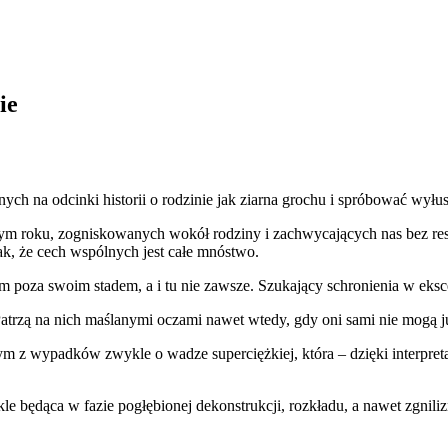
ie
 na odcinki historii o rodzinie jak ziarna grochu i spróbować wyłus
m roku, zogniskowanych wokół rodziny i zachwycających nas bez resz
nak, że cech wspólnych jest całe mnóstwo.
im poza swoim stadem, a i tu nie zawsze. Szukający schronienia w eks
atrzą na nich maślanymi oczami nawet wtedy, gdy oni sami nie mogą już
m z wypadków zwykle o wadze superciężkiej, która – dzięki interpret
le będąca w fazie pogłębionej dekonstrukcji, rozkładu, a nawet zgni