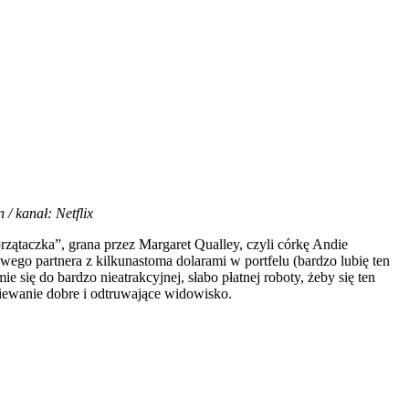
/ kanał: Netflix
przątaczka”, grana przez Margaret Qualley, czyli córkę Andie
wego partnera z kilkunastoma dolarami w portfelu (bardzo lubię ten
 się do bardzo nieatrakcyjnej, słabo płatnej roboty, żeby się ten
ziewanie dobre i odtruwające widowisko.