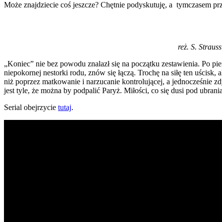
Może znajdziecie coś jeszcze? Chętnie podyskutuję, a tymczasem prz
reż. S. Straus
„Koniec” nie bez powodu znalazł się na początku zestawienia. Po pier
niepokornej nestorki rodu, znów się łączą. Trochę na siłę ten uścisk, 
niż poprzez matkowanie i narzucanie kontrolującej, a jednocześnie z
jest tyle, że można by podpalić Paryż. Miłości, co się dusi pod ubrani
Serial obejrzycie
tutaj
.