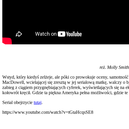
reż. Molly Smit
Wstyd, który kiedyś zelżeje, ale póki co prowokuje oceny, samotność 
MacDowell, wcielającej się zresztą w jej serialową matkę, walczy o 
zabieg z ciągiem przygnębiających cyferek, wyświetlających się na ekr
kołowrót kręcił. Gdzie ta piękna Ameryka pełna możliwości, gdzie t
Serial obejrzycie
tutaj
.
https://www.youtube.com/watch?v=tGtaHcqsSE8