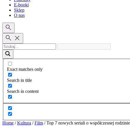
E-booki
Sklep
O nas
Exact matches only
Search in title
Search in content
Home
/
Kultura
/
Film
/
Top 7 nowych seriali o współczesnej rodzinie