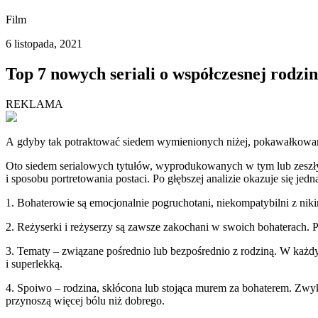
Film
6 listopada, 2021
Top 7 nowych seriali o współczesnej rodzin
REKLAMA
A gdyby tak potraktować siedem wymienionych niżej, pokawałkowanych
Oto siedem serialowych tytułów, wyprodukowanych w tym lub zeszły
i sposobu portretowania postaci. Po głębszej analizie okazuje się jed
1. Bohaterowie są emocjonalnie pogruchotani, niekompatybilni z nik
2. Reżyserki i reżyserzy są zawsze zakochani w swoich bohaterach. P
3. Tematy – związane pośrednio lub bezpośrednio z rodziną. W każdy
i superlekką.
4. Spoiwo – rodzina, skłócona lub stojąca murem za bohaterem. Zwyk
przynoszą więcej bólu niż dobrego.