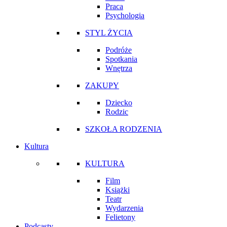
Praca
Psychologia
STYL ŻYCIA
Podróże
Spotkania
Wnętrza
ZAKUPY
Dziecko
Rodzic
SZKOŁA RODZENIA
Kultura
KULTURA
Film
Książki
Teatr
Wydarzenia
Felietony
Podcasty