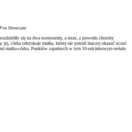
 Fox Showcase
 rozdzieliły się na dwa kontynenty, a teraz, z powodu choroby
ąc jej, córka odzyskuje matkę, której nie potrafi inaczej okazać uczuć
a linii matka-córka. Punktów zapalnych w tym 10-odcinkowym serialu