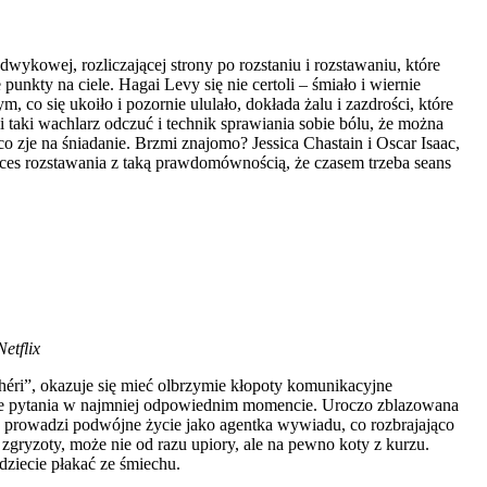
 odwykowej, rozliczającej strony po rozstaniu i rozstawaniu, które
unkty na ciele. Hagai Levy się nie certoli – śmiało i wiernie
 co się ukoiło i pozornie ululało, dokłada żalu i zazdrości, które
i taki wachlarz odczuć i technik sprawiania sobie bólu, że można
 co zje na śniadanie. Brzmi znajomo? Jessica Chastain i Oscar Isaac,
roces rozstawania z taką prawdomównością, że czasem trzeba seans
etflix
chéri”, okazuje się mieć olbrzymie kłopoty komunikacyjne
iejsze pytania w najmniej odpowiednim momencie. Uroczo zblazowana
 prowadzi podwójne życie jako agentka wywiadu, co rozbrajająco
ryzoty, może nie od razu upiory, ale na pewno koty z kurzu.
dziecie płakać ze śmiechu.