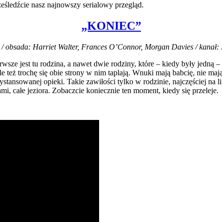
eśledźcie nasz najnowszy serialowy przegląd.
„KONIEC”
s / obsada:
Harriet Walter,
Frances O’Connor,
Morgan Davies / kanał:
wsze jest tu rodzina, a nawet dwie rodziny, które – kiedy były jedną –
ale też trochę się obie strony w nim taplają. Wnuki mają babcię, nie maj
dystansowanej opieki. Takie zawiłości tylko w rodzinie, najczęściej n
ami, całe jeziora. Zobaczcie koniecznie ten moment, kiedy się przeleje.