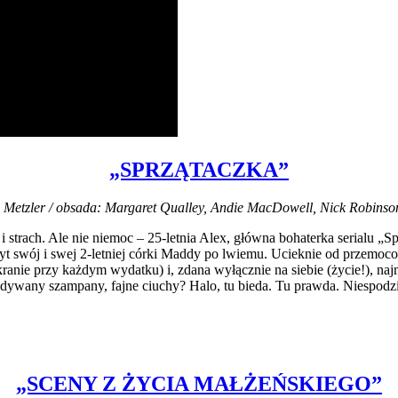
„SPRZĄTACZKA”
h Metzler / obsada: Margaret Qualley, Andie MacDowell, Nick Robinson 
i strach. Ale nie niemoc – 25-letnia Alex, główna bohaterka serialu „S
byt swój i swej 2-letniej córki Maddy po lwiemu. Ucieknie od przemoco
anie przy każdym wydatku) i, zdana wyłącznie na siebie (życie!), najmie
e dywany szampany, fajne ciuchy? Halo, tu bieda. Tu prawda. Niespod
„SCENY Z ŻYCIA MAŁŻEŃSKIEGO”