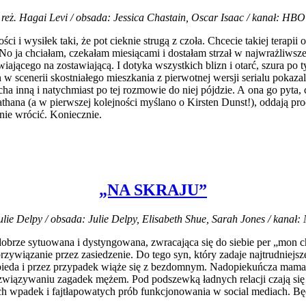
reż. Hagai Levi / obsada: Jessica Chastain, Oscar Isaac / kanał: HBO
ści i wysiłek taki, że pot cieknie strugą z czoła. Chcecie takiej terapii
 ja chciałam, czekałam miesiącami i dostałam strzał w najwrażliwsze p
cego na zostawiającą. I dotyka wszystkich blizn i otarć, szura po tym,
 scenerii skostniałego mieszkania z pierwotnej wersji serialu pokazal
ocha inną i natychmiast po tej rozmowie do niej pójdzie. A ona go pyta,
athana (a w pierwszej kolejności myślano o Kirsten Dunst!), oddają p
nie wrócić. Koniecznie.
„NA SKRAJU”
Julie Delpy / obsada: Julie Delpy, Elisabeth Shue, Sarah Jones / kanał: N
 dobrze sytuowana i dystyngowana, zwracająca się do siebie per „mon 
i przywiązanie przez zasiedzenie. Do tego syn, który zadaje najtrudn
 bieda i przez przypadek wiąże się z bezdomnym. Nadopiekuńcza mama
iązywaniu zagadek mężem. Pod podszewką ładnych relacji czają się zg
ch wpadek i fajtłapowatych prób funkcjonowania w social mediach. Bę