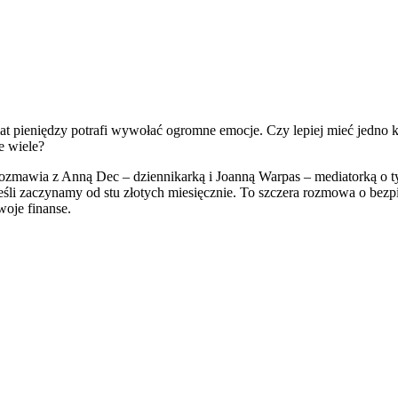
at pieniędzy potrafi wywołać ogromne emocje. Czy lepiej mieć jedno k
je wiele?
awia z Anną Dec – dziennikarką i Joanną Warpas – mediatorką o tym, j
eśli zaczynamy od stu złotych miesięcznie. To szczera rozmowa o bezp
woje finanse.