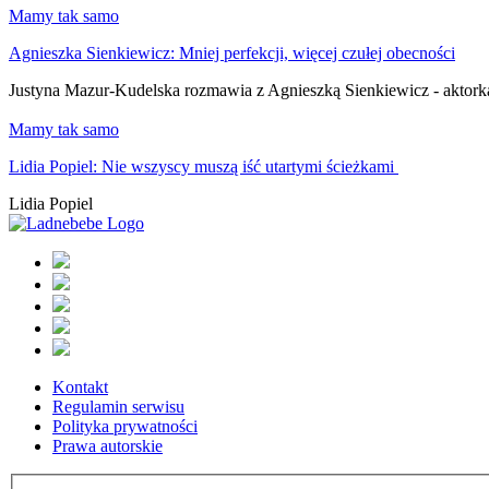
Mamy tak samo
Agnieszka Sienkiewicz: Mniej perfekcji, więcej czułej obecności
Justyna Mazur-Kudelska rozmawia z Agnieszką Sienkiewicz - aktorką, 
Mamy tak samo
Lidia Popiel: Nie wszyscy muszą iść utartymi ścieżkami
Lidia Popiel
Kontakt
Regulamin serwisu
Polityka prywatności
Prawa autorskie