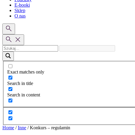
E-booki
Sklep
O nas
Exact matches only
Search in title
Search in content
Home
/
Inne
/
Konkurs – regulamin