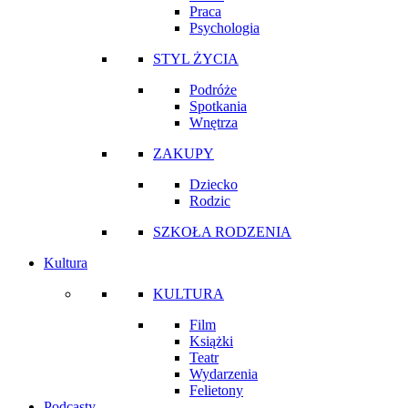
Praca
Psychologia
STYL ŻYCIA
Podróże
Spotkania
Wnętrza
ZAKUPY
Dziecko
Rodzic
SZKOŁA RODZENIA
Kultura
KULTURA
Film
Książki
Teatr
Wydarzenia
Felietony
Podcasty