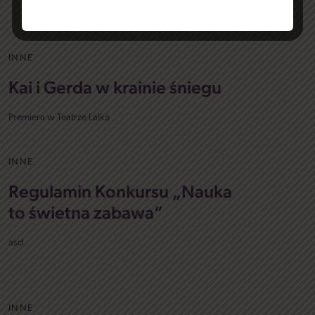
INNE
Kai i Gerda w krainie śniegu
Premiera w Teatrze Lalka
INNE
Regulamin Konkursu „Nauka
to świetna zabawa”
asd
INNE