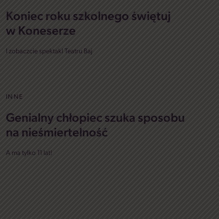
Koniec roku szkolnego świętuj
w Koneserze
I zobaczcie spektakl Teatru Baj
INNE
Genialny chłopiec szuka sposobu
na nieśmiertelność
A ma tylko 11 lat!