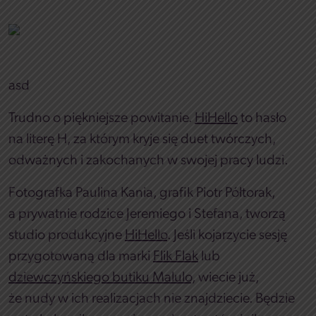
asd
Trudno o piękniejsze powitanie.
HiHello
to hasło
na literę H, za którym kryje się duet twórczych,
odważnych i zakochanych w swojej pracy ludzi.
Fotografka Paulina Kania, grafik Piotr Półtorak,
a prywatnie rodzice Jeremiego i Stefana, tworzą
studio produkcyjne
HiHello
. Jeśli kojarzycie sesję
przygotowaną dla marki
Flik Flak
lub
dziewczyńskiego butiku Malulo,
wiecie już,
że nudy w ich realizacjach nie znajdziecie. Będzie