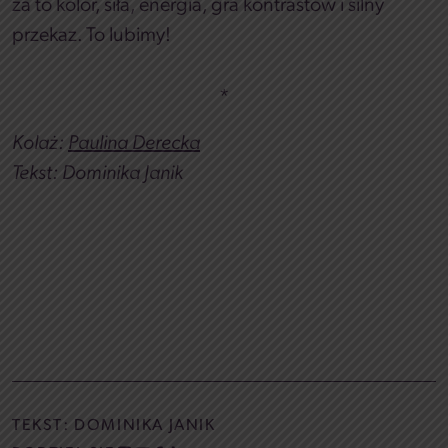
za to kolor, siła, energia, gra kontrastów i silny
przekaz. To lubimy!
*
Kolaż:
Paulina Derecka
Tekst: Dominika Janik
TEKST:
DOMINIKA JANIK