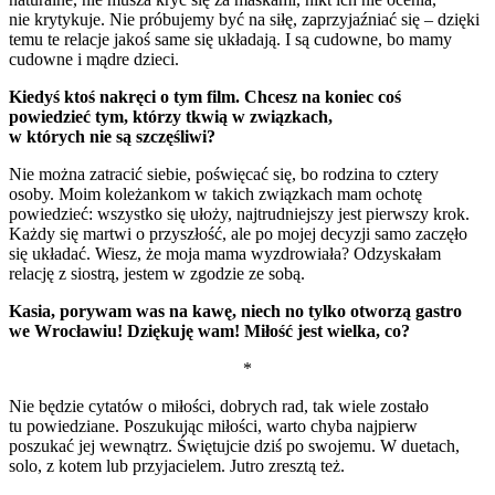
nie krytykuje.
Nie próbujemy być na siłę, zaprzyjaźniać się – dzięki
temu te relacje jakoś same się układają. I są cudowne, bo mamy
cudowne i mądre dzieci.
Kiedyś ktoś nakręci o tym film. Chcesz na koniec coś
powiedzieć tym, którzy tkwią w związkach,
w których nie są szczęśliwi?
Nie można zatracić siebie, poświęcać się, bo rodzina to cztery
osoby. Moim koleżankom w takich związkach mam ochotę
powiedzieć: wszystko się ułoży, najtrudniejszy jest pierwszy krok.
Każdy się martwi o przyszłość, ale po mojej decyzji samo zaczęło
się układać. Wiesz, że moja mama wyzdrowiała? Odzyskałam
relację z siostrą, jestem w zgodzie ze sobą.
Kasia, porywam was na kawę, niech no tylko otworzą gastro
we Wrocławiu! Dziękuję wam! Miłość jest wielka, co?
*
Nie będzie cytatów o miłości, dobrych rad, tak wiele zostało
tu powiedziane. Poszukując miłości, warto chyba najpierw
poszukać jej wewnątrz. Świętujcie dziś po swojemu. W duetach,
solo, z kotem lub przyjacielem. Jutro zresztą też.