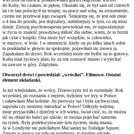
do Kuby, bo czułam, że pęknę. Okazało się, że był sam od czterech
lat i te lata poświęcił na terapię, na pracę nad sobą, na zrozumienie,
czemu nie przetrwał jego związek. Śmiejemy się, że jest ode mnie
o 4 lata do przodu, jest dojrzalszy, stabilniejszy w tym, co się teraz
dzieje. Zresztą psychoterapeuta powiedział mu, że najważniejsze
w życiu to znaleźć prawdziwą miłość dla siebie, wiem, że to brzmi
jak cytat z książki. Ona może być wszędzie, w człowieku,
w muzyce, w lesie. I w momencie, kiedy on po kilku latach sobie
to poukładał w głowie na spokojnie, pojawiłam się znowu ja.
Zapukałam do drzwi. Rok wcześniej może nie byłby na to gotowy.
Kuba miał życiowy plan, by za rok zostawić miasto i wyjechać
na zawsze w góry. Zdążyłam.
Otworzył drzwi i powiedział: „wróciłaś”. Filmowo. Ostatni
element układanki.
Ja już wiedziałam, że wrócę. Dziewczyny też to rozumiały. Rok
wcześniej, po rozstaniu z mężem, byłyśmy we trzy w Polsce
i załatwiłam Mai kolonie. Jej pierwszy raz i była zachwycona,
zapytała czy możemy mieszkać w Polsce! Odkryły rodzinę,
moje przyjaciółki z dziećmi w ich wieku, świat cioć, to, że można
iść na obiad do babci po szkole, że można pojechać samemu
na rynek. Były podekscytowane tym życiem, skalą miasta.
Ja w Londynie nie puściłabym Mai samej na Trafalgar Square.
Zresztą w marcu zaczęła się pandemia, to totalnie odcięło