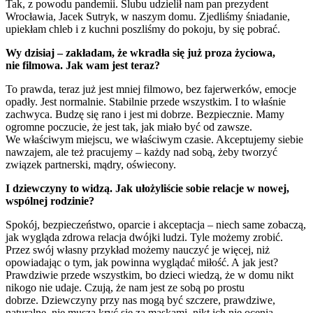
Tak, z powodu pandemii. Ślubu udzielił nam pan prezydent
Wrocławia, Jacek Sutryk, w naszym domu. Zjedliśmy śniadanie,
upiekłam chleb i z kuchni poszliśmy do pokoju, by się pobrać.
Wy dzisiaj – zakładam, że wkradła się już proza życiowa,
nie filmowa. Jak wam jest teraz?
To prawda, teraz już jest mniej filmowo, bez fajerwerków, emocje
opadły.
Jest normalnie. Stabilnie przede wszystkim.
I to właśnie
zachwyca. Budzę się rano i jest mi dobrze. Bezpiecznie.
Mamy
ogromne poczucie, że jest tak, jak miało być od zawsze.
We właściwym miejscu, we właściwym czasie.
Akceptujemy siebie
nawzajem, ale też pracujemy – każdy nad sobą, żeby tworzyć
związek partnerski, mądry, oświecony.
I dziewczyny to widzą. Jak ułożyliście sobie relacje w nowej,
wspólnej rodzinie?
Spokój, bezpieczeństwo, oparcie i akceptacja – niech same zobaczą,
jak wygląda zdrowa relacja dwójki ludzi. Tyle możemy zrobić.
Przez swój własny przykład możemy nauczyć je więcej, niż
opowiadając o tym, jak powinna wyglądać miłość. A jak jest?
Prawdziwie przede wszystkim, bo dzieci wiedzą, że w domu nikt
nikogo nie udaje. Czują, że nam jest ze sobą po prostu
dobrze.
Dziewczyny przy nas mogą być szczere, prawdziwe,
naturalne, nie musza kryć się za maskami, nikt ich nie ocenia,