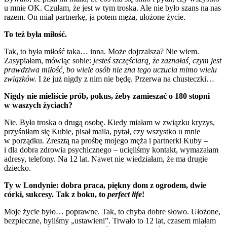
u mnie OK. Czułam, że jest w tym troska. Ale nie było szans na nas
razem. On miał partnerkę, ja potem męża, ułożone życie.
To też była miłość.
Tak, to była miłość taka… inna. Może dojrzalsza? Nie wiem.
Zasypiałam, mówiąc sobie:
jesteś szczęściarą, że zaznałaś, czym jest
prawdziwa miłość, bo wiele osób nie zna tego uczucia mimo wielu
związków.
I że już nigdy z nim nie będę. Przerwa na chusteczki…
Nigdy nie mieliście prób, pokus, żeby zamieszać o 180 stopni
w waszych życiach?
Nie. Była troska o drugą osobę. Kiedy miałam w związku kryzys,
przyśniłam się Kubie, pisał maila, pytał, czy wszystko u mnie
w porządku. Zresztą na prośbę mojego męża i partnerki Kuby –
i dla dobra zdrowia psychicznego – ucięliśmy kontakt, wymazałam
adresy, telefony. Na 12 lat. Nawet nie wiedziałam, że ma drugie
dziecko.
Ty w Londynie: dobra praca, piękny dom z ogrodem, dwie
córki, sukcesy. Tak z boku, to
perfect life
!
Moje życie było… poprawne. Tak, to chyba dobre słowo. Ułożone,
bezpieczne, byliśmy „ustawieni”. Trwało to 12 lat, czasem miałam