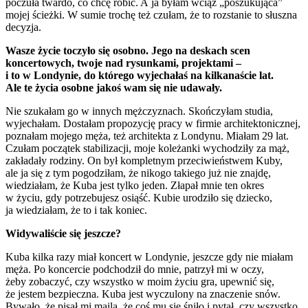
poczuła twardo, co chcę robić. A ja byłam wciąż „poszukująca”
mojej ścieżki. W sumie trochę też czułam, że to rozstanie to słuszna
decyzja.
Wasze życie toczyło się osobno. Jego na deskach scen
koncertowych, twoje nad rysunkami, projektami –
i to w Londynie, do którego wyjechałaś na kilkanaście lat.
Ale te życia osobne jakoś wam się nie udawały.
Nie szukałam go w innych mężczyznach. Skończyłam studia,
wyjechałam. Dostałam propozycję pracy w firmie architektonicznej,
poznałam mojego męża, też architekta z Londynu. Miałam 29 lat.
Czułam początek stabilizacji, moje koleżanki wychodziły za mąż,
zakładały rodziny. On był kompletnym przeciwieństwem Kuby,
ale ja się z tym pogodziłam, że nikogo takiego już nie znajdę,
wiedziałam, że Kuba jest tylko jeden. Złapał mnie ten okres
w życiu, gdy potrzebujesz osiąść. Kubie urodziło się dziecko,
ja wiedziałam, że to i tak koniec.
Widywaliście się jeszcze?
Kuba kilka razy miał koncert w Londynie, jeszcze gdy nie miałam
męża. Po koncercie podchodził do mnie, patrzył mi w oczy,
żeby zobaczyć, czy wszystko w moim życiu gra, upewnić się,
że jestem bezpieczna. Kuba jest wyczulony na znaczenie snów.
Bywało, że pisał mi maila, że coś mu się śniło i pytał, czy wszystko