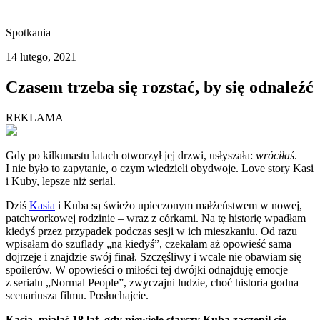
Spotkania
14 lutego, 2021
Czasem trzeba się rozstać, by się odnaleźć
REKLAMA
Gdy po kilkunastu latach otworzył jej drzwi, usłyszała:
wróciłaś
.
I nie było to zapytanie, o czym wiedzieli obydwoje. Love story Kasi
i Kuby, lepsze niż serial.
Dziś
Kasia
i Kuba są świeżo upieczonym małżeństwem w nowej,
patchworkowej rodzinie – wraz z córkami. Na tę historię
wpadłam
kiedyś przez przypadek podczas sesji w ich mieszkaniu. Od razu
wpisałam do szuflady „na kiedyś”, czekałam aż opowieść sama
dojrzeje i znajdzie swój finał. Szczęśliwy i wcale nie obawiam się
spoilerów. W opowieści o miłości tej dwójki odnajduję emocje
z serialu „Normal People”, zwyczajni ludzie, choć historia godna
scenariusza filmu. Posłuchajcie.
Kasia, miałaś 18
lat, gdy niewiele starszy Kuba zaczepił cię