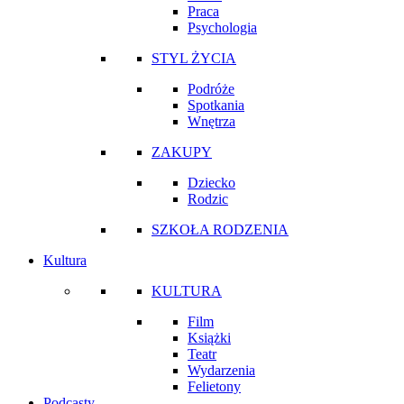
Praca
Psychologia
STYL ŻYCIA
Podróże
Spotkania
Wnętrza
ZAKUPY
Dziecko
Rodzic
SZKOŁA RODZENIA
Kultura
KULTURA
Film
Książki
Teatr
Wydarzenia
Felietony
Podcasty