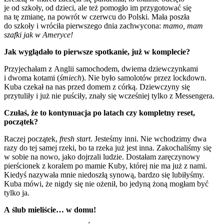
je od szkoły, od dzieci, ale też pomogło im przygotować się
na tę zmianę, na powrót w czerwcu do Polski. Mała poszła
do szkoły i wróciła pierwszego dnia zachwycona:
mamo, mam
szafki jak w Ameryce!
Jak wyglądało to pierwsze spotkanie, już w komplecie?
Przyjechałam z Anglii samochodem, dwiema dziewczynkami
i dwoma kotami (
śmiech
). Nie było samolotów przez lockdown.
Kuba czekał na nas przed domem z córką. Dziewczyny się
przytuliły i już nie puściły, znały się wcześniej tylko z Messengera.
Czułaś, że to kontynuacja po latach czy kompletny reset,
początek?
Raczej początek,
fresh start
. Jesteśmy inni. Nie wchodzimy dwa
razy do tej samej rzeki, bo ta rzeka już jest inna. Zakochaliśmy się
w sobie na nowo, jako dojrzali ludzie. Dostałam zaręczynowy
pierścionek z koralem po mamie Kuby, której nie ma już z nami.
Kiedyś nazywała mnie niedoszłą synową, bardzo się lubiłyśmy.
Kuba mówi, że nigdy się nie ożenił, bo jedyną żoną mogłam być
tylko ja.
A ślub mieliście… w domu!