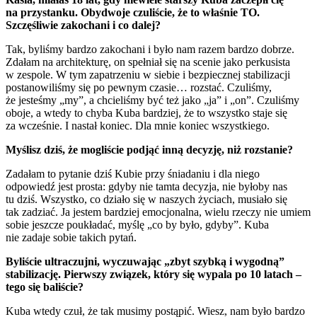
na przystanku. Obydwoje czuliście, że to właśnie TO.
Szczęśliwie zakochani i co dalej?
Tak, byliśmy bardzo zakochani i było nam razem bardzo dobrze.
Zdałam na architekturę, on spełniał się na scenie jako perkusista
w zespole. W tym zapatrzeniu w siebie i bezpiecznej stabilizacji
postanowiliśmy się po pewnym czasie… rozstać. Czuliśmy,
że jesteśmy „my”, a chcieliśmy być też jako „ja” i „on”. Czuliśmy
oboje, a wtedy to chyba Kuba bardziej, że to wszystko staje się
za wcześnie. I nastał koniec. Dla mnie koniec wszystkiego.
Myślisz dziś, że mogliście podjąć inną decyzję, niż rozstanie?
Zadałam to pytanie dziś Kubie przy śniadaniu i dla niego
odpowiedź jest prosta: gdyby nie tamta decyzja, nie byłoby nas
tu dziś. Wszystko, co działo się w naszych życiach, musiało się
tak zadziać. Ja jestem bardziej emocjonalna, wielu rzeczy nie umiem
sobie jeszcze poukładać, myślę „co by było, gdyby”. Kuba
nie zadaje sobie takich pytań.
Byliście ultraczujni, wyczuwając „zbyt szybką i wygodną”
stabilizację. Pierwszy związek, który się wypala po 10 latach –
tego się baliście?
Kuba wtedy czuł, że tak musimy postąpić. Wiesz, nam było bardzo