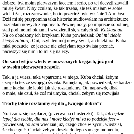
dobrze, był moim pierwszym facetem i serio, po tej decyzji zawalił
mi się świat. Niby czułam, że tak trzeba, ale też miałam w sobie
wielki żal, rozczarowanie, bo to przecież była właśnie TA miłość.
Dziś mi się przypomina taka historia: studiowałam na architekturze,
poznałam nowych znajomych. Pewnej nocy, po imprezie sobotniej,
stali pod moimi oknami i wydzierali się z całych sił:
Kaśkaaaaa.
Na co obudzony ich krzykami Kuba powiedział:
Oni mi ciebie
kiedyś zabiorą
. Oni, czyli ten mój nowy świat, architektura. Kuba
miał poczucie, że jeszcze nie zdążyłam tego świata poznać,
nacieszyć się nim i to mi się należy.
On sam był już wtedy w muzycznych kręgach, już grał
w swoim pierwszym zespole.
Tak, a ja wiesz, taka wpatrzona w niego. Kuba chciał, żebym
czerpała też ze swojego świata. Pamiętam, jak powiedział, że bardzo
mnie kocha, ale lepiej jak się rozstaniemy. On naprawdę dbał
o mnie, ale czuł, że coś mi umyka, chciał, żebym się rozwijała.
Trochę takie rozstańmy się dla „twojego dobra”?
No i zaraz się rozpłaczę (przerwa na chusteczki). Tak,
tak będzie
lepiej dla ciebie, dla nas i może kiedyś mi za to podziękujesz –
powiedział, bo s
am
wiedział już, czego chce w życiu, wiedział,
że chce grać. Chciał, żebym doszła do tego samego momentu,