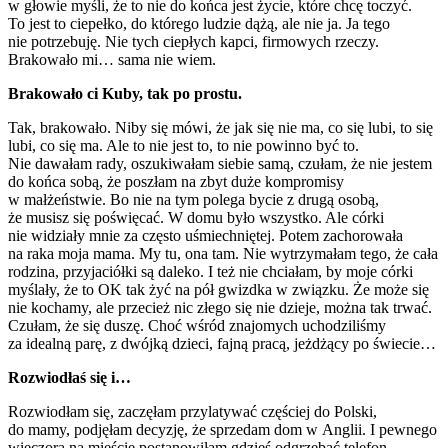
w głowie myśli, że to nie do końca jest życie, które chcę toczyć.
To jest to ciepełko, do którego ludzie dążą, ale nie ja. Ja tego
nie potrzebuję. Nie tych ciepłych kapci, firmowych rzeczy.
Brakowało mi… sama nie wiem.
Brakowało ci Kuby, tak po prostu.
Tak, brakowało. Niby się mówi, że jak się nie ma, co się lubi, to się
lubi, co się ma. Ale to nie jest to, to nie powinno być to.
Nie dawałam rady, oszukiwałam siebie samą, czułam, że nie jestem
do końca sobą, że poszłam na zbyt duże kompromisy
w małżeństwie. Bo nie na tym polega bycie z drugą osobą,
że musisz się poświęcać. W domu było wszystko. Ale córki
nie widziały mnie za często uśmiechniętej. Potem zachorowała
na raka moja mama. My tu, ona tam. Nie wytrzymałam tego, że cała
rodzina, przyjaciółki są daleko. I też nie chciałam, by moje córki
myślały, że to OK tak żyć na pół gwizdka w związku. Że może się
nie kochamy, ale przecież nic złego się nie dzieje, można tak trwać.
Czułam, że się duszę. Choć wśród znajomych uchodziliśmy
za idealną parę, z dwójką dzieci, fajną pracą, jeżdżący po świecie…
Rozwiodłaś się i…
Rozwiodłam się, zaczęłam przylatywać częściej do Polski,
do mamy, podjęłam decyzję, że sprzedam dom w Anglii. I pewnego
wieczora na mieście postanowiłam gdzieś odgrzebać telefon