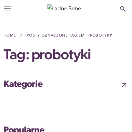
Przejdź do treści
Main Navigation
HOME
/
POSTY OZNACZONE TAGIEM "PROBOTYKI"
Tag:
probotyki
Kategorie
Popularne