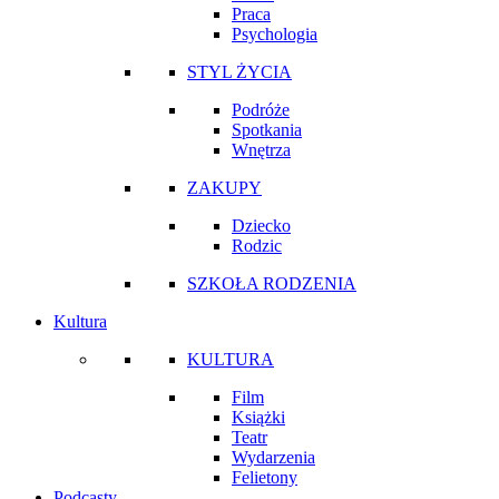
Praca
Psychologia
STYL ŻYCIA
Podróże
Spotkania
Wnętrza
ZAKUPY
Dziecko
Rodzic
SZKOŁA RODZENIA
Kultura
KULTURA
Film
Książki
Teatr
Wydarzenia
Felietony
Podcasty