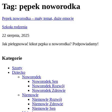
Tag:
pępek noworodka
Pępek noworodka – mały temat, duże emocje
Szkoła rodzenia
22 sierpnia, 2025
Jak pielęgnować kikut pępka u noworodka? Podpowiadamy!
Kategorie
Szorty
Dziecko
Noworodek
Noworodek Sen
Noworodek Rozwój
Noworodek Zdrowie
Niemowlę
Niemowlę Rozwój
Niemowlę Zdrowie
Niemowlę Sen