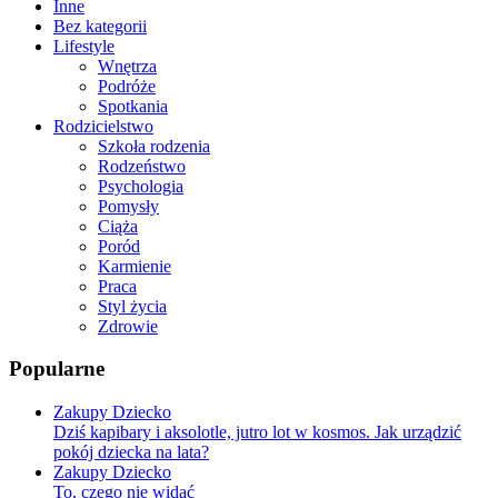
Inne
Bez kategorii
Lifestyle
Wnętrza
Podróże
Spotkania
Rodzicielstwo
Szkoła rodzenia
Rodzeństwo
Psychologia
Pomysły
Ciąża
Poród
Karmienie
Praca
Styl życia
Zdrowie
Popularne
Zakupy Dziecko
Dziś kapibary i aksolotle, jutro lot w kosmos. Jak urządzić
pokój dziecka na lata?
Zakupy Dziecko
To, czego nie widać