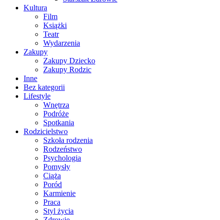
Kultura
Film
Książki
Teatr
Wydarzenia
Zakupy
Zakupy Dziecko
Zakupy Rodzic
Inne
Bez kategorii
Lifestyle
Wnętrza
Podróże
Spotkania
Rodzicielstwo
Szkoła rodzenia
Rodzeństwo
Psychologia
Pomysły
Ciąża
Poród
Karmienie
Praca
Styl życia
Zdrowie