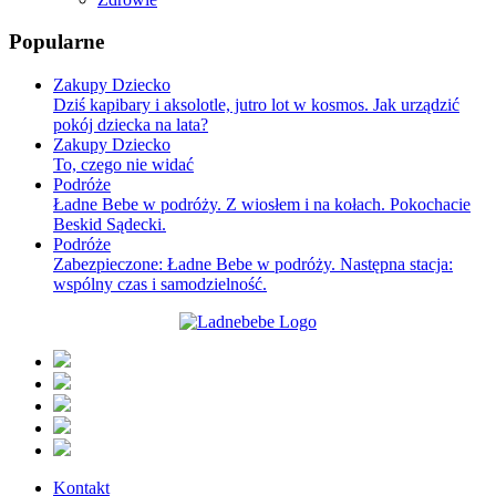
Popularne
Zakupy Dziecko
Dziś kapibary i aksolotle, jutro lot w kosmos. Jak urządzić
pokój dziecka na lata?
Zakupy Dziecko
To, czego nie widać
Podróże
Ładne Bebe w podróży. Z wiosłem i na kołach. Pokochacie
Beskid Sądecki.
Podróże
Zabezpieczone: Ładne Bebe w podróży. Następna stacja:
wspólny czas i samodzielność.
Kontakt