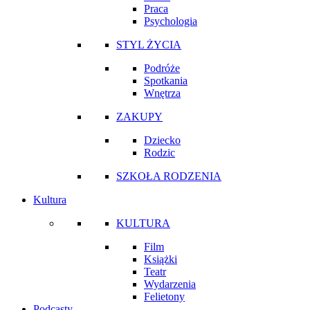
Praca
Psychologia
STYL ŻYCIA
Podróże
Spotkania
Wnętrza
ZAKUPY
Dziecko
Rodzic
SZKOŁA RODZENIA
Kultura
KULTURA
Film
Książki
Teatr
Wydarzenia
Felietony
Podcasty