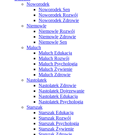
Noworodek
Noworodek Sen
Noworodek Rozwój
Noworodek Zdrowie
Niemowlę
Niemowlę Rozwój
Niemowlę Zdrowie
Niemowlę Sen
Maluch
Maluch Edukacja
Maluch Rozwój
Maluch Psychologia
Maluch Żywienie
Maluch Zdrowie
Nastolatek
Nastolatek Zdrowie
Nastolatek Dojrzewanie
Nastolatek Edukacja
Nastolatek Psychologia
Starszak
Starszak Edukacja
Starszak Rozwój
Starszak Psychologia
Starszak Żywienie
Starszak Zdrowie