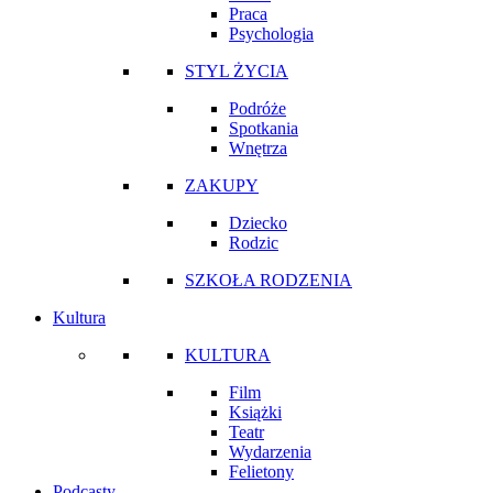
Praca
Psychologia
STYL ŻYCIA
Podróże
Spotkania
Wnętrza
ZAKUPY
Dziecko
Rodzic
SZKOŁA RODZENIA
Kultura
KULTURA
Film
Książki
Teatr
Wydarzenia
Felietony
Podcasty